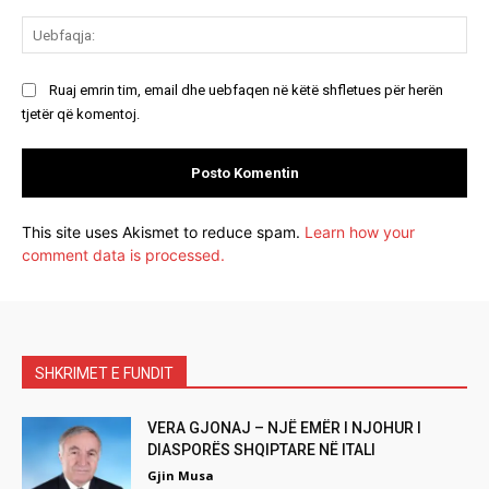
Ue
Ruaj emrin tim, email dhe uebfaqen në këtë shfletues për herën
tjetër që komentoj.
This site uses Akismet to reduce spam.
Learn how your
comment data is processed.
SHKRIMET E FUNDIT
VERA GJONAJ – NJË EMËR I NJOHUR I
DIASPORËS SHQIPTARE NË ITALI
Gjin Musa