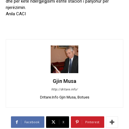
dhe për këtë ndërgjegjsimi është stacion i panjohur për
njerëzimin.
Anila CACI
Gjin Musa
http://dritare.info/
Dritare.Info Gjin Musa, Botues
Facebook
X
Pinterest