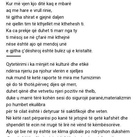
Kur më vjen kjo ditë kaq e mbarë
aq me hare e vrull rinie,
të gjitha shirat e gjejnë daljen
në qiellin tim të kthjellët më kthehesh ti.
Ka ca prekje që duhet ti marr nga ty
ti mësoj se në çfarë më kthejnë
nëse është ajo që mendoj unë
e gjitha ç’dëshiroj është bulëz uji e kristaltë.
“”””””””””””
Qytetërimi i ka rrënjët në kulturë dhe etikë
ndërsa njeriu pa njohur vlerën e sjelljes
nuk mund të ketë raporte të mira me furnizimin
që do të thotë,përveç dijes që merr,
duhet qënë dhe vetvetiu njeri pozitiv në thelb,
duke u marrë tërë kohën sesi do sigurojë paranë,materializmin
po humbet ekuilibra
për të cilat është i detyruar të saktifikojë dhe veten.
Në këtë rast përparësi po kanë të jetojnë të qetë kafshët dhe
shpendët të ecin në rrugë të lirë në vënd të këmbësorëve.
Ajo që bie në sy është se klima globale po ndryshon dukshëm