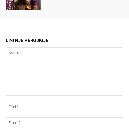
LINI NJË PËRGJIGJE
Koment:
Emr
Ema