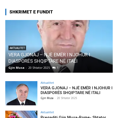
SHKRIMET E FUNDIT
NJOHUR I
AKTUALITET
ALI
Pregaditi Gjin Musa-Rome- Shtator
Gjin Musa
-
8 Shtator 2025
0
Aktualitet
VERA GJONAJ – NJË EMËR I NJOHUR I
DIASPORËS SHQIPTARE NË ITALI
Gjin Musa
-
20 Shtator 2025
Aktualitet
Pregaditi Gjin Musa-Rome- Shtator