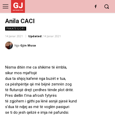
GJ
DRITARE E RE
Anila CACI
PAKATEGORI
14 Janar 2021
Updated:
14 Janar 2021
Nga
Gjin Musa
Nisma ditën me ca shikime të ëmbla,
sikur mos mjaftojë
dua ta shijoj kafenë nga buzët e tua,
ca pëshpëritje që më bëjnë zemrën zog
të fluturojë drejt çerdhes tënde plot dritë.
Pres diellin t’ma afrosh fytyrës
të zgjohem i gjithi pa lënë asnjë pjesë kund
s’dua të ndjej as më të voglën pasiguri
se ti do jesh qelizë e imja në pafundsi.