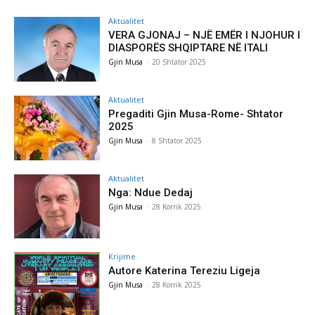
Aktualitet
VERA GJONAJ – NJË EMËR I NJOHUR I
DIASPORËS SHQIPTARE NË ITALI
Gjin Musa
-
20 Shtator 2025
Aktualitet
Pregaditi Gjin Musa-Rome- Shtator
2025
Gjin Musa
-
8 Shtator 2025
Aktualitet
Nga: Ndue Dedaj
Gjin Musa
-
28 Korrik 2025
Krijime
Autore Katerina Tereziu Ligeja
Gjin Musa
-
28 Korrik 2025