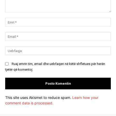
Koment:
Emr
Ema
Ue
Ruaj emrin tim, email dhe uebfaqen në këtë shfletues për herën
tjetër që komentoj.
This site uses Akismet to reduce spam.
Learn how your
comment data is processed.