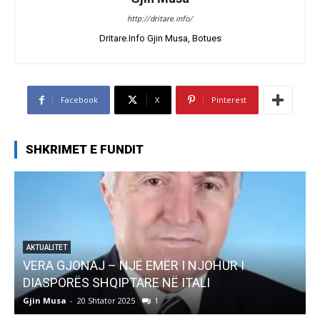
http://dritare.info/
Dritare.Info Gjin Musa, Botues
Facebook
X
Pinterest
SHKRIMET E FUNDIT
AJ – NJË EMËR I NJOHUR I
AKTUALITET
 SHQIPTARE NË ITALI
Pregaditi Gjin 
0 Shtator 2025
1
Gjin Musa
-
8 Shtator