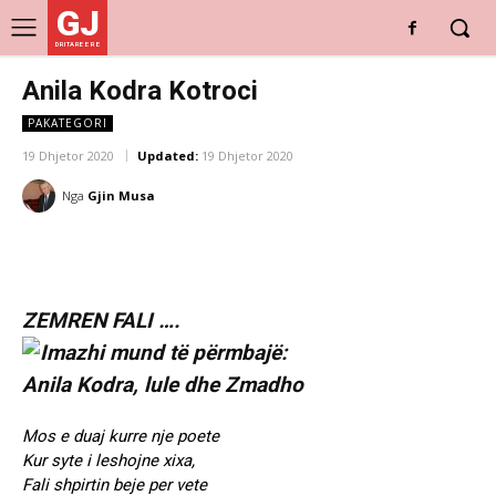
GJ
DRITARE E RE
Anila Kodra Kotroci
PAKATEGORI
19 Dhjetor 2020
Updated:
19 Dhjetor 2020
Nga
Gjin Musa
ZEMREN FALI ….
Mos e duaj kurre nje poete
Kur syte i leshojne xixa,
Fali shpirtin beje per vete