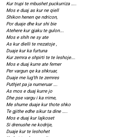
Kur trupi te mbushet puckurriza …..
Mos e duaj as kur ne qiell
Shikon henen qe ndricon,
Por duaje dhe kur shi bie
Atehere kur gjaku te gulon….
Mos e shih ne sy ate
As kur dielli te rrezatoje ,
Duaje kur ka furtuna
Kur zemra e shpirti te te leshoje….
Mos e duaj kurre ate femer
Per vargun qe ka shkruar,
Duaje me lug’th te zemres
Puthjet pa ja numeruar ….
As mos e duaj kurre jo
Dhe pse vargu i ka rrime,
Me shume duaje kur thote shko
Te gjithe edhe sikur ta dine …..
Mos e duaj kur lajkoset
Si drenushe ne kodrije,
Duaje kur te leshohet