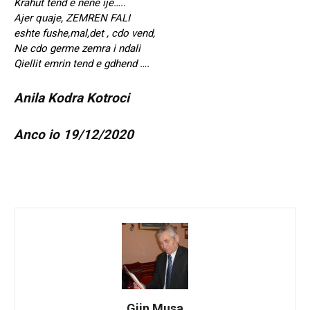
Krahut tend e nene ije…..
Ajer quaje, ZEMREN FALI
eshte fushe,mal,det , cdo vend,
Ne cdo germe zemra i ndali
Qiellit emrin tend e gdhend ….
Anila Kodra Kotroci
Anco io 19/12/2020
Gjin Musa