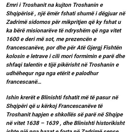
Emri i Troshanit na kujton Troshanin e
Shqipërisë , një ëmër fshati shumë i dëgjuar në
Zadrimë sidomos për mikpritjen që ky fshat u
ka bërë misionarëve të ndryshëm që nga vitet
1600 e deri më sot, me prezencën e
francescanëve, por dhe për Atë Gjergj Fishtën
kolosin e letrave i cili mori formimin e parë dhe
shfaqi talentin e tijë pikërisht në Troshanin e
udhëhequr nga nga etërit e palodhur
francescanë…
Ishin krerët e Blinishti fshatit më të pasur në
Shqipëri që u kërkoj Francescanëve të
Troshanit hapjen e shkollës së parë në Shqipe
në vitet 1638 – 1639 , dhe Blinishti historikisht
ishte një nga bazat e forta në Zadrimë sepse