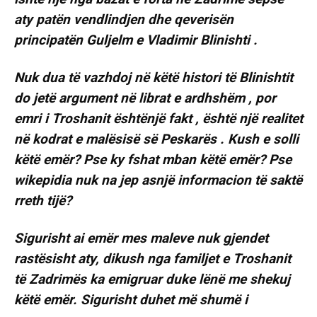
aty patën vendlindjen dhe qeverisën
principatën Guljelm e Vladimir Blinishti .
Nuk dua të vazhdoj në këtë histori të Blinishtit
do jetë argument në librat e ardhshëm , por
emri i Troshanit ështënjë fakt , është një realitet
në kodrat e malësisë së Peskarës . Kush e solli
këtë emër? Pse ky fshat mban këtë emër? Pse
wikepidia nuk na jep asnjë informacion të saktë
rreth tijë?
Sigurisht ai emër mes maleve nuk gjendet
rastësisht aty, dikush nga familjet e Troshanit
të Zadrimës ka emigruar duke lënë me shekuj
këtë emër. Sigurisht duhet më shumë i