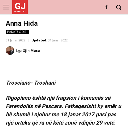
GJ
DRITARE E RE
Anna Hida
PAKATEGORI
31 Janar 2022
Updated:
31 Janar 2022
Nga
Gjin Musa
Trosciano- Troshani
Rigopiano është një fragsion i komunës së
Farendolës në Pescara. Fatkeqesisht ky emër u
bë shumë i njohur me 18 janar 2017 pasi pas
një orteku që ra në këtë zonë vdiqën 29 vetë.