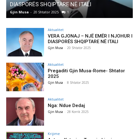
Pregaditi Gjin Musa-Rome- Shtator 2025
Gjin Musa
-
8 Shtator 2025
0
Aktualitet
VERA GJONAJ – NJË EMËR I NJOHUR I
DIASPORËS SHQIPTARE NË ITALI
Gjin Musa
-
20 Shtator 2025
Aktualitet
Pregaditi Gjin Musa-Rome- Shtator
2025
Gjin Musa
-
8 Shtator 2025
Aktualitet
Nga: Ndue Dedaj
Gjin Musa
-
28 Korrik 2025
Krijime