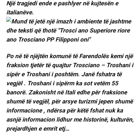
Një tragjedi ende e pashlyer në kujtesën e
italianëve.
Po në të njëjtën komunë të Farendolës kemi një
fraksion tjetër të quajtur Trosciano – Troshani i
sipër e Troshani i poshtëm. Janë fshatra të
vegjël . Troshani i sipërm ka sot vetëm 55
banorë. Zakonisht në Itali edhe për fraksione
shumë të vegjël, për arsye turizmi jepen shumë
informacione , ndërsa për këtë fshat nuk ka
asnjë informacion lidhur me historinë, kulturën,
prejardhjen e emrit etj…