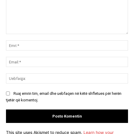
Koment:
Emr
Ema
Ue
Ruaj emrin tim, email dhe uebfaqen në këtë shfletues për herën
tjetër që komentoj.
This site uses Akismet to reduce spam.
Learn how your