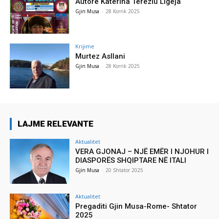
Autore Katerina Tereziu Ligeja
Gjin Musa
-
28 Korrik 2025
Krijime
Murtez Asllani
Gjin Musa
-
28 Korrik 2025
LAJME RELEVANTE
Aktualitet
VERA GJONAJ – NJË EMËR I NJOHUR I
DIASPORËS SHQIPTARE NË ITALI
Gjin Musa
-
20 Shtator 2025
Aktualitet
Pregaditi Gjin Musa-Rome- Shtator
2025