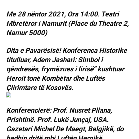
Me 28 nëntor 2021, Ora 14:00. Teatri
Mbretëror i Namurit (Place du Theatre 2,
Namur 5000)
Dita e Pavarësisë! Konferenca Historike
titulluar, Adem Jashari: Simbol i
qëndresës, frymëzues i lirisë’’ kushtuar
Heroit tonë Kombëtar dhe Luftës
Çlirimtare të Kosovës.
Konferencierë: Prof. Nusret Pllana,
Prishtinë. Prof. Lukë Junçaj, USA.
Gazetari Michel De Maegt, Belgjikë, do
hedhin dritë mbi Luftën Heroikë