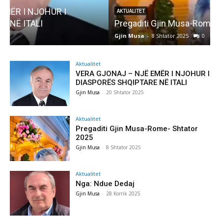
AKTUALITET
Pregaditi Gjin Musa-Rome- Shtator 2025
Gjin Musa
-
8 Shtator 2025
0
G
Aktualitet
VERA GJONAJ – NJË EMËR I NJOHUR I
DIASPORËS SHQIPTARE NË ITALI
Gjin Musa
-
20 Shtator 2025
Aktualitet
Pregaditi Gjin Musa-Rome- Shtator
2025
Gjin Musa
-
8 Shtator 2025
Aktualitet
Nga: Ndue Dedaj
Gjin Musa
-
28 Korrik 2025