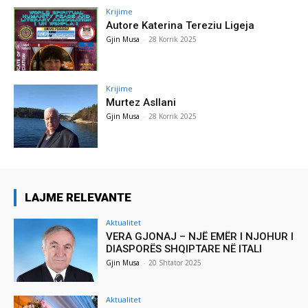
Krijime
Autore Katerina Tereziu Ligeja
Gjin Musa
-
28 Korrik 2025
Krijime
Murtez Asllani
Gjin Musa
-
28 Korrik 2025
LAJME RELEVANTE
Aktualitet
VERA GJONAJ – NJË EMËR I NJOHUR I
DIASPORËS SHQIPTARE NË ITALI
Gjin Musa
-
20 Shtator 2025
Aktualitet