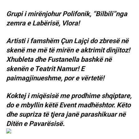
Grupi i mirënjohur Polifonik, ‘’Bilbili’’nga
zemra e Labërisë, Vlora!
Artisti i famshëm Çun Lajçi do zbresë në
skenë me më të mirën e aktrimit dinjitoz!
Xhubleta dhe Fustanella bashkë në
skenën e Teatrit Namur! E
paimagjinueshme, por e vërtetë!
Koktej i miqësisë me prodhime shqiptare,
do e mbyllin këtë Event madhështor. Këto
dhe supriza të tjera janë parashikuar në
Ditën e Pavarësisë.