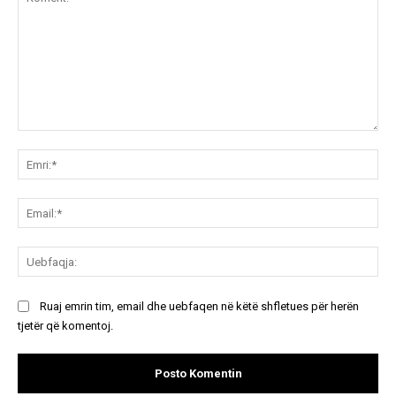
Koment:
Emr
Ema
Ue
Ruaj emrin tim, email dhe uebfaqen në këtë shfletues për herën
tjetër që komentoj.