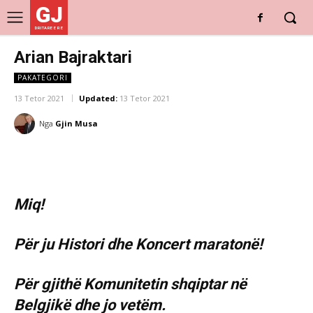
GJ
DRITARE E RE
Arian Bajraktari
PAKATEGORI
13 Tetor 2021
Updated:
13 Tetor 2021
Nga
Gjin Musa
Miq!
Për ju Histori dhe Koncert maratonë!
Për gjithë Komunitetin shqiptar në
Belgjikë dhe jo vetëm.