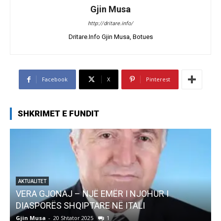
Gjin Musa
http://dritare.info/
Dritare.Info Gjin Musa, Botues
Facebook
X
Pinterest
SHKRIMET E FUNDIT
AKTUALITET
Pregaditi Gjin Musa-Rome- Shtator 2025
Gjin Musa
-
8 Shtator 2025
0