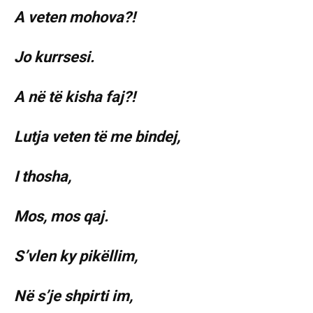
A veten mohova?!
Jo kurrsesi.
A në të kisha faj?!
Lutja veten të me bindej,
I thosha,
Mos, mos qaj.
S’vlen ky pikëllim,
Në s’je shpirti im,