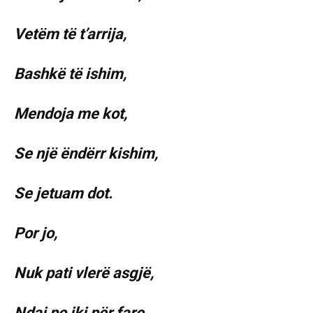
Vetëm të t’arrija,
Bashkë të ishim,
Mendoja me kot,
Se një ëndërr kishim,
Se jetuam dot.
Por jo,
Nuk pati vlerë asgjë,
Ndaj po iki për fare,