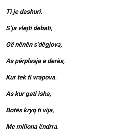
Ti je dashuri.
S’ja vlejti debati,
Që nënën s’dëgjova,
As përplasja e derës,
Kur tek ti vrapova.
As kur gati isha,
Botës kryq ti vija,
Me miljona ëndrra,