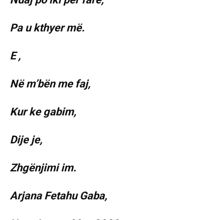
Pa u kthyer më.
E ,
Në m’bën me faj,
Kur ke gabim,
Dije je,
Zhgënjimi im.
Arjana Fetahu Gaba,