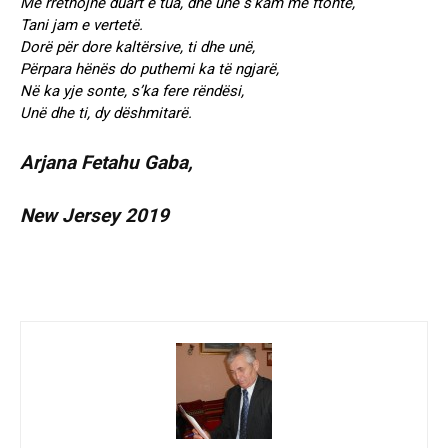
Me rrethojnë duart e tua, dhe unë s’kam më ftohtë,
Tani jam e vertetë.
Dorë për dore kaltërsive, ti dhe unë,
Përpara hënës do puthemi ka të ngjarë,
Në ka yje sonte, s’ka fere rëndësi,
Unë dhe ti, dy dëshmitarë.
Arjana Fetahu Gaba,
New Jersey 2019