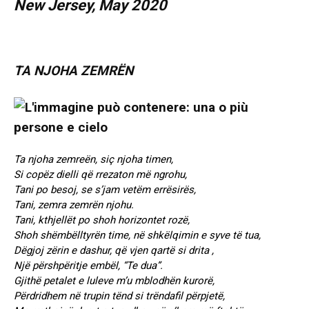
New Jersey, May 2020
TA NJOHA ZEMRËN
Ta njoha zemreën, siç njoha timen,
Si copëz dielli që rrezaton më ngrohu,
Tani po besoj, se s’jam vetëm errësirës,
Tani, zemra zemrën njohu.
Tani, kthjellët po shoh horizontet rozë,
Shoh shëmbëlltyrën time, në shkëlqimin e syve të tua,
Dëgjoj zërin e dashur, që vjen qartë si drita ,
Një përshpëritje embël, “Te dua”.
Gjithë petalet e luleve m’u mblodhën kurorë,
Përdridhem në trupin tënd si trëndafil përpjetë,