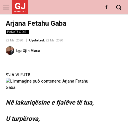
GJ
DRITARE E RE
Arjana Fetahu Gaba
PAKATEGORI
22 Maj 2020
Updated:
22 Maj 2020
Nga
Gjin Musa
S’JA VLEJTI!
Në lakuriqësine e fjalëve të tua,
U turpërova,