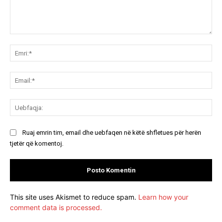
Koment:
Emr
Ema
Ue
Ruaj emrin tim, email dhe uebfaqen në këtë shfletues për herën
tjetër që komentoj.
This site uses Akismet to reduce spam.
Learn how your
comment data is processed.