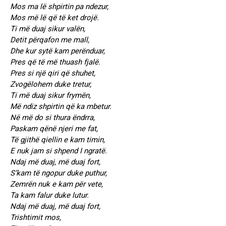
Mos ma lë shpirtin pa ndezur,
Mos më lë që të ket drojë.
Ti më duaj sikur valën,
Detit përqafon me mall,
Dhe kur sytë kam perënduar,
Pres që të më thuash fjalë.
Pres si një qiri që shuhet,
Zvogëlohem duke tretur,
Ti më duaj sikur frymën,
Më ndiz shpirtin që ka mbetur.
Në më do si thura ëndrra,
Paskam qënë njeri me fat,
Të gjithë qiellin e kam timin,
E nuk jam si shpend I ngratë.
Ndaj më duaj, më duaj fort,
S’kam të ngopur duke puthur,
Zemrën nuk e kam për vete,
Ta kam falur duke lutur.
Ndaj më duaj, më duaj fort,
Trishtimit mos,