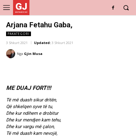
GJ
DRITARE E RE
Arjana Fetahu Gaba,
PAKATEGORI
3 Shkurt 2021
Updated:
3 Shkurt 2021
Nga
Gjin Musa
ME DUAJ FORT!!!
Të më duash sikur dritën,
Që shkelqen syve të tu,
Dhe kur ndihem e drobitur
Dhe kur mendjen kam tehu,
Dhe kur vargu më çalon,
Të më duash kam nevojë,