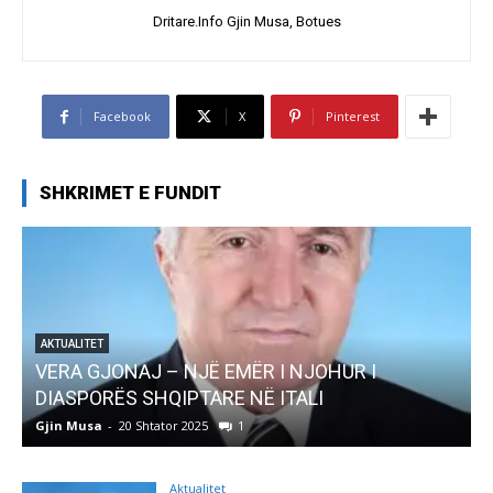
Dritare.Info Gjin Musa, Botues
Facebook
X
Pinterest
SHKRIMET E FUNDIT
JË EMËR I NJOHUR I
AKTUALITET
TARE NË ITALI
Pregaditi Gjin Musa-R
025
1
Gjin Musa
-
8 Shtator 2025
Aktualitet