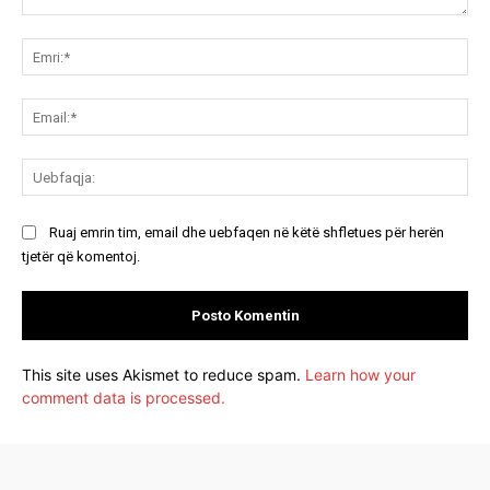
Koment:
Emr
Ema
Ue
Ruaj emrin tim, email dhe uebfaqen në këtë shfletues për herën
tjetër që komentoj.
This site uses Akismet to reduce spam.
Learn how your
comment data is processed.