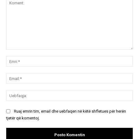
Koment:
Emr
Ema
Ue
Ruaj emrin tim, email dhe uebfaqen në këtë shfletues për herën
tjetër që komentoj.