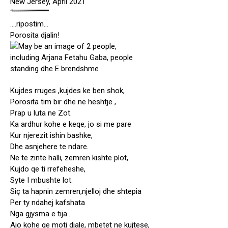
New Jersey, April 2021
“””””””””””””””””””
….ripostim…
Porosita djalin!
Kujdes rruges ,kujdes ke ben shok,
Porosita tim bir dhe ne heshtje ,
Prap u luta ne Zot.
Ka ardhur kohe e keqe, jo si me pare
Kur njerezit ishin bashke,
Dhe asnjehere te ndare.
Ne te zinte halli, zemren kishte plot,
Kujdo qe ti rrefeheshe,
Syte I mbushte lot.
Siç ta hapnin zemren,njelloj dhe shtepia
Per ty ndahej kafshata
Nga gjysma e tija..
Ajo kohe qe moti djale, mbetet ne kujtese,