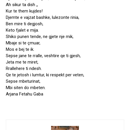
Ah sikur ta dish ,,
Kur te them kujdes!
Djemte e vajzat bashke, lulezonte rinia,
Ben mire ti degjosh,
Keto fjalet e mija.
Shiko punen tende, ne gjete nje mik,
Mbaje si te çmuar,
Mos e bej te ik.
Sepse jane te rralle, veshtire qe ti gjesh,
Jeta me te miret,
Rrallehere ti ndesh.
Qe te jetosh i lumtur, ki respekt per veten,
Sepse mbeturinat,
Mbi siten do mbeten.
Arjana Fetahu Gaba