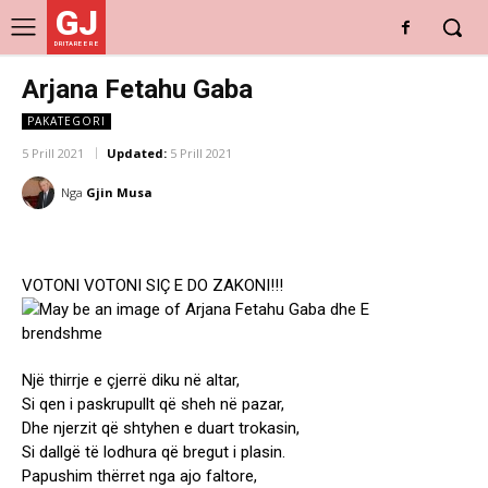
GJ
DRITARE E RE
Arjana Fetahu Gaba
PAKATEGORI
5 Prill 2021
Updated:
5 Prill 2021
Nga
Gjin Musa
VOTONI VOTONI SIÇ E DO ZAKONI!!!
Një thirrje e çjerrë diku në altar,
Si qen i paskrupullt që sheh në pazar,
Dhe njerzit që shtyhen e duart trokasin,
Si dallgë të lodhura që bregut i plasin.
Papushim thërret nga ajo faltore,