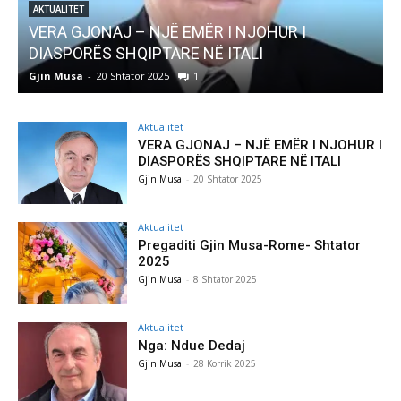
 I
AKTUALITET
Pregaditi Gjin Musa-Rome- Shtator 2025
Gjin Musa
-
8 Shtator 2025
0
Aktualitet
VERA GJONAJ – NJË EMËR I NJOHUR I
DIASPORËS SHQIPTARE NË ITALI
Gjin Musa
-
20 Shtator 2025
Aktualitet
Pregaditi Gjin Musa-Rome- Shtator
2025
Gjin Musa
-
8 Shtator 2025
Aktualitet
Nga: Ndue Dedaj
Gjin Musa
-
28 Korrik 2025