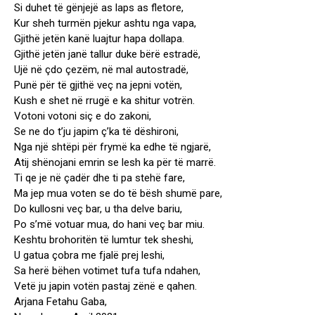
Si duhet të gënjejë as laps as fletore,
Kur sheh turmën pjekur ashtu nga vapa,
Gjithë jetën kanë luajtur hapa dollapa.
Gjithë jetën janë tallur duke bërë estradë,
Ujë në çdo çezëm, në mal autostradë,
Punë për të gjithë veç na jepni votën,
Kush e shet në rrugë e ka shitur votrën.
Votoni votoni siç e do zakoni,
Se ne do t’ju japim ç’ka të dëshironi,
Nga një shtëpi për frymë ka edhe të ngjarë,
Atij shënojani emrin se lesh ka për të marrë.
Ti qe je në çadër dhe ti pa stehë fare,
Ma jep mua voten se do të bësh shumë pare,
Do kullosni veç bar, u tha delve bariu,
Po s’më votuar mua, do hani veç bar miu.
Keshtu brohoritën të lumtur tek sheshi,
U gatua çobra me fjalë prej leshi,
Sa herë bëhen votimet tufa tufa ndahen,
Vetë ju japin votën pastaj zënë e qahen.
Arjana Fetahu Gaba,