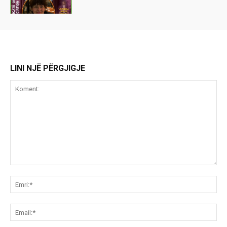
LINI NJË PËRGJIGJE
Koment:
Emr
Ema