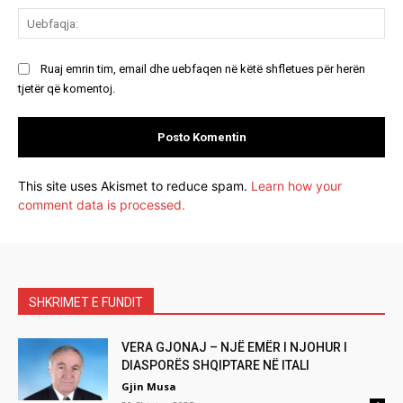
Ue
Ruaj emrin tim, email dhe uebfaqen në këtë shfletues për herën
tjetër që komentoj.
This site uses Akismet to reduce spam.
Learn how your
comment data is processed.
SHKRIMET E FUNDIT
VERA GJONAJ – NJË EMËR I NJOHUR I
DIASPORËS SHQIPTARE NË ITALI
Gjin Musa