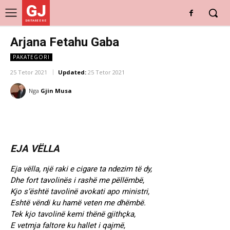
GJ
DRITARE E RE
Arjana Fetahu Gaba
PAKATEGORI
25 Tetor 2021
Updated:
25 Tetor 2021
Nga
Gjin Musa
EJA VËLLA
Eja vëlla, një raki e cigare ta ndezim të dy,
Dhe fort tavolinës i rashë me pëllëmbë,
Kjo s’është tavolinë avokati apo ministri,
Eshtë vëndi ku hamë veten me dhëmbë.
Tek kjo tavolinë kemi thënë gjithçka,
E vetmja faltore ku hallet i qajmë,