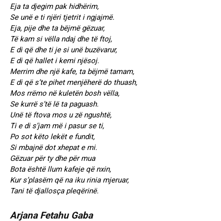
Eja ta djegim pak hidhërim,
Se unë e ti njëri tjetrit i ngjajmë.
Eja, pije dhe ta bëjmë gëzuar,
Të kam si vëlla ndaj dhe të ftoj,
E di që dhe ti je si unë buzëvarur,
E di që hallet i kemi njësoj.
Merrim dhe një kafe, ta bëjmë tamam,
E di që s’te pihet menjëherë do thuash,
Mos rrëmo në kuletën bosh vëlla,
Se kurrë s’të lë ta paguash.
Unë të ftova mos u zë ngushtë,
Ti e di s’jam më i pasur se ti,
Po sot këto lekët e fundit,
Si mbajnë dot xhepat e mi.
Gëzuar për ty dhe për mua
Bota është llum kafeje që nxin,
Kur s’plasëm që na iku rinia mjeruar,
Tani të djallosça pleqërinë.
Arjana Fetahu Gaba