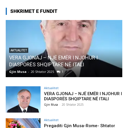
SHKRIMET E FUNDIT
R I NJOHUR I
AKTUALITET
Ë ITALI
Pregaditi Gjin Musa-Rome- Sht
Gjin Musa
-
8 Shtator 2025
0
Aktualitet
VERA GJONAJ – NJË EMËR I NJOHUR I
DIASPORËS SHQIPTARE NË ITALI
Gjin Musa
-
20 Shtator 2025
Aktualitet
Pregaditi Gjin Musa-Rome- Shtator