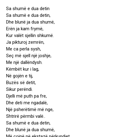
Sa shumë e dua detin
Sa shumë e dua detin,
Dhe blunë ja dua shumë,
Erën ja kam frymë,
Kur valët sjellin shkumë.
Ja pikturoj zemrën,
Me ca perla sysh,
Seç më sjell një joshje,
Me një dallëndysh.
Këmbët kur i lag,
Në gojën e tij,
Buzës së detit,
Sikur perëndi.
Djelli më puth pa fre,
Dhe deti me ngadalë,
Një psherëtimë më nge,
Shtrirë përmbi valë..
Sa shumë e dua detin,
Dhe blunë ja dua shumë,
Më çojnë në ekstazë përkundjet,