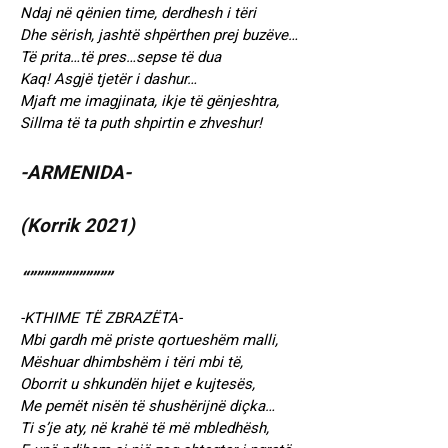
Ndaj në qënien time, derdhesh i tëri
Dhe sërish, jashtë shpërthen prej buzëve…
Të prita…të pres…sepse të dua
Kaq! Asgjë tjetër i dashur…
Mjaft me imagjinata, ikje të gënjeshtra,
Sillma të ta puth shpirtin e zhveshur!
-ARMENIDA-
(Korrik 2021)
“””””””””””””
-KTHIME TË ZBRAZËTA-
Mbi gardh më priste qortueshëm malli,
Mëshuar dhimbshëm i tëri mbi të,
Oborrit u shkundën hijet e kujtesës,
Me pemët nisën të shushërijnë diçka…
Ti s’je aty, në krahë të më mbledhësh,