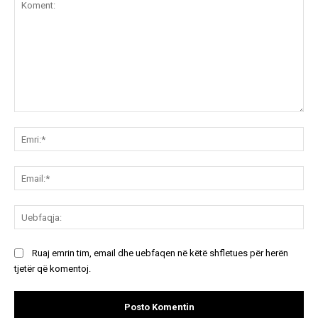
Koment:
Emr
Ema
Ue
Ruaj emrin tim, email dhe uebfaqen në këtë shfletues për herën
tjetër që komentoj.