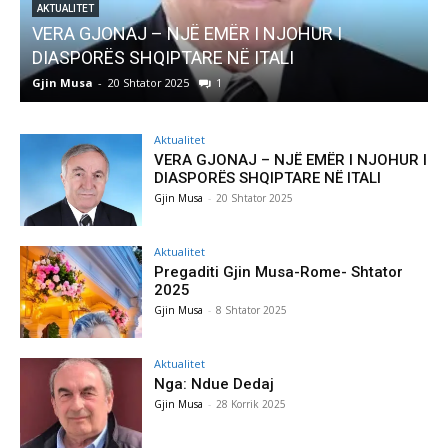
I
AKTUALITET
Pregaditi Gjin Musa-Rome- Shtator 2025
Gjin Musa
-
8 Shtator 2025
0
Aktualitet
VERA GJONAJ – NJË EMËR I NJOHUR I
DIASPORËS SHQIPTARE NË ITALI
Gjin Musa
-
20 Shtator 2025
Aktualitet
Pregaditi Gjin Musa-Rome- Shtator
2025
Gjin Musa
-
8 Shtator 2025
Aktualitet
Nga: Ndue Dedaj
Gjin Musa
-
28 Korrik 2025