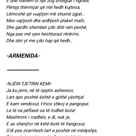
E unë ndihem si një zog shtegtar i ngratë,
Përtyp thërmijat që më hedh kujtesa,
Lëmoshë që vuajtjen më shumë zgjat…
Mes vajtjesh dhe ardhjesh plaket malli,
Dhe gardhi shembet çdo ditë nën peshë,
Nga pas më vjen heshturazi rënkimi,
Dhe zëri yt me çdo hap që hedh…
-ARMENIDA-
“””””””””””””””
-NJËRI-TJETRIN KEMI-
Ja ku jemi, në të njejtin ashensor,
Lart apo poshtë është e gjithë çështja!
E kam vendosur, t’mos shkoj e pangopur,
Le të na pëflasë sa të lodhet bota!
Mashtrimi i rradhës, e di, nuk je,
E as shenjtor në këtë botë të llangosur,
S’di pse zvarritesh lart e poshtë në mëdyshje,