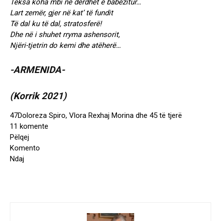
Teksa koha mbi ne derdhet e babëzitur…
Lart zemër, gjer në kat’ të fundit
Të dal ku të dal, stratosferë!
Dhe në i shuhet rryma ashensorit,
Njëri-tjetrin do kemi dhe atëherë…
-ARMENIDA-
(Korrik 2021)
47
Doloreza Spiro, Vlora Rexhaj Morina dhe 45 të tjerë
11 komente
Pëlqej
Komento
Ndaj