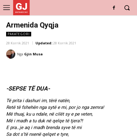
GJ
DRITARE E RE
Armenida Qyqja
PAKATEGORI
28 Korrik 2021
Updated:
28 Korrik 2021
Nga
Gjin Musa
-SEPSE TË DUA-
Të prita i dashuri im, tërë natën,
Retë të fshehën nga sytë e mi, por jo nga zemra!
Më thuaj, ku u ndale, në cilët sy e pe veten,
Më i madh a tu duk në qelqe të tjera?!
E pra…je aq i madh brenda syve të mi
Sa dot s’të nxenë qelqet e tyre,