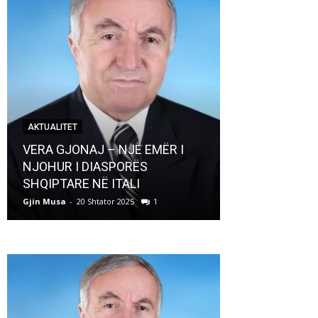
AKTUALITET
AKTUALITET
VERA GJONAJ – NJË EMËR I
NJOHUR I DIASPORËS
Pregaditi Gji
SHQIPTARE NË ITALI
Shtator 2025
Gjin Musa
-
20 Shtator 2025
1
Gjin Musa
-
8 Shtat