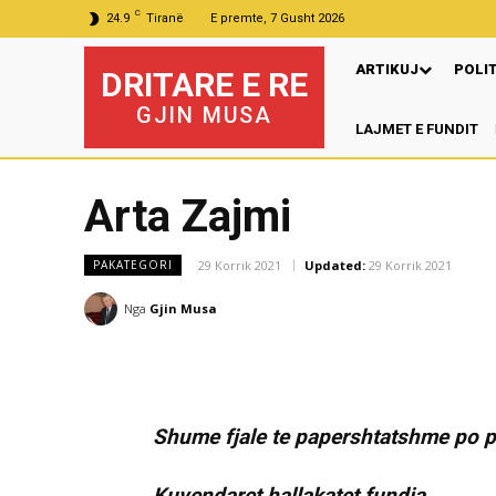
C
24.9
Tiranë
E premte, 7 Gusht 2026
ARTIKUJ
POLI
DRITARE E RE
GJIN MUSA
LAJMET E FUNDIT
Arta Zajmi
29 Korrik 2021
Updated:
29 Korrik 2021
PAKATEGORI
Nga
Gjin Musa
Shume fjale te papershtatshme po p
Kuvendaret,hallakatet,fundja.