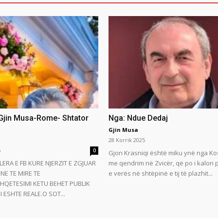
 Gjin Musa-Rome- Shtator
Nga: Ndue Dedaj
Gjin Musa
28 Korrik 2025
5
0
Gjon Krasniqi është miku ynë nga Ko
LERA E FB KURE NJERZIT E ZGJUAR
me qendrim në Zvicër, që po i kalon
NE TE MIRE TE
e verës në shtëpinë e tij të plazhit...
HQETESIMI KETU BEHET PUBLIK
 ESHTE REALE.O SOT...