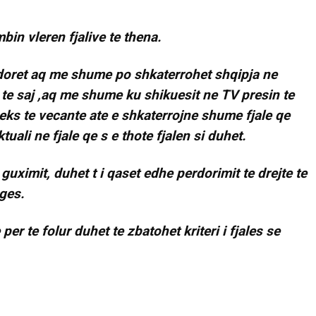
bin vleren fjalive te thena.
doret aq me shume po shkaterrohet shqipja ne
 te saj ,aq me shume ku shikuesit ne TV presin te
heks te vecante ate e shkaterrojne shume fjale qe
tuali ne fjale qe s e thote fjalen si duhet.
uximit, duhet t i qaset edhe perdorimit te drejte te
uges.
er te folur duhet te zbatohet kriteri i fjales se