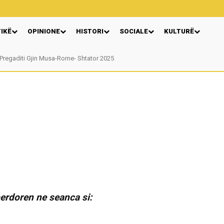
TIKË
OPINIONE
HISTORI
SOCIALE
KULTURË
Pregaditi Gjin Musa-Rome- Shtator 2025
erdoren ne seanca si: