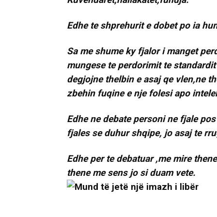
Edhe te shprehurit e dobet po ia hum
Sa me shume ky fjalor i manget per
mungese te perdorimit te standardit
degjojne thelbin e asaj qe vlen,ne t
zbehin fuqine e nje folesi apo intelek
Edhe ne debate personi ne fjale pos g
fjales se duhur shqipe, jo asaj te rr
Edhe per te debatuar ,me mire thene p
thene me sens jo si duam vete.