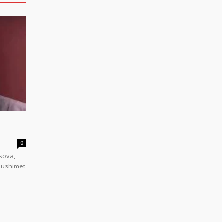
0
sova,
 pushimet