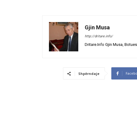
Gjin Musa
http://dritare.info/
Dritare.Info Gjin Musa, Botues
Faceb
Shpërndaje