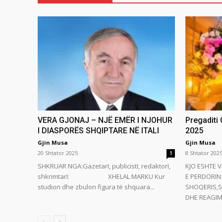
VERA GJONAJ – NJË EMËR I NJOHUR
Pregaditi
I DIASPORËS SHQIPTARE NË ITALI
2025
Gjin Musa
Gjin Musa
20 Shtator 2025
8 Shtator 202
1
SHKRUAR NGA:GazetarI, publicistI, redaktorI,
KJO ESHTE V
shkrimtarI: XHELAL MARKU Kur
E PERDORIN 
studion dhe zbulon figura të shquara...
SHOQERIS,S
DHE REAGIMI