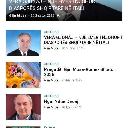
AKTUALITET
Pregaditi Gjin Musa-Rome- Shtator 2025
Gjin Musa
-
8 Shtator 2025
0
Aktualitet
VERA GJONAJ – NJË EMËR I NJOHUR I
DIASPORËS SHQIPTARE NË ITALI
Gjin Musa
-
20 Shtator 2025
Aktualitet
Pregaditi Gjin Musa-Rome- Shtator
2025
Gjin Musa
-
8 Shtator 2025
Aktualitet
Nga: Ndue Dedaj
Gjin Musa
-
28 Korrik 2025
Krijime