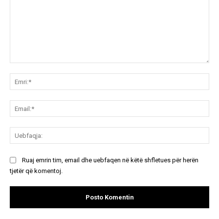
Koment:
Emr
Ema
Ue
Ruaj emrin tim, email dhe uebfaqen në këtë shfletues për herën
tjetër që komentoj.