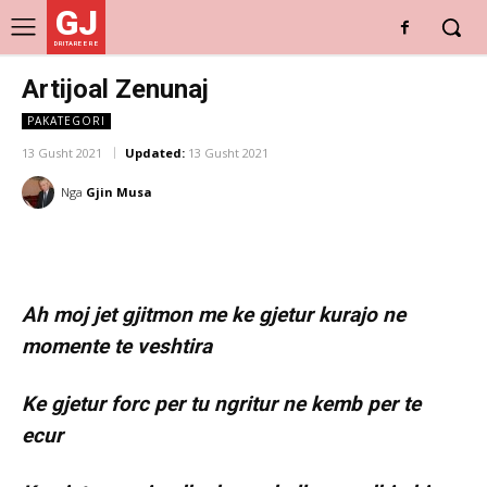
GJ
DRITARE E RE
Artijoal Zenunaj
PAKATEGORI
13 Gusht 2021
Updated:
13 Gusht 2021
Nga
Gjin Musa
Ah moj jet gjitmon me ke gjetur kurajo ne
momente te veshtira
Ke gjetur forc per tu ngritur ne kemb per te
ecur