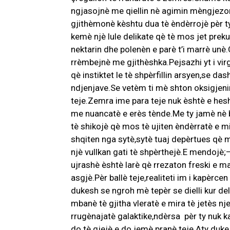
ngjasojnè me qiellin nè agimin mèngjezor
gjithèmonè kèshtu dua tè èndèrrojè pèr t
kemè njè lule delikate qè tè mos jet prek
nektarin dhe polenèn e parè t’i marrè unè.
rrèmbejnè me gjithèshka.Pejsazhi yt i vir
qè instiktet le tè shpèrfillin arsyen,se da
ndjenjave.Se vetèm ti mè shton oksigjeni
teje.Zemra ime para teje nuk èshtè e hesht
me nuancatè e erès tènde.Me ty jamè nè b
tè shikojè qè mos tè ujiten èndèrratè e m
shqiten nga sytè,sytè tuaj depèrtues qè 
njè vullkan gati tè shpèrthejè.E mendojè;
ujrashè èshtè larè qè rrezaton freski e mag
asgjè.Pèr ballè teje,realiteti im i kapèr
dukesh se ngroh mè tepèr se dielli kur del
mbanè tè gjitha vleratè e mira tè jetès n
rrugènajatè galaktike,ndèrsa pèr ty nuk k
do tè gjejè e do jemè pranè teje.Aty duke 