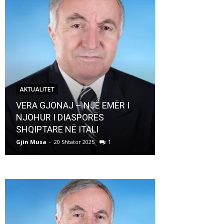
AKTUALITET
AKTUALITET
VERA GJONAJ – NJË EMËR I
NJOHUR I DIASPORËS
Pregaditi Gji
SHQIPTARE NË ITALI
Shtator 2025
Gjin Musa
-
20 Shtator 2025
1
Gjin Musa
-
8 Shtat