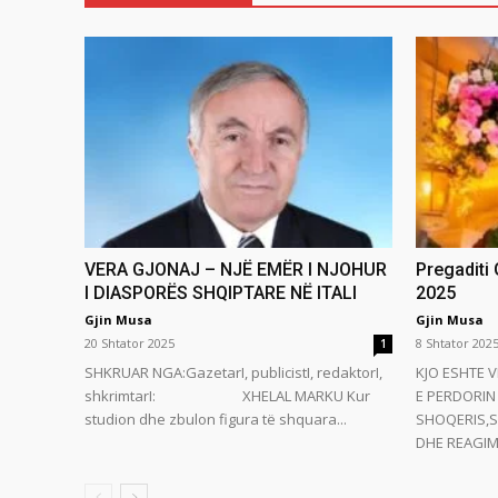
VERA GJONAJ – NJË EMËR I NJOHUR
Pregaditi
I DIASPORËS SHQIPTARE NË ITALI
2025
Gjin Musa
Gjin Musa
20 Shtator 2025
8 Shtator 202
1
SHKRUAR NGA:GazetarI, publicistI, redaktorI,
KJO ESHTE V
shkrimtarI: XHELAL MARKU Kur
E PERDORIN 
studion dhe zbulon figura të shquara...
SHOQERIS,S
DHE REAGIMI