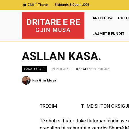
C
24.8
Tiranë
E shtunë, 8 Gusht 2026
ARTIKUJ
POLI
DRITARE E RE
GJIN MUSA
LAJMET E FUNDIT
ASLLAN KASA.
29 Prill 2020
Updated:
29 Prill 2020
PAKATEGORI
Nga
Gjin Musa
TREGIM TI ME SHTON OKSIGJE
Tè shoh si flutur duke fluturuar lèndinav
çregullon tè rrahuratè e zemrès.Shumè k