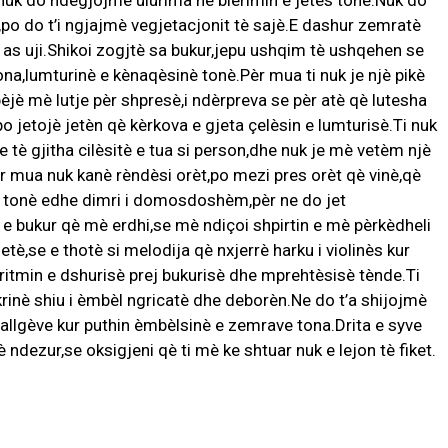
nuk do ndègjojmè ulurima nè blerimin e jetès tonè.Nuk do
po do t’i ngjajmè vegjetacjonit tè sajè.E dashur zemratè
 e as uji.Shikoi zogjtè sa bukur,jepu ushqim tè ushqehen se
na,lumturinè e kènaqèsinè tonè.Pèr mua ti nuk je njè pikè
bèjè mè lutje pèr shpresè,i ndèrpreva se pèr atè qè lutesha
po jetojè jetèn qè kèrkova e gjeta çelèsin e lumturisè.Ti nuk
è gjitha cilèsitè e tua si person,dhe nuk je mè vetèm njè
r mua nuk kanè rèndèsi orèt,po mezi pres orèt qè vinè,qè
n tonè edhe dimri i domosdoshèm,pèr ne do jet
e bukur qè mè erdhi,se mè ndiçoi shpirtin e mè pèrkèdheli
tè,se e thotè si melodija qè nxjerrè harku i violinès kur
ritmin e dshurisè prej bukurisè dhe mprehtèsisè tènde.Ti
hkrinè shiu i èmbèl ngricatè dhe deborèn.Ne do t’a shijojmè
llgève kur puthin èmbèlsinè e zemrave tona.Drita e syve
ndezur,se oksigjeni qè ti mè ke shtuar nuk e lejon tè fiket.