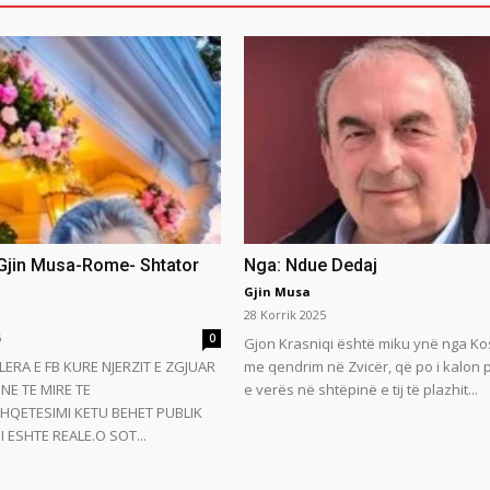
 Gjin Musa-Rome- Shtator
Nga: Ndue Dedaj
Gjin Musa
28 Korrik 2025
5
0
Gjon Krasniqi është miku ynë nga Ko
LERA E FB KURE NJERZIT E ZGJUAR
me qendrim në Zvicër, që po i kalon
NE TE MIRE TE
e verës në shtëpinë e tij të plazhit...
HQETESIMI KETU BEHET PUBLIK
 ESHTE REALE.O SOT...