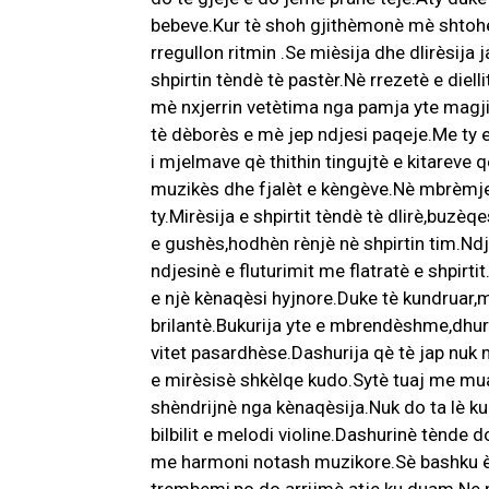
bebeve.Kur tè shoh gjithèmonè mè shtohet
rregullon ritmin .Se mièsija dhe dlirèsij
shpirtin tèndè tè pastèr.Nè rrezetè e die
mè nxjerrin vetètima nga pamja yte magji
tè dèborès e mè jep ndjesi paqeje.Me ty ed
i mjelmave qè thithin tingujtè e kitareve q
muzikès dhe fjalèt e kèngève.Nè mbrèmje 
ty.Mirèsija e shpirtit tèndè tè dlirè,buzè
e gushès,hodhèn rènjè nè shpirtin tim.Ndj
ndjesinè e fluturimit me flatratè e shpirt
e njè kènaqèsi hyjnore.Duke tè kundruar,m
brilantè.Bukurija yte e mbrendèshme,dhura
vitet pasardhèse.Dashurija qè tè jap nuk m
e mirèsisè shkèlqe kudo.Sytè tuaj me mua 
shèndrijnè nga kènaqèsija.Nuk do ta lè kur
bilbilit e melodi violine.Dashurinè tènde d
me harmoni notash muzikore.Sè bashku ènd