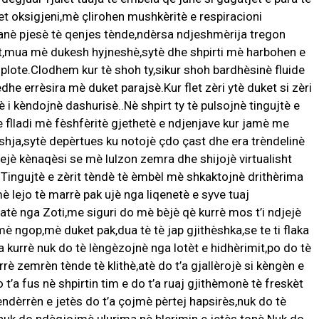
 oksigjeni,mè çlirohen mushkèritè e respiracioni
a janè pjesè tè qenjes tènde,ndèrsa ndjeshmèrija tregon
llit,mua mè dukesh hyjneshè,sytè dhe shpirti mè harbohen e
plote.Clodhem kur tè shoh ty,sikur shoh bardhèsinè fluide
he errèsira mè duket parajsè.Kur flet zèri ytè duket si zèri
è i kèndojnè dashurisè..Nè shpirt ty tè pulsojnè tingujtè e
flladi mè fèshfèritè gjethetè e ndjenjave kur jamè me
qeshja,sytè depèrtues ku notojè çdo çast dhe era trèndelinè
ejè kènaqèsi se mè lulzon zemra dhe shijojè virtualisht
it.Tingujtè e zèrit tèndè tè èmbèl mè shkaktojnè drithèrima
è lejo tè marrè pak ujè nga liqenetè e syve tuaj
tè nga Zoti,me siguri do mè bèjè qè kurrè mos t’i ndjejè
è ngop,mè duket pak,dua tè tè jap gjithèshka,se te ti flaka
kurrè nuk do tè lèngèzojnè nga lotèt e hidhèrimit,po do tè
rè zemrèn tènde tè klithè,atè do t’a gjallèrojè si kèngèn e
o t’a fus nè shpirtin tim e do t’a ruaj gjithèmonè tè freskèt
èrrèn e jetès do t’a çojmè pèrtej hapsirès,nuk do tè