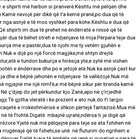
 e shpirti mè harbon si pranverè.Kèshtu mè pèlqen dhe
y.Kamè nevojè pèr dikè qè t’a kemè pranè,po dua qè tè
ur nga asnjè e tè mos vyshket para kohe.Kèshtu e dua qè
Qè shpirti im dua tè prehet nè èndèrratè e rinisè qè tè
gjèr dua tè bèhet streh e ndjenjave tè mija.Pèrpara teje dua
shurija ime e pastèr,dua tè njohi me ty vetèm gjuhèn e
n.Nuk e dijè po njè forcè magjike,mè shtyn drejtè
ur,atè e tundon bukurija e hirèsija yte,e sytè mè vishen
otèn e èndèrrave dhe po e jetojè atè.Nuk ka asnjè çast kur
ija dhe e bèjnè jehonèn e ndjenjave tè vallèzojè.Nuk mè
mè ngjajnè me njè nimfè,e mè bèjnè sikur pèr brenda kamè
–Nè ç’djep do jet pèrkundur kjo Zanè,apo nè ç’rrjedhè
ji.Tè gjitha vleratè i ke prezent e ato nuk do t’i largoi
cen caqetè e rrokèshmèrisè e shkon pèrtejè fantazisè.Mua mè
 nè tè ftohtè.Digatè mbajnè ujratè,ndèrsa ti je digè qè
jerèzore.Yjetè nuk mè pèlqejnè para teje se ata fshihen nè
a rrugènajè qè tè fshehi,se unè nè fluturim do ngrihem e
dègjuar fjalèt tuaja tè èmbèla qè janè si gugatjet e para tè