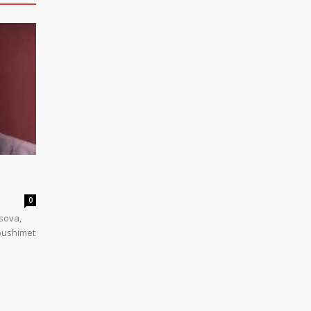
0
sova,
 pushimet