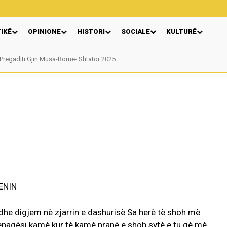
TIKË
OPINIONE
HISTORI
SOCIALE
KULTURË
Pregaditi Gjin Musa-Rome- Shtator 2025
Nga: Ndue Dedaj
NIN
e dhe digjem nè zjarrin e dashurisè.Sa herè tè shoh mè
ènaqèsi kamè kur tè kamè pranè e shoh sytè e tu qè mè