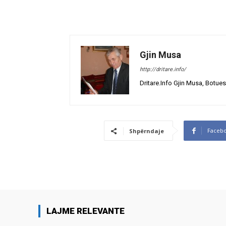
Gjin Musa
http://dritare.info/
Dritare.Info Gjin Musa, Botues
Faceb
Shpërndaje
LAJME RELEVANTE