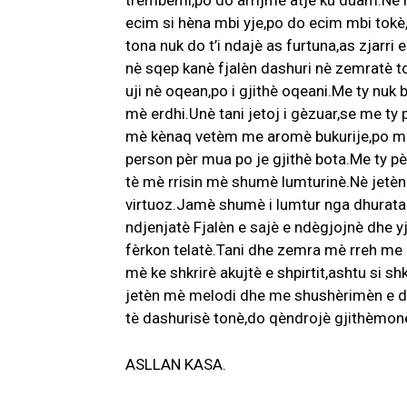
trembemi,po do arrijmè atje ku duam.Ne 
ecim si hèna mbi yje,po do ecim mbi tokè,
tona nuk do t’i ndajè as furtuna,as zjarri
nè sqep kanè fjalèn dashuri nè zemratè to
uji nè oqean,po i gjithè oqeani.Me ty nuk 
mè erdhi.Unè tani jetoj i gèzuar,se me ty 
mè kènaq vetèm me aromè bukurije,po me t
person pèr mua po je gjithè bota.Me ty pè
tè mè rrisin mè shumè lumturinè.Nè jetè
virtuoz.Jamè shumè i lumtur nga dhurata 
ndjenjatè Fjalèn e sajè e ndègjojnè dhe yje
fèrkon telatè.Tani dhe zemra mè rreh me 
mè ke shkrirè akujtè e shpirtit,ashtu si s
jetèn mè melodi dhe me shushèrimèn e da
tè dashurisè tonè,do qèndrojè gjithèmonè 
ASLLAN KASA.