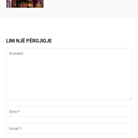
LINI NJË PËRGJIGJE
Koment:
Emr
Ema