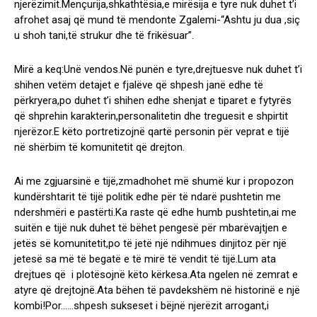
njerëzimit.Mençurija,shkathtësia,e mirësija e tyre nuk duhet t’i
afrohet asaj që mund të mendonte Zgalemi-“Ashtu ju dua ,siç
u shoh tani,të strukur dhe të frikësuar”.
Mirë a keq:Unë vendos.Në punën e tyre,drejtuesve nuk duhet t’i
shihen vetëm detajet e fjalëve që shpesh janë edhe të
përkryera,po duhet t’i shihen edhe shenjat e tiparet e fytyrës
që shprehin karakterin,personalitetin dhe treguesit e shpirtit
njerëzor.E këto portretizojnë qartë personin për veprat e tijë
në shërbim të komunitetit që drejton.
Ai me zgjuarsinë e tijë,zmadhohet më shumë kur i propozon
kundërshtarit të tijë politik edhe për të ndarë pushtetin me
ndershmëri e pastërti.Ka raste që edhe humb pushtetin,ai me
suitën e tijë nuk duhet të bëhet pengesë për mbarëvajtjen e
jetës së komunitetit,po të jetë një ndihmues dinjitoz për një
jetesë sa më të begatë e të mirë të vendit të tijë.Lum ata
drejtues që i plotësojnë këto kërkesa.Ata ngelen në zemrat e
atyre që drejtojnë.Ata bëhen të pavdekshëm në historinë e një
kombi!Por……shpesh sukseset i bëjnë njerëzit arrogant,i