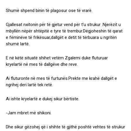
Shumë shpend binin të plagosur ose të vrarë.
Gjallesat nxitonin për të gjetur vend për t’u strukur .Njerëzit u
mbyllën nëpër shtëpitë e tyre të trembur.Dëgjoheshin të qarat
e fëminëve të frikësuar,dallgët e detit të tërbuara u ngritën
shumë lartë.
E në këtë situatë shihet vetëm Zgalemi duke fluturuar
kryelartë në mes të dallgëve dhe reve.
Ai fluturonte në mes të furtunës.Prekte me krahë dallgët e
ngrihej deri lartë tek retë.
Ai ishte kryelartë e dukej sikur bërtiste.
-Jam mbret më shikoni.
Dhe sikur gëzohej që i shihte të gjithë poshtë vehtes të strukur