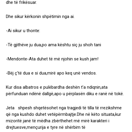
dhe të frikësuar.
Dhe sikur kërkonin shpëtimin nga ai.
-Ai sikur u thonte:
-Të gjithëve ju dua,po ama kështu siç ju shoh tani
-Mendonte-Ata duhet të më njohin se kush jam!
-Bëj ç’të dua e si dua,mirë apo keq unë vendos.
Kur disa albatros e pulëbardha deshën t’a ndiqnin,ata
përfunduan ndënë dallgë,apo u përplasën diku e ranë në tokë.
Jeta shpesh shqetësohet nga tragjedi të tilla të rrezikshme
që nga kushdo duhet vetëpërmbajtje.Dhe në këto situata,kur
mizoritë janë të mëdha zbërthehet më mirë karakteri i
drejtuesve,mençurija e tyre në shërbim të