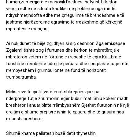
human,zemërgjërë e masovik.Drejtuesi natyrisht drejton
vendin edhe në situata kaotike,me probleme nga më të
ndryshmet,ndofta edhe me çrregullime të brëndëshme e të
jashtme njerëzore,me agravime të rrezikshme që kërkojnë
mprehtësi e mençuri.
Ai nuk duhet të bëjë zgjidhjen si siç dëshiron Zgalemi,sepse
Zgalemi është zog i furtunës dhe kërkon të mbretërojë e
mbretëron vetëm në fortune e rrebeshe të egra.Ku….Era e
furishme rrëmbente çdo gjë përpara dhe i përplaste tutje retë
rrëmbyeshëm i grumbullonte në fund të horizontit
trumba,trumba.
Midis reve të qiellit,vetëtimat shkrepnin zjarr pa
nderprerje.Tutje zhurmonin egër bubullimat .Shiu kokërr madh
breshëror i anuar binte rrëmbyeshëm.Gjethet fluturonin në një
drejtim e shumë prej tyre ishin të çpuara dhe të grisura nga
rrebeshi breshëror.
Shumë xhama pallatesh buzë detit thyheshin.