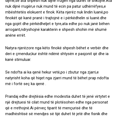
dijmë,se ata shpesh nuk dijnë rrugën nga duhet të shkojnë.Ata
nuk dijnë rrugën,e nuk mund të ecin pa patur udhërrëfyes,e
mbështetës elokuent e finok. Këta njerëz nuk lindin luanë,po
finokët që kanë pranë i trajtojnë e i përkëdhelin si luanë.dhe
nga gojët dhe përkëdheljet e tyre,ata edhe po nuk janë bëhen
arrogant,ndryshojnë karakterin e shpesh shohin më shumë
anëne errët.
Natyra njerëzore nga këto finokë shpesh bëhet e verbër dhe
deri e çmendur,kur është ndënë shtysën e pasjonit që dhe ia
kanë stimuluar.
Se ndofta ai ka qenë hekur vetë,po i zbutur nga zjarri,e
natyrisht koha që hiqet nga zjarri mund të bëhet prap ndofta
më i fortë seç ka qenë .
Prandaj edhe drejtësia edhe modestia duhet të jenë virtytet e
një drejtuesi të cilat mund të plotësohen edhe nga personat
që e rrethojnë.Ai përveç tiparit të mençurisë dhe të
madhështisë së mendjes së tijë duhet të jetë dhe fisnik dhe