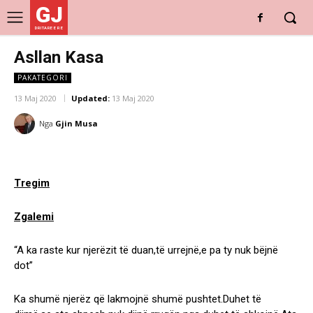
GJ
DRITARE E RE
Asllan Kasa
PAKATEGORI
13 Maj 2020
Updated:
13 Maj 2020
Nga
Gjin Musa
Tregim
Zgalemi
“A ka raste kur njerëzit të duan,të urrejnë,e pa ty nuk bëjnë
dot”
Ka shumë njerëz që lakmojnë shumë pushtet.Duhet të