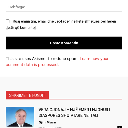
Ue
Ruaj emrin tim, email dhe uebfaqen në këtë shfletues për herën
tjetër që komentoj.
This site uses Akismet to reduce spam.
Learn how your
comment data is processed.
SHKRIMET E FUNDIT
VERA GJONAJ – NJË EMËR I NJOHUR I
DIASPORËS SHQIPTARE NË ITALI
Gjin Musa