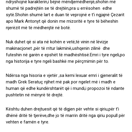
ndryshojnë karakterin,i bëjnë mëndjemëdhenjë,shohin më
shumë të padrejtën se të drejtën,pra u errësohen edhe
sytë.Shohin shumë lart e duan të veprojnë e t’i ngjajnë Çezarit
apo Mark Antonyt që donin me mizoritë e tyre të bëheshin
njerëzit më të mëdhenjtë në botë.
Nuk duhet që si ata në kohën e vetë,të vinin në lëvizje
makinacjonet ,për të rritur lakminë,ushqenin zilinë dhe
futeshin në garën e epshët të madhështisë.Emri i tyre ngeli,po
nga historija e tyre ngeli bashkë me përçmimin për to.
Ndërsa nga hisoria e vjetër ,sa kemi lexuar emri i gjeneralit të
madh Grek Seratuç njihet më pak por ngelet më i madh e
human që edhe kundërshtarët që i mundi,i propozoi të ndante
pushtetin në mënyrë të drejtë.
Kështu duhen drejtuesit që të digjen për vehte si qiriu,për t’i
dhënë dritë të tjerëve,dhe jo të marrin dritë nga qiriu popull për
vehten e famën e tyre.