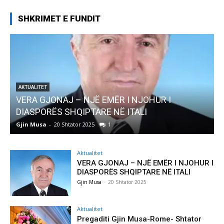
SHKRIMET E FUNDIT
AKTUALITET
VERA GJONAJ – NJË EMËR I NJOHUR I
DIASPORËS SHQIPTARE NË ITALI
Gjin Musa
-
20 Shtator 2025
1
G
Aktualitet
VERA GJONAJ – NJË EMËR I NJOHUR I
DIASPORËS SHQIPTARE NË ITALI
Gjin Musa
-
20 Shtator 2025
Aktualitet
Pregaditi Gjin Musa-Rome- Shtator