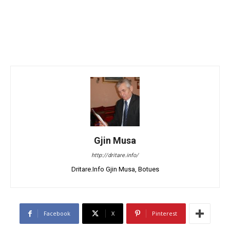
Gjin Musa
http://dritare.info/
Dritare.Info Gjin Musa, Botues
Facebook
X
Pinterest