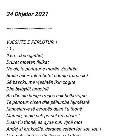
24 Dhjetor 2021
“””””””””””””””””””””
VJESHTË E PËRLOTUR..!
( 1 )
Ikën….ikën gjethet,
Drurët mbeten fillikat
Në gji, të përlotur e morën vjeshtën
Rrallë tek – tuk mbetet ndonjë trumcak !
Së bashku me vjeshtën ikin zogjtë
Dhe bylbylët largojnë
As dhe një këngë rrugës nuk belbëzojnë
Të përlotur, nisen dhe pëllumbë lajmëtarë
Kancelarive të evropës duan t’u thonë
Matanë, asgjë nuk po shkon mbarë !
Duan t’u thonë, as qyqe nuk vijnë mot
Andej si krokodilë, derdhen vetëm lot..lot..lot..!
Mot nuk vijnë, as thëllënza e skifterë