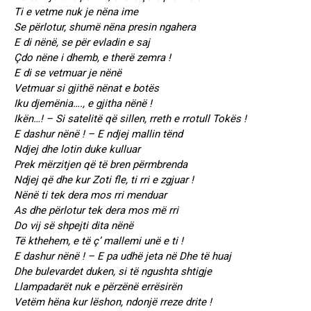
Ti e vetme nuk je nëna ime
Se përlotur, shumë nëna presin ngahera
E di nënë, se për evladin e saj
Çdo nëne i dhemb, e therë zemra !
E di se vetmuar je nënë
Vetmuar si gjithë nënat e botës
Iku djemënia…., e gjitha nënë !
Ikën…! – Si satelitë që sillen, rreth e rrotull Tokës !
E dashur nënë ! – E ndjej mallin tënd
Ndjej dhe lotin duke kulluar
Prek mërzitjen që të bren përmbrenda
Ndjej që dhe kur Zoti fle, ti rri e zgjuar !
Nënë ti tek dera mos rri menduar
As dhe përlotur tek dera mos më rri
Do vij së shpejti dita nënë
Të kthehem, e të ç’ mallemi unë e ti !
E dashur nënë ! – E pa udhë jeta në Dhe të huaj
Dhe bulevardet duken, si të ngushta shtigje
Llampadarët nuk e përzënë errësirën
Vetëm hëna kur lëshon, ndonjë rreze drite !