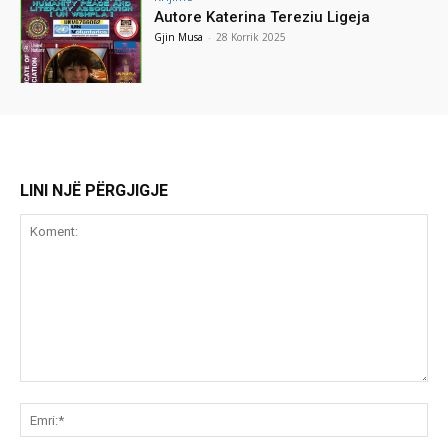
Autore Katerina Tereziu Ligeja
Gjin Musa
-
28 Korrik 2025
LINI NJË PËRGJIGJE
Koment:
Emr