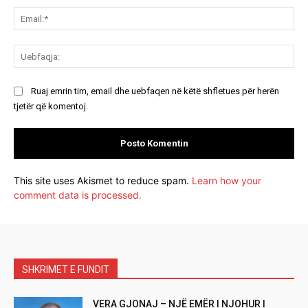
Ema
Ue
Ruaj emrin tim, email dhe uebfaqen në këtë shfletues për herën
tjetër që komentoj.
This site uses Akismet to reduce spam.
Learn how your
comment data is processed.
SHKRIMET E FUNDIT
VERA GJONAJ – NJË EMËR I NJOHUR I