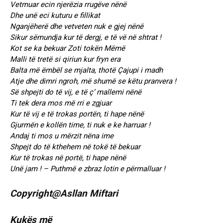
Vetmuar ecin njerëzia rrugëve nënë
Dhe unë eci kuturu e fillikat
Nganjëherë dhe vetveten nuk e gjej nënë
Sikur sëmundja kur të dergj, e të vë në shtrat !
Kot se ka bekuar Zoti tokën Mëmë
Malli të tretë si qiriun kur fryn era
Balta më ëmbël se mjalta, thotë Çajupi i madh
Atje dhe dimri ngroh, më shumë se këtu pranvera !
Së shpejti do të vij, e të ç’ mallemi nënë
Ti tek dera mos më rri e zgjuar
Kur të vij e të trokas portën, ti hape nënë
Gjurmën e kollën time, ti nuk e ke harruar !
Andaj ti mos u mërzit nëna ime
Shpejt do të kthehem në tokë të bekuar
Kur të trokas në portë, ti hape nënë
Unë jam ! – Puthmë e zbraz lotin e përmalluar !
Copyright@Asllan Miftari
Kukës më