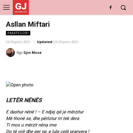
GJ
DRITARE E RE
Asllan Miftari
PAKATEGORI
26 Dhjetor 2021
Updated:
26 Dhjetor 2021
Nga
Gjin Musa
LETËR NËNËS
E dashur nënë ! – E ndjej që je mërzitur
Më thonë se, dhe përlotur rri tek dera
Ti mos u mërzit nëna ime
Do të vijë dhe per ne, e lule çelë pranvera !