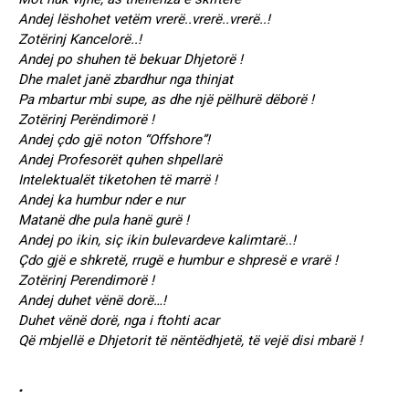
Andej lëshohet vetëm vrerë..vrerë..vrerë..!
Zotërinj Kancelorë..!
Andej po shuhen të bekuar Dhjetorë !
Dhe malet janë zbardhur nga thinjat
Pa mbartur mbi supe, as dhe një pëlhurë dëborë !
Zotërinj Perëndimorë !
Andej çdo gjë noton “Offshore”!
Andej Profesorët quhen shpellarë
Intelektualët tiketohen të marrë !
Andej ka humbur nder e nur
Matanë dhe pula hanë gurë !
Andej po ikin, siç ikin bulevardeve kalimtarë..!
Çdo gjë e shkretë, rrugë e humbur e shpresë e vrarë !
Zotërinj Perendimorë !
Andej duhet vënë dorë…!
Duhet vënë dorë, nga i ftohti acar
Që mbjellë e Dhjetorit të nëntëdhjetë, të vejë disi mbarë !
.