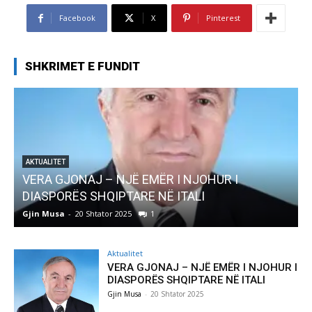
Facebook
X
Pinterest
SHKRIMET E FUNDIT
AKTUALITET
Pregaditi Gjin Musa-Rome- Shtator 2025
Gjin Musa
-
8 Shtator 2025
0
Aktualitet
VERA GJONAJ – NJË EMËR I NJOHUR I
DIASPORËS SHQIPTARE NË ITALI
Gjin Musa
-
20 Shtator 2025