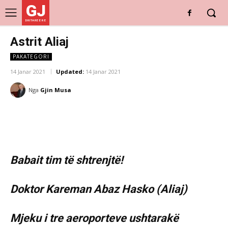
GJ
DRITARE E RE
Astrit Aliaj
PAKATEGORI
14 Janar 2021
Updated:
14 Janar 2021
Nga
Gjin Musa
Babait tim të shtrenjtë!
Doktor Kareman Abaz Hasko (Aliaj)
Mjeku i tre aeroporteve ushtarakë