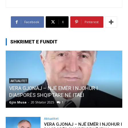
Facebook
X
Pinterest
SHKRIMET E FUNDIT
AKTUALITET
Pregaditi Gjin Musa-Rome- Shtator 2025
Gjin Musa
-
8 Shtator 2025
0
Aktualitet
VERA GJONAJ – NJË EMËR I NJOHUR I