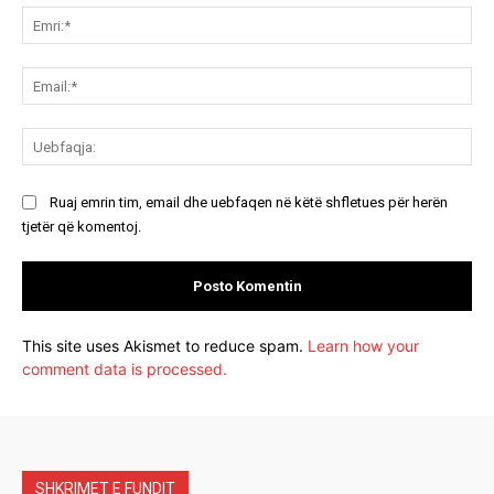
Emr
Ema
Ue
Ruaj emrin tim, email dhe uebfaqen në këtë shfletues për herën
tjetër që komentoj.
This site uses Akismet to reduce spam.
Learn how your
comment data is processed.
SHKRIMET E FUNDIT