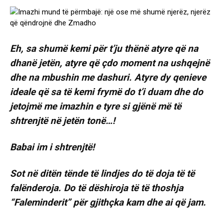
Eh, sa shumë kemi për t’ju thënë atyre që na
dhanë jetën, atyre që çdo moment na ushqejnë
dhe na mbushin me dashuri. Atyre dy qenieve
ideale që sa të kemi frymë do t’i duam dhe do
jetojmë me imazhin e tyre si gjënë më të
shtrenjtë në jetën tonë…!
Babai im i shtrenjtë!
Sot në ditën tënde të lindjes do të doja të të
falënderoja. Do të dëshiroja të të thoshja
“Faleminderit” për gjithçka kam dhe ai që jam.