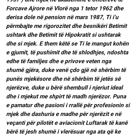
Forcave Ajrore në Vlorë nga 1 tetor 1962 dhe
derisa dole në pension në mars 1987, Ti i’u
përmbajte me rigorozitet dhe besnikëri Betimit
ushtark dhe Betimit të Hipokratit si ushtarak
dhe si mjek. E them këtë se Ti le mangut kohën
e gjumit, të pushimit dhe të shlodhjes, ndoshta
edhe të familjes dhe e privove veten nga
shumë gjëra, duke venë çdo gjë në shërbim të
punës mjekësore dhe në shërbim të jetës së
njerëzve, duke u bërë shembull i njeriut ideal
dhe i mjekut me shpirt të madh njerëzor. Puna
e pamatur dhe pasioni i rrallë për profesionin si
mjek dhe dashuria e madhe për njerëzit e në
veçanti për pilotët e aviacionit Luftarak të kanë
bërë të jesh shumë i vlerësuar nga ata që ke