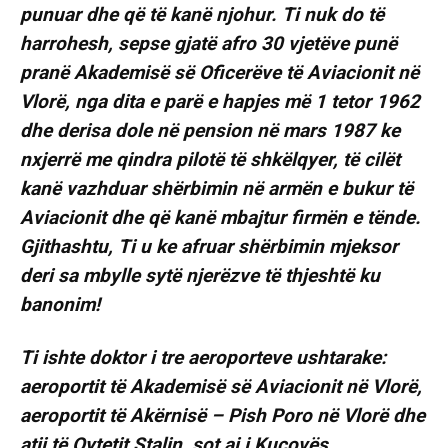
punuar dhe që të kanë njohur. Ti nuk do të
harrohesh, sepse gjatë afro 30 vjetëve punë
pranë Akademisë së Oficerëve të Aviacionit në
Vlorë, nga dita e parë e hapjes më 1 tetor 1962
dhe derisa dole në pension në mars 1987 ke
nxjerrë me qindra pilotë të shkëlqyer, të cilët
kanë vazhduar shërbimin në armën e bukur të
Aviacionit dhe që kanë mbajtur firmën e tënde.
Gjithashtu, Ti u ke afruar shërbimin mjeksor
deri sa mbylle sytë njerëzve të thjeshtë ku
banonim!
Ti ishte doktor i tre aeroporteve ushtarake:
aeroportit të Akademisë së Aviacionit në Vlorë,
aeroportit të Akërnisë – Pish Poro në Vlorë dhe
atij të Qytetit Stalin, sot ai i Kuçovës.