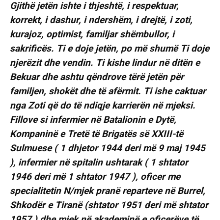
Gjithë jetën ishte i thjeshtë, i respektuar,
korrekt, i dashur, i ndershëm, i drejtë, i zoti,
kurajoz, optimist, familjar shëmbullor, i
sakrificës. Ti e doje jetën, po më shumë Ti doje
njerëzit dhe vendin. Ti kishe lindur në ditën e
Bekuar dhe ashtu qëndrove tërë jetën për
familjen, shokët dhe të afërmit. Ti ishe caktuar
nga Zoti që do të ndiqje karrierën në mjeksi.
Fillove si infermier në Batalionin e Dytë,
Kompaninë e Tretë të Brigatës së XXIII-të
Sulmuese ( 1 dhjetor 1944 deri më 9 maj 1945
), infermier në spitalin ushtarak ( 1 shtator
1946 deri më 1 shtator 1947 ), oficer me
specialitetin N/mjek pranë reparteve në Burrel,
Shkodër e Tiranë (shtator 1951 deri më shtator
1957 ) dhe mjek në akademinë e oficerëve të