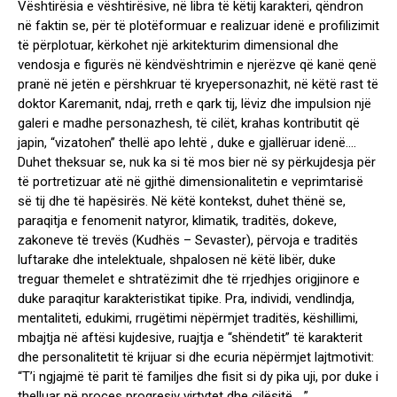
Vështirësia e vështirësive, në libra të këtij karakteri, qëndron
në faktin se, për të plotëformuar e realizuar idenë e profilizimit
të përplotuar, kërkohet një arkitekturim dimensional dhe
vendosja e figurës në këndvështrimin e njerëzve që kanë qenë
pranë në jetën e përshkruar të kryepersonazhit, në këtë rast të
doktor Karemanit, ndaj, rreth e qark tij, lëviz dhe impulsion një
galeri e madhe personazhesh, të cilët, krahas kontributit që
japin, “vizatohen” thellë apo lehtë , duke e gjallëruar idenë….
Duhet theksuar se, nuk ka si të mos bier në sy përkujdesja për
të portretizuar atë në gjithë dimensionalitetin e veprimtarisë
së tij dhe të hapësirës. Në këtë kontekst, duhet thënë se,
paraqitja e fenomenit natyror, klimatik, traditës, dokeve,
zakoneve të trevës (Kudhës – Sevaster), përvoja e traditës
luftarake dhe intelektuale, shpalosen në këtë libër, duke
treguar themelet e shtratëzimit dhe të rrjedhjes origjinore e
duke paraqitur karakteristikat tipike. Pra, individi, vendlindja,
mentaliteti, edukimi, rrugëtimi nëpërmjet traditës, këshillimi,
mbajtja në aftësi kujdesive, ruajtja e “shëndetit” të karakterit
dhe personalitetit të krijuar si dhe ecuria nëpërmjet lajtmotivit:
“T’i ngjajmë të parit të familjes dhe fisit si dy pika uji, por duke i
thelluar në proces progresiv virtytet dhe cilësitë… ”.