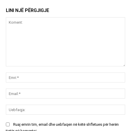
LINI NJË PËRGJIGJE
Koment:
Emr
Ema
Ue
Ruaj emrin tim, email dhe uebfaqen në këtë shfletues për herën
tjetër që komentoj.