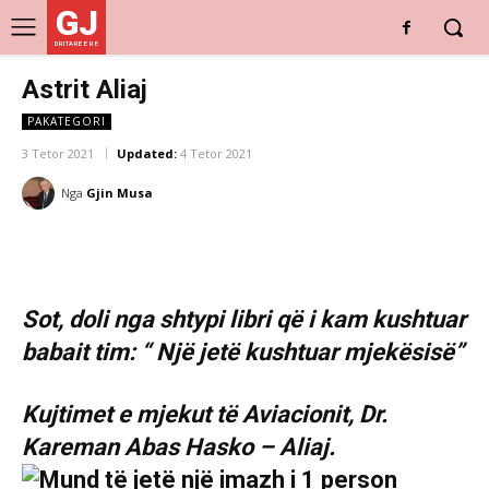
GJ
DRITARE E RE
Astrit Aliaj
PAKATEGORI
3 Tetor 2021
Updated:
4 Tetor 2021
Nga
Gjin Musa
Sot, doli nga shtypi libri që i kam kushtuar
babait tim: “ Një jetë kushtuar mjekësisë”
Kujtimet e mjekut të Aviacionit, Dr.
Kareman Abas Hasko – Aliaj.