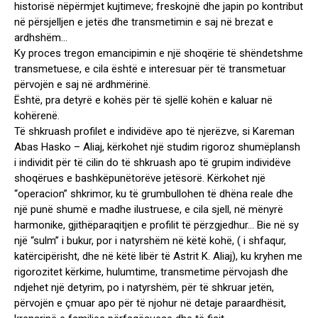
historisë nëpërmjet kujtimeve; freskojnë dhe japin po kontribut
në përsjelljen e jetës dhe transmetimin e saj në brezat e
ardhshëm…
Ky proces tregon emancipimin e një shoqërie të shëndetshme
transmetuese, e cila është e interesuar për të transmetuar
përvojën e saj në ardhmërinë.
Është, pra detyrë e kohës për të sjellë kohën e kaluar në
kohërenë.
Të shkruash profilet e individëve apo të njerëzve, si Kareman
Abas Hasko – Aliaj, kërkohet një studim rigoroz shumëplansh
i individit për të cilin do të shkruash apo të grupim individëve
shoqërues e bashkëpunëtorëve jetësorë. Kërkohet një
“operacion” shkrimor, ku të grumbullohen të dhëna reale dhe
një punë shumë e madhe ilustruese, e cila sjell, në mënyrë
harmonike, gjithëparaqitjen e profilit të përzgjedhur… Bie në sy
një “sulm” i bukur, por i natyrshëm në këtë kohë, ( i shfaqur,
katërcipërisht, dhe në këtë libër të Astrit K. Aliaj), ku kryhen me
rigorozitet kërkime, hulumtime, transmetime përvojash dhe
ndjehet një detyrim, po i natyrshëm, për të shkruar jetën,
përvojën e çmuar apo për të njohur në detaje paraardhësit,