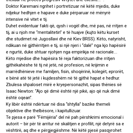
Doktor Karemani ngrihet i portretizuar në këtë mjedis, duke
ndjekur hedhjen e hapave e duke përparuar në mënyrë
intensive në vitet e tij.
Duhet evidentuar fakti që, qysh i vogël dhe, më pas, në rritjen e
tij, ai u njoh me “mentalitetin” e të huajve (kujto këtu kurset
dhe studimet në Jugosllavi dhe në Kiev BRSS). Këto, natyrisht,
ndikuan në gjithërritjen e tij, si një njeri i “dalë” nga kjo hapësirë
e ngurtë, duke shtuar njohjen nga empirikja në racionale….
Këto mjedise dhe hapësira të reja faktorizuan dhe rritjen
gjithëkahëshe të tij në jetë, në profesion, në krijimin e
marrëdhënieve me familjen, fisin, shoqërinë, kolegët, eprorët,
e bënë atë të jetë i kujdesshëm në të gjithë hapat e hedhur.
Zbulesa shpaloset mirë e kryepersonazhit, sipas thënies së
Isaac Newton: “Ajo që dimë është një pikë, ajo që nuk dimë
është oqean”.
Ky libër është ndërtuar në disa “shtylla” bazike themeli
objektive dhe thelbësore, i kapitullizuar.
Te pjesa e parë “Fëmijëria” del në pah përshkrimi emocional i
autorit – bir për të arritur në skalitjen e profilit, një detyrë sa e
vështirë, aq dhe e përgjegjëshme. Në këtë pjesë pasqyrohet