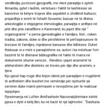
vendlindja, pozicioni gjeografik, me vlerë paraqitja e qyteti
Amantia, qytet i lashtë, vërtetues i faktit të lashtësisë së
banorëve të këtyre trojeve dhe aspektet e zhvillimit kulturor,
prejardhja e emrit të fshatit Sevaster, bazuar në të dhëna
arkeologjike e shpjegime etimologjike; paraqitja e ardhjes në
jetë dhe jeta zanafillore e Karemanit, ku jepet dhe një “
organogramë ” e pema gjenealogjike e familjes, fisit ; ceken
tradita, zakone, doke si dhe përshkrime të përfaqësuesve të
brezave të familjes, mjediseve banuese dhe lidhësive. Duhet
theksuar si e mirë e paraqitshme se, autori i ka mëshuar fort
bazimit të të dhënave bibliografike në fakte të marra në
dokumente shumë serioze… Rëndësi i jepet arsimimit të
atëhershëm dhe dëshirës së trevës për dije dhe arsimim, e
tjera.
Kjo pjesë hap rrugë dhe krijon idenë për paraqitjen e rrugëtimit
të ardhshëm dhe lexohet me vemëndje për njohuritë që
serviren duke marrë përmasën e nevojshme për të realizuar
tejnjohjen.
Pjesëmarrja në Luftën Antifashiste Nacionalçlirimtare është
pjesa e dytë e këtij libri, ku në bazë të një lajtmotivi : “Dashuria