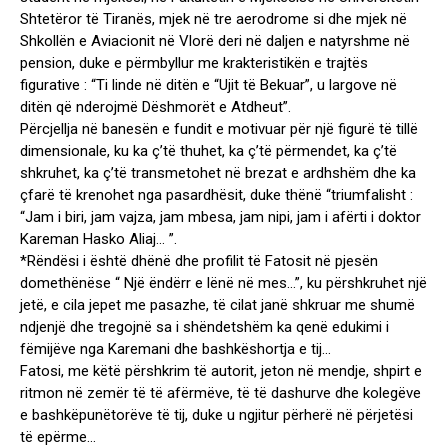
Shtetëror të Tiranës, mjek në tre aerodrome si dhe mjek në
Shkollën e Aviacionit në Vlorë deri në daljen e natyrshme në
pension, duke e përmbyllur me krakteristikën e trajtës
figurative : “Ti linde në ditën e “Ujit të Bekuar”, u largove në
ditën që nderojmë Dëshmorët e Atdheut”.
Përcjellja në banesën e fundit e motivuar për një figurë të tillë
dimensionale, ku ka ç’të thuhet, ka ç’të përmendet, ka ç’të
shkruhet, ka ç’të transmetohet në brezat e ardhshëm dhe ka
çfarë të krenohet nga pasardhësit, duke thënë “triumfalisht :
“Jam i biri, jam vajza, jam mbesa, jam nipi, jam i afërti i doktor
Kareman Hasko Aliaj… ”.
*Rëndësi i është dhënë dhe profilit të Fatosit në pjesën
domethënëse “ Një ëndërr e lënë në mes…”, ku përshkruhet një
jetë, e cila jepet me pasazhe, të cilat janë shkruar me shumë
ndjenjë dhe tregojnë sa i shëndetshëm ka qenë edukimi i
fëmijëve nga Karemani dhe bashkëshortja e tij…
Fatosi, me këtë përshkrim të autorit, jeton në mendje, shpirt e
ritmon në zemër të të afërmëve, të të dashurve dhe kolegëve
e bashkëpunëtorëve të tij, duke u ngjitur përherë në përjetësi
të epërme…