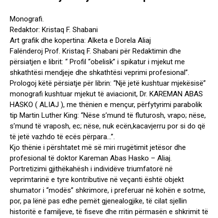
Monografi.
Redaktor: Kristaq F. Shabani
Art grafik dhe kopertina: Alketa e Dorela Aliaj
Falënderoj Prof. Kristaq F. Shabani për Redaktimin dhe
përsiatjen e librit: “ Profil “obelisk” i spikatur i mjekut me
shkathtësi mendjeje dhe shkathtësi veprimi profesional”.
Prologoj këtë përsiatje për librin: “Një jetë kushtuar mjekësisë”
monografi kushtuar mjekut të aviacionit, Dr. KAREMAN ABAS
HASKO ( ALIAJ ), me thënien e mençur, përfytyrimi parabolik
tip Martin Luther King: “Nëse s’mund të fluturosh, vrapo; nëse,
s’mund të vraposh, ec; nëse, nuk ecën,kacavjerru por si do që
të jetë vazhdo të ecës përpara…”.
Kjo thënie i përshtatet më së miri rrugëtimit jetësor dhe
profesional të doktor Kareman Abas Hasko – Aliaj.
Portretizimi gjithëkahësh i individëve triumfatorë në
veprimtarinë e tyre kontributive në veçanti është objekt
shumator i “modës” shkrimore, i preferuar në kohën e sotme,
por, pa lënë pas edhe pemët gjenealogjike, të cilat sjellin
historitë e familjeve, të fiseve dhe rritin përmasën e shkrimit të