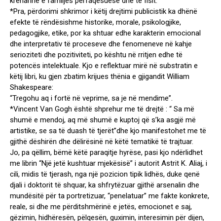
krenarinë e familjes përfaqësuese dhe të fisit.
*Pra, përdorimi shkrimor i këtij drejtimi publicistik ka dhënë
efekte të rëndësishme historike, morale, psikologjike,
pedagogjike, etike, por ka shtuar edhe karakterin emocional
dhe interpretativ të proceseve dhe fenomeneve në kahje
serioziteti dhe pozitiviteti, po kështu në rritjen edhe të
potencës intelektuale. Kjo e reflektuar mirë në substratin e
këtij libri, ku gjen zbatim krijues thënia e gjigandit William
Shakespeare:
“Tregohu aq i fortë në veprime, sa je në mendime”.
*Vincent Van Gogh është shprehur me të drejtë : “ Sa më
shumë e mendoj, aq më shumë e kuptoj që s’ka asgjë më
artistike, se sa të duash të tjerët”dhe kjo manifestohet me të
gjithë dëshirën dhe dëlirësinë në këtë tematikë të trajtuar.
Jo, pa qëllim, bëmë këtë paraqitje hyrëse, pasi kjo ndërlidhet
me librin “Një jetë kushtuar mjekësisë” i autorit Astrit K. Aliaj, i
cili, midis të tjerash, nga një pozicion tipik lidhës, duke qenë
djali i doktorit të shquar, ka shfrytëzuar gjithë arsenalin dhe
mundësitë për ta portretizuar, “penelatuar” me fakte konkrete,
reale, si dhe me përditshmërinë e jetës, emocionet e saj,
gëzimin, hidhëresën, pëlqesën, guximin, interesimin për dijen,