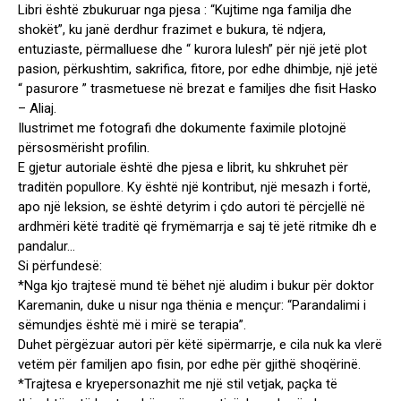
Libri është zbukuruar nga pjesa : “Kujtime nga familja dhe
shokët”, ku janë derdhur frazimet e bukura, të ndjera,
entuziaste, përmalluese dhe “ kurora lulesh” për një jetë plot
pasion, përkushtim, sakrifica, fitore, por edhe dhimbje, një jetë
“ pasurore ” trasmetuese në brezat e familjes dhe fisit Hasko
– Aliaj.
Ilustrimet me fotografi dhe dokumente faximile plotojnë
përsosmërisht profilin.
E gjetur autoriale është dhe pjesa e librit, ku shkruhet për
traditën popullore. Ky është një kontribut, një mesazh i fortë,
apo një leksion, se është detyrim i çdo autori të përcjellë në
ardhmëri këtë traditë që frymëmarrja e saj të jetë ritmike dh e
pandalur…
Si përfundesë:
*Nga kjo trajtesë mund të bëhet një aludim i bukur për doktor
Karemanin, duke u nisur nga thënia e mençur: “Parandalimi i
sëmundjes është më i mirë se terapia”.
Duhet përgëzuar autori për këtë sipërmarrje, e cila nuk ka vlerë
vetëm për familjen apo fisin, por edhe për gjithë shoqërinë.
*Trajtesa e kryepersonazhit me një stil vetjak, paçka të