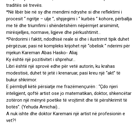
traditës së trevës.
*Në libër bie në sy dhe mendimi ndryshe si dhe reflektimi i
procesit “ ngritje – ulje ”, shpjegimi i “ kurbës ” kohore, përballja
me të dhe triumfimi i shëndetshëm nëpërmjet arsimimit,
mirësjelljes, normave, ligjeve dhe përkushtimit…
*Përdorimi i faktit, ndodhisë reale si dhe i ilustrimit tipik duhet
përgëzuar, pasi në kompleks krijohet një “obelisk ” nderimi për
mjekun Kareman Abas Hasko- Aliaj.
Ky është një pozitivitet i shprehur…
Libri është një sprovë edhe për vetë autorin, ku krahas
modestisë, duhet të jetë i krenaruar, pasi kreu një “akt” të
bukur shkrimor.
E përmbyll këtë përsiatje me frazëmençurën : “Çdo njeri
inteligjent, qoftë artist ose jo matematikan, doktor, shkencëtar
zotëron një mënyrë poetike të vrojtimit dhe të përshkrimit të
botës”. (Yehuda Amichai)…
A nuk ishte dhe doktor Karemani një artist në profesionin e
vet?!