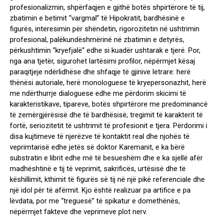
profesionalizmin, shpërfaqjen e gjithë botës shpirtërore të tij,
zbatimin e betimit “vargmal” të Hipokratit, bardhësinë e
figurës, interesimin për shëndetin, rigorozitetin në ushtrimin
profesional, palëkundëshmërinë në zbatimin e detyrës,
përkushtimin “kryefjalë” edhe si kuadër ushtarak e tjerë. Por,
nga ana tjetër, sigurohet lartësimi profilor, nëpërmjet kësaj
paraqitjeje ndërlidhëse dhe shfaqje të gjinive letrare: herë
thënësi autoriale, herë monologuese të kryepersonazhit, herë
me ndërthurrje dialoguese edhe me përdorim skicimi të
karakteristikave, tipareve, botës shpirtërore me predominancë
të zemërgjërësisë dhe të bardhësisë; tregimit të karakterit të
fortë, seriozitetit të ushtrimit të profesionit e tjera. Përdorimi i
disa kujtimeve të njerëzve të kontaktit real dhe njohës të
veprimtarisë edhe jetës së doktor Karemanit, e ka bërë
substratin e librit edhe më të besueshëm dhe e ka sjellë afër
madhështinë e tij të veprimit, sakrificës, urtësisë dhe të
këshillimit, kthimit të figurës së tij në një pikë referenciale dhe
një idol për të afërmit. Kjo është realizuar pa artifice e pa
lëvdata, por me “treguesë” të spikatur e domethënës,
nëpërmjet fakteve dhe veprimeve plot nerv.