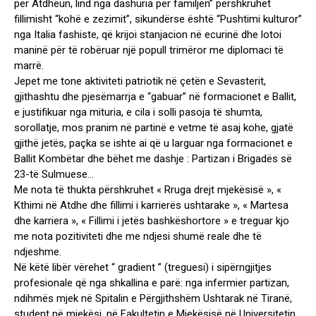
për Atdheun, lind nga dashuria për familjen” përshkruhet
fillimisht “kohë e zezimit”, sikundërse është “Pushtimi kulturor”
nga Italia fashiste, që krijoi stanjacion në ecurinë dhe lotoi
maninë për të robëruar një popull trimëror me diplomaci të
marrë.
Jepet me tone aktiviteti patriotik në çetën e Sevasterit,
gjithashtu dhe pjesëmarrja e “gabuar” në formacionet e Ballit,
e justifikuar nga mituria, e cila i solli pasoja të shumta,
sorollatje, mos pranim në partinë e vetme të asaj kohe, gjatë
gjithë jetës, paçka se ishte ai që u larguar nga formacionet e
Ballit Kombëtar dhe bëhet me dashje : Partizan i Brigadës së
23-të Sulmuese…
Me nota të thukta përshkruhet « Rruga drejt mjekësisë », «
Kthimi në Atdhe dhe fillimi i karrierës ushtarake », « Martesa
dhe karriera », « Fillimi i jetës bashkëshortore » e treguar kjo
me nota pozitiviteti dhe me ndjesi shumë reale dhe të
ndjeshme.
Në këtë libër vërehet “ gradient ” (treguesi) i sipërngjitjes
profesionale që nga shkallina e parë: nga infermier partizan,
ndihmës mjek në Spitalin e Përgjithshëm Ushtarak në Tiranë,
student në mjekësi, në Fakultetin e Mjekësisë në Universitetin