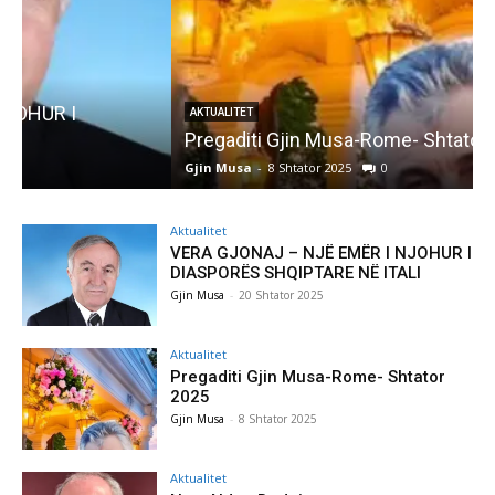
AKTUALITET
Pregaditi Gjin Musa-Rome- Shtator 2025
Gjin Musa
-
8 Shtator 2025
0
G
Aktualitet
VERA GJONAJ – NJË EMËR I NJOHUR I
DIASPORËS SHQIPTARE NË ITALI
Gjin Musa
-
20 Shtator 2025
Aktualitet
Pregaditi Gjin Musa-Rome- Shtator
2025
Gjin Musa
-
8 Shtator 2025
Aktualitet