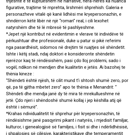
thjeshtë e të kuptueshëm në narrativë, hera-herës ka nuanca
figurative, trajtime të mprehta, lirshmëri shprehish. Galeria e
personazheve vitalë që kanë lidhësi me kryepersonazhin, e
shndërron këtë libër në një “roman” real, i cili lexohet
natyrshëm dhe të lë mbresë të pashlyeshme.
*Jepet një kontribut në evidentimin e vlerave të individëve të
përkushtuar dhe profesionalë, duke u patur si pikë referimi
nga pasardhësit, sidomos në drejtim të ruajtjes së shëndetit.
Ishte i këtij stadi, ndaj doktori e konsideronte shëndetin
njerëzor kaq të rëndësishëm, pasi çdo lloj problemi, sado i
vogël, ndikon në mendjen dhe kualitetin e jetës. Ai bazohej te
thënia kineze :
“Shëndeti është njësh, të cilit mund t’i shtosh shumë zero, por
që, pa të gjitha mbetet zero” apo te thënia e Menandrit: “
Shëndeti dhe mendja janë dy të mira të mrekullueshme në
jetë. Çdo njeri i shëndoshë shumë kollaj i jep këshilla atij që
është i sëmurë”.
*Krahas ndividualitetit të shprehur për kryepersonazhin, të
rëndësishme janë pasqyrimi pikant i natyrës, i mjedisit familjar,
kulturor, i gjenealogjisë së familjes, i fisit si dhe i ndërlidhësisë,
i shpalosjes së cilësive, karakteristikave dhe temperamentit