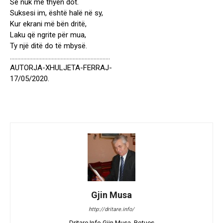
Se nuk më thyen dot.
Suksesi im, është halë në sy,
Kur ekrani më bën dritë,
Laku që ngrite për mua,
Ty një ditë do të mbysë.
………………………………………………………….
AUTORJA-XHULJETA-FERRAJ-
17/05/2020.
Gjin Musa
http://dritare.info/
Dritare.Info Gjin Musa, Botues