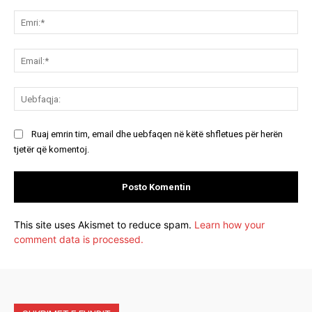
Koment:
Emr
Ema
Ue
Ruaj emrin tim, email dhe uebfaqen në këtë shfletues për herën
tjetër që komentoj.
This site uses Akismet to reduce spam.
Learn how your
comment data is processed.