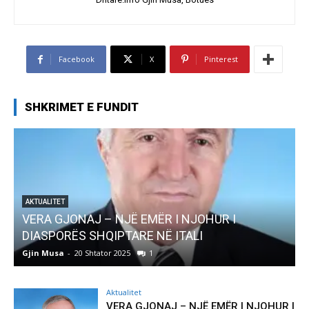
Facebook
X
Pinterest
SHKRIMET E FUNDIT
Ë EMËR I NJOHUR I
AKTUALITET
ARE NË ITALI
Pregaditi Gjin Musa-Rom
1
Gjin Musa
-
8 Shtator 2025
0
Aktualitet
VERA GJONAJ – NJË EMËR I NJOHUR I