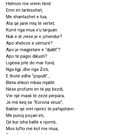
Helmon me vrerin tënd.
Emri im lartësohet,
Me shantazhet e tua,
Ata që janë miq të vërtet,
Kurrë nga mua s’u larguan.
Nuk e di ,nëse je e çmendur?
Apo xheloze e sëmurë?
Apo je magjistare e “djallit”?
Apo të pagoi dikush?
Ligësia jote do mar fund,
Nga ligji ,dhe nga Zoti,
E thotë edhe “populli” ,
Bleta shkon mbas mjaltit.
Nëse profumi im të jep bezdi,
Ver një mask të zezë përpara,
Je më keq se “Korona virusi”,
Bakter që vret njerëz të pafajshëm.
Më punoj poçari im,
Që kur isha baltë e njomë,
Mos lufto më kot me mua,