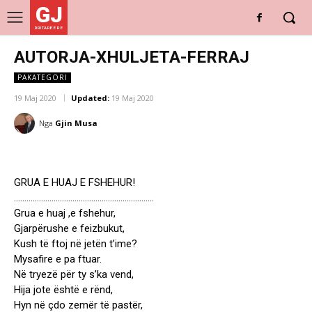
GJ
DRITARE E RE
AUTORJA-XHULJETA-FERRAJ
PAKATEGORI
19 Maj 2020
Updated:
19 Maj 2020
Nga
Gjin Musa
GRUA E HUAJ E FSHEHUR!
………………………………………………………….
Grua e huaj ,e fshehur,
Gjarpërushe e feizbukut,
Kush të ftoj në jetën t’ime?
Mysafire e pa ftuar.
Në tryezë për ty s’ka vend,
Hija jote është e rënd,
Hyn në çdo zemër të pastër,