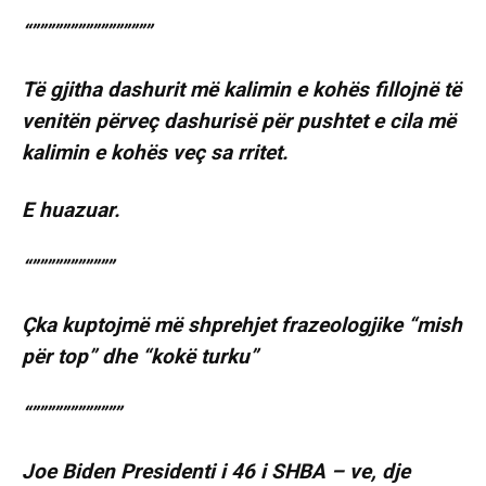
“””””””””””””””””
Të gjitha dashurit më kalimin e kohës fillojnë të
venitën përveç dashurisë për pushtet e cila më
kalimin e kohës veç sa rritet.
E huazuar.
“”””””””””””
Çka kuptojmë më shprehjet frazeologjike “mish
për top” dhe “kokë turku”
“””””””””””””
Joe Biden Presidenti i 46 i SHBA – ve, dje