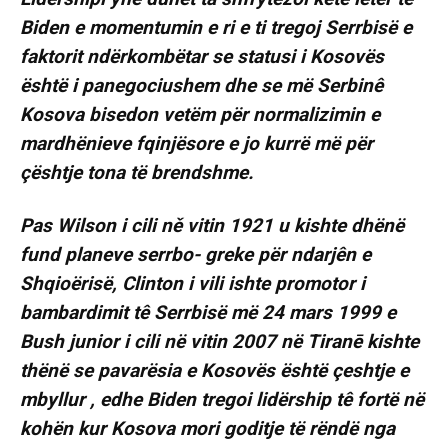
Biden e momentumin e ri e ti tregoj Serrbisë e
faktorit ndërkombëtar se statusi i Kosovës
është i panegociushem dhe se më Serbinê
Kosova bisedon vetëm për normalizimin e
mardhënieve fqinjësore e jo kurrë më për
çështje tona të brendshme.
Pas Wilson i cili ně vitin 1921 u kishte dhënë
fund planeve serrbo- greke për ndarjên e
Shqioërisë, Clinton i vili ishte promotor i
bambardimit tê Serrbisë më 24 mars 1999 e
Bush junior i cili në vitin 2007 në Tiranē kishte
thënë se pavarësia e Kosovës është çeshtje e
mbyllur , edhe Biden tregoi lidërship tê fortë në
kohën kur Kosova mori goditje të rëndë nga