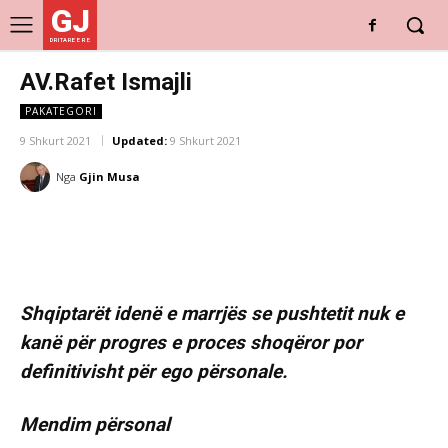
GJ
DRITARE E RE
AV.Rafet Ismajli
PAKATEGORI
9 Shkurt 2021
Updated:
9 Shkurt 2021
Nga
Gjin Musa
Shqiptarët idenë e marrjës se pushtetit nuk e
kanë për progres e proces shoqëror por
definitivisht për ego përsonale.
Mendim përsonal