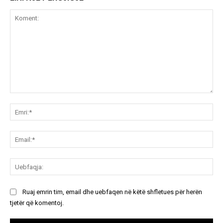
Koment:
Emr
Ema
Ue
Ruaj emrin tim, email dhe uebfaqen në këtë shfletues për herën
tjetër që komentoj.