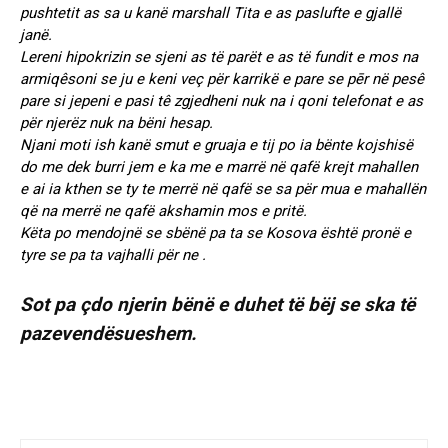
pushtetit as sa u kanë marshall Tita e as paslufte e gjallë
janë.
Lereni hipokrizin se sjeni as të parët e as të fundit e mos na
armiqêsoni se ju e keni veç për karrikë e pare se pēr në pesê
pare si jepeni e pasi tê zgjedheni nuk na i qoni telefonat e as
për njerëz nuk na bëni hesap.
Njani moti ish kanë smut e gruaja e tij po ia bënte kojshisë
do me dek burri jem e ka me e marrë në qafë krejt mahallen
e ai ia kthen se ty te merrë në qafë se sa për mua e mahallën
që na merrë ne qafë akshamin mos e pritë.
Këta po mendojnë se sbënë pa ta se Kosova është pronë e
tyre se pa ta vajhalli për ne .
Sot pa çdo njerin bënë e duhet të bëj se ska të
pazevendësueshem.