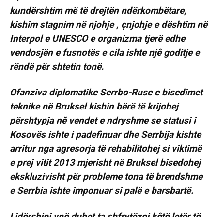
kundërshtim më të drejtën ndërkombëtare,
kishim stagnim në njohje , çnjohje e dështim në
Interpol e UNESCO e organizma tjerë edhe
vendosjën e fusnotës e cila ishte njê goditje e
rëndë për shtetin tonë.
Ofanziva diplomatike Serrbo-Ruse e bisedimet
teknike në Bruksel kishin bërë të krijohej
përshtypja nĕ vendet e ndryshme se statusi i
Kosovës ishte i padefinuar dhe Serrbija kishte
arritur nga agresorja të rehabilitohej si viktimë
e prej vitit 2013 mjerisht në Bruksel bisedohej
ekskluzivisht për probleme tona të brendshme
e Serrbia ishte imponuar si palë e barsbartë.
Lidërshipi ynë duhet ta shfrytëzoi kêtë letër të