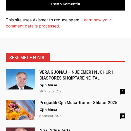
This site uses Akismet to reduce spam.
Learn how your
comment data is processed.
SHKRIMET E FUNDIT
VERA GJONAJ – NJË EMËR I NJOHUR I
DIASPORËS SHQIPTARE NË ITALI
Gjin Musa
20 Shtator 2025
1
Pregaditi Gjin Musa-Rome- Shtator 2025
Gjin Musa
8 Shtator 2025
0
Nga: Ndue Dedaj