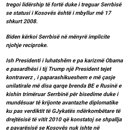
tregoi lidërship të fortë duke i treguar Serrbisë
se statusi i Kosovës është i mbyllur mê 17
shkurt 2008.
Biden kërkoi Serrbisë në mënyrë implicite
njohje reciproke.
Ish Presidenti i luhatshĕm e pa karizmë Obama
e pasardhësi i tij Trump një President tejet
kontraverz , i paparashikueshem e më çasje
unilatirale më disa qarqe brenda BE e Rusinë e
kishin trimëruar Serrbinë për bisedime duke i
mundêsuar tê krijonte avantazhe diplomatike
ku pas verdiktit të GJykatës ndërkombëtare të
drejtësisë të vitit 2010 që konstatoj se shpallja
e pavarësisë se Kosovês nuk ishte në