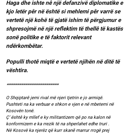
Haga dhe ishte nê një defanzivë diplomatike e
kjo letër pêr në është si mehlemi pêr varrë se
vertetë një kohë të gjatë ishim të përgjumur e
shpresojmë në një reflektim të thellê të kastës
sonë politike e të faktorit relevant
ndërkombëtar.
Populli thotê miqtë e vertetë njihën në ditë të
vështira.
“””””””””””””””””””””””””
O Shqiptarê jemi rival më njeri tjetrin e jo armiqë.
Pushteti na ka verbuar e shkon e vjen e në mbetemi në
Kosovën tonë.
Ç’ ështê ky mllef e ky militantizem që po na kalon në
konformizem e ka rrezik të na shperlahet edhe truri .
Në Kosovë ka njerëz që kurr skanē marrur rrogë prej