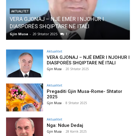
AKTUALITET
Pregaditi Gjin Musa-Rome- Shtator 2025
Gjin Musa
-
8 Shtator 2025
0
Aktualitet
VERA GJONAJ – NJË EMËR I NJOHUR I
DIASPORËS SHQIPTARE NË ITALI
Gjin Musa
-
20 Shtator 2025
Aktualitet
Pregaditi Gjin Musa-Rome- Shtator
2025
Gjin Musa
-
8 Shtator 2025
Aktualitet
Nga: Ndue Dedaj
Gjin Musa
-
28 Korrik 2025