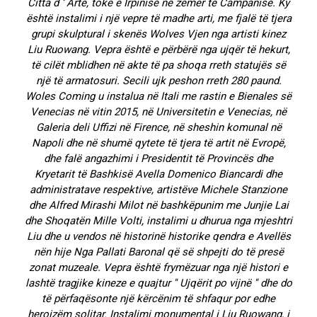
Città d ‘ Arte, tokë e Irpinisë në zemër të Campanisë. Ky
është instalimi i një vepre të madhe arti, me fjalë të tjera
grupi skulptural i skenës Wolves Vjen nga artisti kinez
Liu Ruowang. Vepra është e përbërë nga ujqër të hekurt,
të cilët mblidhen në akte të pa shoqa rreth statujës së
një të armatosuri. Secili ujk peshon rreth 280 paund.
Woles Coming u instalua në Itali me rastin e Bienales së
Venecias në vitin 2015, në Universitetin e Venecias, në
Galeria deli Uffizi në Firence, në sheshin komunal në
Napoli dhe në shumë qytete të tjera të artit në Evropë,
dhe falë angazhimi i Presidentit të Provincës dhe
Kryetarit të Bashkisë Avella Domenico Biancardi dhe
administratave respektive, artistëve Michele Stanzione
dhe Alfred Mirashi Milot në bashkëpunim me Junjie Lai
dhe Shoqatën Mille Volti, instalimi u dhurua nga mjeshtri
Liu dhe u vendos në historinë historike qendra e Avellës
nën hije Nga Pallati Baronal që së shpejti do të presë
zonat muzeale. Vepra është frymëzuar nga një histori e
lashtë tragjike kineze e quajtur ′′ Ujqërit po vijnë ′′ dhe do
të përfaqësonte një kërcënim të shfaqur por edhe
heroizëm solitar. Instalimi monumental i Liu Ruowang, i