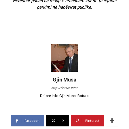
vlerësuar punën në muajt e ardhshëm kur do të lejohet
parkimi në hapësirat publike.
Gjin Musa
http://dritare.info/
Dritare.Info Gjin Musa, Botues
Facebook
X
Pinterest