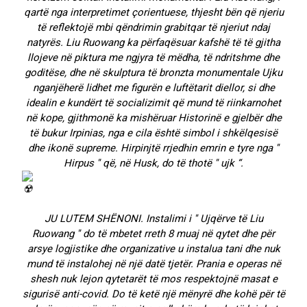
qartë nga interpretimet çorientuese, thjesht bën që njeriu
të reflektojë mbi qëndrimin grabitqar të njeriut ndaj
natyrës. Liu Ruowang ka përfaqësuar kafshë të të gjitha
llojeve në piktura me ngjyra të mëdha, të ndritshme dhe
goditëse, dhe në skulptura të bronzta monumentale Ujku
nganjëherë lidhet me figurën e luftëtarit diellor, si dhe
idealin e kundërt të socializimit që mund të riinkarnohet
në kope, gjithmonë ka mishëruar Historinë e gjelbër dhe
të bukur Irpinias, nga e cila është simbol i shkëlqesisë
dhe ikonë supreme. Hirpinjtë rrjedhin emrin e tyre nga ′′
Hirpus ′′ që, në Husk, do të thotë ′′ ujk “.
JU LUTEM SHËNONI. Instalimi i ′′ Ujqërve të Liu
Ruowang ′′ do të mbetet rreth 8 muaj në qytet dhe për
arsye logjistike dhe organizative u instalua tani dhe nuk
mund të instalohej në një datë tjetër. Prania e operas në
shesh nuk lejon qytetarët të mos respektojnë masat e
sigurisë anti-covid. Do të ketë një mënyrë dhe kohë për të