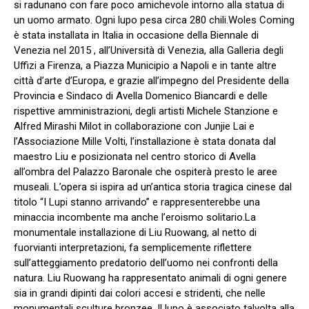
si radunano con fare poco amichevole intorno alla statua di
un uomo armato. Ogni lupo pesa circa 280 chili.Woles Coming
è stata installata in Italia in occasione della Biennale di
Venezia nel 2015 , all’Università di Venezia, alla Galleria degli
Uffizi a Firenza, a Piazza Municipio a Napoli e in tante altre
città d’arte d’Europa, e grazie all’impegno del Presidente della
Provincia e Sindaco di Avella Domenico Biancardi e delle
rispettive amministrazioni, degli artisti Michele Stanzione e
Alfred Mirashi Milot in collaborazione con Junjie Lai e
l’Associazione Mille Volti, l’installazione è stata donata dal
maestro Liu e posizionata nel centro storico di Avella
all’ombra del Palazzo Baronale che ospiterà presto le aree
museali. L’opera si ispira ad un’antica storia tragica cinese dal
titolo “I Lupi stanno arrivando” e rappresenterebbe una
minaccia incombente ma anche l’eroismo solitario.La
monumentale installazione di Liu Ruowang, al netto di
fuorvianti interpretazioni, fa semplicemente riflettere
sull’atteggiamento predatorio dell’uomo nei confronti della
natura. Liu Ruowang ha rappresentato animali di ogni genere
sia in grandi dipinti dai colori accesi e stridenti, che nelle
monumentali sculture bronzee. Il lupo è associato talvolta alla