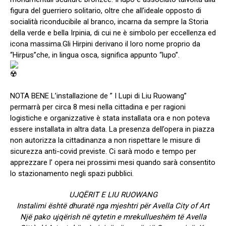
figura del guerriero solitario, oltre che all’ideale opposto di
socialità riconducibile al branco, incarna da sempre la Storia
della verde e bella Irpinia, di cui ne è simbolo per eccellenza ed
icona massima.Gli Hirpini derivano il loro nome proprio da
“Hirpus”che, in lingua osca, significa appunto “lupo”.
NOTA BENE L’installazione de ” I Lupi di Liu Ruowang”
permarrà per circa 8 mesi nella cittadina e per ragioni
logistiche e organizzative è stata installata ora e non poteva
essere installata in altra data. La presenza dell’opera in piazza
non autorizza la cittadinanza a non rispettare le misure di
sicurezza anti-covid previste. Ci sarà modo e tempo per
apprezzare l’ opera nei prossimi mesi quando sarà consentito
lo stazionamento negli spazi pubblici.
UJQËRIT E LIU RUOWANG
Instalimi është dhuratë nga mjeshtri për Avella City of Art
Një pako ujqërish në qytetin e mrekullueshëm të Avella