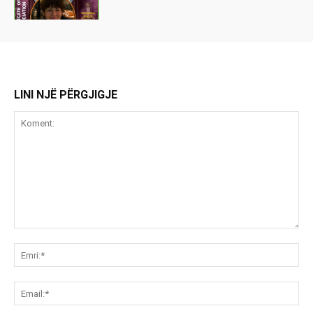
LINI NJË PËRGJIGJE
Koment:
Emr
Ema