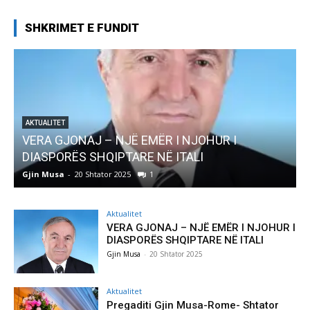
SHKRIMET E FUNDIT
AKTUALITET
VERA GJONAJ – NJË EMËR I NJOHUR I
DIASPORËS SHQIPTARE NË ITALI
Gjin Musa
-
20 Shtator 2025
1
G
Aktualitet
VERA GJONAJ – NJË EMËR I NJOHUR I
DIASPORËS SHQIPTARE NË ITALI
Gjin Musa
-
20 Shtator 2025
Aktualitet
Pregaditi Gjin Musa-Rome- Shtator