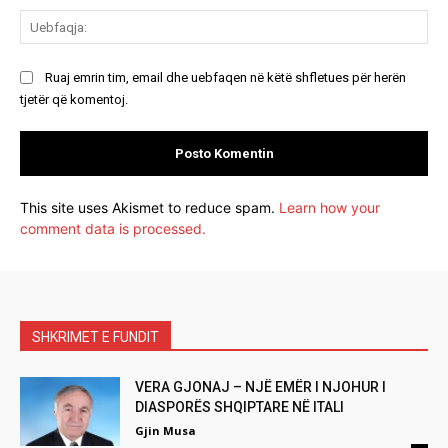
Ue
Ruaj emrin tim, email dhe uebfaqen në këtë shfletues për herën
tjetër që komentoj.
This site uses Akismet to reduce spam.
Learn how your
comment data is processed.
SHKRIMET E FUNDIT
VERA GJONAJ – NJË EMËR I NJOHUR I
DIASPORËS SHQIPTARE NË ITALI
Gjin Musa