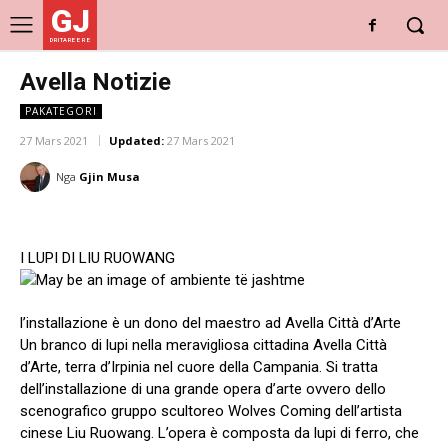
GJ
DRITARE E RE
Avella Notizie
PAKATEGORI
27 Mars 2021
Updated:
27 Mars 2021
Nga
Gjin Musa
I LUPI DI LIU RUOWANG
l’installazione è un dono del maestro ad Avella Città d’Arte
Un branco di lupi nella meravigliosa cittadina Avella Città
d’Arte, terra d’Irpinia nel cuore della Campania. Si tratta
dell’installazione di una grande opera d’arte ovvero dello
scenografico gruppo scultoreo Wolves Coming dell’artista
cinese Liu Ruowang. L’opera è composta da lupi di ferro, che