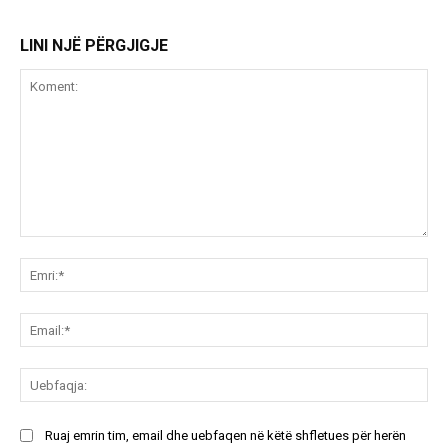
LINI NJË PËRGJIGJE
Koment:
Emr
Ema
Ue
Ruaj emrin tim, email dhe uebfaqen në këtë shfletues për herën