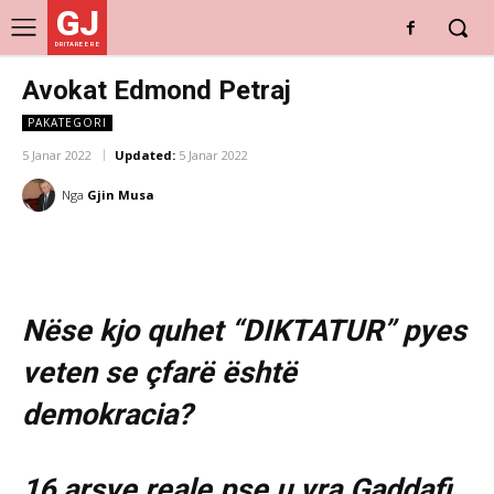
GJ
DRITARE E RE
Avokat Edmond Petraj
PAKATEGORI
5 Janar 2022
Updated:
5 Janar 2022
Nga
Gjin Musa
Nëse kjo quhet “DIKTATUR” pyes
veten se çfarë është
demokracia?
16 arsye reale pse u vra Gaddafi.