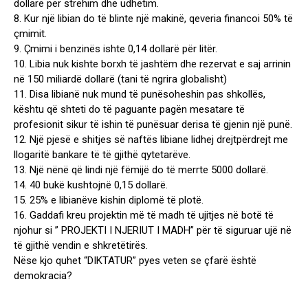
dollarë për strehim dhe udhëtim.
8. Kur një libian do të blinte një makinë, qeveria financoi 50% të
çmimit.
9. Çmimi i benzinës ishte 0,14 dollarë për litër.
10. Libia nuk kishte borxh të jashtëm dhe rezervat e saj arrinin
në 150 miliardë dollarë (tani të ngrira globalisht)
11. Disa libianë nuk mund të punësoheshin pas shkollës,
kështu që shteti do të paguante pagën mesatare të
profesionit sikur të ishin të punësuar derisa të gjenin një punë.
12. Një pjesë e shitjes së naftës libiane lidhej drejtpërdrejt me
llogaritë bankare të të gjithë qytetarëve.
13. Një nënë që lindi një fëmijë do të merrte 5000 dollarë.
14. 40 bukë kushtojnë 0,15 dollarë.
15. 25% e libianëve kishin diplomë të plotë.
16. Gaddafi kreu projektin më të madh të ujitjes në botë të
njohur si ” PROJEKTI I NJERIUT I MADH” për të siguruar ujë në
të gjithë vendin e shkretëtirës.
Nëse kjo quhet “DIKTATUR” pyes veten se çfarë është
demokracia?