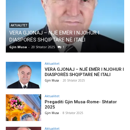
EMËR I NJOHUR I
AKTUALITET
E NË ITALI
Pregaditi Gjin Musa-Rome-
1
Gjin Musa
-
8 Shtator 2025
0
Aktualitet
VERA GJONAJ – NJË EMËR I NJOHUR I
DIASPORËS SHQIPTARE NË ITALI
Gjin Musa
-
20 Shtator 2025
Aktualitet
Pregaditi Gjin Musa-Rome- Shtator
2025
Gjin Musa
-
8 Shtator 2025
Aktualitet