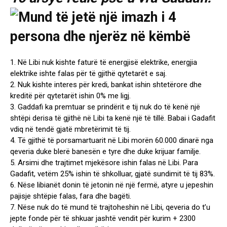
1. Në Libi nuk kishte faturë të energjisë elektrike, energjia
elektrike ishte falas për të gjithë qytetarët e saj.
2. Nuk kishte interes për kredi, bankat ishin shtetërore dhe
kreditë për qytetarët ishin 0% me ligj.
3. Gaddafi ka premtuar se prindërit e tij nuk do të kenë një
shtëpi derisa të gjithë në Libi ta kenë një të tillë. Babai i Gadafit
vdiq në tendë gjatë mbretërimit të tij.
4. Të gjithë të porsamartuarit në Libi morën 60.000 dinarë nga
qeveria duke blerë banesën e tyre dhe duke krijuar familje.
5. Arsimi dhe trajtimet mjekësore ishin falas në Libi. Para
Gadafit, vetëm 25% ishin të shkolluar, gjatë sundimit të tij 83%.
6. Nëse libianët donin të jetonin në një fermë, atyre u jepeshin
pajisje shtëpie falas, fara dhe bagëti.
7. Nëse nuk do të mund të trajtoheshin në Libi, qeveria do t’u
jepte fonde për të shkuar jashtë vendit për kurim + 2300