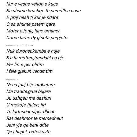
Kur e veshe vellon e kuçe
Sa shume krushqe te percollen nuse
E prej nesh ti kur je ndare
O sa shume patem qare
Moter e jona, lane amanet
Doren larte, dy gishta perpjete
……………………..
Nuk durohet,kemba e huje
S’e la motren,trendafil pa uje
Per liri e per çlirim
I fale gjakun vendit tim
………..
Nena juaj bije atdhetare
Me tradite,grua bujare
Ju ushqeu me dashuri
U mesoje fjalen, liri
Te lartesuar siper dheut
Rat deshmor te memedheut
Jeni yje qe beni drite
Qe i hapet, botes syte.