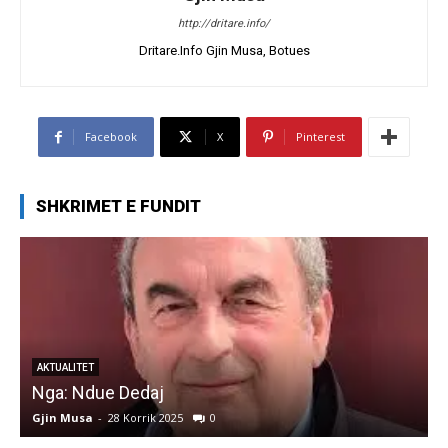
http://dritare.info/
Dritare.Info Gjin Musa, Botues
Facebook
X
Pinterest
SHKRIMET E FUNDIT
AKTUALITET
Nga: Ndue Dedaj
A
Gjin Musa
-
28 Korrik 2025
0
G