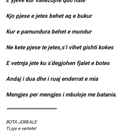
E yjeve kur vallezojne qdo nate
Kjo pjese e jetes behet aq e bukur
Kur e pamundura behet e mundur
Ne kete pjese te jetes,s’i vihet gishti kokes
E vetmja jete ku s’degjohen fjalet e botes
Andaj i dua dhe i ruaj enderrat e mia
Mengjes per mengjes i mbuloje me batania.
“”””””””””””””””””””””””
BOTA JOREALE
Ti,sje e vertete!