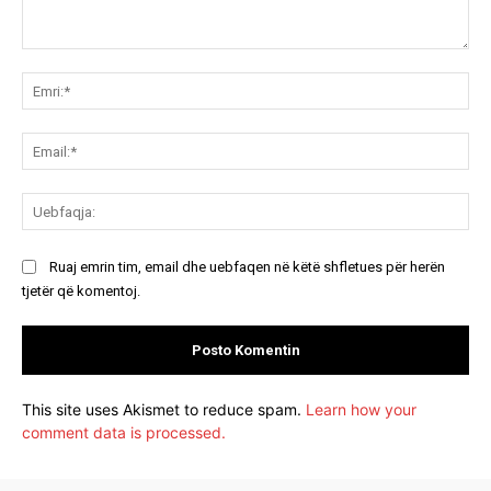
Koment:
Emr
Ema
Ue
Ruaj emrin tim, email dhe uebfaqen në këtë shfletues për herën
tjetër që komentoj.
This site uses Akismet to reduce spam.
Learn how your
comment data is processed.