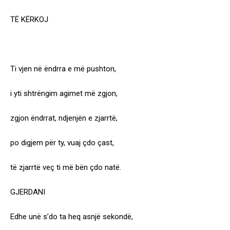
TË KËRKOJ
Ti vjen në ëndrra e më pushton,
i yti shtrëngim agimet më zgjon,
zgjon ëndrrat, ndjenjën e zjarrtë,
po digjem për ty, vuaj çdo çast,
të zjarrtë veç ti më bën çdo natë.
GJERDANI
Edhe unë s’do ta heq asnjë sekondë,