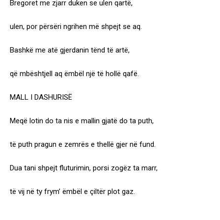
Bregoret me zjarr duken se ulen qartë,
ulen, por përsëri ngrihen më shpejt se aq.
Bashkë me atë gjerdanin tënd të artë,
që mbështjell aq ëmbël një të hollë qafë.
MALL I DASHURISË
Meqë lotin do ta nis e mallin gjatë do ta puth,
të puth pragun e zemrës e thellë gjer në fund.
Dua tani shpejt fluturimin, porsi zogëz ta marr,
të vij në ty frym’ ëmbël e çiltër plot gaz.