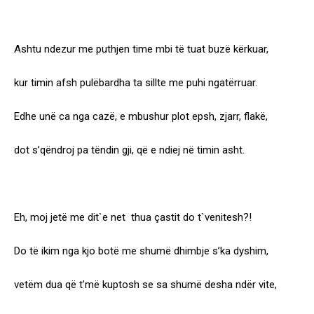
Ashtu ndezur me puthjen time mbi të tuat buzë kërkuar,
kur timin afsh pulëbardha ta sillte me puhi ngatërruar.
Edhe unë ca nga cazë, e mbushur plot epsh, zjarr, flakë,
dot s’qëndroj pa tëndin gji, që e ndiej në timin asht.
Eh, moj jetë me dit`e net thua çastit do t`venitesh?!
Do të ikim nga kjo botë me shumë dhimbje s’ka dyshim,
vetëm dua që t’më kuptosh se sa shumë desha ndër vite,