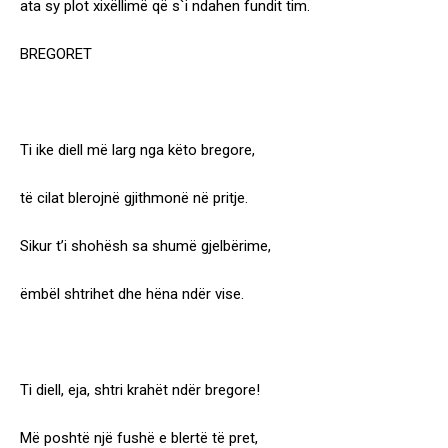
ata sy plot xixëllimë që s`i ndahen fundit tim.
BREGORET
Ti ike diell më larg nga këto bregore,
të cilat blerojnë gjithmonë në pritje.
Sikur t’i shohësh sa shumë gjelbërime,
ëmbël shtrihet dhe hëna ndër vise.
Ti diell, eja, shtri krahët ndër bregore!
Më poshtë një fushë e blertë të pret,