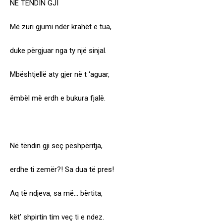
NË TËNDIN GJI
Më zuri gjumi ndër krahët e tua,
duke përgjuar nga ty një sinjal.
Mbështjellë aty gjer në t ‘aguar,
ëmbël më erdh e bukura fjalë.
Në tëndin gji seç pëshpëritja,
erdhe ti zemër?! Sa dua të pres!
Aq të ndjeva, sa më… bërtita,
kët’ shpirtin tim veç ti e ndez.