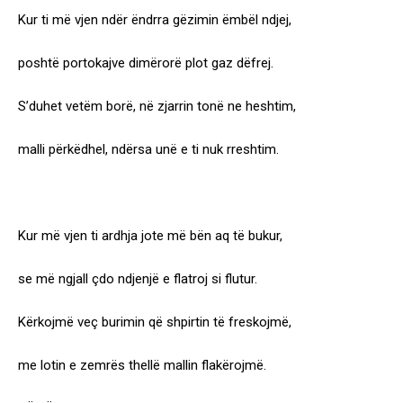
Kur ti më vjen ndër ëndrra gëzimin ëmbël ndjej,
poshtë portokajve dimërorë plot gaz dëfrej.
S’duhet vetëm borë, në zjarrin tonë ne heshtim,
malli përkëdhel, ndërsa unë e ti nuk rreshtim.
Kur më vjen ti ardhja jote më bën aq të bukur,
se më ngjall çdo ndjenjë e flatroj si flutur.
Kërkojmë veç burimin që shpirtin të freskojmë,
me lotin e zemrës thellë mallin flakërojmë.