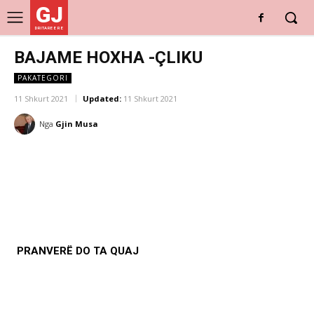
GJ
DRITARE E RE
BAJAME HOXHA -ÇLIKU
PAKATEGORI
11 Shkurt 2021
Updated:
11 Shkurt 2021
Nga
Gjin Musa
PRANVERË DO TA QUAJ