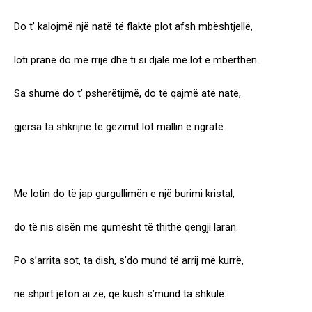
Do t’ kalojmë një natë të flaktë plot afsh mbështjellë,
loti pranë do më rrijë dhe ti si djalë me lot e mbërthen.
Sa shumë do t’ psherëtijmë, do të qajmë atë natë,
gjersa ta shkrijnë të gëzimit lot mallin e ngratë.
Me lotin do të jap gurgullimën e një burimi kristal,
do të nis sisën me qumësht të thithë qengji laran.
Po s’arrita sot, ta dish, s’do mund të arrij më kurrë,
në shpirt jeton ai zë, që kush s’mund ta shkulë.