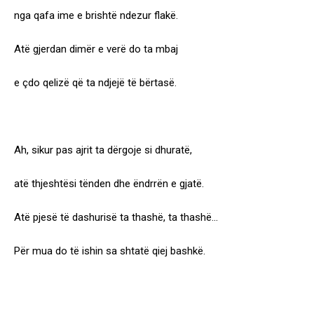
nga qafa ime e brishtë ndezur flakë.
Atë gjerdan dimër e verë do ta mbaj
e çdo qelizë që ta ndjejë të bërtasë.
Ah, sikur pas ajrit ta dërgoje si dhuratë,
atë thjeshtësi tënden dhe ëndrrën e gjatë.
Atë pjesë të dashurisë ta thashë, ta thashë…
Për mua do të ishin sa shtatë qiej bashkë.