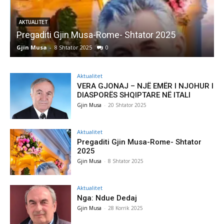
AKTUALITET
Pregaditi Gjin Musa-Rome- Shtator 2025
Gjin Musa
-
8 Shtator 2025
0
G
Aktualitet
VERA GJONAJ – NJË EMËR I NJOHUR I
DIASPORËS SHQIPTARE NË ITALI
Gjin Musa
-
20 Shtator 2025
Aktualitet
Pregaditi Gjin Musa-Rome- Shtator
2025
Gjin Musa
-
8 Shtator 2025
Aktualitet
Nga: Ndue Dedaj
Gjin Musa
-
28 Korrik 2025