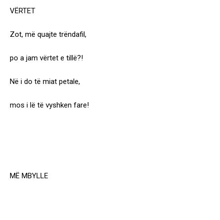
VËRTET
Zot, më quajte trëndafil,
po a jam vërtet e tillë?!
Në i do të miat petale,
mos i lë të vyshken fare!
MË MBYLLE