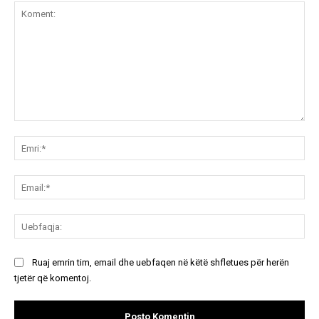
Koment:
Emr
Ema
Ue
Ruaj emrin tim, email dhe uebfaqen në këtë shfletues për herën
tjetër që komentoj.