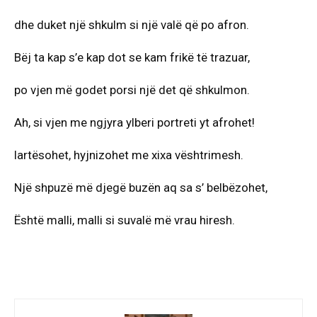
dhe duket një shkulm si një valë që po afron.
Bëj ta kap s’e kap dot se kam frikë të trazuar,
po vjen më godet porsi një det që shkulmon.
Ah, si vjen me ngjyra ylberi portreti yt afrohet!
lartësohet, hyjnizohet me xixa vështrimesh.
Një shpuzë më djegë buzën aq sa s’ belbëzohet,
Është malli, malli si suvalë më vrau hiresh.