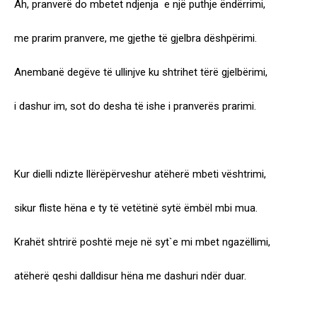
Ah, pranverë do mbetet ndjenja e një puthje ëndërrimi,
me prarim pranvere, me gjethe të gjelbra dëshpërimi.
Anembanë degëve të ullinjve ku shtrihet tërë gjelbërimi,
i dashur im, sot do desha të ishe i pranverës prarimi.
Kur dielli ndizte llërëpërveshur atëherë mbeti vështrimi,
sikur fliste hëna e ty të vetëtinë sytë ëmbël mbi mua.
Krahët shtrirë poshtë meje në syt`e mi mbet ngazëllimi,
atëherë qeshi dalldisur hëna me dashuri ndër duar.