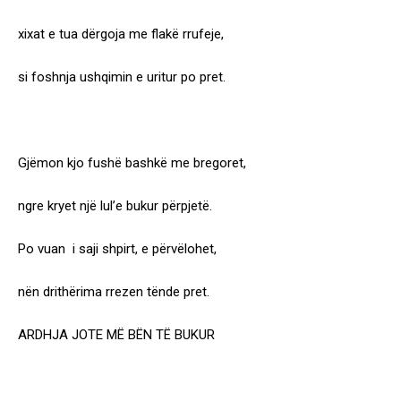
xixat e tua dërgoja me flakë rrufeje,
si foshnja ushqimin e uritur po pret.
Gjëmon kjo fushë bashkë me bregoret,
ngre kryet një lul’e bukur përpjetë.
Po vuan i saji shpirt, e përvëlohet,
nën drithërima rrezen tënde pret.
ARDHJA JOTE MË BËN TË BUKUR