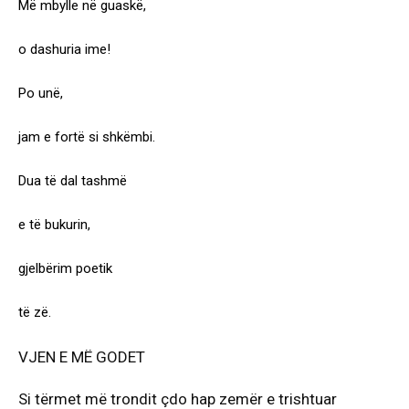
Më mbylle në guaskë,
o dashuria ime!
Po unë,
jam e fortë si shkëmbi.
Dua të dal tashmë
e të bukurin,
gjelbërim poetik
të zë.
VJEN E MË GODET
Si tërmet më trondit çdo hap zemër e trishtuar