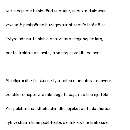
Kur ti ecje me hapin tënd të matur, të bukur djaloshar,
kryelartë pëshpëritje buzëqeshur si zemr’e larë në ar.
Fytyrë ndezur të shihja ndaj zemra dëgjohej që larg,
pastaj trokthi i saj avitej, tronditej si zokth në acar.
Shkëlqimi dhe freskia në ty mbet si e heshtura pranverë,
zë shkrirë nëpër vite mbi degë të bajames ti le një fole.
Kur pulëbardhat ktheheshin dhe lejlekët aq të dashuruar,
i yti vështrim timin pushtonte, sa nuk kish të krahasuar.