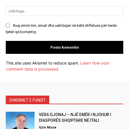
Ue
Ruaj emrin tim, email dhe uebfaqen në këtë shfletues për herën
tjetër që komentoj.
This site uses Akismet to reduce spam.
Learn how your
comment data is processed.
SHKRIMET E FUNDIT
VERA GJONAJ – NJË EMËR I NJOHUR I
DIASPORËS SHQIPTARE NË ITALI
Gjin Musa