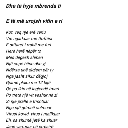
Dhe të hyje mbrenda ti
E të më urojsh vitin e ri
Kot, veq një erë veriu
Vie ngarkuar me ftoftësi
E dritaret i rrahë me furi
Herë herë nëpër to
Mes degësh shihen
Një copë hëne dhe yj
Ndërsa unë digjem për ty
Nga jasht sikur dëgjoj
Gjamë plaku me 12 bijë
Që po ikin në legjendë tmeri
Po tretë një vit veshur në zi
Si një prallë e trishtuar
Nga një grimcë sulmuar
Virusi kovid- virus i mallkuar
Eh, sa shumë jetë ka shuar
Janë varrosur në errësirë