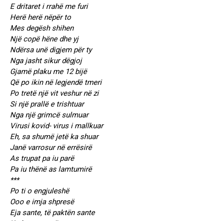
E dritaret i rrahë me furi
Herë herë nëpër to
Mes degësh shihen
Një copë hëne dhe yj
Ndërsa unë digjem për ty
Nga jasht sikur dëgjoj
Gjamë plaku me 12 bijë
Që po ikin në legjendë tmeri
Po tretë një vit veshur në zi
Si një prallë e trishtuar
Nga një grimcë sulmuar
Virusi kovid- virus i mallkuar
Eh, sa shumë jetë ka shuar
Janë varrosur në errësirë
As trupat pa iu parë
Pa iu thënë as lamtumirë
***
Po ti o engjuleshë
Ooo e imja shpresë
Eja sante, të paktën sante