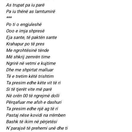
As trupat pa iu parë
Pa iu thënë as lamtumirë
***
Po ti o engjuleshë
Ooo e imja shpresë
Eja sante, të paktën sante
Krahapur po të pres
Me ngrohtësinë tënde
Më shkrij zemrën time
Ngrirë në vetmi e kujtime
Dhe me shpirtat malluar
Të e tretim këtë trishtim
Ta presim edhe këte vit të ri
Si të tjerët vite më parë
Në orën 00 të ngrejmë dolli
Përqafuar me afsh e dashuri
Ta presim edhe një ag të ri
Pastaj nëse kovidi na rrëmben
Bashk të ikim në përjetësi
N`parajsë të prehemi unë dhe ti