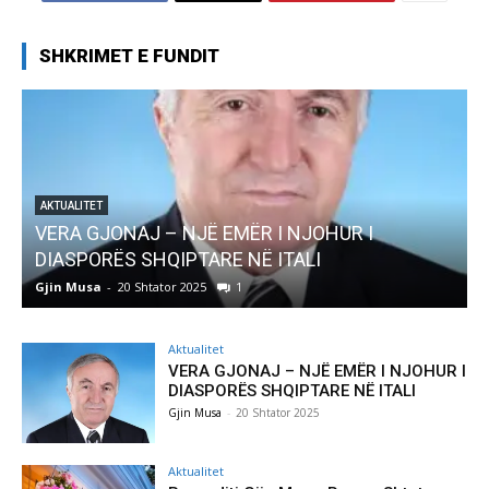
SHKRIMET E FUNDIT
AKTUALITET
Pregaditi Gjin Musa-Rome- Shtator 2025
Gjin Musa
-
8 Shtator 2025
0
Aktualitet
VERA GJONAJ – NJË EMËR I NJOHUR I
DIASPORËS SHQIPTARE NË ITALI
Gjin Musa
-
20 Shtator 2025
Aktualitet