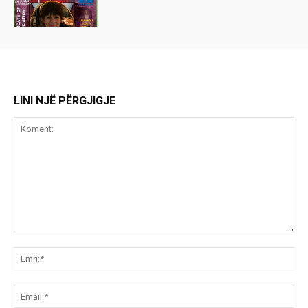
LINI NJË PËRGJIGJE
Koment:
Emr
Ema