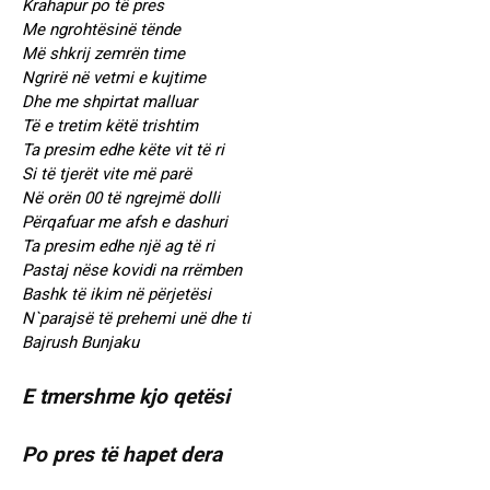
Krahapur po të pres
Me ngrohtësinë tënde
Më shkrij zemrën time
Ngrirë në vetmi e kujtime
Dhe me shpirtat malluar
Të e tretim këtë trishtim
Ta presim edhe këte vit të ri
Si të tjerët vite më parë
Në orën 00 të ngrejmë dolli
Përqafuar me afsh e dashuri
Ta presim edhe një ag të ri
Pastaj nëse kovidi na rrëmben
Bashk të ikim në përjetësi
N`parajsë të prehemi unë dhe ti
Bajrush Bunjaku
E tmershme kjo qetësi
Po pres të hapet dera