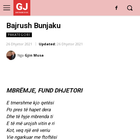
GJ
DRITARE E RE
Bajrush Bunjaku
PAKATEGORI
26 Dhjetor 2021
Updated:
26 Dhjetor 2021
Nga
Gjin Musa
MBRËMJE, FUND DHJETORI
E tmershme kjo qetësi
Po pres të hapet dera
Dhe të hyje mbrenda ti
E të më urojsh vitin e ri
Kot, veq një erë veriu
Vie ngarkuar me ftoftësi