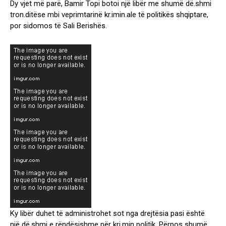
Dy vjet më parë, Bamir Topi botoi një libër me shumë dë.shmi
r
tron.ditëse mbi veprimtarinë kr.imin.ale të politikës shqiptare,
e
por sidomos të Sali Berishës.
s
h
n
i
k
S
p
a
h
i
u
n
p
o
r
e
r
Ky libër duhet të administrohet sot nga drejtësia pasi është
e
një dë.shmi e rëndësishme për kri.min politik. Përpos shumë