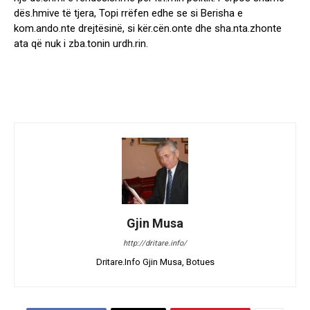
f
dës.hmive të tjera, Topi rrëfen edhe se si Berisha e
u
kom.ando.nte drejtësinë, si kër.cën.onte dhe sha.nta.zhonte
z
ata që nuk i zba.tonin urdh.rin.
o
v
a
k
a
t
e
g
o
r
i
k
Gjin Musa
i
http://dritare.info/
s
h
Dritare.Info Gjin Musa, Botues
t