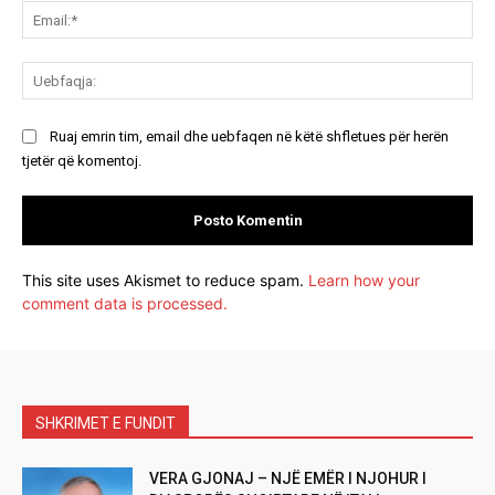
Ema
Ue
Ruaj emrin tim, email dhe uebfaqen në këtë shfletues për herën
tjetër që komentoj.
This site uses Akismet to reduce spam.
Learn how your
comment data is processed.
SHKRIMET E FUNDIT
VERA GJONAJ – NJË EMËR I NJOHUR I