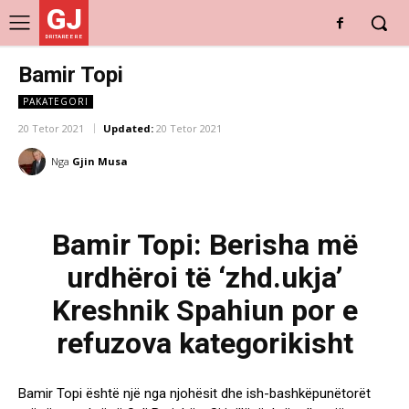
GJ
DRITARE E RE
Bamir Topi
PAKATEGORI
20 Tetor 2021
Updated:
20 Tetor 2021
Nga
Gjin Musa
Bamir Topi: Berisha më
urdhëroi të ‘zhd.ukja’
Kreshnik Spahiun por e
refuzova kategorikisht
P
P
o
Bamir Topi është një nga njohësit dhe ish-bashkëpunëtorët