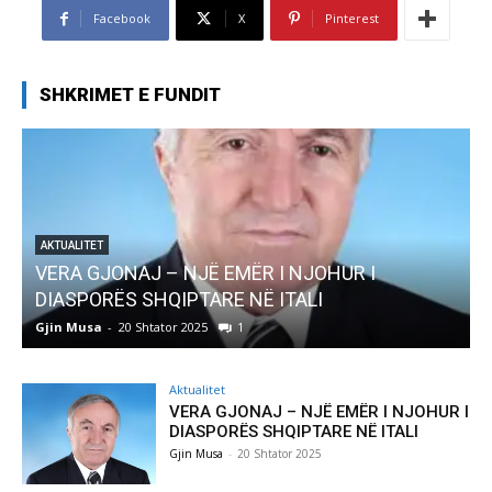
Facebook
X
Pinterest
SHKRIMET E FUNDIT
 I
AKTUALITET
Pregaditi Gjin Musa-Rome- Shtator 2025
Gjin Musa
-
8 Shtator 2025
0
Aktualitet
VERA GJONAJ – NJË EMËR I NJOHUR I
DIASPORËS SHQIPTARE NË ITALI
Gjin Musa
-
20 Shtator 2025