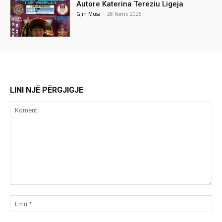
Autore Katerina Tereziu Ligeja
Gjin Musa
-
28 Korrik 2025
LINI NJË PËRGJIGJE
Koment:
Emr