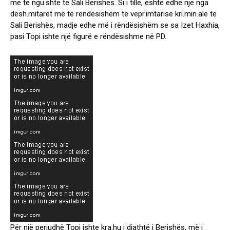
o
o
n
më të ngu.shtë të Sali Berishës. Si i tillë, është edhe një nga
s
s
B
dësh.mitarët më të rëndësishëm të vepr.imtarisë kri.min.ale të
t
t
a
Sali Berishës, madje edhe më i rëndësishëm se sa Izet Haxhia,
a
d
m
pasi Topi ishte një figurë e rëndësishme në PD.
u
a
i
t
t
r
h
T
o
o
p
i
:
B
e
r
i
s
h
a
m
ë
Për një periudhë Topi ishte kra.hu i djathtë i Berishës, më i
u