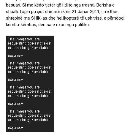
besuari. Si me këdo tjetër që i dilte nga rreshti, Berisha e
r
shpalli Topin pu.çist dhe ar.mik në 21 Janar 2011, i rre.thoi
d
shtëpinë me SHIK-as dhe hel.ikopterë të ush.trisë, e përndoqi
h
këmba-këmbas, deri sa e nxori nga politika.
ë
r
o
i
t
ë
‘
z
h
d
.
u
k
j
a
’
K