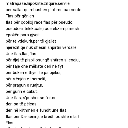
matrapazë,hipokritë,ziliqarë,servilë,
për sallat që mbushen plot me pa meritë.
Flas për qënien
flas për çdolloj race,flas për pseudo,
pseudo-intelektualë,racë ekzemplarësh
epokën para gjyqit
për të vdekurit,për të gjallët
njerëzit që nuk shesin shpirtin vërdallë.
Unë flas,flas,flas……
për djaj të pispillosur,që shtiren si engjuj,
për faje dhe mëkate deri në fyt
për bukën e thyer të pa pjekur,
për rrënjën e themelit,
për pragun e ruajtur,
për gurin e cakut.
Unë flas, s’pushoj së foluri
deri sa të pëlcas
deri në klithmën e fundit unë flas,
flas për Da-senin,që bredh poshtë e lart.
Flas…