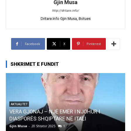
Gjin Musa
http://dritare.info/
Dritare.Info Gjin Musa, Botues
Facebook
X
Pinterest
SHKRIMET E FUNDIT
AKTUALITET
Pregaditi Gjin Musa-Rome- Shtator 2025
Gjin Musa
-
8 Shtator 2025
0