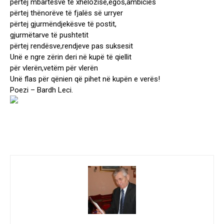
përtej mbartësve të xhelozisë,egos,ambicies
përtej thënorëve të fjalës së urryer
përtej gjurmëndjekësve të postit,
gjurmëtarve të pushtetit
përtej rendësve,rendjeve pas suksesit
Unë e ngre zërin deri në kupë të qiellit
për vlerën,vetëm për vlerën
Unë flas për qënien që pihet në kupën e verës!
Poezi – Bardh Leci.