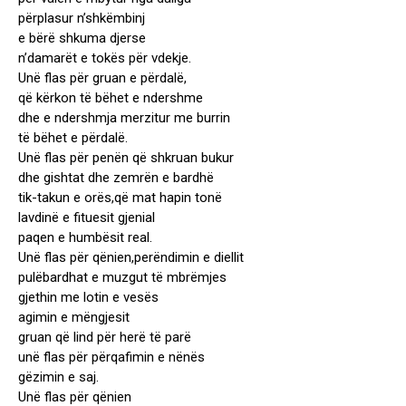
përplasur n’shkëmbinj
e bërë shkuma djerse
n’damarët e tokës për vdekje.
Unë flas për gruan e përdalë,
që kërkon të bëhet e ndershme
dhe e ndershmja merzitur me burrin
të bëhet e përdalë.
Unë flas për penën që shkruan bukur
dhe gishtat dhe zemrën e bardhë
tik-takun e orës,që mat hapin tonë
lavdinë e fituesit gjenial
paqen e humbësit real.
Unë flas për qënien,perëndimin e diellit
pulëbardhat e muzgut të mbrëmjes
gjethin me lotin e vesës
agimin e mëngjesit
gruan që lind për herë të parë
unë flas për përqafimin e nënës
gëzimin e saj.
Unë flas për qënien