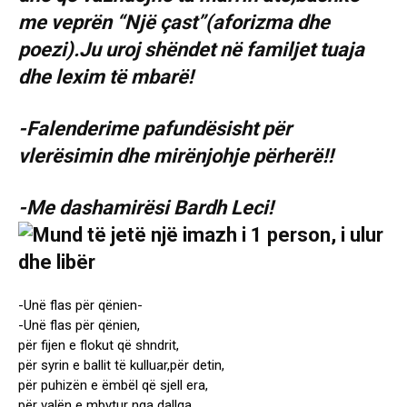
me veprën “Një çast”(aforizma dhe
poezi).Ju uroj shëndet në familjet tuaja
dhe lexim të mbarë!
-Falenderime pafundësisht për
vlerësimin dhe mirënjohje përherë!!
-Me dashamirësi Bardh Leci!
-Unë flas për qënien-
-Unë flas për qënien,
për fijen e flokut që shndrit,
për syrin e ballit të kulluar,për detin,
për puhizën e ëmbël që sjell era,
për valën e mbytur nga dallga