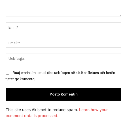
Koment:
Emr
Ema
Ue
Ruaj emrin tim, email dhe uebfaqen në këtë shfletues për herën
tjetër që komentoj.
This site uses Akismet to reduce spam.
Learn how your
comment data is processed.