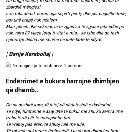
Në brigje valësh, të puth kur marroset shpirti im, derisa të
zbardhë mëngjesi.
Loti mbi qerpik buron nga shpirti per ty dhe per engjullin tonë,
por unë prapë nuk ndalem.
Marr penën dhe shkruaj, le të zgjas sa të zgjasë jeta edhe po
nuk vajta 87 vjeçe jetoj ti vitet e mia… se ishe dhe do jesh
njeriu, që desha më shumë në këtë botë të ndyrë.
| Barije Karabollaj |
Ëndërrimet e bukura harrojnë dhimbjen
që dhemb..
Oh sa dëshirë kam, të jetoj në përjetësinë e dashurisë.
Të ndjej lumturinë e asaj dite të bukur me shi, ku zemra ime
rrahu fortë për të mbrapshtin tim.
Të vrapoj pas erës, të shkoj lule me lule.
Të mbledh nektarin e ëmbëlsisë, t’ja dhuroj dhimbjes time.