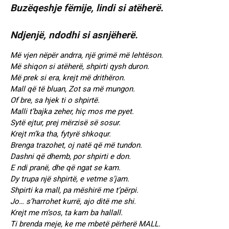
Buzëqeshje fëmije, lindi si atëherë.
Ndjenjë, ndodhi si asnjëherë.
Më vjen nëpër andrra, një grimë më lehtëson.
Më shiqon si atëherë, shpirti qysh duron.
Më prek si era, krejt më drithëron.
Mall që të bluan, Zot sa më mungon.
Of bre, sa hjek ti o shpirtë.
Malli t’bajka zeher, hiç mos me pyet.
Sytë ejtur, prej mërzisë së sosur.
Krejt m’ka tha, fytyrë shkoqur.
Brenga trazohet, oj natë që më tundon.
Dashni që dhemb, por shpirti e don.
E ndi pranë, dhe që ngat se kam.
Dy trupa një shpirtë, e vetme s’jam.
Shpirti ka mall, pa mëshirë me t’përpi.
Jo… s’harrohet kurrë, ajo ditë me shi.
Krejt me m’sos, ta kam ba hallall.
Ti brenda meje, ke me mbetë përherë MALL.