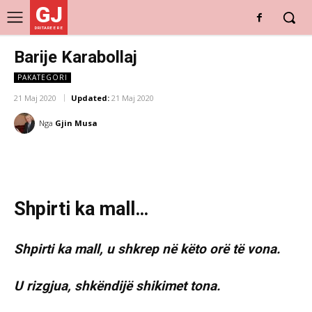
GJ
DRITARE E RE
Barije Karabollaj
PAKATEGORI
21 Maj 2020
Updated:
21 Maj 2020
Nga
Gjin Musa
Shpirti ka mall…
Shpirti ka mall, u shkrep në këto orë të vona.
U rizgjua, shkëndijë shikimet tona.