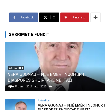
Facebook
X
Pinterest
SHKRIMET E FUNDIT
AKTUALITET
Pregaditi Gjin Musa-Rome- Shtator 2025
Gjin Musa
-
8 Shtator 2025
0
Aktualitet
VERA GJONAJ – NJË EMËR I NJOHUR I
DIASPORËS SHQIPTARE NË ITALI