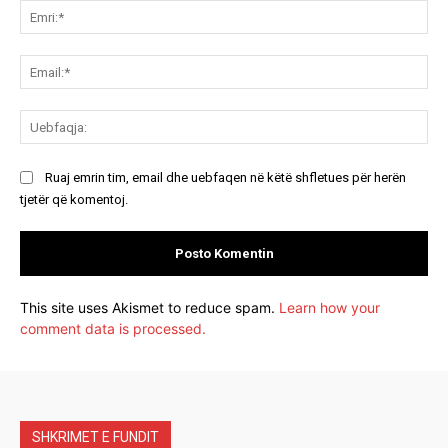
Emr
Ema
Ue
Ruaj emrin tim, email dhe uebfaqen në këtë shfletues për herën
tjetër që komentoj.
This site uses Akismet to reduce spam.
Learn how your
comment data is processed.
SHKRIMET E FUNDIT