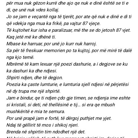
për mua nuk gëzon kurrë dhe ajo qe nuk e dinë është se ti e
di, qe unë nuk vdes kollaj.
Jo se jam e veçantë nga të tjerët, por ate që nuk e dinë e di ti
që vdekja nga mua ka frikë, pa vajtur 87 vjeçe.
Të kujtohet kur isha e paralizuar, më the se do jetosh 87 vjet.
Kaq jetë më ke dhënë ti.
Mbase ke harruar, por unë jo kurr nuk harroj.
Sa për të freskuar memorien po ta kujtoj, por më mirë të dalë
nga kjo temë.
Mbrëmë të kam lexuar një poezi dashurie, a i degjove se ku
ka dashuri ka dhe ndjesi.
Shpirti ndjen, dhe të degjon.
Poezia ka çaste lumturie, e lumturia sjell ndjesi në përjetësi
në dy trupa me një shpirtë.
Jam e bindur, qe ti ndjen çdo gje timen, se ndjenja ime eshte
si kristali, si deti, në thellësinë e tij… si era qe mbush
mushkëritë e mia te semura.
Por unë prapë jam e fortë, të dërgoj puthjet me yjet.
Ndaj të gëllirit të mos i shikoj njeri.
Brenda në shpirtin tim ndodhet një det.