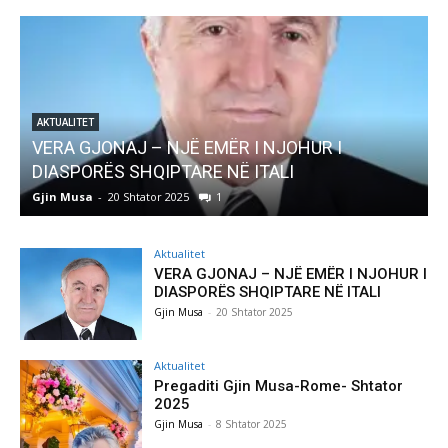
AKTUALITET
Pregaditi Gjin Musa-Rome- Shtator 2025
Gjin Musa
-
8 Shtator 2025
0
Aktualitet
VERA GJONAJ – NJË EMËR I NJOHUR I
DIASPORËS SHQIPTARE NË ITALI
Gjin Musa
-
20 Shtator 2025
Aktualitet
Pregaditi Gjin Musa-Rome- Shtator
2025
Gjin Musa
-
8 Shtator 2025