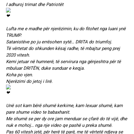
I adhuroj trimat dhe Patriotët
Lufta me e madhe për njerëzimin, ku do fitohet nga luani ynë
TRUMP.
Satanistëve po ju errësohen sytë… DRITA do triumfoj.
Të vërtetat do shkunden kësaj radhe, të mbajtur peng prej
2020 vitesh.
Kemi jetuar në humnerë, të servirura nga gënjeshtra për të
mbuluar DRITËN, duke sunduar e keqja.
Koha po vjen.
Njerëzimi do jetoj i lirë.
Unë sot kam bërë shumë kerkime, kam lexuar shumë, kam
pare shume video te babaxhanit.
Me shumë se per dy ore jam menduar se çfarë do të vijë, dhe
nuk e mohoj… nga nje video qe pashë u preka shumë.
Pas 60 vitesh jetë, për herë të parë, me të vërtetë ndjeva se