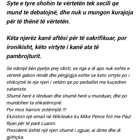
Syte e tyre shohin te vërtetën tek secili qe
mund te debatojnë, dhe nuk u mungon kurajoja
për të thënë të vërtetën.
Këta njerëz kanë aftësi për të sakrifikuar, por
ironikisht, këto virtyte i kanë ata të
pambrojturit.
Se ndonjë bën pyetje prej idioti, se nga e di apo nuk eshte e
vërtetë gabon rëndë dhe përgjigjja eshte se keto virtyte po i
shikojmë te nje njeri i vetëm qe po perballet me kuçedren
sataniste.
Shumë herë e lënduan dhe shumë herë u munduan, dhe po
mundohen ta shkatërrojnë.
Por mos harroni zotërinjtë !!!
Ekziston një email në Wikileaks ku Mike Pence foli me Paul
Ryan për të parë Luanin.
Presidenti është një njeri shumë i zgjuar, ai dinte dhe di
gjithçka.