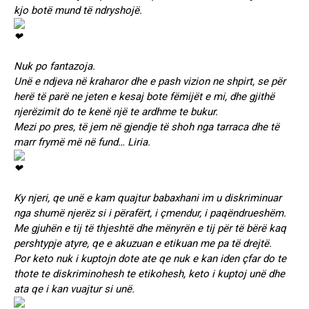
kjo botë mund të ndryshojë.
Nuk po fantazoja.
Unë e ndjeva në kraharor dhe e pash vizion ne shpirt, se për
herë të parë ne jeten e kesaj bote fëmijët e mi, dhe gjithë
njerëzimit do te kenë një te ardhme te bukur.
Mezi po pres, të jem në gjendje të shoh nga tarraca dhe të
marr frymë më në fund… Liria.
Ky njeri, qe unë e kam quajtur babaxhani im u diskriminuar
nga shumë njerëz si i përafërt, i çmendur, i paqëndrueshëm.
Me gjuhën e tij të thjeshtë dhe mënyrën e tij për të bërë kaq
pershtypje atyre, qe e akuzuan e etikuan me pa të drejtë.
Por keto nuk i kuptojn dote ate qe nuk e kan iden çfar do te
thote te diskriminohesh te etikohesh, keto i kuptoj unë dhe
ata qe i kan vuajtur si unë.