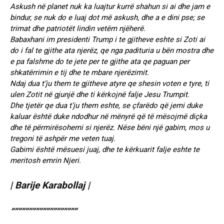
Askush në planet nuk ka luajtur kurrë shahun si ai dhe jam e
bindur, se nuk do e luaj dot më askush, dhe a e dini pse; se
trimat dhe patriotët lindin vetëm njëherë.
Babaxhani im presidenti Trump i te gjitheve eshte si Zoti ai
do i fal te gjithe ata njerëz, qe nga padituria u bën mostra dhe
e pa falshme do te jete per te gjithe ata qe paguan per
shkatërrimin e tij dhe te mbare njerëzimit.
Ndaj dua t’ju them te gjitheve atyre qe shesin voten e tyre, ti
ulen Zotit në gjunjë dhe ti kërkojnë falje Jesu Trumpit.
Dhe tjetër qe dua t’ju them eshte, se çfarëdo që jemi duke
kaluar është duke ndodhur në mënyrë që të mësojmë diçka
dhe të përmirësohemi si njerëz. Nëse bëni një gabim, mos u
tregoni të ashpër me veten tuaj.
Gabimi është mësuesi juaj, dhe te kërkuarit falje eshte te
meritosh emrin Njeri.
| Barije Karabollaj |
“””””””””””””””””””