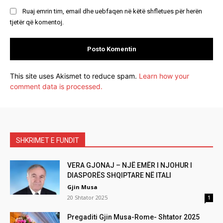
Ruaj emrin tim, email dhe uebfaqen në këtë shfletues për herën
tjetër që komentoj.
This site uses Akismet to reduce spam.
Learn how your
comment data is processed.
SHKRIMET E FUNDIT
VERA GJONAJ – NJË EMËR I NJOHUR I
DIASPORËS SHQIPTARE NË ITALI
Gjin Musa
20 Shtator 2025
1
Pregaditi Gjin Musa-Rome- Shtator 2025