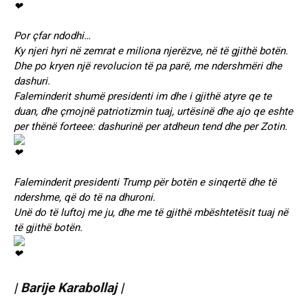
Por çfar ndodhi…
Ky njeri hyri në zemrat e miliona njerëzve, në të gjithë botën.
Dhe po kryen një revolucion të pa parë, me ndershmëri dhe
dashuri.
Faleminderit shumë presidenti im dhe i gjithë atyre qe te
duan, dhe çmojnë patriotizmin tuaj, urtësinë dhe ajo qe eshte
per thënë forteee: dashurinë per atdheun tend dhe per Zotin.
Faleminderit presidenti Trump për botën e sinqertë dhe të
ndershme, që do të na dhuroni.
Unë do të luftoj me ju, dhe me të gjithë mbështetësit tuaj në
të gjithë botën.
| Barije Karabollaj |