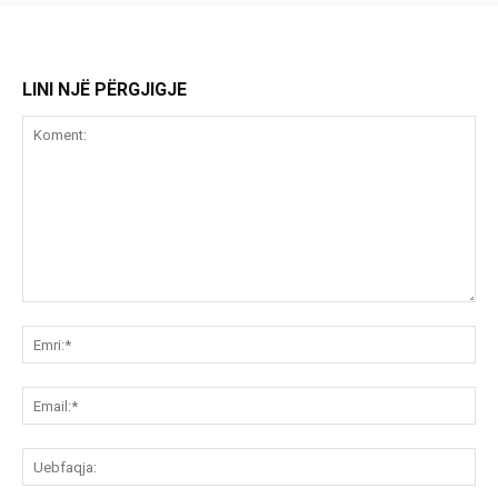
LINI NJË PËRGJIGJE
Koment:
Emr
Ema
Ue