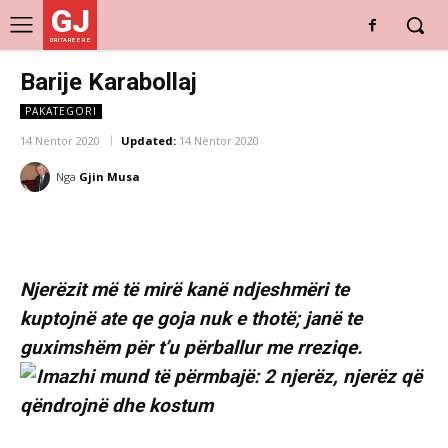
GJ
DRITARE E RE
Barije Karabollaj
PAKATEGORI
14 Nëntor 2020
Updated:
14 Nëntor 2020
Nga
Gjin Musa
Njerëzit më të mirë kanë ndjeshmëri te
kuptojnë ate qe goja nuk e thotë; janë te
guximshëm për t’u përballur me rreziqe.