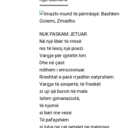
“”””””””””””””””””””
NUK PASKAM JETUAR.
Në një libër të rinisë
nis të lexoj një poezi.
Vargje për qytetin tim.
Dhe në çast
ndihem i emocionuar.
Rreshtat e parë rrjedhin natyrshëm.
Vargje të sinqertë, të freskët
si uji që buron në male.
Ishim gimanazistë,
të njomë
si bari me vesë.
Të pafajshëm
si lulja që çel petalet në mëngjes.