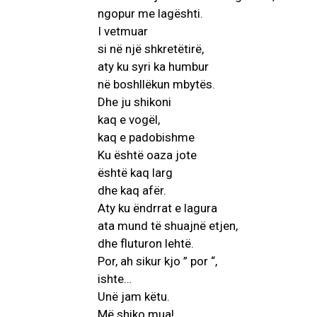
ngopur me lagështi.
I vetmuar
si në një shkretëtirë,
aty ku syri ka humbur
në boshllëkun mbytës.
Dhe ju shikoni
kaq e vogël,
kaq e padobishme
Ku është oaza jote
është kaq larg
dhe kaq afër.
Aty ku ëndrrat e lagura
ata mund të shuajnë etjen,
dhe fluturon lehtë.
Por, ah sikur kjo ” por “,
ishte…
Unë jam këtu.
Më shiko mua!