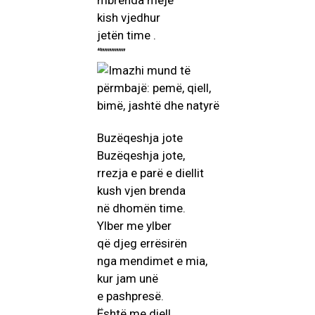
mbrenda meje
kish vjedhur
jetën time .
“”””””””
Buzëqeshja jote
Buzëqeshja jote,
rrezja e parë e diellit
kush vjen brenda
në dhomën time.
Ylber me ylber
që djeg errësirën
nga mendimet e mia,
kur jam unë
e pashpresë.
Është me diell