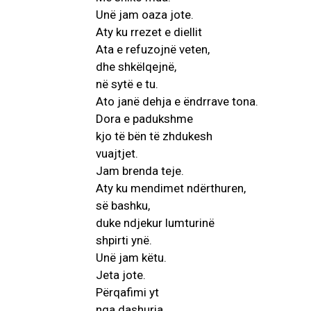
Unë jam oaza jote.
Aty ku rrezet e diellit
Ata e refuzojnë veten,
dhe shkëlqejnë,
në sytë e tu.
Ato janë dehja e ëndrrave tona.
Dora e padukshme
kjo të bën të zhdukesh
vuajtjet.
Jam brenda teje.
Aty ku mendimet ndërthuren,
së bashku,
duke ndjekur lumturinë
shpirti ynë.
Unë jam këtu.
Jeta jote.
Përqafimi yt
nga dashuria.