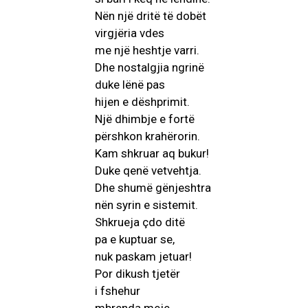
Nën një dritë të dobët
virgjëria vdes
me një heshtje varri.
Dhe nostalgjia ngrinë
duke lënë pas
hijen e dëshprimit.
Një dhimbje e fortë
përshkon krahërorin.
Kam shkruar aq bukur!
Duke qenë vetvehtja.
Dhe shumë gënjeshtra
nën syrin e sistemit.
Shkrueja çdo ditë
pa e kuptuar se,
nuk paskam jetuar!
Por dikush tjetër
i fshehur