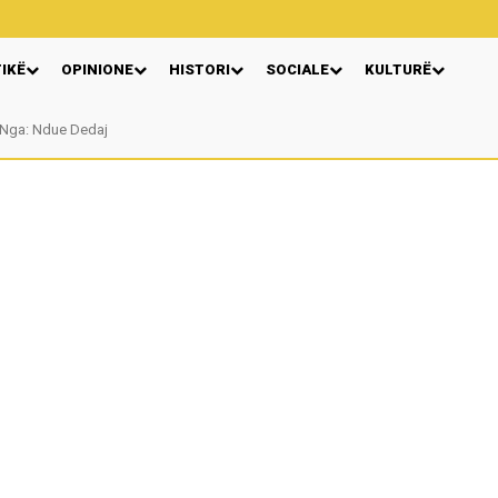
TIKË
OPINIONE
HISTORI
SOCIALE
KULTURË
Nga: Ndue Dedaj