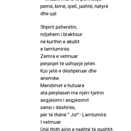
Shpirti psherëtin,
ndjehem i braktisur
në kurthin e akullit
e lamtumirës.
Zemra e vetmuar
përpiqet të ushqejë jetën.
Kjo jetë e dëshpëruar dhe
anemike.
Mendimet e hutuara
ata përplasen me njëri-tjetrin
asgjësimi i asgjësimit
sensi i dëshirës,
për të thënë ” Jo!”- Lamtumirë.
I vetmuar
Unë thith ajrin e nxehtë të gushtit,