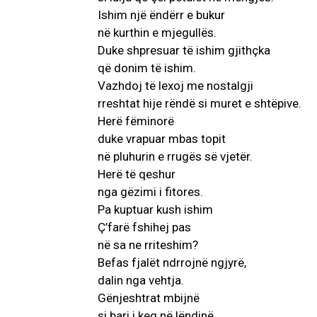
Ishim një ëndërr e bukur
në kurthin e mjegullës.
Duke shpresuar të ishim gjithçka
që donim të ishim.
Vazhdoj të lexoj me nostalgji
rreshtat hije rëndë si muret e shtëpive.
Herë fëminorë
duke vrapuar mbas topit
në pluhurin e rrugës së vjetër.
Herë të qeshur
nga gëzimi i fitores.
Pa kuptuar kush ishim
Ç’farë fshihej pas
në sa ne rriteshim?
Befas fjalët ndrrojnë ngjyrë,
dalin nga vehtja.
Gënjeshtrat mbijnë
si bari i keq në lëndinë.