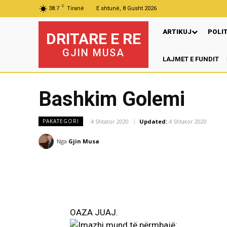
C
38.7
Tiranë
E shtunë, 8 Gusht 2026
ARTIKUJ
POLI
DRITARE E RE
GJIN MUSA
LAJMET E FUNDIT
Bashkim Golemi
4 Shtator 2020
Updated:
4 Shtator 2020
PAKATEGORI
Nga
Gjin Musa
OAZA JUAJ.