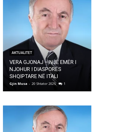
AKTUALITET
AKTUALITET
VERA GJONAJ – NJË EMËR I
NJOHUR I DIASPORËS
Pregaditi Gji
SHQIPTARE NË ITALI
Shtator 2025
Gjin Musa
-
20 Shtator 2025
1
Gjin Musa
-
8 Shtat