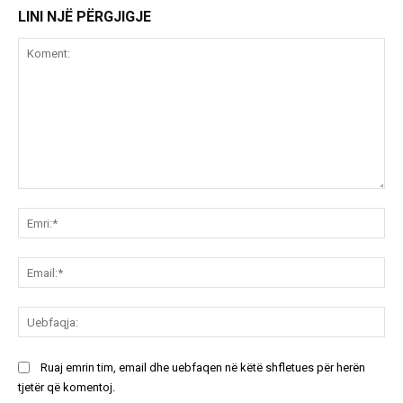
LINI NJË PËRGJIGJE
Koment:
Emr
Ema
Ue
Ruaj emrin tim, email dhe uebfaqen në këtë shfletues për herën
tjetër që komentoj.