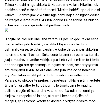
Teksa ktheshim nga shkolla 8-vjecare me vëllain, Nikollin, nuk
paskësh qenë e thanë të të themi “Mirdita babë!”, apo si je e si
kalove,…! Zemra juaj, e c’filitur nga sëmundjet, qe ngadalësuar
në rrahjet e lamtumirës. As nuk donim t’a besonim, as nuk po
iu besonim syve, që kishin shpërthyer në lot…
U ngjite në qiell kur Unë isha vetëm 11 për 12 vjeç, teksa edhe
më i madhi djalë, Pashku, sa ishte kthyer nga shërbimi
ushtarak, kurse, të dytin, Lleshin, e kishe dërguar për shkollim
në gjimnaz, në Rrëshen. Duke qenë largimi yt, i pari nga familja
juaj e madhe, jo vetëm vdekja e parë në sytë e mij ende fëmije,
por dhe nga ato që dhimbja të ngulet në asht, në përfytyrimin
tim fëmijënor u duk se ora dhe vetë jeta ime do të ndalonin
aty. Por, fatmirësisht jo! Ti do të na ndihmoje edhe nga
Parajsa, ku shkove të prehesh përjetësisht! Na le jetim, vërtetë
të varfër, si gjithë të tjerët, por na le trashëgimi të madhe:
ballin e rrugën të hapur dhe vetëm miq. Na ndihmoi emri yt
dinjitoz e respekti që la pas, si burrë i besës e fjalës së
mbajtur, që i faleshe vetëm të drejtës e virtytit; dëshira mos