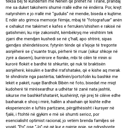
teksa bëj të kundërtën me Nënën që prehet në Tiranë, prandaj
me sa duket takohemi shumë rrallë edhe në ëndërra. Por, krejt
natyrshëm e jo rrallë më “gudulis” në mendie, biseda e kujtime.
E ndër ato grimca memorje fëmije, mbaj të “fotografuar” anën
e oxhakut me takëmet e kafes e ferruken/shishen e rakisë në
gatishmëri, ku rrije zakonisht, këmbëkryq me vështrim tek
zjarri dhe mendjen kushedi se në ç’hall, apo shtrirë, sipas
gjendjes shëndetësore; fytyrën tënde që s’lejoje të tregonte
asnjëherë se ç’vuante trupi, përherë të rruar (sikur shkoje në
zyrë a dasem), burrërore e fisnike, mbi të cilën të rrinin si
kurorë flokët e bardhë të shkurtër, që nuk të braktisën
asnjëherë; kësulën e bardhë rrafshatake, që e kishe aq merak
të shndriste nga pastërtia; takfinën/portofolin ku bashkë me
lekët e pakët, ruaje Bardhok Bibën në foto; bisedat me miqt
kudoherë të mirëseardhur a udhëtar të zanë nata jashtë,
sikurse me bashkëfshatarët, kushërinjt, një prej të cilëve edhe
baxhanak e shoq i mirë, hallën a xhaxhain që kishte edhe
eksperiencën e luftës partizane, përgjithësisht i kursyer në
fjalë, i ftohtë në gjykim e më së shumti serioz, por
esencialisht optimist racional, jo vetëm brenda familjes së
vogël; “Po” ose “Jo”-në që kur e nxirrje goje, se ndryshonte