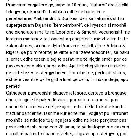
Pranverën engjëllore që, sapo la 10 muaj, ”fluturoi” drejt qiellit
tek gjyshi, sikurse t’u bashkua edhe në banesën e
përjetëshme; Aleksandrit & Donikës, deri sa fatmirësisht iu
supergëzuam Dajanës “këmbëmbarë”, që kryeson si moshë
dhe gjeneratën më të re; Leonorës & Simonit, veçanërisht me
largimin misterioz të Losianit aq ëngjëllor e me zhvillim tej të
zakonshmes, si dhe e dyta Pranverë ëngjëll, ajo e Adelina &
Rigers, që po mirëpritej të vinte e na ”zevendësonte”, së paku
si emër, edhe tezen e saj të pafat, me të njejtin emër, por që
paskësh qenë shkruar që edhe Ajo të bëhej ylli më i ri qiellor,
në gji të tezes e stërgjyshërve. Por dihet se, përtej dëshirës,
është e vështirë që të gjitha lulet që celin, t’i mbaje dega, apo
pemët!
Gjithësesi, pavarësisht plagëve jetësore, derteve a brengave
dhe çdo gjëje të pakëndëshme, por sidomos më së pari
shëndetit e mirësive që gëzojmë, edhe në këto kohë kaq të
trazuar pandemie, tashmë kur edhe më i vogli yt po i afrohet
moshës së ndarjes tuaj nga jeta, edhe në këtë përvjetor pas
pesë dekadash, si në cdo 28 janar, të përkujtojmë me dashuri
e mall të pafund, si babë e vjehër, si gjysh apo stërgjysh, por