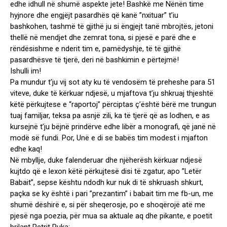
edhe idhull në shumë aspekte jete! Bashkë me Nënën time
hyjnore dhe engjëjt pasardhës që kanë ”nxituar” t’iu
bashkohen, tashmë të gjithë ju si ëngjejt tanë mbrojtës, jetoni
thellë në mendjet dhe zemrat tona, si pjesë e parë dhe e
rëndësishme e nderit tim e, pamëdyshje, të të gjithë
pasardhësve të tjerë, deri në bashkimin e përtejmë!
Ishulli im!
Pa mundur t’ju vij sot aty ku të vendosëm të preheshe para 51
viteve, duke të kërkuar ndjesë, u mjaftova t’ju shkruaj thjeshtë
këtë përkujtese e “raportoj” përciptas ç’është bërë me trungun
tuaj familjar, teksa pa asnjë zili, ka të tjerë që as lodhen, e as
kursejnë t’ju bëjnë prindërve edhe libër a monografi, që janë në
modë së fundi. Por, Unë e di se babës tim modest i mjafton
edhe kaq!
Në mbyllje, duke falenderuar dhe njëherësh kërkuar ndjesë
kujtdo që e lexon këtë përkujtesë disi të zgatur, apo ”Letër
Babait”, sepse kështu ndodh kur nuk di të shkruash shkurt,
paçka se ky është i pari ”prezantim” i babait tim me fb-un, me
shumë dëshirë e, si për sheqerosje, po e shoqërojë atë me
pjesë nga poezia, për mua sa aktuale aq dhe pikante, e poetit