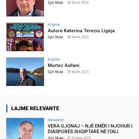
Gjin Musa
-
28 Korrik 2025
Krijime
Autore Katerina Tereziu Ligeja
Gjin Musa
-
28 Korrik 2025
Krijime
Murtez Asllani
Gjin Musa
-
28 Korrik 2025
LAJME RELEVANTE
Aktualitet
VERA GJONAJ – NJË EMËR I NJOHUR I
DIASPORËS SHQIPTARE NË ITALI
Gjin Musa
-
20 Shtator 2025