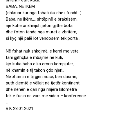
brilant Petrit Ruka:
BABA, NE IKËM
(shkruar kur nga fshati iku dhe i fundit…)
Baba, ne ikëm,… shtëpinë e braktisëm,
një kohë arixhinjsh jeton gjithë bota
dhe foton tënde nga muret e zbritëm,
si kyç një palë lot vendosëm tek porta…
…
Në fshat nuk shkojmë, e kemi me vete,
tani gjithçka e mbajmë në kuti,
kjo kutia baba e ka emrin kompjuter,
në xhamin e tij takon çdo njeri..
Në xhamin e tij gjen nuse, bën dasmë,
puth djemtë e vëllait në tjetër kontinent
dhe nënën e qan nga mijëra kilometra
tek e fusin në varr, me video – konferencë.
…
B.K 28.01.2021