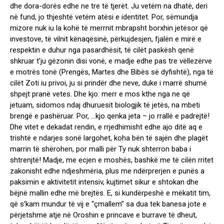
dhe dora-dorës edhe ne tre të tjerët. Ju vetëm na dhatë, deri
në fund, jo thjeshtë vetëm atësi e identitet. Por, sëmundja
mizore nuk iu la kohë të merrnit mbrapsht borxhin jetësor që
investove, të vilnit kënaqësinë, përkujdesjen, fjalën e mirë e
respektin e duhur nga pasardhësit, të cilët paskësh qenë
shkruar t’ju gëzonin disi vonë, e madje edhe pas tre vëllezërve
e motrës tonë (Prengës, Martes dhe Bibës së dyfishtë), nga të
cilët Zoti iu privoi, ju si prindër dhe neve, duke i marrë shumë
shpejt pranë vetes. Dhe kjo: merr e mos kthe nga ne që
jetuam, sidomos ndaj dhuruesit biologjik të jetës, na mbeti
brengë e pashëruar. Por, …kjo qenka jeta – jo rrallë e padrejtë!
Dhe vitet e dekadat rendin, e rrjedhimisht edhe ajo ditë aq e
trishtë e ndarjes sonë largohet, koha bën të sajën dhe plagët
marrin të shërohen, por malli për Ty nuk shterron baba i
shtrenjtë! Madje, me ecjen e moshës, bashkë me të cilën rritet
zakonisht edhe ndjeshmëria, plus me ndërprerjen e punës a
paksimin e aktivitetit intensiv, kujtimet sikur e shtokan dhe
bëjnë mallin edhe më brejtës. E, si kundërpeshë e mëkatit tim,
që s’kam mundur të vij e “çmallem” sa dua tek banesa jote e
përjetshme atje në Oroshin e princave e burrave të dheut,