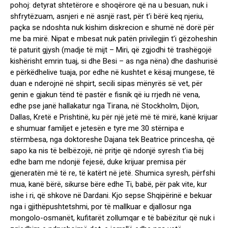
pohoj: detyrat shtetërore e shoqërore që na u besuan, nuk i
shfrytëzuam, asnjeri e në asnjë rast, për t’i bërë keq njeriu,
paçka se ndoshta nuk kishim diskrecion e shumë në dorë për
me ba mirë. Nipat e mbesat nuk patën privilegjin t’i gëzoheshin
të paturit gjysh (madje të mijt – Miri, që zgjodhi të trashëgojë
kishërisht emrin tuaj, si dhe Besi – as nga nëna) dhe dashurisë
e përkëdhelive tuaja, por edhe në kushtet e kësaj mungese, të
duan e nderojnë në shpirt, secili sipas mënyrës së vet, për
genin e gjakun tënd të pastër e fisnik që iu rrjedh në vena,
edhe pse janë hallakatur nga Tirana, në Stockholm, Dijon,
Dallas, Kretë e Prishtinë, ku për një jetë më të mirë, kanë krijuar
e shumuar familjet e jetesën e tyre me 30 stërnipa e
stërmbesa, nga doktoreshe Dajana tek Beatrice princesha, që
sapo ka nis të belbëzojë, në pritje që ndonjë syresh t’ia bëj
edhe bam me ndonjë fejesë, duke krijuar premisa për
gjeneratën më të re, të katërt në jetë. Shumica syresh, përfshi
mua, kanë bërë, sikurse bëre edhe Ti, babë, për pak vite, kur
ishe i ri, që shkove në Dardani. Kjo sepse Shqipërinë e bekuar
nga i gjithëpushtetshmi, por të mallkuar e djallosur nga
mongolo-osmanët, kufitarët zollumqar e të babëzitur që nuk i