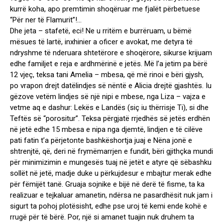
kurrë koha, apo premtimin shoqëruar me fjalët përbetuese
“Për ner të Flamurit”!…
Dhe jeta – stafetë, eci! Ne u rritëm e burrëruam, u bëmë
mësues të lartë, inxhinier a oficer e avokat, me detyra të
ndryshme të nderuara shtetërore e shoqërore, sikurse krijuam
edhe familjet e reja e ardhmërinë e jetës. Më l’a jetim pa bërë
12 vjeç, teksa tani Amelia – mbesa, që më rinoi e bëri gjysh,
po vrapon drejt datëlindjes së nëntë e Alicia drejtë gjashtës. Iu
gëzove vetëm lindjes së një nipi e mbese, nga Liza – vajza e
vetme aq e dashur: Lekës e Landës (siç iu thërrisje Ti), si dhe
Teftës së “porositur”. Teksa përgjatë rrjedhës së jetës erdhën
në jetë edhe 15 mbesa e nipa nga djemtë, lindjen e të cilëve
pati fatin t’a përjetonte bashkëshortja juaj e Nëna jonë e
shtrenjtë, që, deri në frymëmarrjen e fundit, bëri gjithçka mundi
për minimizimin e mungesës tuaj në jetët e atyre që sëbashku
sollët në jetë, madje duke u përkujdesur e mbajtur merak edhe
për fëmijët tanë. Gruaja sojnike e bijë në derë të fisme, ta ka
realizuar e tejkaluar amanetin, ndërsa ne pasardhësit nuk jam i
sigurt ta pohoj plotësisht, edhe pse uroj të kemi ende kohë e
rrugë për të bërë. Por, një si amanet tuajin nuk druhem ta