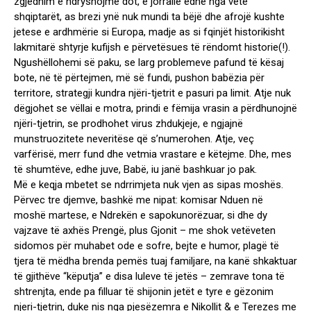
zgjedhim e ndryshojmë dot, e jorrallë edhe nga vetë
shqiptarët, as brezi ynë nuk mundi ta bëjë dhe afrojë kushte
jetese e ardhmërie si Europa, madje as si fqinjët historikisht
lakmitarë shtyrje kufijsh e përvetësues të rëndomt historie(!).
Ngushëllohemi së paku, se larg problemeve pafund të kësaj
bote, në të përtejmen, më së fundi, pushon babëzia për
territore, strategji kundra njëri-tjetrit e pasuri pa limit. Atje nuk
dëgjohet se vëllai e motra, prindi e fëmija vrasin a përdhunojnë
njëri-tjetrin, se prodhohet virus zhdukjeje, e ngjajnë
munstruozitete neveritëse që s’numerohen. Atje, veç
varfërisë, merr fund dhe vetmia vrastare e këtejme. Dhe, mes
të shumtëve, edhe juve, Babë, iu janë bashkuar jo pak.
Më e keqja mbetet se ndrrimjeta nuk vjen as sipas moshës.
Përvec tre djemve, bashkë me nipat: komisar Nduen në
moshë martese, e Ndrekën e sapokunorëzuar, si dhe dy
vajzave të axhës Prengë, plus Gjonit – me shok vetëveten
sidomos për muhabet ode e sofre, bejte e humor, plagë të
tjera të mëdha brenda pemës tuaj familjare, na kanë shkaktuar
të gjithëve “këputja” e disa luleve të jetës – zemrave tona të
shtrenjta, ende pa filluar të shijonin jetët e tyre e gëzonim
njeri-tjetrin, duke nis nga pjesëzemra e Nikollit & e Terezes me