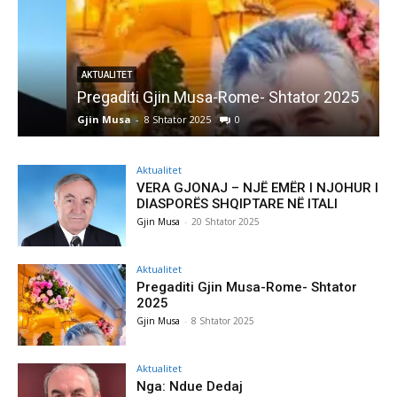
AKTUALITET
Pregaditi Gjin Musa-Rome- Shtator 2025
Gjin Musa
-
8 Shtator 2025
0
G
Aktualitet
VERA GJONAJ – NJË EMËR I NJOHUR I
DIASPORËS SHQIPTARE NË ITALI
Gjin Musa
-
20 Shtator 2025
Aktualitet
Pregaditi Gjin Musa-Rome- Shtator
2025
Gjin Musa
-
8 Shtator 2025
Aktualitet
Nga: Ndue Dedaj