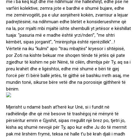
me i ba keq kujt dhe me ndihmuar më hallexhinjt, edhe pse në
varfëri kolektive; zemra jote e bardhë e shumë bujare, edhe
me zemërvogëlit, pa e ulur asnjëherë kokën, zvarrisur a lejuar
padrejtësinë; na ndihmuan edhe bletët e konsiderueshme që
na la, por mjalti mbi mjaltë ishte shembulli yt jetësor e këshillat
tuaja: “pasuria më e madhe është yrzi/nderi”, “me shtri
këmbët, sipas jorganit”, “mirënjohja është njerëzillëk”…!
Vërtetë na iku “kulmi” apo “trau mbajtës” kryesor i shtëpisë,
por Zoti na kishte bekuar me shoqen tënde të jetës që pate
zgjedhur të kishim ne për Nënë, të cilën, dhimbja për Ty, aq sa i
preu krahët dhe e ligështoi, edhe më shumë e bëri të gjej
forcë për t’i bërë ballë jetës, të gjithë së bashku rreth asaj, me
mundin tonë, sikurse bëre vetë dhe na porosisje gjithherë të
bënim.
Mjerisht u ndamë bash at’herë kur Unë, si i fundit në
radhëlindje dhe që më besove të trashëgoj në mënyrë të
përsëritur emrin e Gjyshit, sipas rregullit një brez po, tjetri jo,
kisha aq shumë nevojë për Ty, apo kur edhe Ju do të merrnit
pak më lirshëm frymë, teksa në halle t’u bë krah djali i madh