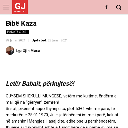
GJ
DRITARE E RE
Bibë Kaza
PAKATEGORI
28 Janar 2021
Updated:
28 Janar 2021
Nga
Gjin Musa
Letër Babait, përkujtesë!
GJYSËM SHEKULLI MUNGESË, vetëm me kujtime, ëndërra e
mall që na “gërryen” zemrën!
Si sot, pikërisht sapo thyhej dita, plot 50+1 vite më parë, të
mërkurën e 28.01.1970, Ju – jetëdhënësi im më i parë, kaluat
në amshim! Mëngjesi i asaj dite, edhe pse u përshëndetëm,
thuajse si zakonisht, ishte e fundit herë që u pamë sy më sy.