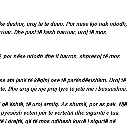
uke dashur, uroj të të duan. Por nëse kjo nuk ndodh,
rruar. Dhe pasi të kesh harruar, uroj të mos
ë, por nëse ndodh dhe ti harron, shpresoj të mos
e ata janë të këqinj ose të parëndësishëm. Uroj të
. Dhe uroj që një prej tyre të jetë më i besueshmi.
 që është, të uroj armiq. As shumë, por as pak. Një
pyesësh veten për të vërtetat dhe siguritë e tua.
të i drejtë, që të mos ndihesh kurrë i sigurtë në