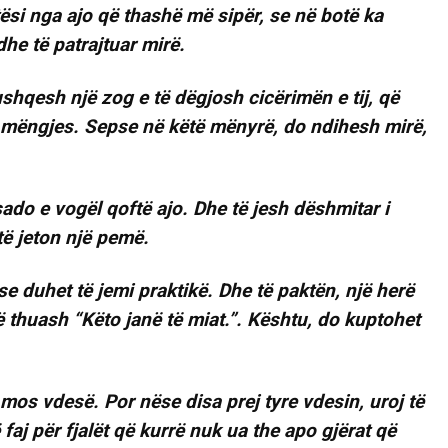
si nga ajo që thashë më sipër, se në botë ka
dhe të patrajtuar mirë.
ushqesh një zog e të dëgjosh cicërimën e tij, që
mëngjes. Sepse në këtë mënyrë, do ndihesh mirë,
 sado e vogël qoftë ajo. Dhe të jesh dëshmitar i
etë jeton një pemë.
se duhet të jemi praktikë. Dhe të paktën, një herë
të thuash “Këto janë të miat.”. Kështu, do kuptohet
 mos vdesë. Por nëse disa prej tyre vdesin, uroj të
aj për fjalët që kurrë nuk ua the apo gjërat që