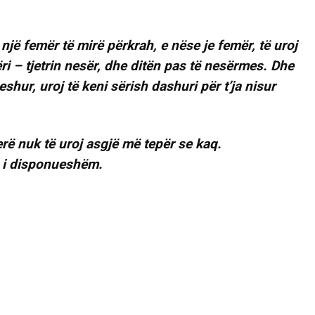
një femër të mirë përkrah, e nëse je femër, të uroj
ri – tjetrin nesër, dhe ditën pas të nesërmes. Dhe
eshur, uroj të keni sërish dashuri për t’ja nisur
erë nuk të uroj asgjë më tepër se kaq.