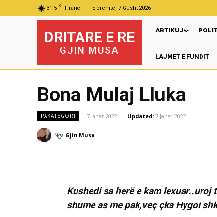
C
31.5
Tiranë
E premte, 7 Gusht 2026
ARTIKUJ
POLI
DRITARE E RE
GJIN MUSA
LAJMET E FUNDIT
Pr
Bona Mulaj Lluka
7 Janar 2022
Updated:
7 Janar 2022
PAKATEGORI
Nga
Gjin Musa
Kushedi sa herë e kam lexuar..uroj t
shumë as me pak,veç çka Hygoi shkr