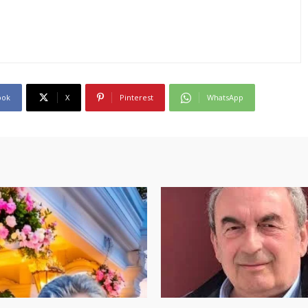
ook
X
Pinterest
WhatsApp