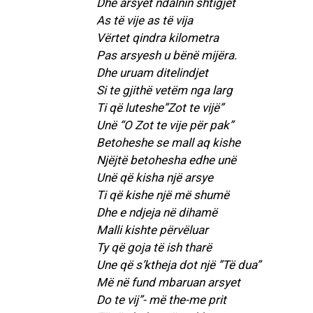
Dhe arsyet ndalnin shtigjet
As të vije as të vija
Vërtet qindra kilometra
Pas arsyesh u bënë mijëra.
Dhe uruam ditelindjet
Si te gjithë vetëm nga larg
Ti që luteshe”Zot te vijë”
Unë “O Zot te vije për pak”
Betoheshe se mall aq kishe
Njëjtë betohesha edhe unë
Unë që kisha një arsye
Ti që kishe një më shumë
Dhe e ndjeja në dihamë
Malli kishte përvëluar
Ty që goja të ish tharë
Une që s’ktheja dot një ”Të dua”
Më në fund mbaruan arsyet
Do te vij”- më the-me prit