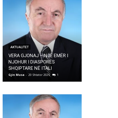
AKTUALITET
AKTUALITET
VERA GJONAJ – NJË EMËR I
NJOHUR I DIASPORËS
Pregaditi Gji
SHQIPTARE NË ITALI
Shtator 2025
Gjin Musa
-
20 Shtator 2025
1
Gjin Musa
-
8 Shtat