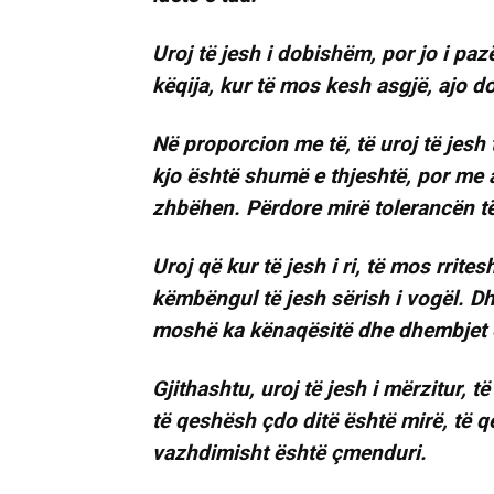
Uroj të jesh i dobishëm, por jo i 
këqija, kur të mos kesh asgjë, ajo 
Në proporcion me të, të uroj të jesh
kjo është shumë e thjeshtë, por me 
zhbëhen. Përdore mirë tolerancën të
Uroj që kur të jesh i ri, të mos rrite
këmbëngul të jesh sërish i vogël. D
moshë ka kënaqësitë dhe dhembjet e 
Gjithashtu, uroj të jesh i mërzitur, 
të qeshësh çdo ditë është mirë, të
vazhdimisht është çmenduri.