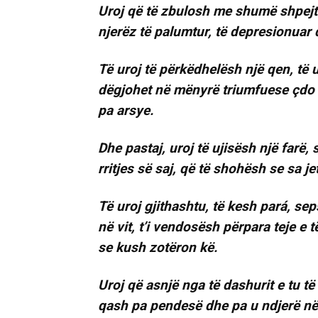
Uroj që të zbulosh me shumë shpejtë
njerëz të palumtur, të depresionuar 
Të uroj të përkëdhelësh një qen, të 
dëgjohet në mënyrë triumfuese çdo 
pa arsye.
Dhe pastaj, uroj të ujisësh një farë,
rritjes së saj, që të shohësh se sa j
Të uroj gjithashtu, të kesh pará, sep
në vit, t’i vendosësh përpara teje e 
se kush zotëron kë.
Uroj që asnjë nga të dashurit e tu të
qash pa pendesë dhe pa u ndjerë në f