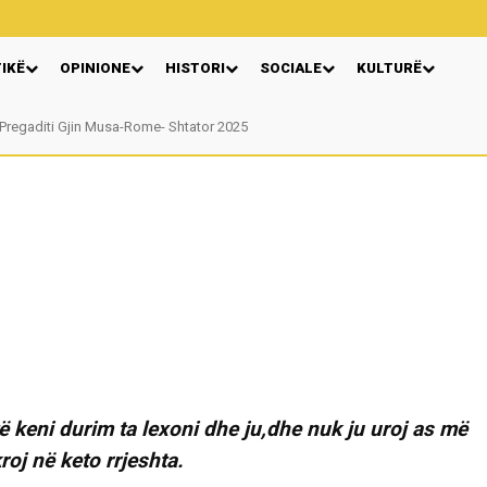
TIKË
OPINIONE
HISTORI
SOCIALE
KULTURË
egaditi Gjin Musa-Rome- Shtator 2025
Nga: Ndue Dedaj
ë keni durim ta lexoni dhe ju,dhe nuk ju uroj as më
oj në keto rrjeshta.