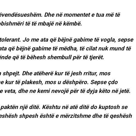
pazëvendësueshëm. Dhe në momentet e tua më të
dobishmëri të të mbajë në këmbë.
 tolerant. Jo me ata që bëjnë gabime të vogla, sepse
ata që bëjnë gabime të mëdha, të cilat nuk mund të
nde që të bëhesh shembull për të tjerët.
sh shpejt. Dhe atëherë kur të jesh rritur, mos
he kur të plakesh, mos u dëshpëro. Sepse çdo
veta, dhe ne kemi nevojë për të dyja këto në jetë.
të paktën një ditë. Kështu në atë ditë do kuptosh se
 qeshësh shpesh është e mërzitshme dhe të qeshësh