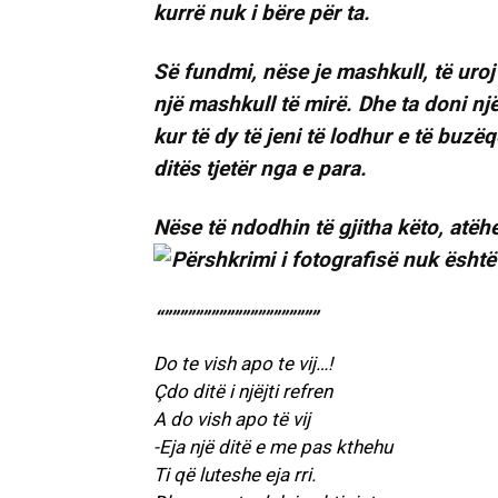
kurrë nuk i bëre për ta.
Së fundmi, nëse je mashkull, të uroj 
një mashkull të mirë. Dhe ta doni një
kur të dy të jeni të lodhur e të buzëq
ditës tjetër nga e para.
Nëse të ndodhin të gjitha këto, atëh
“””””””””””””””””””””
Do te vish apo te vij…!
Çdo ditë i njëjti refren
A do vish apo të vij
-Eja një ditë e me pas kthehu
Ti që luteshe eja rri.