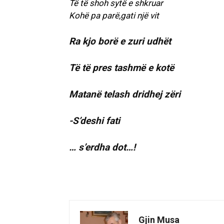
Të të shoh sytë e shkruar
Kohë pa parë,gati një vit
Ra kjo borë e zuri udhët
Të të pres tashmë e kotë
Matanë telash dridhej zëri
-S’deshi fati
… s’erdha dot…!
Gjin Musa