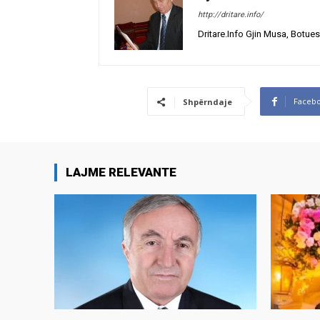
http://dritare.info/
Dritare.Info Gjin Musa, Botues
Faceb
Shpërndaje
LAJME RELEVANTE