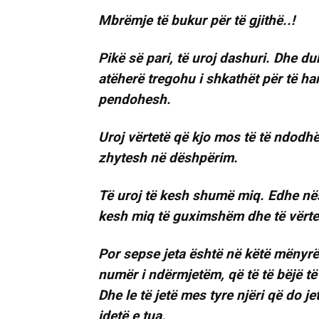
Mbrëmje të bukur për të gjithë..!
Pikë së pari, të uroj dashuri. Dhe d
atëherë tregohu i shkathët për të ha
pendohesh.
Uroj vërtetë që kjo mos të të ndodh
zhytesh në dëshpërim.
Të uroj të kesh shumë miq. Edhe nës
kesh miq të guximshëm dhe të vërtetë
Por sepse jeta është në këtë mënyrë
numër i ndërmjetëm, që të të bëjë të 
Dhe le të jetë mes tyre njëri që do je
idetë e tua.