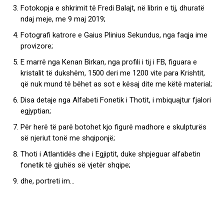
Fotokopja e shkrimit të Fredi Balajt, në librin e tij, dhuratë
ndaj meje, me 9 maj 2019;
Fotografi katrore e Gaius Plinius Sekundus, nga faqja ime
provizore;
E marrë nga Kenan Birkan, nga profili i tij i FB, figuara e
kristalit të dukshëm, 1500 deri me 1200 vite para Krishtit,
që nuk mund të bëhet as sot e kësaj dite me këtë material;
Disa detaje nga Alfabeti Fonetik i Thotit, i mbiquajtur fjalori
egjyptian;
Për herë të parë botohet kjo figurë madhore e skulpturës
së njeriut tonë me shqiponjë;
Thoti i Atlantidës dhe i Egjiptit, duke shpjeguar alfabetin
fonetik të gjuhës së vjetër shqipe;
dhe, portreti im…