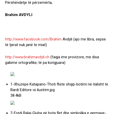
Përshëndetje të përzemërta,
Brahim AVDYLI
http://www.facebook.com/Brahim
Avdyli (ajo me libra, sepse
të tjerat nuk janë te miat)
http://www.brahimavdyli.ch
(faqja ime provizore, me disa
gabime ortografike, të pa korigjuara)
1-Xhuzepe Katapano-Thoti fliste shqip-botimi në italisht te
Bardi Editore-si ilustrim
.jpg
38.4kB
2-Fredi Balaj-Gjuha që bota flet dhe simbolika e germave-