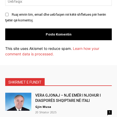
Ruaj emrin tim, email dhe uebfaqen në këtë shfletues për herën
tjetër që komentoj.
This site uses Akismet to reduce spam.
Learn how your
comment data is processed.
SHKRIMET E FUNDIT
VERA GJONAJ – NJË EMËR I NJOHUR I
DIASPORËS SHQIPTARE NË ITALI
Gjin Musa
20 Shtator 2025
1