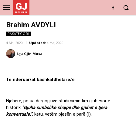
GJ
DRITARE E RE
Brahim AVDYLI
PAKATEGORI
4 Maj 2020
Updated:
4 Maj 2020
Nga
Gjin Musa
Të nderuar/at bashkatdhetarë/e
Njëherë, po ua dërgoj juve studimimin tim gjuhësor e
historik
“Gjuha simbolike shqipe dhe gjuhët e tjera
konvertuale.”
, këtu, vetëm pjesën e parë (I).