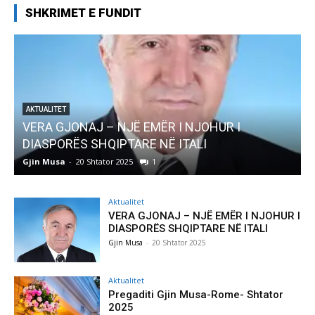
SHKRIMET E FUNDIT
AKTUALITET
Pregaditi Gjin Musa-Rome- Shtator 2025
Gjin Musa
-
8 Shtator 2025
0
Aktualitet
VERA GJONAJ – NJË EMËR I NJOHUR I
DIASPORËS SHQIPTARE NË ITALI
Gjin Musa
-
20 Shtator 2025
Aktualitet
Pregaditi Gjin Musa-Rome- Shtator
2025