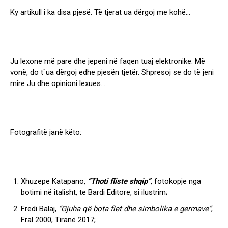
Ky artikull i ka disa pjesë. Të tjerat ua dërgoj me kohë…
Ju lexone më pare dhe jepeni në faqen tuaj elektronike. Më
vonë, do t`ua dërgoj edhe pjesën tjetër. Shpresoj se do të jeni
mire Ju dhe opinioni lexues…
Fotografitë janë këto:
Xhuzepe Katapano,
“Thoti fliste shqip”
, fotokopje nga
botimi në italisht, te Bardi Editore, si ilustrim;
Fredi Balaj,
“Gjuha që bota flet dhe simbolika e germave”
,
Fral 2000, Tiranë 2017;