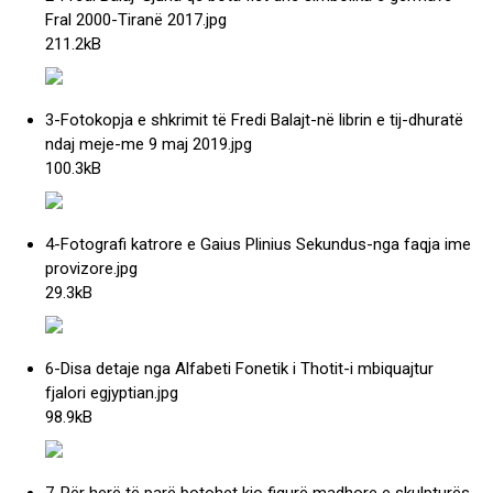
Fral 2000-Tiranë 2017
.jpg
211.2kB
3-Fotokopja e shkrimit të Fredi Balajt-në librin e tij-dhuratë
ndaj meje-me 9 maj 2019
.jpg
100.3kB
4-Fotografi katrore e Gaius Plinius Sekundus-nga faqja ime
provizore
.jpg
29.3kB
6-Disa detaje nga Alfabeti Fonetik i Thotit-i mbiquajtur
fjalori egjyptian
.jpg
98.9kB