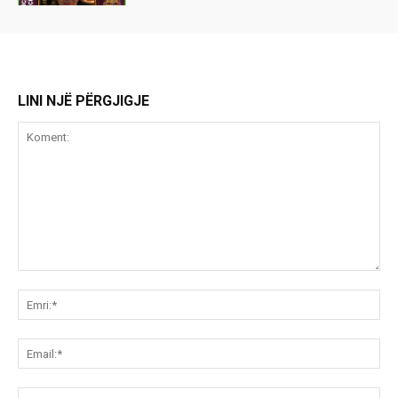
LINI NJË PËRGJIGJE
Koment:
Emr
Ema
Ue