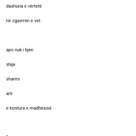
dashuria e vërtetë
në zgavrrën e vet
apo nuk i bjen
shija
sharmi
arti
e kontura e madhësisë.