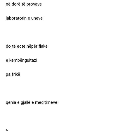
në dorë të provave
laboratorin e uneve
do të ecte nëpër flakë
e këmbëngultazi
pa frikë
qenia e gjallë e meditimeve!
6.