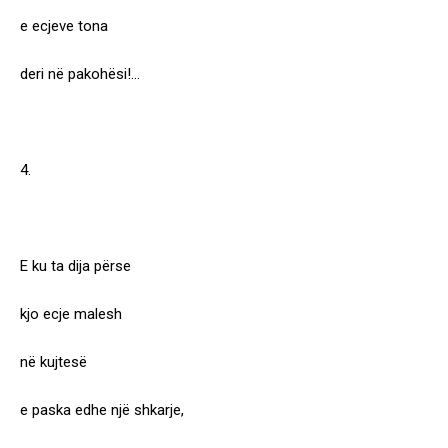
e ecjeve tona
deri në pakohësi!…
4.
E ku ta dija përse
kjo ecje malesh
në kujtesë
e paska edhe një shkarje,