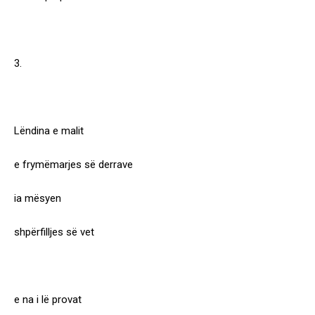
3.
Lëndina e malit
e frymëmarjes së derrave
ia mësyen
shpërfilljes së vet
e na i lë provat