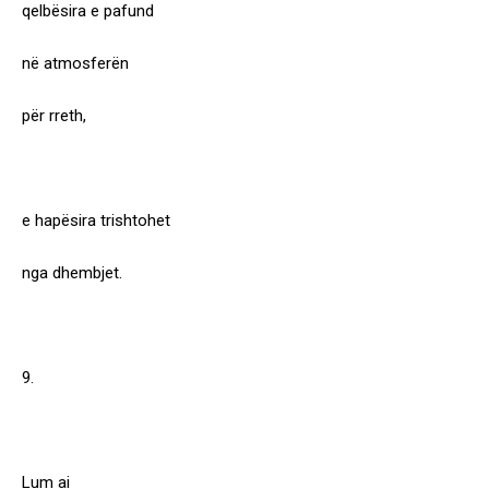
qelbësira e pafund
në atmosferën
për rreth,
e hapësira trishtohet
nga dhembjet.
9.
Lum ai