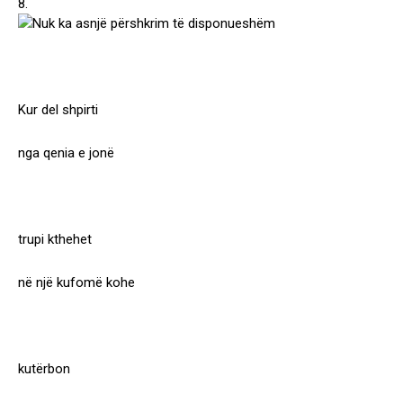
8.
Kur del shpirti
nga qenia e jonë
trupi kthehet
në një kufomë kohe
kutërbon