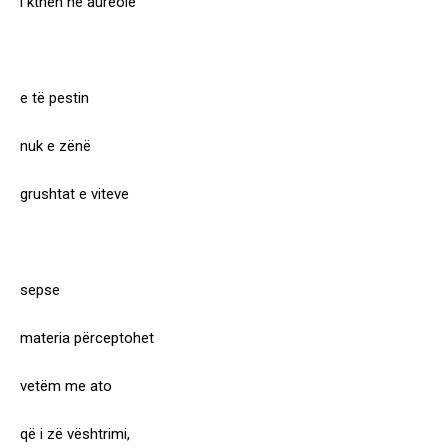
i kthen në aureolë
e të pestin
nuk e zënë
grushtat e viteve
sepse
materia përceptohet
vetëm me ato
që i zë vështrimi,