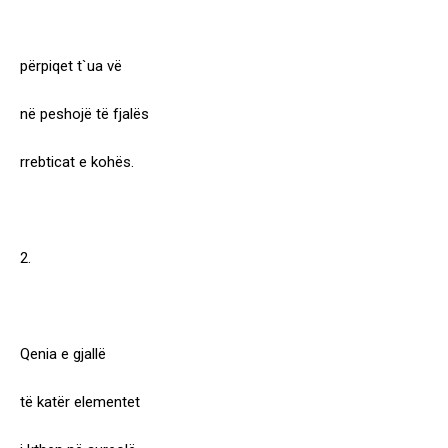
përpiqet t`ua vë
në peshojë të fjalës
rrebticat e kohës.
2.
Qenia e gjallë
të katër elementet