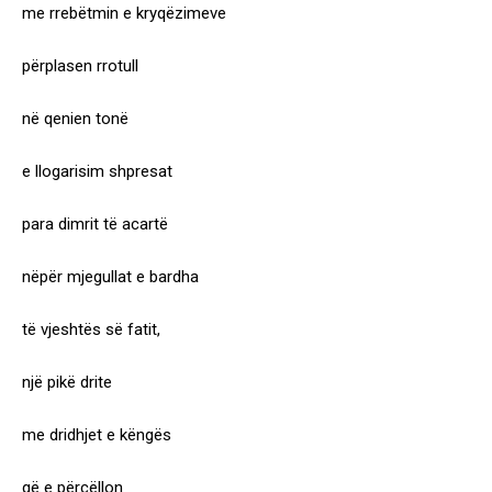
me rrebëtmin e kryqëzimeve
përplasen rrotull
në qenien tonë
e llogarisim shpresat
para dimrit të acartë
nëpër mjegullat e bardha
të vjeshtës së fatit,
një pikë drite
me dridhjet e këngës
që e përcëllon