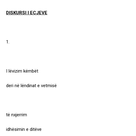
DISKURSI I ECJEVE
1.
I lëvizim këmbët
deri në lëndinat e vetmisë
të nxjerrim
idhësimin e ditëve