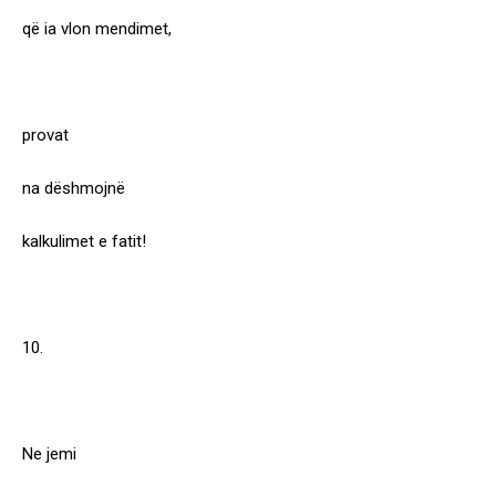
që ia vlon mendimet,
provat
na dëshmojnë
kalkulimet e fatit!
10.
Ne jemi