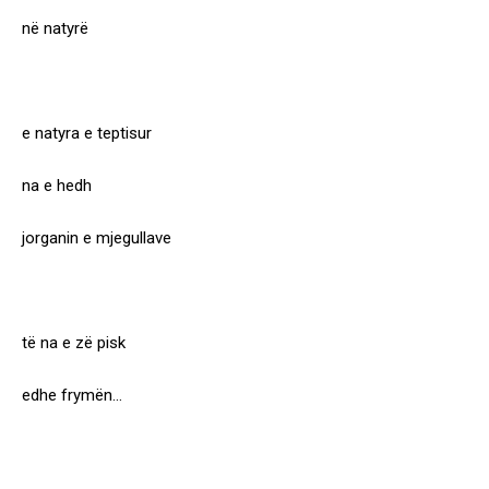
në natyrë
e natyra e teptisur
na e hedh
jorganin e mjegullave
të na e zë pisk
edhe frymën…