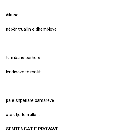
dikund
nëpër truallin e dhembjeve
të mbanë përherë
lëndinave të mallit
pa e shpërlarë damarëve
atë etje të rrallë!…
SENTENCAT E PROVAVE