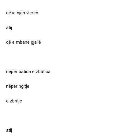
që ia njëh vlerën
atij
që e mbanë gjallë
nëpër batica e zbatica
nëpër ngitje
e zbritje
atij