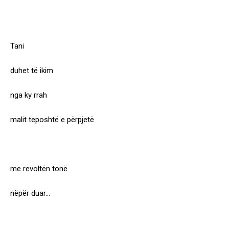
Tani
duhet të ikim
nga ky rrah
malit teposhtë e përpjetë
me revoltën tonë
nëpër duar…