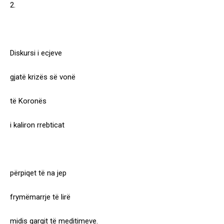
2.
Diskursi i ecjeve
gjatë krizës së vonë
të Koronës
i kaliron rrebticat
përpiqet të na jep
frymëmarrje të lirë
midis qarqit të meditimeve.