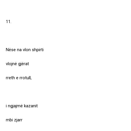
11.
Nëse na vlon shpirti
vlojnë gjërat
rreth e rrotull,
i ngjajmë kazanit
mbi zjarr