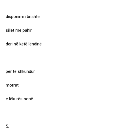
disponimi i brishtë
sillet me pahir
deri në këtë lëndinë
për të shkundur
morrat
e lëkurës sonë…
5.