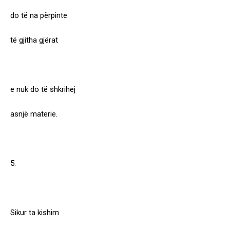
do të na përpinte
të gjitha gjërat
e nuk do të shkrihej
asnjë materie.
5.
Sikur ta kishim