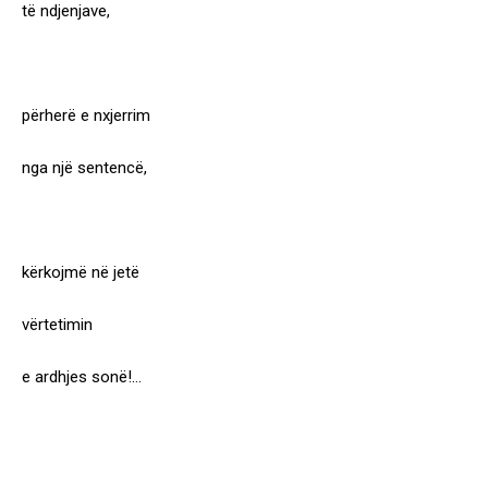
të ndjenjave,
përherë e nxjerrim
nga një sentencë,
kërkojmë në jetë
vërtetimin
e ardhjes sonë!…