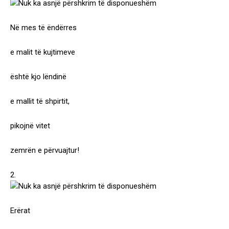
Në mes të ëndërres
e malit të kujtimeve
është kjo lëndinë
e mallit të shpirtit,
pikojnë vitet
zemrën e përvuajtur!
2.
Erërat