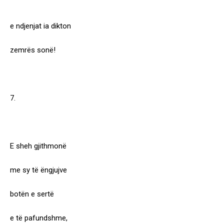
e ndjenjat ia dikton
zemrës sonë!
7.
E sheh gjithmonë
me sy të ëngjujve
botën e sertë
e të pafundshme,