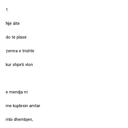
1.
Një ditë
do të plasë
zemra e trishtë
kur shpirti vlon
e mendja rri
me kujdesin amtar
mbi dhembjen,