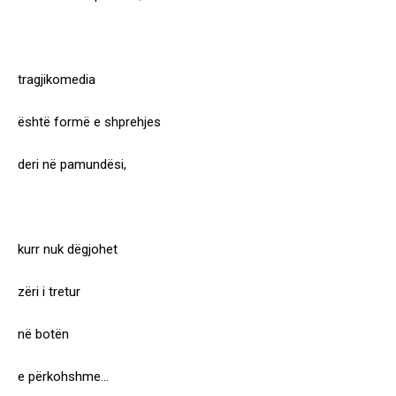
tragjikomedia
është formë e shprehjes
deri në pamundësi,
kurr nuk dëgjohet
zëri i tretur
në botën
e përkohshme…