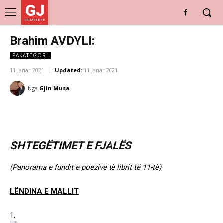
GJ
DRITARE E RE
Brahim AVDYLI:
PAKATEGORI
11 Janar 2021
Updated:
11 Janar 2021
Nga
Gjin Musa
SHTEGËTIMET E FJALËS
(Panorama e fundit e poezive të librit të 11-të)
LËNDINA E MALLIT
1.