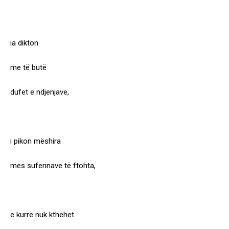
ia dikton
me të butë
dufet e ndjenjave,
i pikon mëshira
mes suferinave të ftohta,
e kurrë nuk kthehet