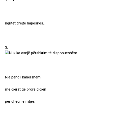
ngritet drejtë hapësirës…
3.
Një peng i kahershëm
me gjërat që prore digjen
për dheun e rritjes