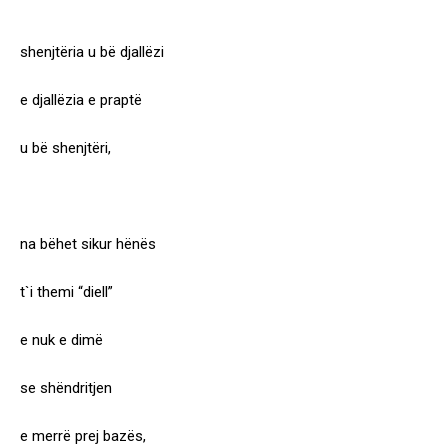
shenjtëria u bë djallëzi
e djallëzia e praptë
u bë shenjtëri,
na bëhet sikur hënës
t`i themi “diell”
e nuk e dimë
se shëndritjen
e merrë prej bazës,