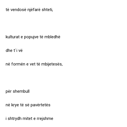
të vendosë njëfarë shteti,
kulturat e popujve të mbledhë
dhe t`i vë
në formën e vet të mbijetesës,
për shembull
në krye të së pavërtetës
i shtrydh mitet e rrejshme