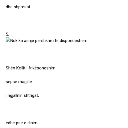
dhe shpresat.
5.
Shën Kollit i frikësoheshim
sepse magjitë
i ngjallnin shtrigat,
edhe pse e dinim