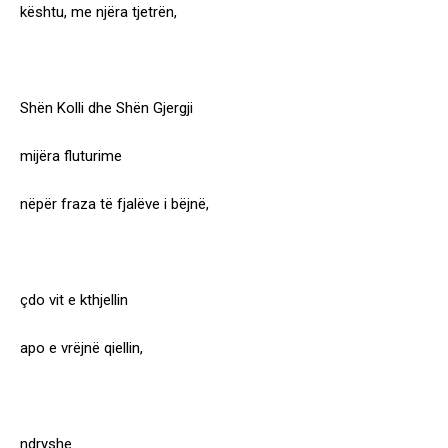
kështu, me njëra tjetrën,
Shën Kolli dhe Shën Gjergji
mijëra fluturime
nëpër fraza të fjalëve i bëjnë,
çdo vit e kthjellin
apo e vrëjnë qiellin,
ndryshe