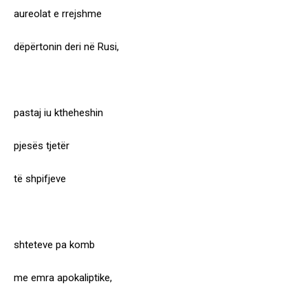
aureolat e rrejshme
dëpërtonin deri në Rusi,
pastaj iu ktheheshin
pjesës tjetër
të shpifjeve
shteteve pa komb
me emra apokaliptike,