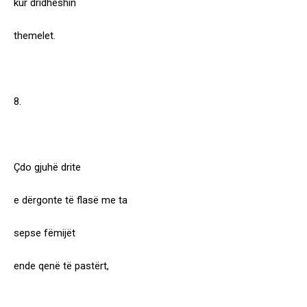
kur dridheshin
themelet.
8.
Çdo gjuhë drite
e dërgonte të flasë me ta
sepse fëmijët
ende qenë të pastërt,