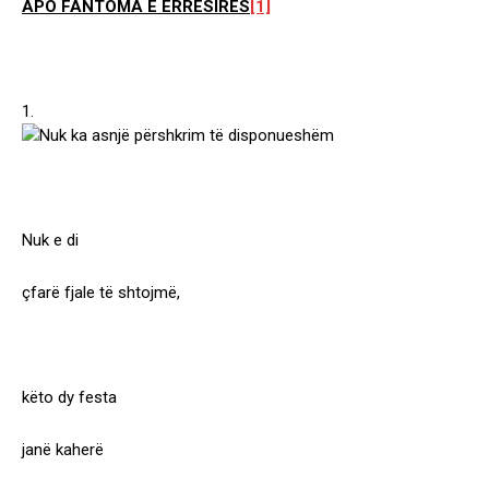
APO FANTOMA E ERRËSIRËS
[1]
1.
Nuk e di
çfarë fjale të shtojmë,
këto dy festa
janë kaherë