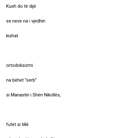
Kush do të dijë
se neve na i vjedhin
kishat
ortodoksizmi
na bëhet “serb”
si Manastiri i Shën Nikollës,
futet si tillë