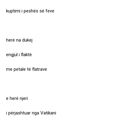
kuptimi i peshës së feve
herë na dukej
engjul i flaktë
me petale të flatrave
e herë njeri
i përjashtuar nga Vatikani