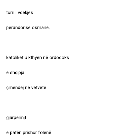
turri i vdekjes
perandorisë osmane,
katolikët u kthyen në ordodoks
e shqipja
çmendej në vetvete
gjarpërinjt
e patën prishur folenë