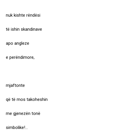
nuk kishte rëndësi
të ishin skandinave
apo angleze
e perëndimore,
mjaftonte
që të mos takoheshin
me gjenezën tonë
simbolike!…