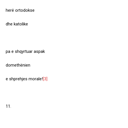
herë ortodokse
dhe katolike
pa e shqyrtuar aspak
domethënien
e shprehjes morale!
[3]
11.