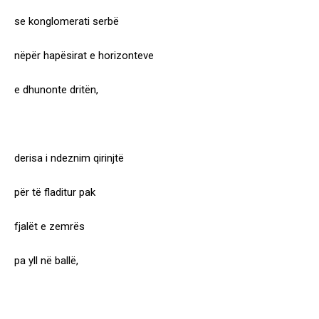
se konglomerati serbë
nëpër hapësirat e horizonteve
e dhunonte dritën,
derisa i ndeznim qirinjtë
për të fladitur pak
fjalët e zemrës
pa yll në ballë,