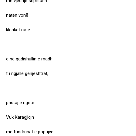
me vjedhje shpirtash
natën vonë
klerikët rusë
e në gadishullin e madh
t`i ngjallë gënjeshtrat,
pastaj e ngritë
Vuk Karagjiqin
me fundrrinat e popujve