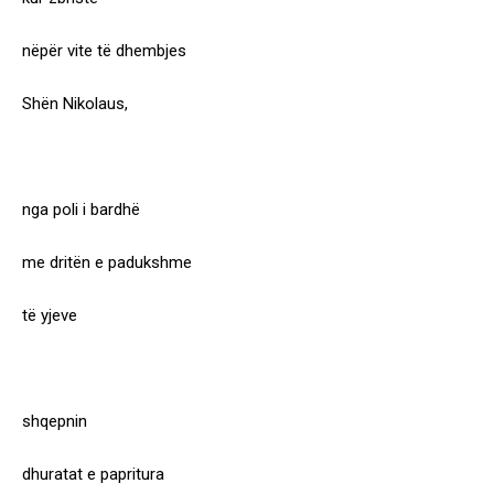
nëpër vite të dhembjes
Shën Nikolaus,
nga poli i bardhë
me dritën e padukshme
të yjeve
shqepnin
dhuratat e papritura