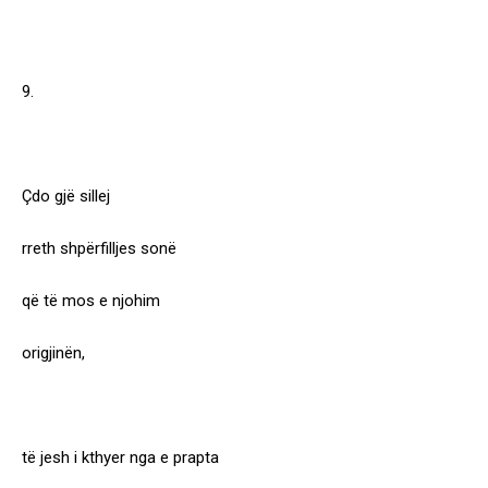
9.
Çdo gjë sillej
rreth shpërfilljes sonë
që të mos e njohim
origjinën,
të jesh i kthyer nga e prapta