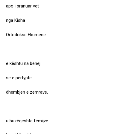
apo i pranuar vet
nga Kisha
Ortodokse Ekumene
e kështu na bëhej
se e përtypte
dhembjen e zemrave,
u buzëqeshte fëmijve