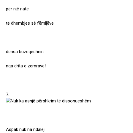
për një natë
të dhembjes së fëmijëve
derisa buzëqeshnin
nga drita e zemrave!
7.
Aspak nuk na ndalej