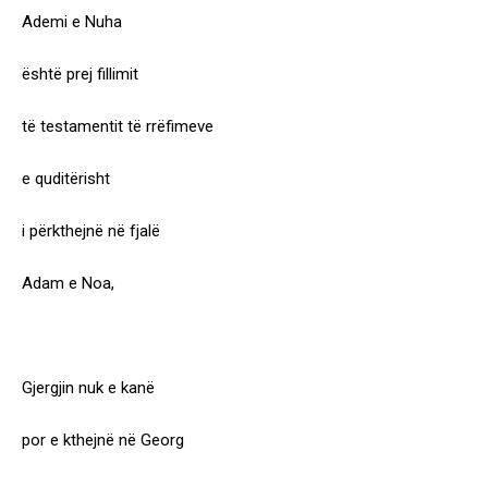
Ademi e Nuha
është prej fillimit
të testamentit të rrëfimeve
e quditërisht
i përkthejnë në fjalë
Adam e Noa,
Gjergjin nuk e kanë
por e kthejnë në Georg