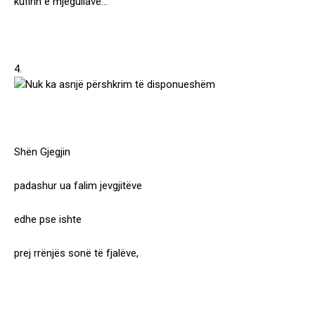
kufirin e mjegullave…
4.
Shën Gjegjin
padashur ua falim jevgjitëve
edhe pse ishte
prej rrënjës sonë të fjalëve,