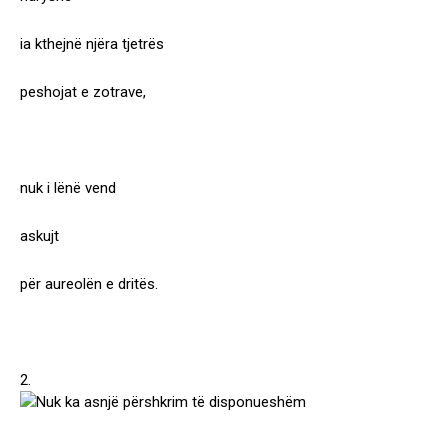
ia kthejnë njëra tjetrës
peshojat e zotrave,
nuk i lënë vend
askujt
për aureolën e dritës.
2.