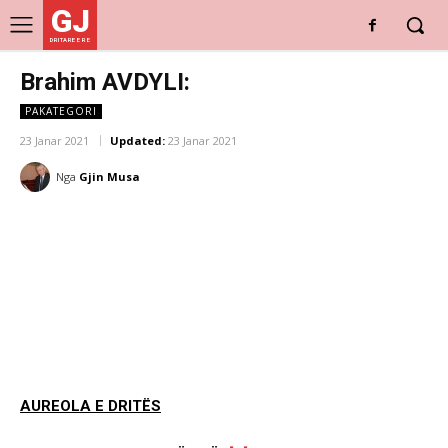
GJ
DRITARE E RE
Brahim AVDYLI:
PAKATEGORI
23 Janar 2021
Updated:
23 Janar 2021
Nga
Gjin Musa
AUREOLA E DRITËS