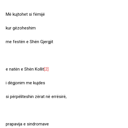
Më kujtohet si fëmijë
kur gëzoheshim
me festën e Shën Gjergjit
e natën e Shën Kollit
[2]
i dëgjonim me kujdes
si përpëliteshin zërat në errësirë,
prapavija e sindromave