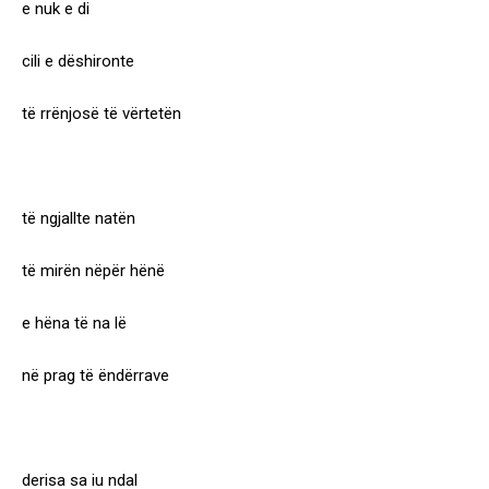
e nuk e di
cili e dëshironte
të rrënjosë të vërtetën
të ngjallte natën
të mirën nëpër hënë
e hëna të na lë
në prag të ëndërrave
derisa sa iu ndal