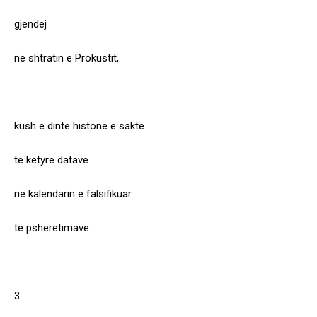
gjendej
në shtratin e Prokustit,
kush e dinte histonë e saktë
të këtyre datave
në kalendarin e falsifikuar
të psherëtimave.
3.