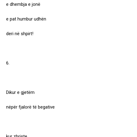
e dhembja e jonë
e pat humbur udhën
deri në shpirt!
6.
Dikur e gjetëm
nëpër fjalorë të begative
kur zbriste