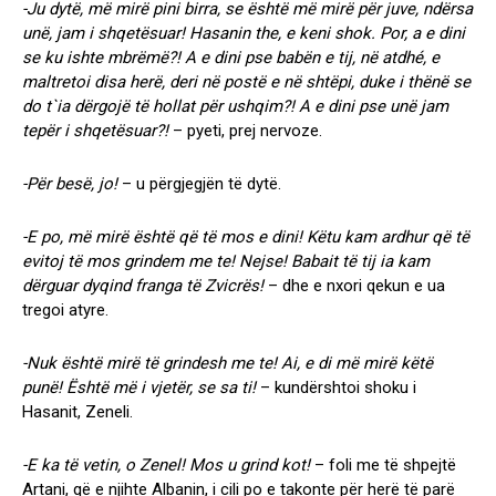
-Ju dytë, më mirë pini birra, se është më mirë për juve, ndërsa
unë, jam i shqetësuar! Hasanin the, e keni shok. Por, a e dini
se ku ishte mbrëmë?! A e dini pse babën e tij, në atdhé, e
maltretoi disa herë, deri në postë e në shtëpi, duke i thënë se
do t`ia dërgojë të hollat për ushqim?! A e dini pse unë jam
tepër i shqetësuar?!
– pyeti, prej nervoze.
-Për besë, jo!
– u përgjegjën të dytë.
-E po, më mirë është që të mos e dini! Këtu kam ardhur që të
evitoj të mos grindem me te! Nejse! Babait të tij ia kam
dërguar dyqind franga të Zvicrës!
– dhe e nxori qekun e ua
tregoi atyre.
-Nuk është mirë të grindesh me te! Ai, e di më mirë këtë
punë! Është më i vjetër, se sa ti!
– kundërshtoi shoku i
Hasanit, Zeneli.
-E ka të vetin, o Zenel! Mos u grind kot!
– foli me të shpejtë
Artani, që e njihte Albanin, i cili po e takonte për herë të parë