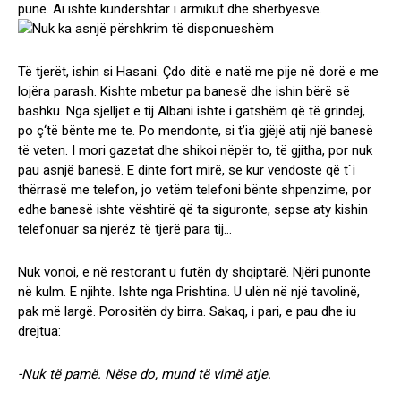
punë. Ai ishte kundërshtar i armikut dhe shërbyesve.
Të tjerët, ishin si Hasani. Çdo ditë e natë me pije në dorë e me
lojëra parash. Kishte mbetur pa banesë dhe ishin bërë së
bashku. Nga sjelljet e tij Albani ishte i gatshëm që të grindej,
po ç‘të bënte me te. Po mendonte, si t’ia gjëjë atij një banesë
të veten. I mori gazetat dhe shikoi nëpër to, të gjitha, por nuk
pau asnjë banesë. E dinte fort mirë, se kur vendoste që t`i
thërrasë me telefon, jo vetëm telefoni bënte shpenzime, por
edhe banesë ishte vështirë që ta siguronte, sepse aty kishin
telefonuar sa njerëz të tjerë para tij…
Nuk vonoi, e në restorant u futën dy shqiptarë. Njëri punonte
në kulm. E njihte. Ishte nga Prishtina. U ulën në një tavolinë,
pak më largë. Porositën dy birra. Sakaq, i pari, e pau dhe iu
drejtua:
-Nuk të pamë. Nëse do, mund të vimë atje.