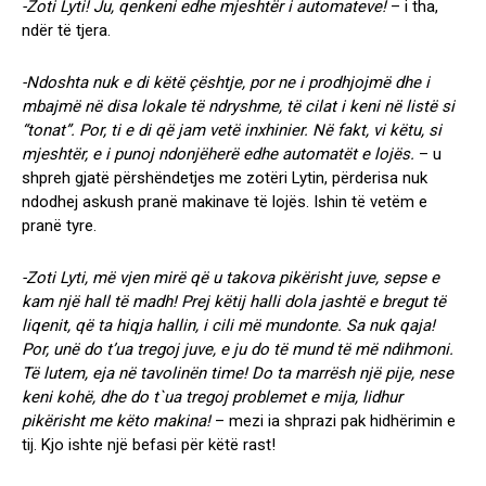
-Zoti Lyti! Ju, qenkeni edhe mjeshtër i automateve!
– i tha,
ndër të tjera.
-Ndoshta nuk e di këtë çështje, por ne i prodhjojmë dhe i
mbajmë në disa lokale të ndryshme, të cilat i keni në listë si
“tonat”. Por, ti e di që jam vetë inxhinier. Në fakt, vi këtu, si
mjeshtër, e i punoj ndonjëherë edhe automatët e lojës.
– u
shpreh gjatë përshëndetjes me zotëri Lytin, përderisa nuk
ndodhej askush pranë makinave të lojës. Ishin të vetëm e
pranë tyre.
-Zoti Lyti, më vjen mirë që u takova pikërisht juve, sepse e
kam një hall të madh! Prej këtij halli dola jashtë e bregut të
liqenit, që ta hiqja hallin, i cili më mundonte. Sa nuk qaja!
Por, unë do t’ua tregoj juve, e ju do të mund të më ndihmoni.
Të lutem, eja në tavolinën time! Do ta marrësh një pije, nese
keni kohë, dhe do t`ua tregoj problemet e mija, lidhur
pikërisht me këto makina!
– mezi ia shprazi pak hidhërimin e
tij. Kjo ishte një befasi për këtë rast!