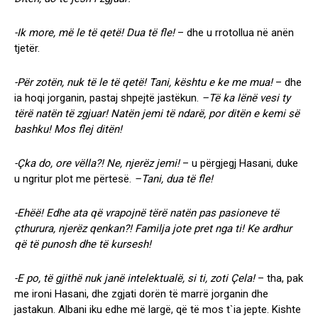
-Ik more, më le të qetë! Dua të fle!
– dhe u rrotollua në anën
tjetër.
-Për zotën, nuk të le të qetë! Tani, kështu e ke me mua!
– dhe
ia hoqi jorganin, pastaj shpejtë jastëkun.
–Të ka lënë vesi ty
tërë natën të zgjuar! Natën jemi të ndarë, por ditën e kemi së
bashku! Mos flej ditën!
-Çka do, ore vëlla?! Ne, njerëz jemi!
– u përgjegj Hasani, duke
u ngritur plot me përtesë.
–Tani, dua të fle!
-Ehëë! Edhe ata që vrapojnë tërë natën pas pasioneve të
çthurura, njerëz qenkan?! Familja jote pret nga ti! Ke ardhur
që të punosh dhe të kursesh!
-E po, të gjithë nuk janë intelektualë, si ti, zoti Çela!
– tha, pak
me ironi Hasani, dhe zgjati dorën të marrë jorganin dhe
jastakun. Albani iku edhe më largë, që të mos t`ia jepte. Kishte