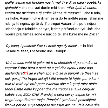
gjallë, sepse më hodhën nga firma! Ti e di, je daja i poetit, ky
djalosh!
– dhe ma vuri dorën mbi krah.
–Për fjalë të nderit,
vetëm me nxitimin e tij erdha këtu e të tregova!
– dhe u ndal,
një kohë. Asnjëri nuk e dinim se si do të rridhte puna. Ishim me
ndenja të ngrira, që të dy! Po tregoi Hasani dhe po e ndjeu
udhëheqja e fabrikës së tyre, kishte përfunduar Lyti. Unë isha
nxjerrë prej firmës sonë e nuk do të isha kurrë më në Zvicër.
-Dy kasa, i paskeni! Pse t`i kenë nga dy kasa!…
– ia filloi
Hasani të flasë, i befasuar dhe i skuqur.
-Unë ta lash vetë të çelur që ti ta shohësh si punon dhe si
vepron! Është hera e parë që e çel dhe njeriu i parë nga
auslanderat
[1]
që e sheh apo e di se si punon! Të thash se
nuk guxoj t`ia tregoj askujt këtë princip të lojës, por e kam
mik të mirë një prift poet zvicëran dhe e kuptoj mirë nipin
tënd! Është edhe ky poet dhe më tregoi se ia ka dërguar
babës suaj 200.- CHF. Prandaj, e bëra për ty, sepse ky m`i
tregoi shqetësimet tuaja. Principi i tyre është pesëdhjetë
franka për ne, e njëzetepesë për lojë! Ato na i falë neve dhe