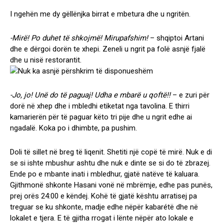
I ngehën me dy gëllënjka birrat e mbetura dhe u ngritën.
-Mirë! Po duhet të shkojmë! Mirupafshim!
– shqiptoi Artani
dhe e dërgoi dorën te xhepi. Zeneli u ngrit pa folë asnjë fjalë
dhe u nisë restorantit.
-Jo, jo! Unë do të paguaj! Udha e mbarë u qoftë!!
– e zuri për
dorë në xhep dhe i mbledhi etiketat nga tavolina. E thirri
kamarierën për të paguar këto tri pije dhe u ngrit edhe ai
ngadalë. Koka po i dhimbte, pa pushim.
Doli të sillet në breg të liqenit. Shetiti një copë të mirë. Nuk e di
se si ishte mbushur ashtu dhe nuk e dinte se si do të zbrazej.
Ende po e mbante inati i mbledhur, gjatë natëve të kaluara.
Gjithmonë shkonte Hasani vonë në mbrëmje, edhe pas punës,
prej orës 24:00 e këndej. Kohë të gjatë kështu arratisej pa
treguar se ku shkonte, madje edhe nëpër kabarétë dhe në
lokalet e tjera. E të gjitha rrogat i lënte nëpër ato lokale e