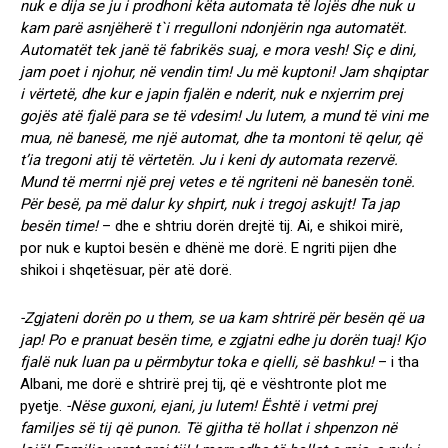
nuk e dija se ju i prodhoni këta automata të lojës dhe nuk u
kam parë asnjëherë t`i rregulloni ndonjërin nga automatët.
Automatët tek janë të fabrikës suaj, e mora vesh! Siç e dini,
jam poet i njohur, në vendin tim! Ju më kuptoni! Jam shqiptar
i vërtetë, dhe kur e japin fjalën e nderit, nuk e nxjerrim prej
gojës atë fjalë para se të vdesim! Ju lutem, a mund të vini me
mua, në banesë, me një automat, dhe ta montoni të qelur, që
t’ia tregoni atij të vërtetën. Ju i keni dy automata rezervë.
Mund të merrni një prej vetes e të ngriteni në banesën tonë.
Për besë, pa më dalur ky shpirt, nuk i tregoj askujt! Ta jap
besën time!
– dhe e shtriu dorën drejtë tij. Ai, e shikoi mirë,
por nuk e kuptoi besën e dhënë me dorë. E ngriti pijen dhe
shikoi i shqetësuar, për atë dorë.
-Zgjateni dorën po u them, se ua kam shtrirë për besën që ua
jap! Po e pranuat besën time, e zgjatni edhe ju dorën tuaj! Kjo
fjalë nuk luan pa u përmbytur toka e qielli, së bashku!
– i tha
Albani, me dorë e shtrirë prej tij, që e vështronte plot me
pyetje.
-Nëse guxoni, ejani, ju lutem! Është i vetmi prej
familjes së tij që punon. Të gjitha të hollat i shpenzon në