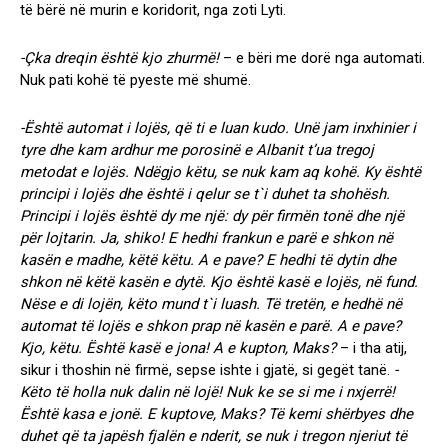
të bërë në murin e koridorit, nga zoti Lyti.
-Çka dreqin është kjo zhurmë!
– e bëri me dorë nga automati.
Nuk pati kohë të pyeste më shumë.
-Është automat i lojës, që ti e luan kudo. Unë jam inxhinier i
tyre dhe kam ardhur me porosinë e Albanit t’ua tregoj
metodat e lojës. Ndëgjo këtu, se nuk kam aq kohë. Ky është
principi i lojës dhe është i qelur se t`i duhet ta shohësh.
Principi i lojës është dy me një: dy për firmën tonë dhe një
për lojtarin. Ja, shiko! E hedhi frankun e parë e shkon në
kasën e madhe, këtë këtu. A e pave? E hedhi të dytin dhe
shkon në këtë kasën e dytë. Kjo është kasë e lojës, në fund.
Nëse e di lojën, këto mund t`i luash. Të tretën, e hedhë në
automat të lojës e shkon prap në kasën e parë. A e pave?
Kjo, këtu. Është kasë e jona! A e kupton, Maks?
– i tha atij,
sikur i thoshin në firmë, sepse ishte i gjatë, si gegët tanë.
-
Këto të holla nuk dalin në lojë! Nuk ke se si me i nxjerrë!
Është kasa e jonë. E kuptove, Maks? Të kemi shërbyes dhe
duhet që ta japësh fjalën e nderit, se nuk i tregon njeriut të