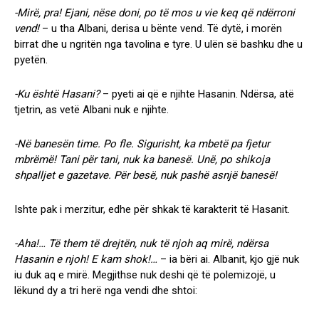
-Mirë, pra! Ejani, nëse doni, po të mos u vie keq që ndërroni
vend!
– u tha Albani, derisa u bënte vend. Të dytë, i morën
birrat dhe u ngritën nga tavolina e tyre. U ulën së bashku dhe u
pyetën.
-Ku është Hasani?
– pyeti ai që e njihte Hasanin. Ndërsa, atë
tjetrin, as vetë Albani nuk e njihte.
-Në banesën time. Po fle. Sigurisht, ka mbetë pa fjetur
mbrëmë! Tani për tani, nuk ka banesë. Unë, po shikoja
shpalljet e gazetave. Për besë, nuk pashë asnjë banesë!
Ishte pak i merzitur, edhe për shkak të karakterit të Hasanit.
-Aha!… Të them të drejtën, nuk të njoh aq mirë, ndërsa
Hasanin e njoh! E kam shok!…
– ia bëri ai. Albanit, kjo gjë nuk
iu duk aq e mirë. Megjithse nuk deshi që të polemizojë, u
lëkund dy a tri herë nga vendi dhe shtoi: