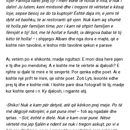
lojë! Familja varet prej tij! I merr edhe të hollat e mia, e nuk i
dalin! Ju lutem, keni mirësinë dhe i tregoni të vërtetat e kësaj
loje, sepse besoj se do ta kuptojë! Është daja im, e jemi të
dytë së bashku, te ai restoranti që vjen. Nuk kam aq shumë
të holla për familjen time, por i kam në shpirt familjen e
fëmijët e tij! Sot, me të hollat e fundit, ia dërgova babai të tij
këto të holla!
– i shpjegoi Albani dhe nga dora e majtë, që e
kishte nën tavolinë, e lëshoi mbi tavolinë qekun e parave.
Ai, vetëm po e shikonte, madje ngultazi. E mori disa herë pijen
e tij dhe po mendohej. A e kishte me të vërtetë ai djalosh? E
njihte si djalë të mirë e të sinqertë. Por qenka edhe poet. Ai e
kishte një prift të mirë, që ishte poet. Zoti Lyti, lexonte edhe
prej tij dhe e kishte mik. I kishte parë disa fotografi të tij, madje
kur kishte qenë i ri. Ky djalosh, i ngjante atij.
-Shiko! Nuk e kam për detyrë, atë që kërkon prej meje. Po të
më dëgjojë ndonjëri, e pat puna ime!
– foli aq ngadalë dhe
qetas.
–Sot, është e diele. Nuk e kam orar pune. Nëse
vërtetë ma jep fjalën e nderit se nuk i tregon askujt, po vi e