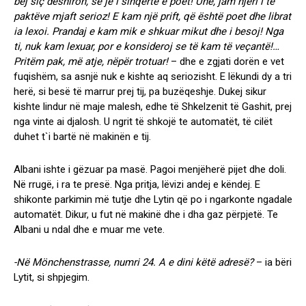
bëj siç dëshiron, se je i sinqertë e poet! Unë, jam njëri i të
paktëve mjaft serioz! E kam një prift, që është poet dhe librat
ia lexoi. Prandaj e kam mik e shkuar mikut dhe i besoj! Nga
ti, nuk kam lexuar, por e konsideroj se të kam të veçantë!…
Pritëm pak, më atje, nëpër trotuar!
– dhe e zgjati dorën e vet
fuqishëm, sa asnjë nuk e kishte aq seriozisht. E lëkundi dy a tri
herë, si besë të marrur prej tij, pa buzëqeshje. Dukej sikur
kishte lindur në maje malesh, edhe të Shkelzenit të Gashit, prej
nga vinte ai djalosh. U ngrit të shkojë te automatët, të cilët
duhet t`i bartë në makinën e tij.
Albani ishte i gëzuar pa masë. Pagoi menjëherë pijet dhe doli.
Në rrugë, i ra te presë. Nga pritja, lëvizi andej e këndej. E
shikonte parkimin më tutje dhe Lytin që po i ngarkonte ngadale
automatët. Dikur, u fut në makinë dhe i dha gaz përpjetë. Te
Albani u ndal dhe e muar me vete.
-Në Mönchenstrasse, numri 24. A e dini këtë adresë?
– ia bëri
Lytit, si shpjegim.