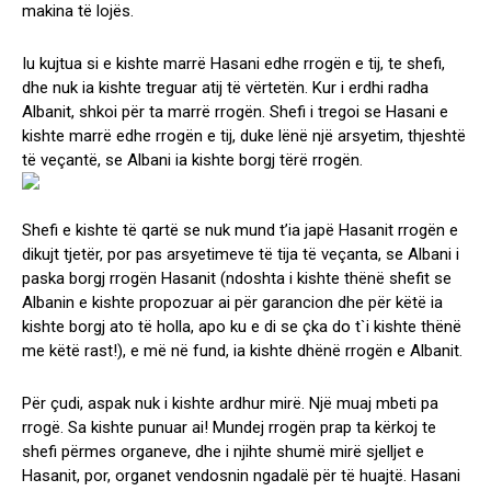
makina të lojës.
Iu kujtua si e kishte marrë Hasani edhe rrogën e tij, te shefi,
dhe nuk ia kishte treguar atij të vërtetën. Kur i erdhi radha
Albanit, shkoi për ta marrë rrogën. Shefi i tregoi se Hasani e
kishte marrë edhe rrogën e tij, duke lënë një arsyetim, thjeshtë
të veçantë, se Albani ia kishte borgj tërë rrogën.
Shefi e kishte të qartë se nuk mund t’ia japë Hasanit rrogën e
dikujt tjetër, por pas arsyetimeve të tija të veçanta, se Albani i
paska borgj rrogën Hasanit (ndoshta i kishte thënë shefit se
Albanin e kishte propozuar ai për garancion dhe për këtë ia
kishte borgj ato të holla, apo ku e di se çka do t`i kishte thënë
me këtë rast!), e më në fund, ia kishte dhënë rrogën e Albanit.
Për çudi, aspak nuk i kishte ardhur mirë. Një muaj mbeti pa
rrogë. Sa kishte punuar ai! Mundej rrogën prap ta kërkoj te
shefi përmes organeve, dhe i njihte shumë mirë sjelljet e
Hasanit, por, organet vendosnin ngadalë për të huajtë. Hasani