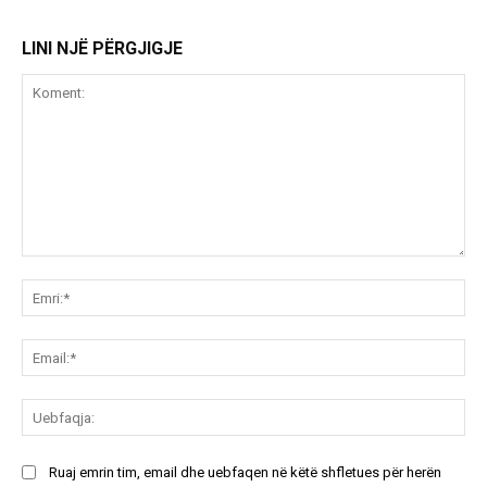
LINI NJË PËRGJIGJE
Koment:
Emr
Ema
Ue
Ruaj emrin tim, email dhe uebfaqen në këtë shfletues për herën