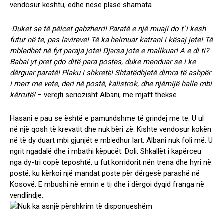
vendosur kështu, edhe nëse plasë shamata.
-Duket se të pëlcet gabzherri! Paratë e një muaji do t`i kesh
futur në te, pas lavireve! Të ka helmuar katrani i kësaj jete! Të
mbledhet në fyt paraja jote! Djersa jote e mallkuar! A e di ti?
Babai yt pret çdo ditë para postes, duke menduar se i ke
dërguar paratë! Plaku i shkretë! Shtatëdhjetë dimra të ashpër
i merr me vete, deri në postë, kalistrok, dhe njëmijë halle mbi
kërrutë!
– vërejti seriozisht Albani, me mjaft thekse.
Hasani e pau se është e pamundshme të grindej me te. U ul
në një qosh të krevatit dhe nuk bëri zë. Kishte vendosur kokën
në të dy duart mbi gjunjët e mbledhur lart. Albani nuk foli më. U
ngrit ngadalë dhe i mbathi këpucët. Doli. Shkallët i kapërceu
nga dy-tri copë teposhtë, u fut korridorit nën trena dhe hyri në
postë, ku kërkoi një mandat poste për dërgesë parashë në
Kosovë. E mbushi në emrin e tij dhe i dërgoi dyqid franga në
vendlindje.