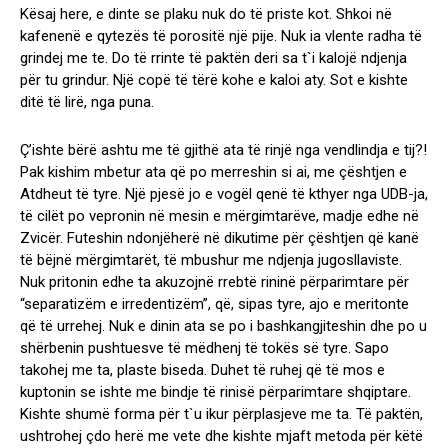
Kësaj here, e dinte se plaku nuk do të priste kot. Shkoi në
kafenenë e qytezës të porositë një pije. Nuk ia vlente radha të
grindej me te. Do të rrinte të paktën deri sa t`i kalojë ndjenja
për tu grindur. Një copë të tërë kohe e kaloi aty. Sot e kishte
ditë të lirë, nga puna.
Ç’ishte bërë ashtu me të gjithë ata të rinjë nga vendlindja e tij?!
Pak kishim mbetur ata që po merreshin si ai, me çështjen e
Atdheut të tyre. Një pjesë jo e vogël qenë të kthyer nga UDB-ja,
të cilët po vepronin në mesin e mërgimtarëve, madje edhe në
Zvicër. Futeshin ndonjëherë në dikutime për çështjen që kanë
të bëjnë mërgimtarët, të mbushur me ndjenja jugosllaviste.
Nuk pritonin edhe ta akuzojnë rrebtë rininë përparimtare për
“separatizëm e irredentizëm”, që, sipas tyre, ajo e meritonte
që të urrehej. Nuk e dinin ata se po i bashkangjiteshin dhe po u
shërbenin pushtuesve të mëdhenj të tokës së tyre. Sapo
takohej me ta, plaste biseda. Duhet të ruhej që të mos e
kuptonin se ishte me bindje të rinisë përparimtare shqiptare.
Kishte shumë forma për t`u ikur përplasjeve me ta. Të paktën,
ushtrohej çdo herë me vete dhe kishte mjaft metoda për këtë