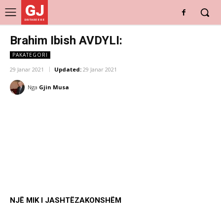
GJ
DRITARE E RE
Brahim Ibish AVDYLI:
PAKATEGORI
29 Janar 2021
Updated:
29 Janar 2021
Nga
Gjin Musa
NJË MIK I JASHTËZAKONSHËM