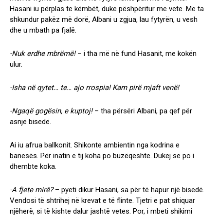
Hasani iu përplas te këmbët, duke pëshpëritur me vete. Me ta
shkundur pakëz më dorë, Albani u zgjua, lau fytyrën, u vesh
dhe u mbath pa fjalë.
-Nuk erdhe mbrëmë!
– i tha më në fund Hasanit, me kokën
ulur.
-Isha në qytet… te… ajo rrospia! Kam pirë mjaft venë!
-Ngaqë gogësin, e kuptoj!
– tha përsëri Albani, pa qef për
asnjë bisedë.
Ai iu afrua ballkonit. Shikonte ambientin nga kodrina e
banesës. Për inatin e tij koha po buzëqeshte. Dukej se po i
dhembte koka.
-A fjete mirë?
– pyeti dikur Hasani, sa për të hapur një bisedë.
Vendosi të shtrihej në krevat e të flinte. Tjetri e pat shiquar
njëherë, si të kishte dalur jashtë vetes. Por, i mbeti shikimi