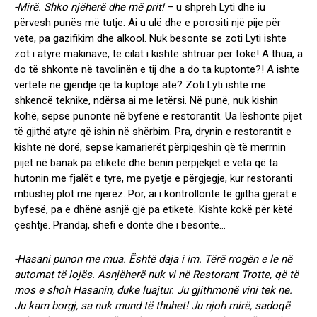
-Mirë. Shko njëherë dhe më prit!
– u shpreh Lyti dhe iu
përvesh punës më tutje. Ai u ulë dhe e porositi një pije për
vete, pa gazifikim dhe alkool. Nuk besonte se zoti Lyti ishte
zot i atyre makinave, të cilat i kishte shtruar për tokë! A thua, a
do të shkonte në tavolinën e tij dhe a do ta kuptonte?! A ishte
vërtetë në gjendje që ta kuptojë ate? Zoti Lyti ishte me
shkencë teknike, ndërsa ai me letërsi. Në punë, nuk kishin
kohë, sepse punonte në byfenë e restorantit. Ua lëshonte pijet
të gjithë atyre që ishin në shërbim. Pra, drynin e restorantit e
kishte në dorë, sepse kamarierët përpiqeshin që të merrnin
pijet në banak pa etiketë dhe bënin përpjekjet e veta që ta
hutonin me fjalët e tyre, me pyetje e përgjegje, kur restoranti
mbushej plot me njerëz. Por, ai i kontrollonte të gjitha gjërat e
byfesë, pa e dhënë asnjë gjë pa etiketë. Kishte kokë për këtë
çështje. Prandaj, shefi e donte dhe i besonte…
-Hasani punon me mua. Është daja i im. Tërë rrogën e le në
automat të lojës. Asnjëherë nuk vi në Restorant Trotte, që të
mos e shoh Hasanin, duke luajtur. Ju gjithmonë vini tek ne.
Ju kam borgj, sa nuk mund të thuhet! Ju njoh mirë, sadoqë