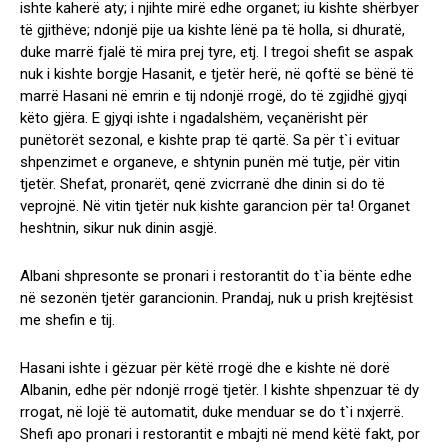
ishte kaherë aty; i njihte mirë edhe organet; iu kishte shërbyer
të gjithëve; ndonjë pije ua kishte lënë pa të holla, si dhuratë,
duke marrë fjalë të mira prej tyre, etj. I tregoi shefit se aspak
nuk i kishte borgje Hasanit, e tjetër herë, në qoftë se bënë të
marrë Hasani në emrin e tij ndonjë rrogë, do të zgjidhë gjyqi
këto gjëra. E gjyqi ishte i ngadalshëm, veçanërisht për
punëtorët sezonal, e kishte prap të qartë. Sa për t`i evituar
shpenzimet e organeve, e shtynin punën më tutje, për vitin
tjetër. Shefat, pronarët, qenë zvicrranë dhe dinin si do të
veprojnë. Në vitin tjetër nuk kishte garancion për ta! Organet
heshtnin, sikur nuk dinin asgjë.
Albani shpresonte se pronari i restorantit do t`ia bënte edhe
në sezonën tjetër garancionin. Prandaj, nuk u prish krejtësist
me shefin e tij.
Hasani ishte i gëzuar për këtë rrogë dhe e kishte në dorë
Albanin, edhe për ndonjë rrogë tjetër. I kishte shpenzuar të dy
rrogat, në lojë të automatit, duke menduar se do t`i nxjerrë.
Shefi apo pronari i restorantit e mbajti në mend këtë fakt, por