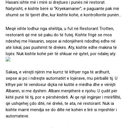
Hasani ishte më i mirë si drejtues i punës në restorat.
Natyrisht, e kishte bërë si “Kryekamarier”; e paguante pak më
shumë se të tjerët dhe, kur kishte kohë, e kontrollonte punën…
Meqë ishte lodhur nga shëtitja, u fut në Restorant Trotten,
restoranti që më së paku do të futej. Kishte frigë se mos
ndeshej me Hasanin, sepse ai ndonjëherë ndodhej edhe në
atë lokal, pas pushimit të drekës. Aty, kishte edhe makina të
lojës. Nuk kishte kohë për të shkuar në qytet, por ndalej aty.
Sakaq, e vërejti njërin me kurriz të kthyer nga të ardhurit,
sepse ai po i ndreqte automatët e lojërave, mu përballë tij. U
kthye për të vendosur diçka në kutitë e mëdha dhe e vërëjti
Albanin, si me dyshim. Albani menjëherë e njohu. U çudit për
këtë punë të tij, por e përshëndeti. Ai qe një ingjinjer i mirëfilltë,
që ushqehej çdo ditë, në drekë, te ata, në restorant. Nuk ia
kishte marrë mendja se do dilte në kohën e lirë si mjeshtër i
automateve.