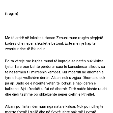
(tregim)
Me të arrirë në lokalitet, Hasan Zenuni muar rrugën përpjetë
kodrës dhe nëpër shkallët e betonit. Ecte me një hap të
zvarritur dhe të lëkundur.
Po ta vëreje me kujdes mund të kuptoje se natën nuk kishte
fjetur fare ose kishte përdorur sasi të konsideruar alkooli, sa
të nesërmen t`i mirreshin këmbët. Kur mbërriti në dhomën e
tyre e hapi vrullshëm derën. Albani nuk u zgjua. Dhoma iu duk
pa ajr. Sado që e ndjente veten të lodhur, e hapi derën e
ballkonit. Ajri i freskët u fut në dhomë. Tërë natën kishte ra shi
dhe dielli tashmë po shkëlqente nëpër qiellin e kthjellët.
Albani po flinte i dërmuar nga nata e kaluar. Nuk po ndihej të
merrte frymë i gjallë dhe në fytyrë ishte pak më i zymtë.