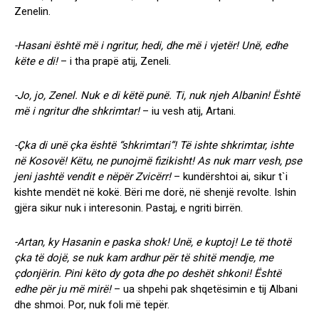
Zenelin.
-Hasani është më i ngritur, hedi, dhe më i vjetër! Unë, edhe
këte e di!
– i tha prapë atij, Zeneli.
-Jo, jo, Zenel. Nuk e di këtë punë. Ti, nuk njeh Albanin! Është
më i ngritur dhe shkrimtar!
– iu vesh atij, Artani.
-Çka di unë çka është “shkrimtari”! Të ishte shkrimtar, ishte
në Kosovë! Këtu, ne punojmë fizikisht! As nuk marr vesh, pse
jeni jashtë vendit e nëpër Zvicërr!
– kundërshtoi ai, sikur t`i
kishte mendët në kokë. Bëri me dorë, në shenjë revolte. Ishin
gjëra sikur nuk i interesonin. Pastaj, e ngriti birrën.
-Artan, ky Hasanin e paska shok! Unë, e kuptoj! Le të thotë
çka të dojë, se nuk kam ardhur për të shitë mendje, me
çdonjërin. Pini këto dy gota dhe po deshët shkoni! Është
edhe për ju më mirë!
– ua shpehi pak shqetësimin e tij Albani
dhe shmoi. Por, nuk foli më tepër.