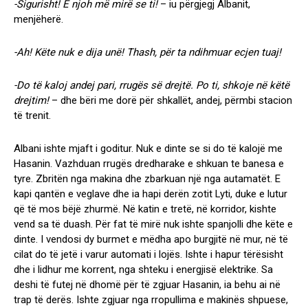
-Sigurisht! E njoh më mirë se ti!
– iu përgjegj Albanit,
menjëherë.
-Ah! Këte nuk e dija unë! Thash, për ta ndihmuar ecjen tuaj!
-Do të kaloj andej pari, rrugës së drejtë. Po ti, shkoje në këtë
drejtim!
– dhe bëri me dorë për shkallët, andej, përmbi stacion
të trenit.
Albani ishte mjaft i goditur. Nuk e dinte se si do të kalojë me
Hasanin. Vazhduan rrugës dredharake e shkuan te banesa e
tyre. Zbritën nga makina dhe zbarkuan një nga autamatët. E
kapi qantën e veglave dhe ia hapi derën zotit Lyti, duke e lutur
që të mos bëjë zhurmë. Në katin e tretë, në korridor, kishte
vend sa të duash. Për fat të mirë nuk ishte spanjolli dhe këte e
dinte. I vendosi dy burmet e mëdha apo burgjitë në mur, në të
cilat do të jetë i varur automati i lojës. Ishte i hapur tërësisht
dhe i lidhur me korrent, nga shteku i energjisë elektrike. Sa
deshi të futej në dhomë për të zgjuar Hasanin, ia behu ai në
trap të derës. Ishte zgjuar nga rropullima e makinës shpuese,