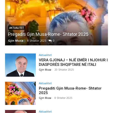
AKTUALITET
Pregaditi Gjin Musa-Rome- Shtator 2025
Gjin Musa
-
8 Shtator 2025
0
G
Aktualitet
VERA GJONAJ – NJË EMËR I NJOHUR I
DIASPORËS SHQIPTARE NË ITALI
Gjin Musa
-
20 Shtator 2025
Aktualitet
Pregaditi Gjin Musa-Rome- Shtator
2025
Gjin Musa
-
8 Shtator 2025
Aktualitet