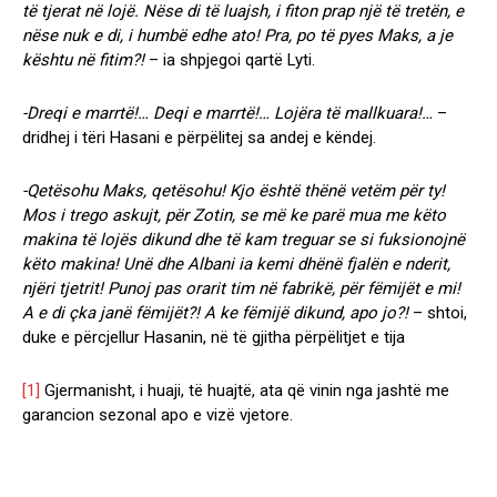
të tjerat në lojë. Nëse di të luajsh, i fiton prap një të tretën, e
nëse nuk e di, i humbë edhe ato! Pra, po të pyes Maks, a je
kështu në fitim?!
– ia shpjegoi qartë Lyti.
-Dreqi e marrtë!… Deqi e marrtë!… Lojëra të mallkuara!…
–
dridhej i tëri Hasani e përpëlitej sa andej e këndej.
-Qetësohu Maks, qetësohu! Kjo është thënë vetëm për ty!
Mos i trego askujt, për Zotin, se më ke parë mua me këto
makina të lojës dikund dhe të kam treguar se si fuksionojnë
këto makina! Unë dhe Albani ia kemi dhënë fjalën e nderit,
njëri tjetrit! Punoj pas orarit tim në fabrikë, për fëmijët e mi!
A e di çka janë fëmijët?! A ke fëmijë dikund, apo jo?!
– shtoi,
duke e përcjellur Hasanin, në të gjitha përpëlitjet e tija
[1]
Gjermanisht, i huaji, të huajtë, ata që vinin nga jashtë me
garancion sezonal apo e vizë vjetore.