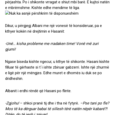
përjashta. Po i shikonte vrragat e shiut mbi barë. E kujtoi natën
e mbrëmshme. Kishte edhe mendime të liga.
Dikur, u përgjegj Albani me një vonesë të konsideruar, pa e
kthyer kokën në drejtimin e Hasanit:
-Unë… kisha probleme me rradaken time! Vonë më zuri
gjumi!
Ngase biseda kishte ngecur, u kthye të shikonte. Hasani kishte
filluar të gërhaste si t`i ishte zbiruar gabzerri. Ishte një zhurmë
e ligë për një mëngjes. Edhe muret e dhomës iu duk se po
dridheshin.
Albanit i erdhi rëndë që Hasani po flinte.
-Zgjohu!
– shkoi pranë tij dhe i tha në fytyrë
. –Pse tani po fle?
Mos të ka dërguar babai të sillesh tërë natën nëpër kabaré?!
Ditën, do të jesh i zgjuar!