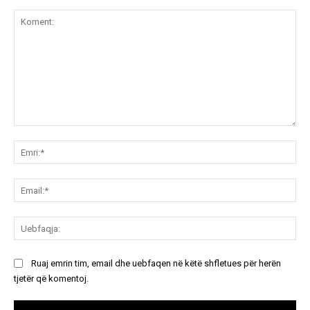
Koment:
Emr
Ema
Ue
Ruaj emrin tim, email dhe uebfaqen në këtë shfletues për herën
tjetër që komentoj.