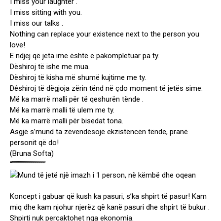
I miss your laughter .
I miss sitting with you.
I miss our talks .
Nothing can replace your existence next to the person you
love!
E ndjej që jeta ime është e pakompletuar pa ty.
Dëshiroj të ishe me mua.
Dëshiroj të kisha më shumë kujtime me ty.
Dêshiroj të dëgjoja zërin tënd në çdo moment të jetës sime.
Më ka marrë malli për të qeshurën tënde .
Më ka marrë malli të ulem me ty.
Më ka marrë malli për bisedat tona.
Asgjë s’mund ta zëvendësojë ekzistëncën tënde, pranë
personit që do!
(Bruna Softa)
“”””””””””””””””””
Koncept i gabuar që kush ka pasuri, s’ka shpirt të pasur! Kam
miq dhe kam njohur njerëz që kanë pasuri dhe shpirt të bukur .
Shpirti nuk percaktohet nga ekonomia.