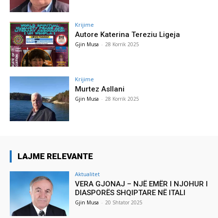
Krijime
Autore Katerina Tereziu Ligeja
Gjin Musa
-
28 Korrik 2025
Krijime
Murtez Asllani
Gjin Musa
-
28 Korrik 2025
LAJME RELEVANTE
Aktualitet
VERA GJONAJ – NJË EMËR I NJOHUR I
DIASPORËS SHQIPTARE NË ITALI
Gjin Musa
-
20 Shtator 2025