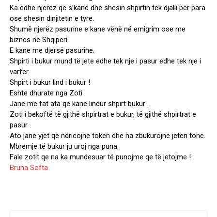
Ka edhe njerëz që s’kanë dhe shesin shpirtin tek djalli për para
ose shesin dinjitetin e tyre.
Shumë njerëz pasurine e kane vënë në emigrim ose me
biznes në Shqiperi.
E kane me djersë pasurine.
Shpirti i bukur mund të jete edhe tek nje i pasur edhe tek nje i
varfer.
Shpirt i bukur lind i bukur !
Eshte dhurate nga Zoti .
Jane me fat ata qe kane lindur shpirt bukur .
Zoti i bekoftë të gjithë shpirtrat e bukur, të gjithë shpirtrat e
pasur .
Ato jane yjet që ndricojnë tokën dhe na zbukurojnë jeten tonë.
Mbremje të bukur ju uroj nga puna.
Fale zotit qe na ka mundesuar të punojme qe të jetojme !
Bruna Softa