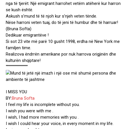
nga të tjerët. Një emigrant harrohet vetëm atëherë kur harron
se kush është.
Askush s’mund të të njoh kur s’njeh veten tënde.
Nëse harroni veten tuaj, do të jeni të humbur dhe të harruar!
(Bruna Softa)
Dedikuar emigrantëve !
Si sot 23 vite më parë 10 gusht 1998, erdha në New York me
familjen time.
Realizova ëndrrën amerikane por nuk harrova origjinën dhe
kulturën shqiptare!
“””””””””””””””””””
I MISS YOU
BY:
Bruna Softa
I feel my life is incomplete without you.
I wish you were with me .
I wish, I had more memories with you .
I wish I could hear your voice, in every moment in my life.