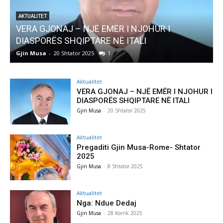
HUR I
AKTUALITET
Pregaditi Gjin Musa-Rome- Shtator 202
Gjin Musa
-
8 Shtator 2025
0
Aktualitet
VERA GJONAJ – NJË EMËR I NJOHUR I
DIASPORËS SHQIPTARE NË ITALI
Gjin Musa
-
20 Shtator 2025
Aktualitet
Pregaditi Gjin Musa-Rome- Shtator
2025
Gjin Musa
-
8 Shtator 2025
Aktualitet
Nga: Ndue Dedaj
Gjin Musa
-
28 Korrik 2025