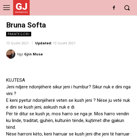
GJ
DRITARE E RE
Bruna Softa
PAKATEGORI
13 Gusht 2021
Updated:
13 Gusht 2021
Nga
Gjin Musa
KUJTESA
Jeni ndjere ndonjëherë sikur jeni i humbur? Sikur nuk e dini nga
vini ?
E keni pyetur ndonjëherë veten se kush jeni ? Nëse ju vetë nuk
e dini se kush jeni, askush nuk e di.
Për të ditur se kush je, mos harro se nga je. Mos harro vendin
ku linde, traditat, gjuhën, kulturën tënde, kujtimet dhe gjakun
tënd.
Nëse harroni këto, keni harruar se kush jeni dhe jeni të harruar