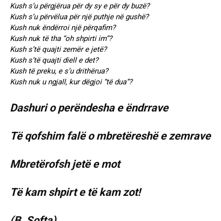
Kush s’u përgjërua për dy sy e për dy buzë?
Kush s’u përvëlua për një puthje në gushë?
Kush nuk ëndërroi një përqafim?
Kush nuk të tha “oh shpirti im”?
Kush s’të quajti zemër e jetë?
Kush s’të quajti diell e det?
Kush të preku, e s’u drithërua?
Kush nuk u ngjall, kur dëgjoi “të dua”?
Dashuri o perëndesha e ëndrrave
Të qofshim falë o mbretëreshë e zemrave
Mbretërofsh jetë e mot
Të kam shpirt e të kam zot!
(B. Softa)