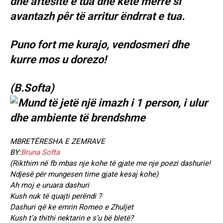
dhe aftesite e tua dhe këtë merre si
avantazh pêr të arritur ëndrrat e tua.
Puno fort me kurajo, vendosmeri dhe
kurre mos u dorezo!
(B.Softa)
MBRETËRESHA E ZEMRAVE
BY:
Bruna Softa
(Rikthim në fb mbas nje kohe të gjate me nje poezi dashurie!
Ndjesë për mungesen time gjate kesaj kohe)
Ah moj e uruara dashuri
Kush nuk të quajti perëndi ?
Dashuri që ke emrin Romeo e Zhuljet
Kush t’a thithi nektarin e s’u bë bletë?