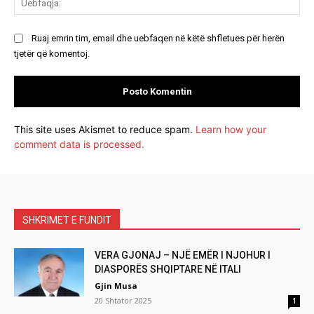
Ruaj emrin tim, email dhe uebfaqen në këtë shfletues për herën
tjetër që komentoj.
This site uses Akismet to reduce spam.
Learn how your
comment data is processed.
SHKRIMET E FUNDIT
VERA GJONAJ – NJË EMËR I NJOHUR I
DIASPORËS SHQIPTARE NË ITALI
Gjin Musa
20 Shtator 2025
1