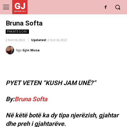
GJ
DRITARE E RE
Bruna Softa
PAKATEGORI
2 Korrik 2022
Updated:
2 Korrik 2022
Nga
Gjin Musa
PYET VETEN “KUSH JAM UNË?”
By:
Bruna Softa
Në këtë botë ka dy tipa njerëzish, gjahtar
dhe preh i gjahtarëve.