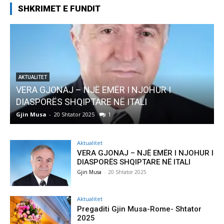
SHKRIMET E FUNDIT
Ë EMËR I NJOHUR I
AKTUALITET
ARE NË ITALI
Pregaditi Gjin Musa-Rom
1
Gjin Musa
-
8 Shtator 2025
0
Aktualitet
VERA GJONAJ – NJË EMËR I NJOHUR I
DIASPORËS SHQIPTARE NË ITALI
Gjin Musa
-
20 Shtator 2025
Aktualitet
Pregaditi Gjin Musa-Rome- Shtator
2025