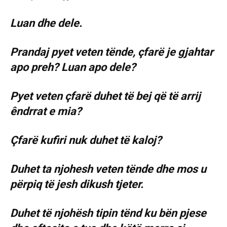
Luan dhe dele.
Prandaj pyet veten tënde, çfarë je gjahtar
apo preh? Luan apo dele?
Pyet veten çfarë duhet të bej që të arrij
êndrrat e mia?
Çfarë kufiri nuk duhet të kaloj?
Duhet ta njohesh veten tënde dhe mos u
përpiq të jesh dikush tjeter.
Duhet të njohësh tipin tënd ku bën pjese