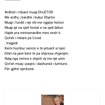
“””””””””””””””””
Ardhsh i mbarë muaji DHJETOR.
Me ardhç i bardhë i bukur Dhjetor.
Muaji i fundit i një viti me ngjarje histori.
Muaji që na sjell festat e na sjell dëbor.
Hajde pra mirësenardhe mes nesh ti.
Qofsh i mbarë pa Covid
, tragjedi
Kemi humbur sencin e të jetuarit si njeri.
Ditët na janë bërë të pa shpresa zhgenjim.
Ndaj nga zemra e shpirti vij me një urim.
Qofsh muaj i paqes i dashurisë i lumturis .
Për gjithë njerēzinë.