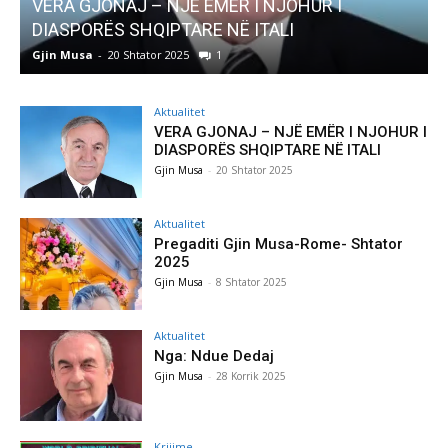
OHUR I
AKTUALITET
I
Pregaditi Gjin Musa-Rome- Shtator 2
Gjin Musa
-
8 Shtator 2025
0
Aktualitet
VERA GJONAJ – NJË EMËR I NJOHUR I
DIASPORËS SHQIPTARE NË ITALI
Gjin Musa
-
20 Shtator 2025
Aktualitet
Pregaditi Gjin Musa-Rome- Shtator
2025
Gjin Musa
-
8 Shtator 2025
Aktualitet
Nga: Ndue Dedaj
Gjin Musa
-
28 Korrik 2025
Krijime