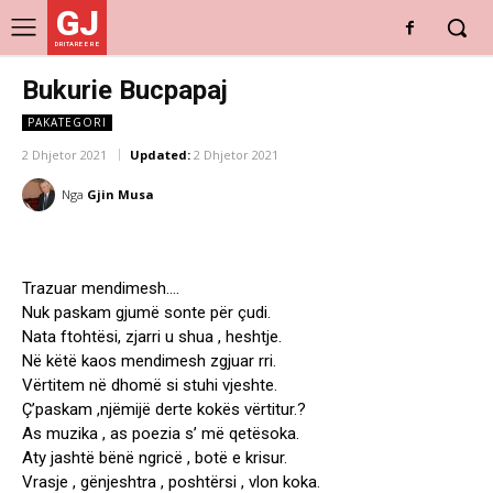
GJ
DRITARE E RE
Bukurie Bucpapaj
PAKATEGORI
2 Dhjetor 2021
Updated:
2 Dhjetor 2021
Nga
Gjin Musa
Trazuar mendimesh….
Nuk paskam gjumë sonte për çudi.
Nata ftohtësi, zjarri u shua , heshtje.
Në këtë kaos mendimesh zgjuar rri.
Vërtitem në dhomë si stuhi vjeshte.
Ç’paskam ,njëmijë derte kokës vërtitur.?
As muzika , as poezia s’ më qetësoka.
Aty jashtë bënë ngricë , botë e krisur.
Vrasje , gënjeshtra , poshtërsi , vlon koka.