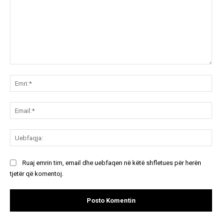
Koment:
Emr
Ema
Ue
Ruaj emrin tim, email dhe uebfaqen në këtë shfletues për herën
tjetër që komentoj.