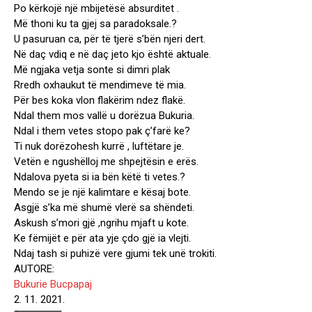
Po kërkojë një mbijetësë absurditet .
Më thoni ku ta gjej sa paradoksale.?
U pasuruan ca, për të tjerë s’bën njeri dert.
Në daç vdiq e në daç jeto kjo është aktuale.
Më ngjaka vetja sonte si dimri plak
Rredh oxhaukut të mendimeve të mia.
Për bes koka vlon flakërim ndez flakë.
Ndal them mos vallë u dorëzua Bukuria.
Ndal i them vetes stopo pak ç’farë ke?
Ti nuk dorëzohesh kurrë , luftëtare je.
Vetën e ngushëlloj me shpejtësin e erës.
Ndalova pyeta si ia bën këtë ti vetes.?
Mendo se je një kalimtare e kësaj bote.
Asgjë s’ka më shumë vlerë sa shëndeti.
Askush s’mori gjë ,ngrihu mjaft u kote.
Ke fëmijët e për ata yje çdo gjë ia vlejti.
Ndaj tash si puhizë vere gjumi tek unë trokiti.
AUTORE:
Bukurie Bucpapaj
2. 11. 2021.