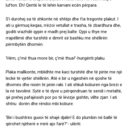
lufton. Eh! Qentë le të lehin karvani ecën përpara.
S’i durohej sa të shkonte në shtëpi dhe t’ia tregonte plakut. I
ati u gërmuq keqas, rrëzoi vetullat e trasha, të zbardhura dhe,
goditi vrazhdë qypin e madh prej balte. Qypi u thye me
rrapëllimë dhe turshitë e dimrit së bashku me shëllirën
përmbytën dhomën.
‘Hëm, ç’më thua more bir, ç’më thua!’-hungëriti plaku.
Plaka mallkonte, mblidhte me kaci turshitë dhe të pinte me një
leckë të vjetër shëllirën. Atë e bir u ngjeshën në qoshe të
dhomës dhe nisën të pinin raki. I ati shkuli koburen nga brezi e
la në tavolinë. Sytë e të dyve u përqendruan te sendi i metaltë,
që prehej pafajësish por po të lëvizje gishtin, villte zjarr. I ati
shtriu dorën dhe rëndoi mbi kobure:
‘Biri i bushtrës guxoi të shajë djalin! E do plumbin në ballë të
qërohet njëherë e mirë ajo farë?’- ulëriti.