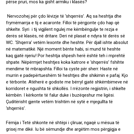
përse pruri, mos ka gisht armiku i klasës?
Nervozohej për çdo lëvizje të ‘shqerrës’. Aq sa heshtja dhe
frymëmarrja e tij e acaronte. Filloi të përgjonte çdo hap që
shkelte. Syri i tij vigjilent ngulej me këmbëngulje te rezja e
derës së klasës, në dritare. Deri në plasat e ndyra të derës së
WC. ‘Shqerra’ vetëm lexonte dhe heshte. Për djall ishte absolut
në matematikë. Një moment bënte habi, si mund të heshte
kaq gjatë njeriu! Por heshtja shpesh herë është teh i mprehtë
shpate. Nëpërmjet heshtjes koka katrore e ‘shqerrës’ fshihte
mendime të mbrapshta. Filloi ta cyste për sherr. Haste në
murrin e padepërtueshëm të heshtjes dhe shikimin e pafaj. Kjo
e tërbonte. Atëherë e godiste me bërryl gjatë shkëmbimeve në
korridoret e ngushta të shkollës. I rrëzonte regjistrin, i shkelte
këmbën. I kërkonte të falur duke i buzëqeshur me ligësi.
Çuditërisht gjente vetëm trishtim në sytë e mjegullta të
‘shqerrës’.
Fëmija i Tetë shkonte në shtëpi i çliruar, ngaqë u mësua të
grisej me dikë. Iu bë sëmundje dhe argëtim mos përgjigja e