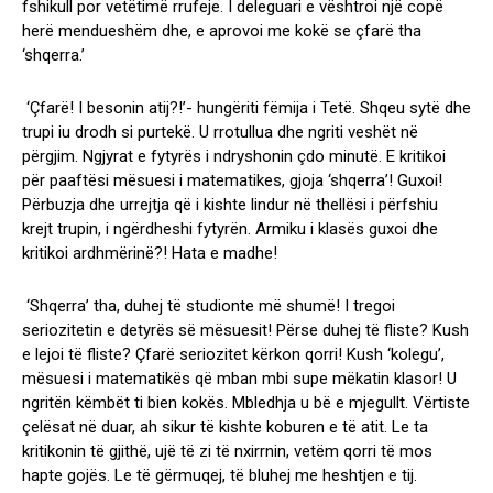
fshikull por vetëtimë rrufeje. I deleguari e vështroi një copë
herë mendueshëm dhe, e aprovoi me kokë se çfarë tha
‘shqerra.’
‘Çfarë! I besonin atij?!’- hungëriti fëmija i Tetë. Shqeu sytë dhe
trupi iu drodh si purtekë. U rrotullua dhe ngriti veshët në
përgjim. Ngjyrat e fytyrës i ndryshonin çdo minutë. E kritikoi
për paaftësi mësuesi i matematikes, gjoja ‘shqerra’! Guxoi!
Përbuzja dhe urrejtja që i kishte lindur në thellësi i përfshiu
krejt trupin, i ngërdheshi fytyrën. Armiku i klasës guxoi dhe
kritikoi ardhmërinë?! Hata e madhe!
‘Shqerra’ tha, duhej të studionte më shumë! I tregoi
seriozitetin e detyrës së mësuesit! Përse duhej të fliste? Kush
e lejoi të fliste? Çfarë seriozitet kërkon qorri! Kush ‘kolegu’,
mësuesi i matematikës që mban mbi supe mëkatin klasor! U
ngritën këmbët ti bien kokës. Mbledhja u bë e mjegullt. Vërtiste
çelësat në duar, ah sikur të kishte koburen e të atit. Le ta
kritikonin të gjithë, ujë të zi të nxirrnin, vetëm qorri të mos
hapte gojës. Le të gërmuqej, të bluhej me heshtjen e tij.