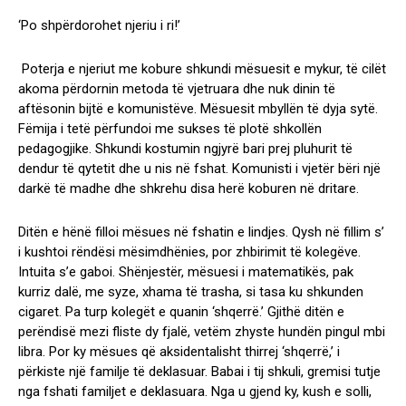
‘Po shpërdorohet njeriu i ri!’
Poterja e njeriut me kobure shkundi mësuesit e mykur, të cilët
akoma përdornin metoda të vjetruara dhe nuk dinin të
aftësonin bijtë e komunistëve. Mësuesit mbyllën të dyja sytë.
Fëmija i tetë përfundoi me sukses të plotë shkollën
pedagogjike. Shkundi kostumin ngjyrë bari prej pluhurit të
dendur të qytetit dhe u nis në fshat. Komunisti i vjetër bëri një
darkë të madhe dhe shkrehu disa herë koburen në dritare.
Ditën e hënë filloi mësues në fshatin e lindjes. Qysh në fillim s’
i kushtoi rëndësi mësimdhënies, por zhbirimit të kolegëve.
Intuita s’e gaboi. Shënjestër, mësuesi i matematikës, pak
kurriz dalë, me syze, xhama të trasha, si tasa ku shkunden
cigaret. Pa turp kolegët e quanin ‘shqerrë.’ Gjithë ditën e
perëndisë mezi fliste dy fjalë, vetëm zhyste hundën pingul mbi
libra. Por ky mësues që aksidentalisht thirrej ‘shqerrë,’ i
përkiste një familje të deklasuar. Babai i tij shkuli, gremisi tutje
nga fshati familjet e deklasuara. Nga u gjend ky, kush e solli,