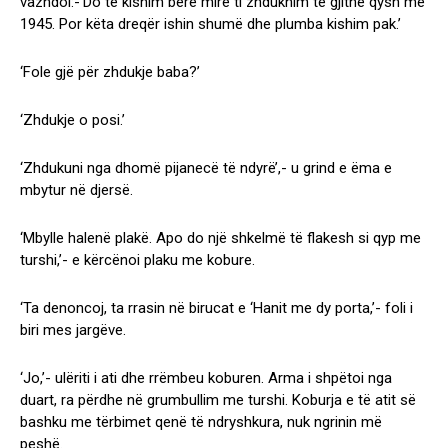
vazhdoi:-‘Do të kishim bërë mirë ti zhduknim të gjithë qysh më
1945. Por këta dreqër ishin shumë dhe plumba kishim pak.’
‘Fole gjë për zhdukje baba?’
‘Zhdukje o posi.’
‘Zhdukuni nga dhomë pijanecë të ndyrë’,- u grind e ëma e
mbytur në djersë.
‘Mbylle halenë plakë. Apo do një shkelmë të flakesh si qyp me
turshi,’- e kërcënoi plaku me kobure.
‘Ta denoncoj, ta rrasin në birucat e ‘Hanit me dy porta,’- foli i
biri mes jargëve.
‘Jo,’- ulëriti i ati dhe rrëmbeu koburen. Arma i shpëtoi nga
duart, ra përdhe në grumbullim me turshi. Koburja e të atit së
bashku me tërbimet qenë të ndryshkura, nuk ngrinin më
peshë.