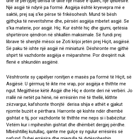
dhe të përtypej derisa të dilte një masë e qullët, një qelbësirë.
Një asgjë të ndyrë pa formë. Asgjëja është kryevepra më e
saktë, prej saj s’ke përse të frikësohesh. Mund të bësh
gjithçka të neveritshme dhe, përsëri asgjëja mbetet asgjë. Se
s’ka materie, por asgjë. Hiç. Kur është hiç dhe gjumi, qetësia
shpirtërore qëndron në shkallën maksimale. Së fundi prej
librave të shenjtë mësoi se Zoti krijoi jetën prej Hiçit, asgjësë.
Së paku të ishte një asgjë në miniaturë. Dëshironte me gjithë
shpirt të vazhdonte asgjëja e mëparshme. Por dreqërit nuk
flenë e shkundën asgjënë.
Vështronte sy çapëlyer ronitjen e masës pa formë të Hiçit, së
Asgjësë. U gërmuq të ikte me vrap, por asgjëja e thithte me
ngut. Megjithëse këtë Asgjë dhe Hiç e donte deri në verbëri. Jo
rrallë në netët pa hënë, në errësirën më të thellë, klithte
zëzvargur, kafshonte thonjtë derisa shija e athët e gjakut
njomte buzët e përthara. Harronte që kishte ndër dhembë
gishtat e tij, por vazhdonte të thithte me neps si i babëzitur.
Vetëm kur i mpiheshin gishtat dhe dhëmbët dergjej përdhe.
Mbështillej kutullaç, qante me gulçe sy ngulur errësirës së
pafund. Duhej errësira dhe mjegulla të dytësoheshin…