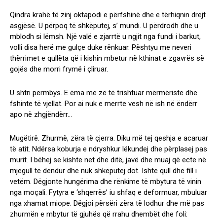
Qindra krahë të zinj oktapodi e përfshinë dhe e tërhiqnin drejt
asgjësë. U përpoq të shkëputej, s’ mundi. U përdrodh dhe u
mblodh si lëmsh. Një valë e zjarrtë u ngjit nga fundi i barkut,
volli disa herë me gulçe duke rënkuar. Pështyu me neveri
thërrimet e qullëta që i kishin mbetur në kthinat e zgavrës së
gojës dhe morri frymë i çliruar.
U shtri përmbys. E ëma me zë të trishtuar mërmëriste dhe
fshinte të vjellat. Por ai nuk e merrte vesh në ish në ëndërr
apo në zhgjëndërr…
Mugëtirë. Zhurmë, zëra të çjerra. Diku më tej qeshja e acaruar
të atit. Ndërsa koburja e ndryshkur lëkundej dhe përplasej pas
murit. I bëhej se kishte net dhe ditë, javë dhe muaj që ecte në
mjegull të dendur dhe nuk shkëputej dot. Ishte qull dhe fill i
vetëm. Dëgjonte hungërima dhe rënkime të mbytura të vinin
nga moçali. Fytyra e ‘shqerrës’ iu shfaq e deformuar, mbuluar
nga xhamat miope. Dëgjoi përsëri zëra të lodhur dhe më pas
zhurmën e mbytur të gjuhës që rrahu dhembët dhe foli: