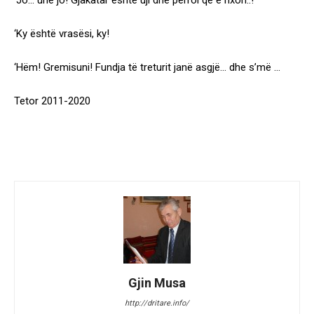
‘Jo… unë jo! Gjakatar është uji dhe përroi që e nxori..!
‘Ky është vrasësi, ky!
‘Hëm! Gremisuni! Fundja të treturit janë asgjë… dhe s’më …
Tetor 2011-2020
Gjin Musa
http://dritare.info/