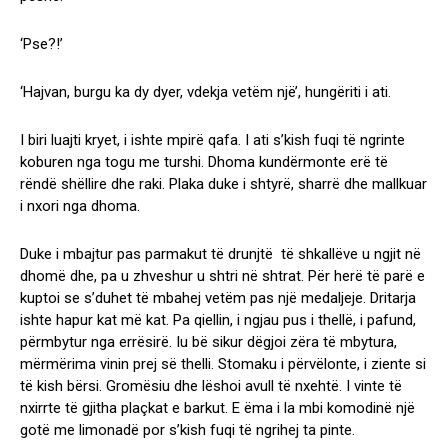
‘Pse?!’
‘Hajvan, burgu ka dy dyer, vdekja vetëm një’, hungëriti i ati.
I biri luajti kryet, i ishte mpirë qafa. I ati s’kish fuqi të ngrinte
koburen nga togu me turshi. Dhoma kundërmonte erë të
rëndë shëllire dhe raki. Plaka duke i shtyrë, sharrë dhe mallkuar
i nxori nga dhoma.
Duke i mbajtur pas parmakut të drunjtë të shkallëve u ngjit në
dhomë dhe, pa u zhveshur u shtri në shtrat. Për herë të parë e
kuptoi se s’duhet të mbahej vetëm pas një medaljeje. Dritarja
ishte hapur kat më kat. Pa qiellin, i ngjau pus i thellë, i pafund,
përmbytur nga errësirë. Iu bë sikur dëgjoi zëra të mbytura,
mërmërima vinin prej së thelli. Stomaku i përvëlonte, i ziente si
të kish bërsi. Gromësiu dhe lëshoi avull të nxehtë. I vinte të
nxirrte të gjitha plaçkat e barkut. E ëma i la mbi komodinë një
gotë me limonadë por s’kish fuqi të ngrihej ta pinte.