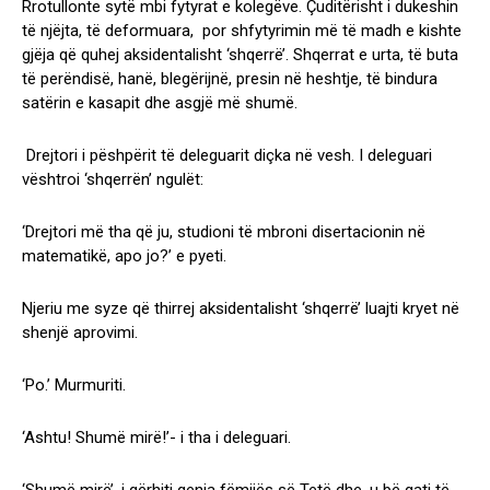
Rrotullonte sytë mbi fytyrat e kolegëve. Çuditërisht i dukeshin
të njëjta, të deformuara, por shfytyrimin më të madh e kishte
gjëja që quhej aksidentalisht ‘shqerrë’. Shqerrat e urta, të buta
të perëndisë, hanë, blegërijnë, presin në heshtje, të bindura
satërin e kasapit dhe asgjë më shumë.
Drejtori i pëshpërit të deleguarit diçka në vesh. I deleguari
vështroi ‘shqerrën’ ngulët:
‘Drejtori më tha që ju, studioni të mbroni disertacionin në
matematikë, apo jo?’ e pyeti.
Njeriu me syze që thirrej aksidentalisht ‘shqerrë’ luajti kryet në
shenjë aprovimi.
‘Po.’ Murmuriti.
‘Ashtu! Shumë mirë!’- i tha i deleguari.