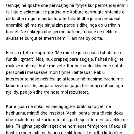
tërhiqej në qoshe dhe përvuajtej në fytyrë kur përmendej emri i
tij. Hija e sekretarit të partisë me kobure gërmuqte shtëpitë e
ulëta dhe rrugët e përbaltura të fshatit dhe jo më mësuesit
anemikë, që me një sinjalizim partie s’dihej nga do u rrihnin
barqet. Në shkrepa dhe gërxhe pafund, mbase në qelitë e
akullta të burgut të tmerrshëm: ‘Hani me dy porta.’
Fëmija i Tetë e kuptonte: ‘Më mirë të jesh i pari i fshatit se i
fundit i qytetit’. Ndaj nuk prapsej para asgjëje. Fshati në gji të
maleve ishte një botë më vete. Kur përfundoi klasën e shtatë,
personeli i mësuesve mori frymë i lehtësuar. Pak u
interesonte nëse nxënësi qe aftësuar në mësime. Njeriu me
kobure u vërtitej përpara syve si gogozhel, ndaj i shtuan nga
një, dy, pse jo edhe tre nota mbi rezultatet.
Kur e çuan në shkollën pedagogjike, braktisi togjet me
hedhurina, minjtë dhe insektet. Veshi pantallona të reja doku
dhe xhaketën e shkurtuar të atit, pa hequr stemën sovjetike në
jakë. Të gjitha çapkënllëqet dhe horrllëqet fëmijërore i flaku së
bashku me minjtë në haurin e kalit topall. Të gjitha këto s’do