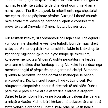
‘Shumë mirë’, i gërhiti qenia fëmijës së Tetë dhe, u bë gati të
ngrihej, të shtynte stolat, të derdhej drejt qorrit me xhama
numër pesë. T’ia flakte syzet, ta mbërthente nga shpatullat
me egërsi dhe ta përplaste përdhe. Guxojnë i thonë shumë
mirë armikut të klasës që përdhosni djalin e komunistit të
orëve të para! Çmenduri! O nëne, bota u bë për dreq!
Kur reshtën kritikat, si somnambul doli nga salla. I deleguari i
vuri dorën në shpatull, e vështroi turbullt. Eci i dërmuar drejt
shtëpisë. A mundej djali i komunistit të flaktë të kritikohej, të
zgërlaqej! Sigurisht, gjëja me syze miope që thirrej prej
kolegëve me idiotësi ‘shqerrë’, kishte përgatitur me kujdes
skenarin e kritikës dhe fundosjen e tij. Me kokë të rënduar nga
mendimet ngjiti të përpjetën që e çonte në shtëpi. Si marrin
guximin të përmbysurit dhe qorrat të mendojnë të bëhen
shkencëtarë. Ku, ku nëne! I paska hyrë vetja në qejf. Por
s’kuptonte simpatinë e hapur të drejtorit të shkollës. Duhet
parë me kujdes e shkuara e afërt dhe e largët e drejtorit.
Duhet të ketë ndonjë kleçkë në biografi që pëlqen dhe përkrah
armiqtë e klasës. Kishte bërë kërkesë në seksion të arsimit të
zinte vendin e drejtorit. Duhet t’i ketë rënë në vesh ndaj e