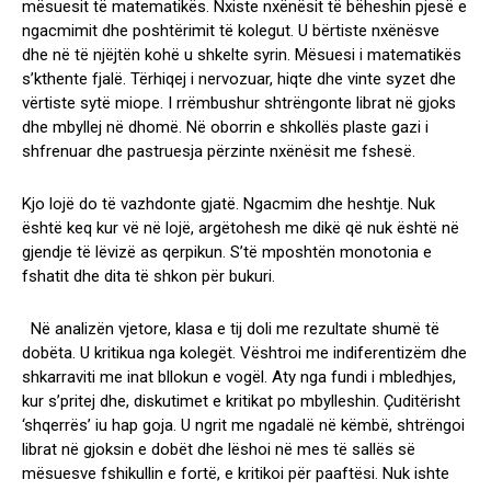
mësuesit të matematikës. Nxiste nxënësit të bëheshin pjesë e
ngacmimit dhe poshtërimit të kolegut. U bërtiste nxënësve
dhe në të njëjtën kohë u shkelte syrin. Mësuesi i matematikës
s’kthente fjalë. Tërhiqej i nervozuar, hiqte dhe vinte syzet dhe
vërtiste sytë miope. I rrëmbushur shtrëngonte librat në gjoks
dhe mbyllej në dhomë. Në oborrin e shkollës plaste gazi i
shfrenuar dhe pastruesja përzinte nxënësit me fshesë.
Kjo lojë do të vazhdonte gjatë. Ngacmim dhe heshtje. Nuk
është keq kur vë në lojë, argëtohesh me dikë që nuk është në
gjendje të lëvizë as qerpikun. S’të mposhtën monotonia e
fshatit dhe dita të shkon për bukuri.
Në analizën vjetore, klasa e tij doli me rezultate shumë të
dobëta. U kritikua nga kolegët. Vështroi me indiferentizëm dhe
shkarraviti me inat bllokun e vogël. Aty nga fundi i mbledhjes,
kur s’pritej dhe, diskutimet e kritikat po mbylleshin. Çuditërisht
‘shqerrës’ iu hap goja. U ngrit me ngadalë në këmbë, shtrëngoi
librat në gjoksin e dobët dhe lëshoi në mes të sallës së
mësuesve fshikullin e fortë, e kritikoi për paaftësi. Nuk ishte