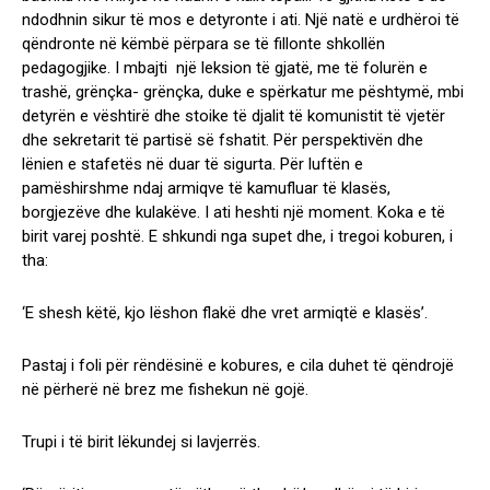
ndodhnin sikur të mos e detyronte i ati. Një natë e urdhëroi të
qëndronte në këmbë përpara se të fillonte shkollën
pedagogjike. I mbajti një leksion të gjatë, me të folurën e
trashë, grënçka- grënçka, duke e spërkatur me pështymë, mbi
detyrën e vështirë dhe stoike të djalit të komunistit të vjetër
dhe sekretarit të partisë së fshatit. Për perspektivën dhe
lënien e stafetës në duar të sigurta. Për luftën e
pamëshirshme ndaj armiqve të kamufluar të klasës,
borgjezëve dhe kulakëve. I ati heshti një moment. Koka e të
birit varej poshtë. E shkundi nga supet dhe, i tregoi koburen, i
tha:
‘E shesh këtë, kjo lëshon flakë dhe vret armiqtë e klasës’.
Pastaj i foli për rëndësinë e kobures, e cila duhet të qëndrojë
në përherë në brez me fishekun në gojë.
Trupi i të birit lëkundej si lavjerrës.