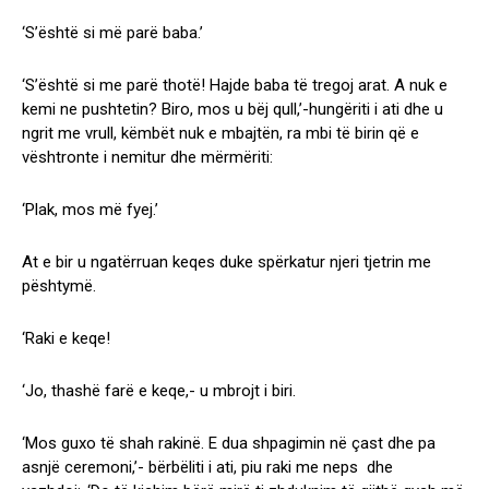
‘S’është si më parë baba.’
‘S’është si me parë thotë! Hajde baba të tregoj arat. A nuk e
kemi ne pushtetin? Biro, mos u bëj qull,’-hungëriti i ati dhe u
ngrit me vrull, këmbët nuk e mbajtën, ra mbi të birin që e
vështronte i nemitur dhe mërmëriti:
‘Plak, mos më fyej.’
At e bir u ngatërruan keqes duke spërkatur njeri tjetrin me
pështymë.
‘Raki e keqe!
‘Jo, thashë farë e keqe,- u mbrojt i biri.
‘Mos guxo të shah rakinë. E dua shpagimin në çast dhe pa
asnjë ceremoni,’- bërbëliti i ati, piu raki me neps dhe