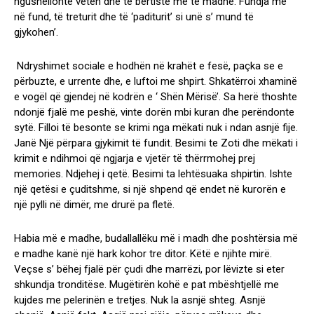
ngushëllonte veten dhe të bërtiste me të madhe: Fundja më
në fund, të treturit dhe të ‘paditurit’ si unë s’ mund të
gjykohen’.
Ndryshimet sociale e hodhën në krahët e fesë, paçka se e
përbuzte, e urrente dhe, e luftoi me shpirt. Shkatërroi xhaminë
e vogël që gjendej në kodrën e ‘ Shën Mërisë’. Sa herë thoshte
ndonjë fjalë me peshë, vinte dorën mbi kuran dhe perëndonte
sytë. Filloi të besonte se krimi nga mëkati nuk i ndan asnjë fije.
Janë Një përpara gjykimit të fundit. Besimi te Zoti dhe mëkati i
krimit e ndihmoi që ngjarja e vjetër të thërrmohej prej
memories. Ndjehej i qetë. Besimi ta lehtësuaka shpirtin. Ishte
një qetësi e çuditshme, si një shpend që endet në kurorën e
një pylli në dimër, me drurë pa fletë.
Habia më e madhe, budallallëku më i madh dhe poshtërsia më
e madhe kanë një hark kohor tre ditor. Këtë e njihte mirë.
Veçse s’ bëhej fjalë për çudi dhe marrëzi, por lëvizte si eter
shkundja tronditëse. Mugëtirën kohë e pat mbështjellë me
kujdes me pelerinën e tretjes. Nuk la asnjë shteg. Asnjë