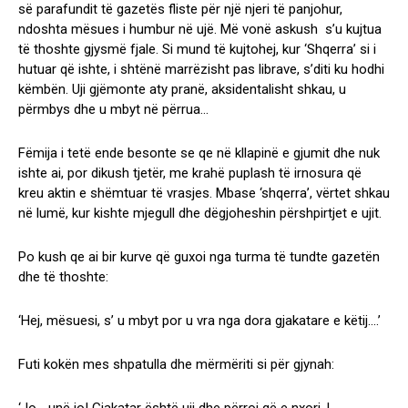
së parafundit të gazetës fliste për një njeri të panjohur,
ndoshta mësues i humbur në ujë. Më vonë askush s’u kujtua
të thoshte gjysmë fjale. Si mund të kujtohej, kur ‘Shqerra’ si i
hutuar që ishte, i shtënë marrëzisht pas librave, s’diti ku hodhi
këmbën. Uji gjëmonte aty pranë, aksidentalisht shkau, u
përmbys dhe u mbyt në përrua…
Fëmija i tetë ende besonte se qe në kllapinë e gjumit dhe nuk
ishte ai, por dikush tjetër, me krahë puplash të irnosura që
kreu aktin e shëmtuar të vrasjes. Mbase ‘shqerra’, vërtet shkau
në lumë, kur kishte mjegull dhe dëgjoheshin përshpirtjet e ujit.
Po kush qe ai bir kurve që guxoi nga turma të tundte gazetën
dhe të thoshte:
‘Hej, mësuesi, s’ u mbyt por u vra nga dora gjakatare e këtij….’
Futi kokën mes shpatulla dhe mërmëriti si për gjynah: