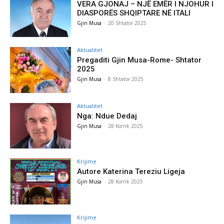
VERA GJONAJ – NJË EMËR I NJOHUR I
DIASPORËS SHQIPTARE NË ITALI
Gjin Musa
-
20 Shtator 2025
Aktualitet
Pregaditi Gjin Musa-Rome- Shtator
2025
Gjin Musa
-
8 Shtator 2025
Aktualitet
Nga: Ndue Dedaj
Gjin Musa
-
28 Korrik 2025
Krijime
Autore Katerina Tereziu Ligeja
Gjin Musa
-
28 Korrik 2025
Krijime