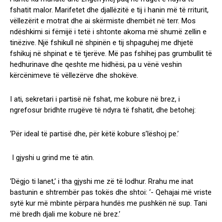
fshatit malor. Marifetet dhe djallëzitë e tij i hanin më të rriturit,
vëllezërit e motrat dhe ai skërmiste dhembët në terr. Mos
ndëshkimi si fëmijë i tetë i shtonte akoma më shumë zellin e
tinëzive. Një fshikull në shpinën e tij shpaguhej me dhjetë
fshikuj në shpinat e të tjerëve. Më pas fshihej pas grumbullit të
hedhurinave dhe qeshte me hidhësi, pa u vënë veshin
kërcënimeve të vëllezërve dhe shokëve.
I ati, sekretari i partisë në fshat, me kobure në brez, i
ngrefosur bridhte rrugëve të ndyra të fshatit, dhe betohej:
‘Për ideal të partisë dhe, për këtë kobure s’lëshoj pe.’
I gjyshi u grind me të atin.
‘Dëgjo ti lanet,’ i tha gjyshi me zë të lodhur. Rrahu me inat
bastunin e shtrembër pas tokës dhe shtoi: ‘- Qehajai më vriste
sytë kur më mbinte përpara hundës me pushkën në sup. Tani
më bredh djali me kobure në brez.’