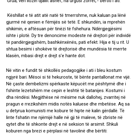
‘Grua, vëri llozin djallit ashef, na urgusi zorrët,’- bërtiti i ati.
Këshillat e të atit atë natë të tmerrshme, nuk kaluan pa lënë
gjurmë në qenien e fëmijës së tetë. E shkundën, ia mprehën
shikimin, e aftësuan për tinëzi të fshehura. Ndërgjegjësimi
ishte i plotë. Dy tre denoncime modeste në drejtori për individë
të pandërgjegjshëm, bashkënxënës, pati efekt. Hija e tij u rit. U
shtua besimi i shokëve të drejtorisë dhe mundësia të merrte
klasën, mbasi drejt e drejt s’e hante dot.
Në vitin e fundit të shkollës pedagogjike i ati i bleu kostum
ngjyrë bari. Mësoi si të hekuroste, të bënte pantallonat me vijë.
Në çaste dembelizmi spërkaste këpucët me pështymë dhe i
fshinte lezetshëm me cepin e leshtë të batanijes. Kostumi i
dha rëndësi. Megjithëse në mësime nuk dallohej, zvarritej në
pragun e rrezikshëm midis notës kaluese dhe mbetëse. Aq sa
u detyrua komunisti me kobure të hipte në kalin gërdallë. Të
linte fshatin me njëmijë halle në gji të maleve, të zbriste në
qytet dhe të shkonte drejt e në seksion të arsimit. Shkuli
koburen nga brezi e përplasi në tavolinë dhe bërtiti: