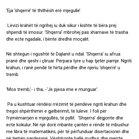
‘Eja ‘shqerrë’ të thithësh erë mjegulle’.
Lëvizi krahët të ngrihej iu duk sikur i kishte të bëra prej
shpendi të irnosur. ‘Shqerra’ mbrohej pas xhamave të trasha
dhe ecte ngadalë, i bënte dredhë moçalit.
Në shtegun i ngushtë të Dajlanit u ndal. ‘Shqerra’ iu afrua
pranë dhe qeshi i çliruar. Përpara tyre u hap tjetër pamje. Ngriti
krahun, i ranë pendë të hirta përdhe dhe njeriu ‘shqerrë’ u
tremb.
‘Mos tremb,’- i tha, -‘Je pjesa ime e munguar’.
Pa u kushtuar rëndësi rrëzimit të pendëve ngriti krahun dhe
tregoi shpërthimin e gjelbërimit, të luleve. I foli për
frymëmarrjen e mjegullës, të pyllit. ‘Shqerra’ dëgjonte dhe
ecte kokulur. Në një dorë mbante çantën e rëndë të mbushur
me libra të matematikës, për të përfunduar disertacionin dhe
në tjetrën pardesynë. Vështronte ballë rrudhur dhe merrte