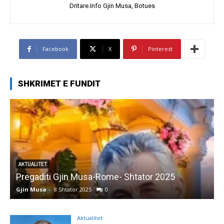
Dritare.Info Gjin Musa, Botues
Facebook
X
Pinterest
SHKRIMET E FUNDIT
AKTUALITET
Pregaditi Gjin Musa-Rome- Shtator 2025
Gjin Musa
-
8 Shtator 2025
0
G
Aktualitet