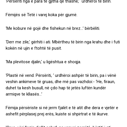
‘Përsëriti nga e para të gjitha që thashë,’ urdhëroi të birin.
Fëmijës së Tetë i varej koka për gjumë.
‘Me kobure në gojë dhe fishekun në brez…’ bërbëliti.
‘Derr me zile,’ gërhiti i ati. Mbërtheu të birin nga krahu dhe i futi
kokën në ujin e ftohtë të pusit.
‘Ma plevitose djalin,’ u ligështua e shoqja.
‘Plastë në vend. Përsëriti, ‘ urdhëroi ashpër të birin, pa i vënë
veshin ankimeve të gruas, dhe më pas vazhdoi:- ‘He, firaun,
duhet ta kesh busull, në çdo hap të jetës luftën kundër
armiqve te kllasës…’
Fëmija përsëriste si në jerm fjalët e të atit dhe dera e vjetër e
ashefit përplasej prej erës, kuiste si shpirtrat e të ikurve.