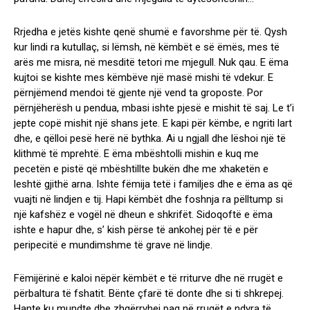
Rrjedha e jetës kishte qenë shumë e favorshme për të. Qysh
kur lindi ra kutullaç, si lëmsh, në këmbët e së ëmës, mes të
arës me misra, në mesditë tetori me mjegull. Nuk qau. E ëma
kujtoi se kishte mes këmbëve një masë mishi të vdekur. E
përnjëmend mendoi të gjente një vend ta groposte. Por
përnjëherësh u pendua, mbasi ishte pjesë e mishit të saj. Le t’i
jepte copë mishit një shans jete. E kapi për këmbe, e ngriti lart
dhe, e qëlloi pesë herë në bythka. Ai u ngjall dhe lëshoi një të
klithmë të mprehtë. E ëma mbështolli mishin e kuq me
pecetën e pistë që mbështillte bukën dhe me xhaketën e
leshtë gjithë arna. Ishte fëmija tetë i familjes dhe e ëma as që
vuajti në lindjen e tij. Hapi këmbët dhe foshnja ra pëlltump si
një kafshëz e vogël në dheun e shkrifët. Sidoqoftë e ëma
ishte e hapur dhe, s’ kish përse të ankohej për të e për
peripecitë e mundimshme të grave në lindje.
Fëmijërinë e kaloi nëpër këmbët e të rriturve dhe në rrugët e
përbaltura të fshatit. Bënte çfarë të donte dhe si ti shkrepej.
Hante ku mundte dhe zhgërryhej paq në rrugët e ndyra të