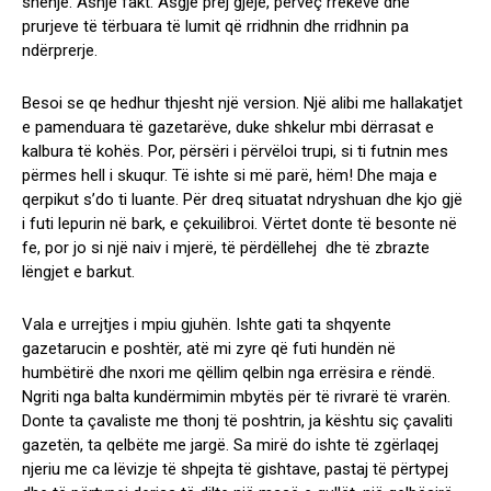
shenjë. Asnjë fakt. Asgjë prej gjëje, përveç rrëkeve dhe
prurjeve të tërbuara të lumit që rridhnin dhe rridhnin pa
ndërprerje.
Besoi se qe hedhur thjesht një version. Një alibi me hallakatjet
e pamenduara të gazetarëve, duke shkelur mbi dërrasat e
kalbura të kohës. Por, përsëri i përvëloi trupi, si ti futnin mes
përmes hell i skuqur. Të ishte si më parë, hëm! Dhe maja e
qerpikut s’do ti luante. Për dreq situatat ndryshuan dhe kjo gjë
i futi lepurin në bark, e çekuilibroi. Vërtet donte të besonte në
fe, por jo si një naiv i mjerë, të përdëllehej dhe të zbrazte
lëngjet e barkut.
Vala e urrejtjes i mpiu gjuhën. Ishte gati ta shqyente
gazetarucin e poshtër, atë mi zyre që futi hundën në
humbëtirë dhe nxori me qëllim qelbin nga errësira e rëndë.
Ngriti nga balta kundërmimin mbytës për të rivrarë të vrarën.
Donte ta çavaliste me thonj të poshtrin, ja kështu siç çavaliti
gazetën, ta qelbëte me jargë. Sa mirë do ishte të zgërlaqej
njeriu me ca lëvizje të shpejta të gishtave, pastaj të përtypej