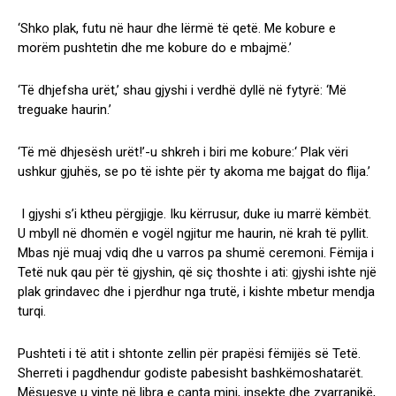
‘Shko plak, futu në haur dhe lërmë të qetë. Me kobure e
morëm pushtetin dhe me kobure do e mbajmë.’
‘Të dhjefsha urët,’ shau gjyshi i verdhë dyllë në fytyrë: ‘Më
treguake haurin.’
‘Të më dhjesësh urët!’-u shkreh i biri me kobure:‘ Plak vëri
ushkur gjuhës, se po të ishte për ty akoma me bajgat do flija.’
I gjyshi s’i ktheu përgjigje. Iku kërrusur, duke iu marrë këmbët.
U mbyll në dhomën e vogël ngjitur me haurin, në krah të pyllit.
Mbas një muaj vdiq dhe u varros pa shumë ceremoni. Fëmija i
Tetë nuk qau për të gjyshin, që siç thoshte i ati: gjyshi ishte një
plak grindavec dhe i pjerdhur nga trutë, i kishte mbetur mendja
turqi.
Pushteti i të atit i shtonte zellin për prapësi fëmijës së Tetë.
Sherreti i pagdhendur godiste pabesisht bashkëmoshatarët.
Mësuesve u vinte në libra e çanta minj, insekte dhe zvarranikë,