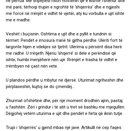
në përrua. Me shpejtësi nxori hostenin që e kishte fshehur ditë
më parë, tërhoqi trupin e ngrohtë të ‘shqerrës’ dhe e ngjeshi
me forcë në rrënjët e vidhit të vjetër, aty ku vorbulla e ujit ishte
me e madhe.
Veshët i buçisnin. Oshtima e ujit dhe e pyllit e tundnin si
tërmet. Pendët e irnosura rranë të gjitha përdhe. Ulëriti fort të
largonte hijen e vdekjes së tjetrit. Ulërima u përsërit disa herë
me radhë. U rrëqeth. Njeriu ‘shqerrë’ si dele e perëndisë që
ishte, humbi menjëherë nën ujë. Rrënjët e trasha të vidhit e
rrëmbyen në çast nën vete.
U plandos përdhe u mbytur në djersë. Uturimat ngriheshin dhe
përplaseshin, kujtoj se do çmendej…
Zhurmat ofshëtinë dhe, për një moment drodhën ajrin, pastaj
u fashitën. Zëri i grindur i të atit u tret së bashku me mjegullën.
Dëgjohej vetëm uturima e ujit dhe pendët e hirta që iknin tutje.
Trupi i ‘shqerrës’ u gjend mbas një jave. Artikulli në cep faqes