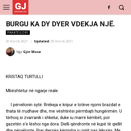
GJ
DRITARE E RE
BURGU KA DY DYER VDEKJA NJË.
PAKATEGORI
30 Korrik 2021
Updated:
30 Korrik 2021
Nga
Gjin Musa
KRISTAQ TURTULLI
Mbështetur në ngjarje reale.
I përvëlonin sytë. Rrëkeja e kripur e lotëve njomi brazdat e
thata të rrudhave dhe, me vështirësi përmbajti hungërimën. U
tërhoq si zvarranik i shkelur, duke iu marrë këmbët, por
gazetën s’e lëshoi nga dora. Dielli qëndronte në kupë të qiellit
dhe përvëlonte. Prej djersës këmisha iu ngjit pas lëkurës. Me