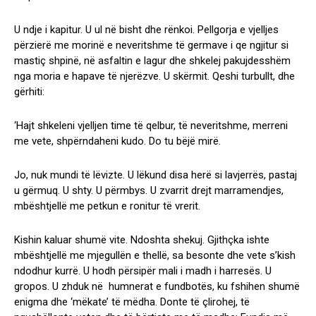
U ndje i kapitur. U ul në bisht dhe rënkoi. Pellgorja e vjelljes
përzierë me morinë e neveritshme të germave i qe ngjitur si
mastiç shpinë, në asfaltin e lagur dhe shkelej pakujdesshëm
nga moria e hapave të njerëzve. U skërmit. Qeshi turbullt, dhe
gërhiti:
‘Hajt shkeleni vjelljen time të qelbur, të neveritshme, merreni
me vete, shpërndaheni kudo. Do tu bëjë mirë.
Jo, nuk mundi të lëvizte. U lëkund disa herë si lavjerrës, pastaj
u gërmuq. U shty. U përmbys. U zvarrit drejt marramendjes,
mbështjellë me petkun e ronitur të vrerit.
Kishin kaluar shumë vite. Ndoshta shekuj. Gjithçka ishte
mbështjellë me mjegullën e thellë, sa besonte dhe vete s’kish
ndodhur kurrë. U hodh përsipër mali i madh i harresës. U
gropos. U zhduk në humnerat e fundbotës, ku fshihen shumë
enigma dhe ‘mëkate’ të mëdha. Donte të çlirohej, të