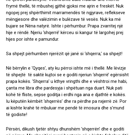
frymë thellë, të mbushej gjithë gjoksi me ajrin e freskët. Nuk
ngopej prej shpërthimit marramendës të ngjyrave, reflekseve
mëngjesore dhe valëzimin e bulëzave të vesës. Nuk ka më
bujare se Nëna natyrë. Ishte i përhumbur. Prapa zvarritej një
hije e rëndë. Njeriu ‘shqerrë’ kërceu si kangur të largohej prej
hijes por ishte e pamundur.
Sa shpejt përhumben njerëzit që janë si ‘shqerra,’ sa shpejt!
Në bërrylin e ‘Qyqes’, aty ku përroi ishte më i thellë. Me lëvizje
të shpejtë të saktë kujtoi se e goditi njeriun ‘shqerrë’ egërsisht
prapa kokës. ‘Shqerra’ u kthye vringthi dhe e vështroi me habi,
çanta me libra dhe pardesyja i shpëtuan nga duart. Nuk pati
kohë të fliste, sepse goditja i erdhi nga ana e djathtë e kokës.
Iu këputën këmbët ‘shqerrës’ dhe ra përdhe pa nxjerrë zë. Por
ai kishte krahë të mbuluar me pendë të irnosura dhe s’mund
të godiste!
Përsëri, dikush tjetër shtyu dhunshëm ’shqerrën’ dhe e goditi