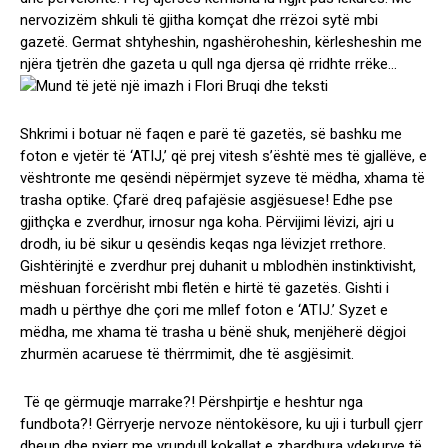
nervozizëm shkuli të gjitha komçat dhe rrëzoi sytë mbi
gazetë. Germat shtyheshin, ngashëroheshin, kërlesheshin me
njëra tjetrën dhe gazeta u qull nga djersa që rridhte rrëke…
Shkrimi i botuar në faqen e parë të gazetës, së bashku me
foton e vjetër të ‘ATIJ,’ që prej vitesh s’është mes të gjallëve, e
vështronte me qesëndi nëpërmjet syzeve të mëdha, xhama të
trasha optike. Çfarë dreq pafajësie asgjësuese! Edhe pse
gjithçka e zverdhur, irnosur nga koha. Përvijimi lëvizi, ajri u
drodh, iu bë sikur u qesëndis keqas nga lëvizjet rrethore.
Gishtërinjtë e zverdhur prej duhanit u mblodhën instinktivisht,
mëshuan forcërisht mbi fletën e hirtë të gazetës. Gishti i
madh u përthye dhe çori me mllef foton e ‘ATIJ.’ Syzet e
mëdha, me xhama të trasha u bënë shuk, menjëherë dëgjoi
zhurmën acaruese të thërrmimit, dhe të asgjësimit.
Të qe gërmuqje marrake?! Përshpirtje e heshtur nga
fundbota?! Gërryerje nervoze nëntokësore, ku uji i turbull çjerr
dheun dhe nxjerr me vrundull kokallat e zbardhura vdekurve të