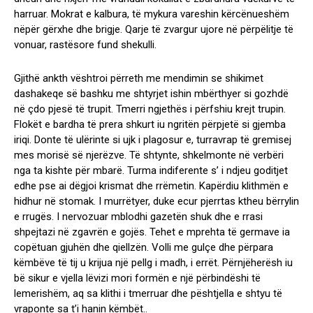
harruar. Mokrat e kalbura, të mykura vareshin kërcënueshëm
nëpër gërxhe dhe brigje. Qarje të zvargur ujore në përpëlitje të
vonuar, rastësore fund shekulli.
Gjithë ankth vështroi përreth me mendimin se shikimet
dashakeqe së bashku me shtyrjet ishin mbërthyer si gozhdë
në çdo pjesë të trupit. Tmerri ngjethës i përfshiu krejt trupin.
Flokët e bardha të prera shkurt iu ngritën përpjetë si gjemba
iriqi. Donte të ulërinte si ujk i plagosur e, turravrap të gremisej
mes morisë së njerëzve. Të shtynte, shkelmonte në verbëri
nga ta kishte për mbarë. Turma indiferente s’ i ndjeu goditjet
edhe pse ai dëgjoi krismat dhe rrëmetin. Kapërdiu klithmën e
hidhur në stomak. I murrëtyer, duke ecur pjerrtas ktheu bërrylin
e rrugës. I nervozuar mblodhi gazetën shuk dhe e rrasi
shpejtazi në zgavrën e gojës. Tehet e mprehta të germave ia
copëtuan gjuhën dhe qiellzën. Volli me gulçe dhe përpara
këmbëve të tij u krijua një pellg i madh, i errët. Përnjëherësh iu
bë sikur e vjella lëvizi mori formën e një përbindëshi të
lemerishëm, aq sa klithi i tmerruar dhe pështjella e shtyu të
vraponte sa t’i hanin këmbët..