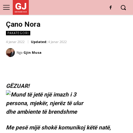
GJ
DRITARE E RE
Çano Nora
PAKATEGORI
4 Janar 2022
Updated:
4 Janar 2022
Nga
Gjin Musa
GËZUAR!
Me pesë mijë shokë komunikoj këtë natë,