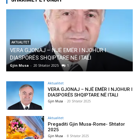
Ë EMËR I NJOHUR I
AKTUALITET
ARE NË ITALI
Pregaditi Gjin Musa-Rom
1
Gjin Musa
-
8 Shtator 2025
0
Aktualitet
VERA GJONAJ – NJË EMËR I NJOHUR I
DIASPORËS SHQIPTARE NË ITALI
Gjin Musa
-
20 Shtator 2025
Aktualitet
Pregaditi Gjin Musa-Rome- Shtator
2025
Gjin Musa
-
8 Shtator 2025