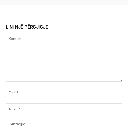
LINI NJË PËRGJIGJE
Koment:
Emr
Ema
Ue