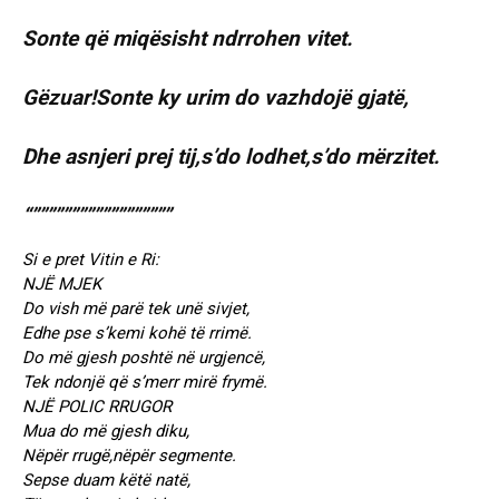
Sonte që miqësisht ndrrohen vitet.
Gëzuar!Sonte ky urim do vazhdojë gjatë,
Dhe asnjeri prej tij,s’do lodhet,s’do mërzitet.
“””””””””””””””””””
Si e pret Vitin e Ri:
NJË MJEK
Do vish më parë tek unë sivjet,
Edhe pse s’kemi kohë të rrimë.
Do më gjesh poshtë në urgjencë,
Tek ndonjë që s’merr mirë frymë.
NJË POLIC RRUGOR
Mua do më gjesh diku,
Nëpër rrugë,nëpër segmente.
Sepse duam këtë natë,