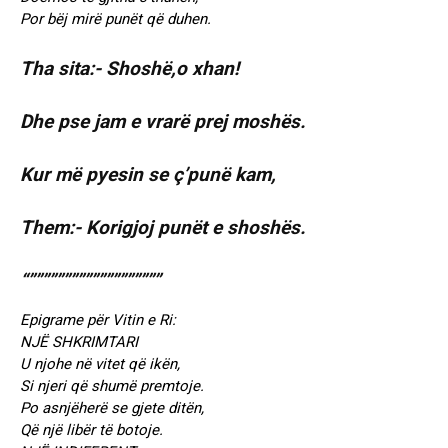
Por bëj mirë punët që duhen.
Tha sita:- Shoshë,o xhan!
Dhe pse jam e vrarë prej moshës.
Kur më pyesin se ç’punë kam,
Them:- Korigjoj punët e shoshës.
“”””””””””””””””””””
Epigrame për Vitin e Ri:
NJË SHKRIMTARI
U njohe në vitet që ikën,
Si njeri që shumë premtoje.
Po asnjëherë se gjete ditën,
Që një libër të botoje.