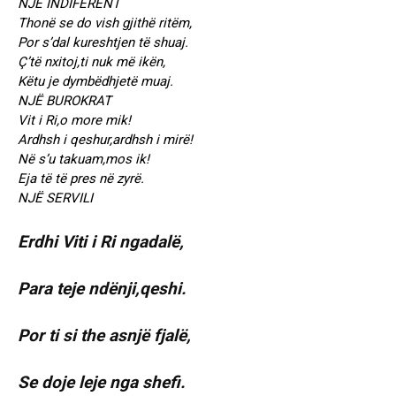
NJË INDIFERENT
Thonë se do vish gjithë ritëm,
Por s’dal kureshtjen të shuaj.
Ç’të nxitoj,ti nuk më ikën,
Këtu je dymbëdhjetë muaj.
NJË BUROKRAT
Vit i Ri,o more mik!
Ardhsh i qeshur,ardhsh i mirë!
Në s’u takuam,mos ik!
Eja të të pres në zyrë.
NJË SERVILI
Erdhi Viti i Ri ngadalë,
Para teje ndënji,qeshi.
Por ti si the asnjë fjalë,
Se doje leje nga shefi.