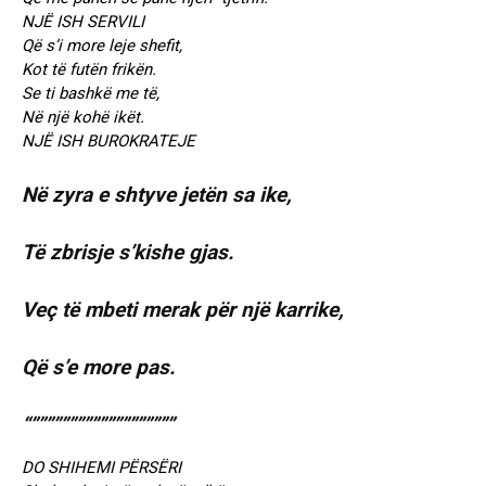
NJË ISH SERVILI
Që s’i more leje shefit,
Kot të futën frikën.
Se ti bashkë me të,
Në një kohë ikët.
NJË ISH BUROKRATEJE
Në zyra e shtyve jetën sa ike,
Të zbrisje s’kishe gjas.
Veç të mbeti merak për një karrike,
Që s’e more pas.
“”””””””””””””””””””
DO SHIHEMI PËRSËRI