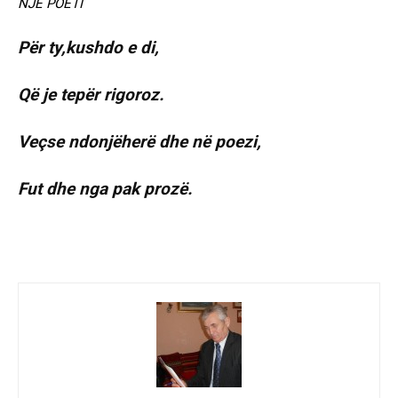
NJË POETI
Për ty,kushdo e di,
Që je tepër rigoroz.
Veçse ndonjëherë dhe në poezi,
Fut dhe nga pak prozë.