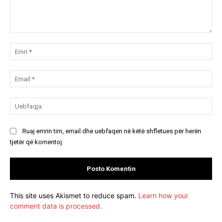
Koment:
Emr
Ema
Ue
Ruaj emrin tim, email dhe uebfaqen në këtë shfletues për herën
tjetër që komentoj.
This site uses Akismet to reduce spam.
Learn how your
comment data is processed.