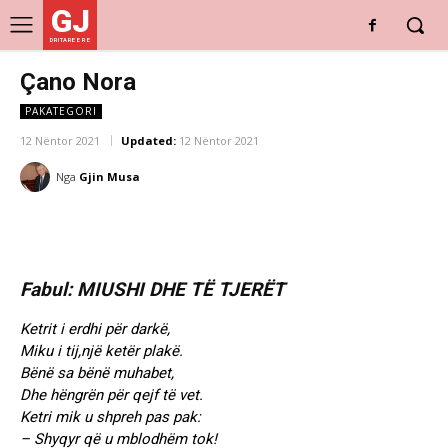
GJ
DRITARE E RE
Çano Nora
PAKATEGORI
12 Nëntor 2021
Updated:
12 Nëntor 2021
Nga
Gjin Musa
Fabul: MIUSHI DHE TË TJERËT
Ketrit i erdhi për darkë,
Miku i tij,një ketër plakë.
Bënë sa bënë muhabet,
Dhe hëngrën për qejf të vet.
Ketri mik u shpreh pas pak:
– Shyqyr që u mblodhëm tok!