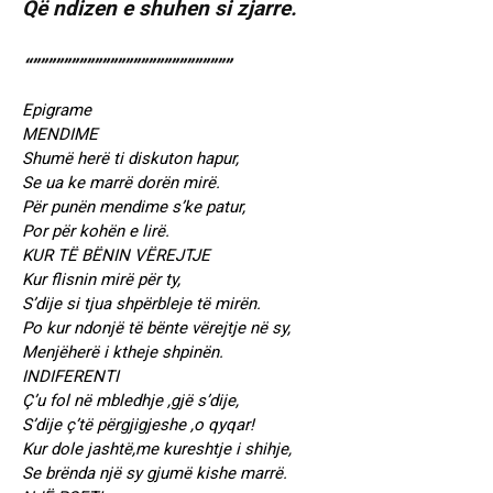
Që ndizen e shuhen si zjarre.
“””””””””””””””””””””””””””
Epigrame
MENDIME
Shumë herë ti diskuton hapur,
Se ua ke marrë dorën mirë.
Për punën mendime s’ke patur,
Por për kohën e lirë.
KUR TË BËNIN VËREJTJE
Kur flisnin mirë për ty,
S’dije si tjua shpërbleje të mirën.
Po kur ndonjë të bënte vërejtje në sy,
Menjëherë i ktheje shpinën.
INDIFERENTI
Ç’u fol në mbledhje ,gjë s’dije,
S’dije ç’të përgjigjeshe ,o qyqar!
Kur dole jashtë,me kureshtje i shihje,
Se brënda një sy gjumë kishe marrë.