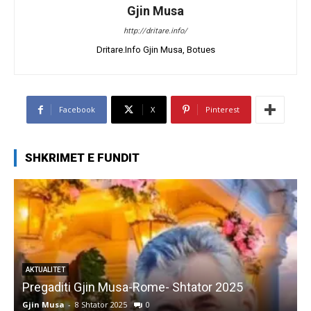
Gjin Musa
http://dritare.info/
Dritare.Info Gjin Musa, Botues
Facebook
X
Pinterest
SHKRIMET E FUNDIT
AKTUALITET
Pregaditi Gjin Musa-Rome- Shtator 2025
Gjin Musa
-
8 Shtator 2025
0
G