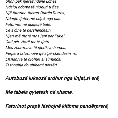
Shoh pak njerëz ndanë udhës,
Ndaloj ndonjë të njohuri ti flas.
Një fatorino thërret:Durrës,Durrës,
Ndonjë tjetër më ndjek nga pas.
Fatorinot në dukje,të butë,
Që s’dinë të përshëndesin.
Njeri më thotë,mos jeni për Pukë?
Gati për Vlorë thotë tjetri.
Mes zhurrmave të njerëzve humba,
Përpara fatorinove që s’përshëndesin, rri.
Eh,ndonjë të njohuri si s’munda!
Ti thoshja do shihemi përsëri.
Autobuzë luksozë ardhur nga linjat,si erë,
Me tabela qytetesh në xhame.
Fatorinot prapë lëshojnë klithma pandërprerë,