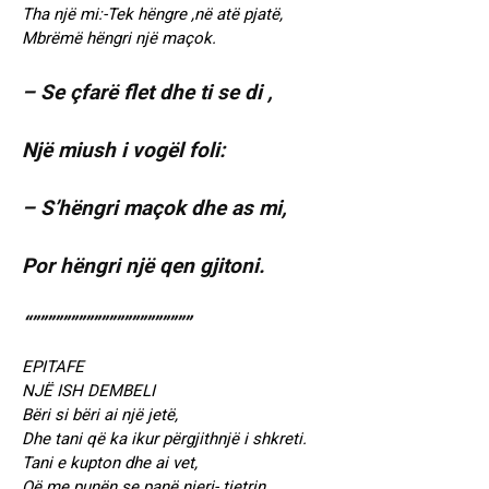
Tha një mi:-Tek hëngre ,në atë pjatë,
Mbrëmë hëngri një maçok.
– Se çfarë flet dhe ti se di ,
Një miush i vogël foli:
– S’hëngri maçok dhe as mi,
Por hëngri një qen gjitoni.
“”””””””””””””””””””””
EPITAFE
NJË ISH DEMBELI
Bëri si bëri ai një jetë,
Dhe tani që ka ikur përgjithnjë i shkreti.
Tani e kupton dhe ai vet,
Që me punën se panë njeri- tjetrin.