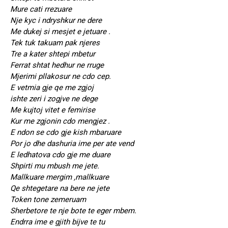
Mure cati rrezuare
Nje kyc i ndryshkur ne dere
Me dukej si mesjet e jetuare .
Tek tuk takuam pak njeres
Tre a kater shtepi mbetur
Ferrat shtat hedhur ne rruge
Mjerimi pllakosur ne cdo cep.
E vetmia gje qe me zgjoj
ishte zeri i zogjve ne dege
Me kujtoj vitet e femirise
Kur me zgjonin cdo mengjez .
E ndon se cdo gje kish mbaruare
Por jo dhe dashuria ime per ate vend
E ledhatova cdo gje me duare
Shpirti mu mbush me jete.
Mallkuare mergim ,mallkuare
Qe shtegetare na bere ne jete
Token tone zemeruam
Sherbetore te nje bote te eger mbem.
Endrra ime e gjith bijve te tu