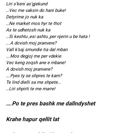
Liri s’keni as’gjekund
…Vec me vaksin do hani buke!
Detyrime jo nuk ka
…Ne market mos hyr te thot
As te udhetosh nuk ka
…Si keshtu ,esi ashtu ,per njerin u be hata !
….A dovish moj pranvere?
Vall k’saj smundie tia dal mban
….Mos degjoj me per vdekie
Vec keng zoqsh ane e mbane!
A dovish moj pranvere?
….Pyes ty se shpres te kam?
Te lind dielli sa me shpete…
…Liri shpirti te me marre!
….Po te pres bashk me dallndyshet
Krahe hapur qellit lat