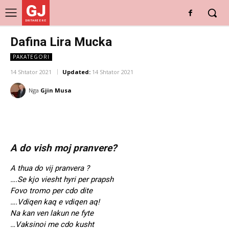
GJ
DRITARE E RE
Dafina Lira Mucka
PAKATEGORI
14 Shtator 2021
Updated:
14 Shtator 2021
Nga
Gjin Musa
A do vish moj pranvere?
A thua do vij pranvera ?
….Se kjo viesht hyri per prapsh
Fovo tromo per cdo dite
….Vdiqen kaq e vdiqen aq!
Na kan ven lakun ne fyte
…Vaksinoi me cdo kusht