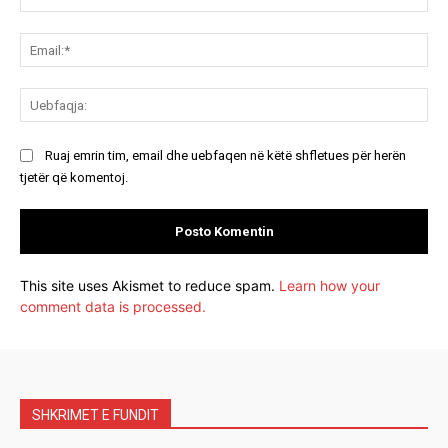
Ema
Ue
Ruaj emrin tim, email dhe uebfaqen në këtë shfletues për herën
tjetër që komentoj.
This site uses Akismet to reduce spam.
Learn how your
comment data is processed.
SHKRIMET E FUNDIT