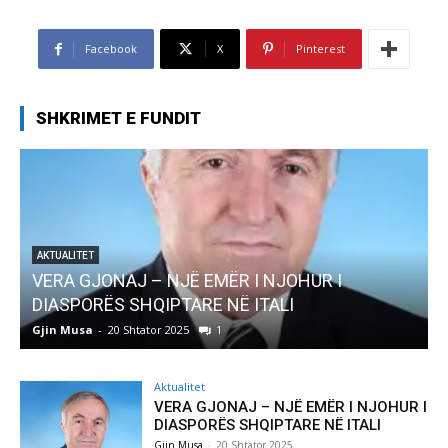
Facebook
X
Pinterest
SHKRIMET E FUNDIT
AKTUALITET
Pregaditi Gjin Musa-Rome- Shtator 2025
Gjin Musa
-
8 Shtator 2025
0
Aktualitet
VERA GJONAJ – NJË EMËR I NJOHUR I
DIASPORËS SHQIPTARE NË ITALI
Gjin Musa
-
20 Shtator 2025