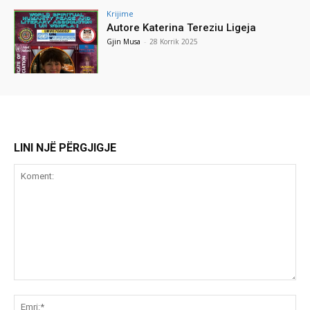
Krijime
Autore Katerina Tereziu Ligeja
Gjin Musa
-
28 Korrik 2025
LINI NJË PËRGJIGJE
Koment:
Emr