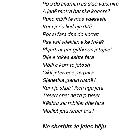
Po s’do lindmim as s’do vdismim
A janë motra bashke kohore?
Puno mbill te mos vdesësh!
Kur njeriu lind nje ditë
Por si fara dhe do korret
Pse vall vdekien e ke frikë?
Shpirtrat per gjithmon jetojnë!
Bije e tokes eshte fara
Mbill e korr te jetosh
Cikli jetes ece perpara
Gjenetika ,genin ruanë !
Kur nje shpirt iken nga jeta
Tjetersohet ne trup tieter
Kështu siç mbillet dhe fara
Mbillet jeta neper ara !
Ne sherbim te jetes bëju