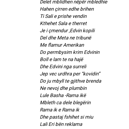
Delet mblidhen nëpër mbledhie
Hahen çirren edhe brihen
Ti Sali e prishe vendin
Kthehet Sala e therret
Je i çmendur ,Edvin kopili
Del dhe Meta ne tribunë
Me flamur Amerikan
Do permbysim krim Edvinin
Boll e lam te na hajë
Dhe Edvini nga surreli
Jep vec urdhra per “kovidin”
Do ju mbyll te gjithve brenda
Ne nevoj dhe plumbin
Lule Basha -Rama ikë
Mbleth ca dele blegërin
Rama ik e Rama ik
Dhe pastaj fshihet si miu
Lali Eri bën reklama