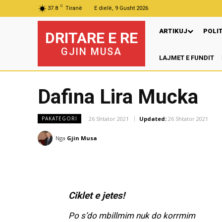
C
37.8
Tiranë
E dielë, 9 Gusht 2026
ARTIKUJ
POLI
DRITARE E RE
GJIN MUSA
LAJMET E FUNDIT
Pr
Dafina Lira Mucka
26 Shtator 2021
Updated:
26 Shtator 2021
PAKATEGORI
Nga
Gjin Musa
Ciklet e jetes!
Po s’do mbillmim nuk do korrmim