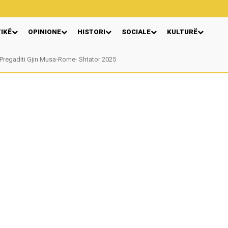
TIKË
OPINIONE
HISTORI
SOCIALE
KULTURË
egaditi Gjin Musa-Rome- Shtator 2025
Nga: Ndue Dedaj