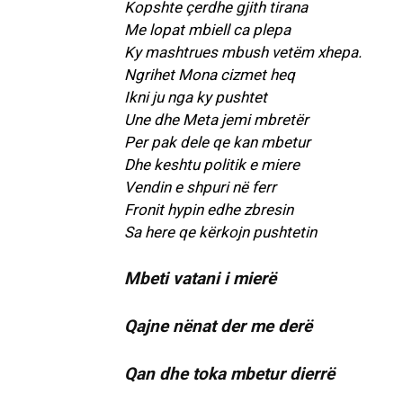
Kopshte çerdhe gjith tirana
Me lopat mbiell ca plepa
Ky mashtrues mbush vetëm xhepa.
Ngrihet Mona cizmet heq
Ikni ju nga ky pushtet
Une dhe Meta jemi mbretër
Per pak dele qe kan mbetur
Dhe keshtu politik e miere
Vendin e shpuri në ferr
Fronit hypin edhe zbresin
Sa here qe kërkojn pushtetin
Mbeti vatani i mierë
Qajne nënat der me derë
Qan dhe toka mbetur dierrë