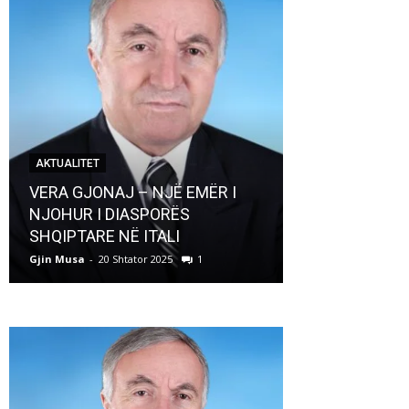
AKTUALITET
AKTUALITET
VERA GJONAJ – NJË EMËR I
NJOHUR I DIASPORËS
Pregaditi Gji
SHQIPTARE NË ITALI
Shtator 2025
Gjin Musa
-
20 Shtator 2025
1
Gjin Musa
-
8 Shtat