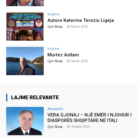
Krijime
Autore Katerina Tereziu Ligeja
Gjin Musa
-
28 Korrik 2025
Krijime
Murtez Asllani
Gjin Musa
-
28 Korrik 2025
LAJME RELEVANTE
Aktualitet
VERA GJONAJ – NJË EMËR I NJOHUR I
DIASPORËS SHQIPTARE NË ITALI
Gjin Musa
-
20 Shtator 2025