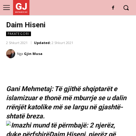
GJ
DRITARE E RE
Daim Hiseni
PAKATEGORI
2 Shkurt 2021
Updated:
2 Shkurt 2021
Nga
Gjin Musa
Gani Mehmetaj: Të gjithë shqiptarët e
islamizuar e thonë më mburrje se u dalin
rrënjët katolike më se largu në gjashtë-
shtatë breza.