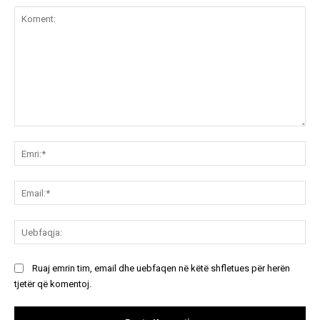
Koment:
Emr
Ema
Ue
Ruaj emrin tim, email dhe uebfaqen në këtë shfletues për herën
tjetër që komentoj.