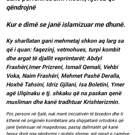
Kur e dimë se janë islamizuar me dhunë.
Ky sharllatan gani mehmetaj shkon aq larg sa
që i quan: faqezinj, vetmohues, turpi kombit
dhe argat të djallit veprimtarët: Abdyl
Frashëri,Imer Prizreni, Ismail Qemali, Vehbi
Voka, Naim Frashëri, Mehmet Pashë Deralla,
Hoxhë Tahsini, Idriz Gjilani, Isa Boletini, Ymer
agë Ulqinaku e tj. shkaku që na paskan qenë
musliman dhe kanë tradhtuar Krishterizmin.
Por, personi në fjalë, nuk merë iniciativën të bisedon dhe ti
kthenë në origjinën kombëtare ata shqipëtarë ortodoks që
janë tjetërsuar në maqedonas, pastaj dallmatët që kanë
hequr dorë nga përdorimi i gjuhës shqipe, një pjesë e çamëve