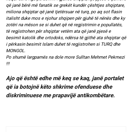
që janë bërë më fanatik se grekët kundër çështjes shqiptare,
miliona shqiptar që janë tjetërsuar në turq, po aq sot flasin
italisht duke mos e njohur shqipen për gjuhë të nënës dhe ky
zotëri na mëson se si duhet që në regjistrimin e popullatës,
të regjistrohen për shqiptar vetëm ata që janë pjesë e
besimit katolik dhe ortodoks, ndërsa të gjithë ata shqiptar që
i përkasin besimit Islam duhet të regjistrohen si TURQ dhe
MONGOL.
Po shumë largpamës na dole more Sulltan Mehmet Pekmezi
!!!
Ajo që është edhe më keq se kaq, janë portalet
që ia botojnë këto shkrime ofenduese dhe
diskriminuese me prapavijë antikombëtare.