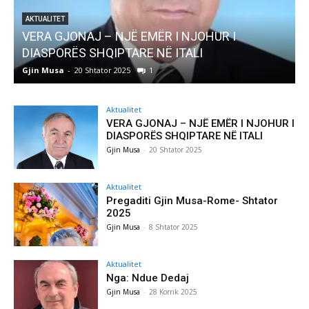
R I
AKTUALITET
Pregaditi Gjin Musa-Rome- Shtator 2025
Gjin Musa
-
8 Shtator 2025
0
Aktualitet
VERA GJONAJ – NJË EMËR I NJOHUR I
DIASPORËS SHQIPTARE NË ITALI
Gjin Musa
-
20 Shtator 2025
Aktualitet
Pregaditi Gjin Musa-Rome- Shtator
2025
Gjin Musa
-
8 Shtator 2025
Aktualitet
Nga: Ndue Dedaj
Gjin Musa
-
28 Korrik 2025