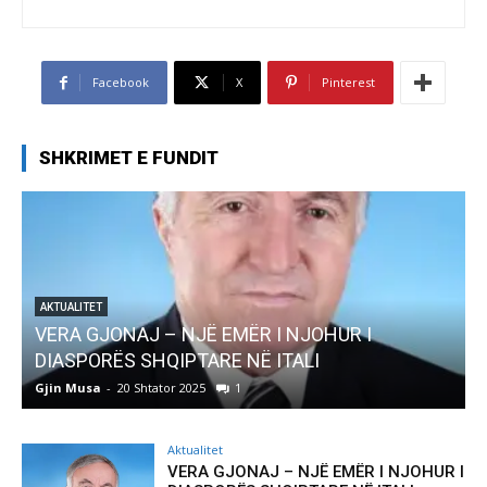
Facebook
X
Pinterest
SHKRIMET E FUNDIT
ËR I NJOHUR I
AKTUALITET
NË ITALI
Pregaditi Gjin Musa-Rome- S
Gjin Musa
-
8 Shtator 2025
0
Aktualitet
VERA GJONAJ – NJË EMËR I NJOHUR I