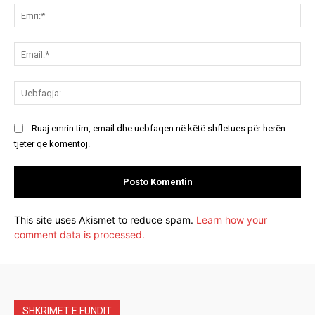
Emr
Ema
Ue
Ruaj emrin tim, email dhe uebfaqen në këtë shfletues për herën
tjetër që komentoj.
This site uses Akismet to reduce spam.
Learn how your
comment data is processed.
SHKRIMET E FUNDIT