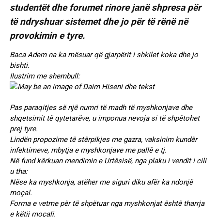
studentët dhe forumet rinore janë shpresa për
të ndryshuar sistemet dhe jo për të rënë në
provokimin e tyre.
Baca Adem na ka mësuar që gjarpërit i shkilet koka dhe jo
bishti.
Ilustrim me shembull:
Pas paraqitjes së një numri të madh të myshkonjave dhe
shqetsimit të qytetarëve, u imponua nevoja si të shpëtohet
prej tyre.
Lindën propozime të stërpikjes me gazra, vaksinim kundër
infektimeve, mbytja e myshkonjave me pallë e tj.
Në fund kërkuan mendimin e Urtësisë, nga plaku i vendit i cili
u tha:
Nëse ka myshkonja, atëher me siguri diku afër ka ndonjë
moçal.
Forma e vetme për të shpëtuar nga myshkonjat është tharrja
e këtij moçali.