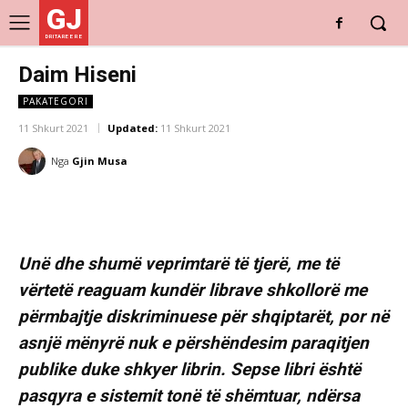
GJ
DRITARE E RE
Daim Hiseni
PAKATEGORI
11 Shkurt 2021
Updated:
11 Shkurt 2021
Nga
Gjin Musa
Unë dhe shumë veprimtarë të tjerë, me të
vërtetë reaguam kundër librave shkollorë me
përmbajtje diskriminuese për shqiptarët, por në
asnjë mënyrë nuk e përshëndesim paraqitjen
publike duke shkyer librin. Sepse libri është
pasqyra e sistemit tonë të shëmtuar, ndërsa