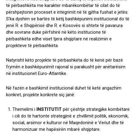
të përbashkëta me karakter mbarëkombëtar të cilat do të
përshpejtonin proceset e integrimit në të gjitha fushat e jetës.
S’ka dyshim se bartës të këtij bashkëpunimi institucional do të
jenë R. e Shqipërisë dhe R. e Kosovës si shtete të pavarura
dhe sovrane duke përfshirë në këto institucione të
përbashkëta edhe viset tjera shqiptare në realizimin e
projekteve të përbashkëta.
Natyrisht këto projekte të përbashkëta do të kenë për bazë
frymën e bashkëpunimit rajonal si parakusht për anëtarësim
në institucionet Euro-Atlantike.
Në fazën e bashkimit institucional duhet të ketë angazhim
konkret, projekte konkrete siç janë:
Themelimi i
INSTITUTIT
për çështje strategjike kombëtare
i cili do të hartonte strategjinë e zhvillimit politik, ekonomik,
social, arsimor e kulturor në Maqedoninë e Veriut dhe të
harmonizuar me hapësirën mbarë shqiptare.