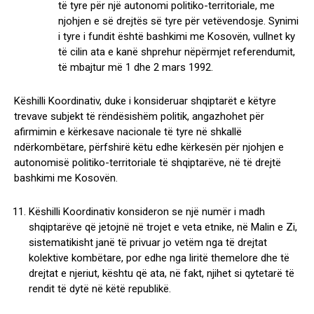
të tyre për një autonomi politiko-territoriale, me
njohjen e së drejtës së tyre për vetëvendosje. Synimi
i tyre i fundit është bashkimi me Kosovën, vullnet ky
të cilin ata e kanë shprehur nëpërmjet referendumit,
të mbajtur më 1 dhe 2 mars 1992.
Këshilli Koordinativ, duke i konsideruar shqiptarët e këtyre
trevave subjekt të rëndësishëm politik, angazhohet për
afirmimin e kërkesave nacionale të tyre në shkallë
ndërkombëtare, përfshirë këtu edhe kërkesën për njohjen e
autonomisë politiko-territoriale të shqiptarëve, në të drejtë
bashkimi me Kosovën.
Këshilli Koordinativ konsideron se një numër i madh
shqiptarëve që jetojnë në trojet e veta etnike, në Malin e Zi,
sistematikisht janë të privuar jo vetëm nga të drejtat
kolektive kombëtare, por edhe nga liritë themelore dhe të
drejtat e njeriut, kështu që ata, në fakt, njihet si qytetarë të
rendit të dytë në këtë republikë.