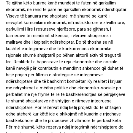
Të gjitha këto burime kanë mundësi të futen në qarkullim
ekonomik, në rend të parë në qarkullim ekonomik ndërshqiptar.
Viseve të banuara me shqiptarë, më shumë se kurrë i
nevojitet komunikimi ekonomik, infrastrukturore e zhvillimore,
qarkullimi i lire i resurseve njerëzore, para së gjithash, i
barrierave të mendimit shkencor, i vlerave shoqërore, i
mallrave dhe i kapitalit ndërshqiptar. Do të thosha se në
kushtet e integrimeve dhe të konkurrencës ekonomike
rajonale shumë shqiptarë po bëhen aktorë aktiv të tregut të
lirë. Realitetet e hapësirave të reja ekonomike dhe sociale
kanë nevojë për kontributin e mendimit shkencor që duhet të
bëjë prirjen për fillimin e strategjisë së integrimeve
ndërshqiptare dhe të bashkimit kombëtar. Ky realitet i krijuar
me ndryshimet e mëdha politike dhe ekonomiko-sociale po
përballet me një frymë të re të bashkërenditjes së përpjekjeve
të shumë shqiptarëve në shtytjen e ritmeve integruese
ndërshqiptare. Por rezervat ndaj këtij projekti do të shfaqen
edhe atëherë kur këtë ide e shikojmë në kuadrin e rrjedhave
bashkëkohore dhe të proceseve zhvillimore të përbashkëta.
Për më shumë, këto rezerva ndaj integrimit ndërshqiptare do