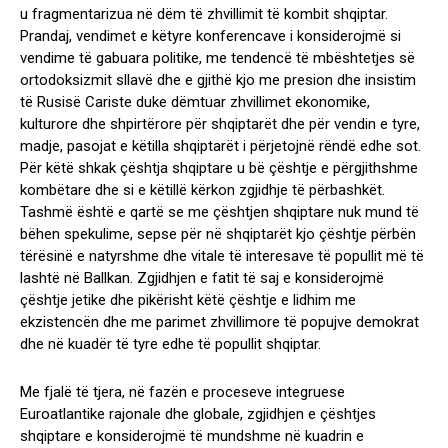
u fragmentarizua në dëm të zhvillimit të kombit shqiptar.
Prandaj, vendimet e këtyre konferencave i konsiderojmë si
vendime të gabuara politike, me tendencë të mbështetjes së
ortodoksizmit sllavë dhe e gjithë kjo me presion dhe insistim
të Rusisë Cariste duke dëmtuar zhvillimet ekonomike,
kulturore dhe shpirtërore për shqiptarët dhe për vendin e tyre,
madje, pasojat e këtilla shqiptarët i përjetojnë rëndë edhe sot.
Për këtë shkak çështja shqiptare u bë çështje e përgjithshme
kombëtare dhe si e këtillë kërkon zgjidhje të përbashkët.
Tashmë është e qartë se me çështjen shqiptare nuk mund të
bëhen spekulime, sepse për në shqiptarët kjo çështje përbën
tërësinë e natyrshme dhe vitale të interesave të popullit më të
lashtë në Ballkan. Zgjidhjen e fatit të saj e konsiderojmë
çështje jetike dhe pikërisht këtë çështje e lidhim me
ekzistencën dhe me parimet zhvillimore të popujve demokrat
dhe në kuadër të tyre edhe të popullit shqiptar.
Me fjalë të tjera, në fazën e proceseve integruese
Euroatlantike rajonale dhe globale, zgjidhjen e çështjes
shqiptare e konsiderojmë të mundshme në kuadrin e