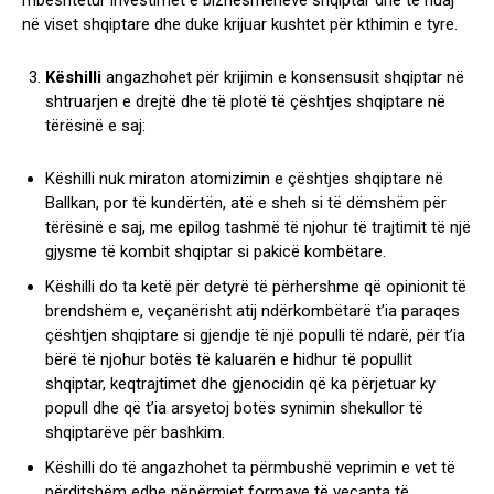
mbështetur investimet e biznesmenëve shqiptar dhe të huaj
në viset shqiptare dhe duke krijuar kushtet për kthimin e tyre.
Këshilli
angazhohet për krijimin e konsensusit shqiptar në
shtruarjen e drejtë dhe të plotë të çështjes shqiptare në
tërësinë e saj:
Këshilli nuk miraton atomizimin e çështjes shqiptare në
Ballkan, por të kundërtën, atë e sheh si të dëmshëm për
tërësinë e saj, me epilog tashmë të njohur të trajtimit të një
gjysme të kombit shqiptar si pakicë kombëtare.
Këshilli do ta ketë për detyrë të përhershme që opinionit të
brendshëm e, veçanërisht atij ndërkombëtarë t’ia paraqes
çështjen shqiptare si gjendje të një populli të ndarë, për t’ia
bërë të njohur botës të kaluarën e hidhur të popullit
shqiptar, keqtrajtimet dhe gjenocidin që ka përjetuar ky
popull dhe që t’ia arsyetoj botës synimin shekullor të
shqiptarëve për bashkim.
Këshilli do të angazhohet ta përmbushë veprimin e vet të
përditshëm edhe nëpërmjet formave të veçanta të