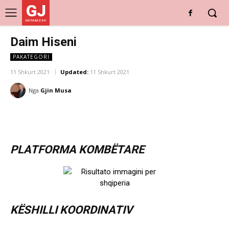
GJ
DRITARE E RE
Daim Hiseni
PAKATEGORI
11 Shkurt 2021
Updated:
11 Shkurt 2021
Nga
Gjin Musa
PLATFORMA KOMBËTARE
KËSHILLI KOORDINATIV