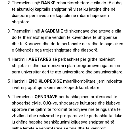
Themelimi i një
BANKE
mbarëkombëtare e cila do të duhej
të akumuloj kapitalin shqiptar në viset ku jetojnë dhe në
diasporë për investime kapitale në mbarë hapësirën
shqiptare.
Themelimi i një
AKADEMIE
të shkencave dhe arteve e cila
do të themelohej me vendim të kuvendeve të Shqipërisë
dhe të Kosovës dhe do të përfshinte në radhë të sajë ajkën
e Shkencës nga trojet shqiptare dhe diasporë.
Hartimi i
ABETARES
së përbashkët për gjithë nxënësit
shqiptar si dhe harmonizimi i plan-programeve nga arsimi
para universitar deri te ato universitare dhe pasuniversitare.
Hartimi i
ENCIKLOPEDISË
mbarëkombëtare, jemi ndoshta
i vetmi popull që s’kemi enciklopedi kombëtare.
Themelimi i
QENDRAVE
për bashkëpinim profesional të
shoqërisë civile, OJQ-ve, shoqatave kulturore dhe klubeve
sportive me qëllim të forcimit të lidhjeve më të ngushta të
zhvillimit dhe realizimit të programeve të përbashkëta duke
ju dhënë hapsirë bashkëpunimi krijuesve shqiptar në të
gjitha lëmitë e veprimtarisë së tyre dhe të veprimit