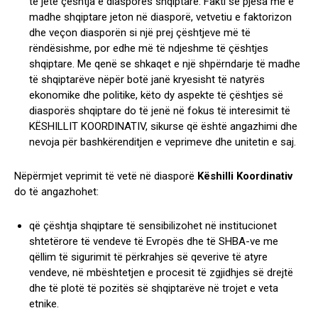
të jetë çështja e diasporës shqiptare. Fakti se pjesa më e
madhe shqiptare jeton në diasporë, vetvetiu e faktorizon
dhe veçon diasporën si një prej çështjeve më të
rëndësishme, por edhe më të ndjeshme të çështjes
shqiptare. Me qenë se shkaqet e një shpërndarje të madhe
të shqiptarëve nëpër botë janë kryesisht të natyrës
ekonomike dhe politike, këto dy aspekte të çështjes së
diasporës shqiptare do të jenë në fokus të interesimit të
KËSHILLIT KOORDINATIV, sikurse që është angazhimi dhe
nevoja për bashkërenditjen e veprimeve dhe unitetin e saj.
Nëpërmjet veprimit të vetë në diasporë
Këshilli Koordinativ
do të angazhohet:
që çështja shqiptare të sensibilizohet në institucionet
shtetërore të vendeve të Evropës dhe të SHBA-ve me
qëllim të sigurimit të përkrahjes së qeverive të atyre
vendeve, në mbështetjen e procesit të zgjidhjes së drejtë
dhe të plotë të pozitës së shqiptarëve në trojet e veta
etnike.