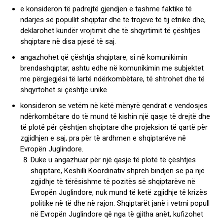
e konsideron të padrejtë gjendjen e tashme faktike të
ndarjes së popullit shqiptar dhe të trojeve të tij etnike dhe,
deklarohet kundër vrojtimit dhe të shqyrtimit të çështjes
shqiptare në disa pjesë të saj.
angazhohet që çështja shqiptare, si në komunikimin
brendashqiptar, ashtu edhe në komunikimin me subjektet
me përgjegjësi të lartë ndërkombëtare, të shtrohet dhe të
shqyrtohet si çështje unike.
konsideron se vetëm në këtë mënyrë qendrat e vendosjes
ndërkombëtare do të mund të kishin një qasje të drejtë dhe
të plotë për çështjen shqiptare dhe projeksion të qartë për
zgjidhjen e saj, pra për të ardhmen e shqiptarëve në
Evropën Juglindore.
Duke u angazhuar për një qasje të plotë të çështjes
shqiptare, Këshilli Koordinativ shpreh bindjen se pa një
zgjidhje të tërësishme të pozitës së shqiptarëve në
Evropën Juglindore, nuk mund të ketë zgjidhje të krizës
politike në të dhe në rajon. Shqiptarët janë i vetmi popull
në Evropën Juglindore që nga të gjitha anët, kufizohet