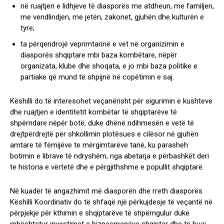
në ruajtjen e lidhjeve të diasporës me atdheun, me familjen,
me vendlindjen, me jetën, zakonet, gjuhën dhe kulturën e
tyre;
ta përqendrojë veprimtarinë e vet në organizimin e
diasporës shqiptare mbi baza kombëtare, nëpër
organizata, klube dhe shoqata, e jo mbi baza politike e
partiake që mund të shpijnë në copëtimin e saj.
Këshilli do të interesohet veçanërisht për sigurimin e kushteve
dhe ruajtjen e identitetit kombëtar të shqiptarëve të
shpërndare nëpër botë, duke dhënë ndihmesën e vetë të
drejtpërdrejtë për shkollimin plotësues e cilësor në gjuhën
amtare të fëmijëve te mërgimtarëve tanë, ku parasheh
botimin e librave të ndryshëm, nga abetarja e përbashkët deri
te historia e vërtetë dhe e përgjithshme e popullit shqiptarë.
Në kuadër të angazhimit më diasporën dhe rreth diasporës
Këshilli Koordinativ do të shfaqë një përkujdesje të veçantë në
përpjekje për kthimin e shqiptarëve të shpërngulur duke