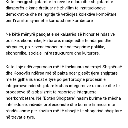
Këtë energji shqiptarët e trojeve të ndara dhe shqiptarët e
diasporës e kanë drejtuar në zhvillim të institucioneve
demokratike dhe në ngritje të vetëdijes kolektive kombëtare
për t’i arritur synimet e kamotshme kombëtare.
Në këtë mënyrë pasojat e së kaluarës së hidhur të ndasive
politike, ekonomike, kulturore, madje edhe të ndarjes dhe
përçarjes, po zëvendësohen me ndërveprime politike,
ekonomike, sociale, infrastrukturore dhe kulturore.
Këto lloje ndërveprimesh më të theksuara ndërmjet Shqipërisë
dhe Kosovës ndërsa më të pakta ndër pjesët tjera shqiptare,
me të gjitha nuancat e tyre po përforcojnë procesin e
integrimeve ndërshqiptare krahas integrimeve rajonale dhe të
proceseve të globalizmit të raporteve integruese
ndërkombëtare. Në “Botën Shqiptare” hasim burime të mëdha
intelektuale, individë profesionistë dhe burime financiare të
rëndësishme për zhvillim më të shpejtë të shoqërisë shqiptare
në trevat e tyre.