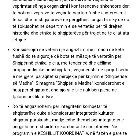
veprimtarisë nga organizimi i konferencave shkencore deri
te botimi i veprave të veçanta nga kjo fushë e interesimit
të saj dhe të shqiptarëve në përgjithësi, angazhim ky që do
të fokusohet në depërtimin e së vërtetës për të drejtën
historike dhe etnike të shqiptarëve për trojet në të cilat ata
jetojnë.
Konsiderojm se vetëm një angazhim më i madh në këtë
fushë do të sigurojë që bota të mësojë të vërtetën për
Shqipërinë etnike, e cila, me tendencë dhe qëllime
propagandistike antishqiptare, veçanërisht në qarqet serbe
e më gjerë, paraqitet si përpjekje për krijimin e “Shqipërisë
së Madhe”. Sintagma “Shqipëri e Madhe” konsiderohet e
huaj për shqiptarët dhe ajo si e tillë nuk bën pjesë në
fjalorin politik të tyre.
Do të angazhohemi për integritetin kombëtar të
shqiptarëve duke e konsideruar integritetin kulturor
shqiptar parakusht, madje edhe themel për integritetin e
përgjithshëm shpirtëror kombëtar të shqiptarëve. Në
programin e KËSHILLIT KOORDINATIV, në fazën e parë të