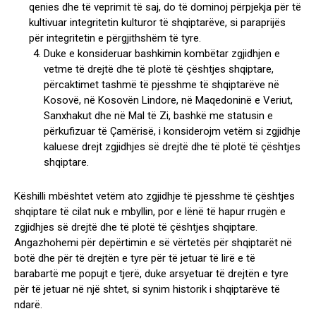
qenies dhe të veprimit të saj, do të dominoj përpjekja për të
kultivuar integritetin kulturor të shqiptarëve, si paraprijës
për integritetin e përgjithshëm të tyre.
Duke e konsideruar bashkimin kombëtar zgjidhjen e
vetme të drejtë dhe të plotë të çështjes shqiptare,
përcaktimet tashmë të pjesshme të shqiptarëve në
Kosovë, në Kosovën Lindore, në Maqedoninë e Veriut,
Sanxhakut dhe në Mal të Zi, bashkë me statusin e
përkufizuar të Çamërisë, i konsiderojm vetëm si zgjidhje
kaluese drejt zgjidhjes së drejtë dhe të plotë të çështjes
shqiptare.
Këshilli mbështet vetëm ato zgjidhje të pjesshme të çështjes
shqiptare të cilat nuk e mbyllin, por e lënë të hapur rrugën e
zgjidhjes së drejtë dhe të plotë të çështjes shqiptare.
Angazhohemi për depërtimin e së vërtetës për shqiptarët në
botë dhe për të drejtën e tyre për të jetuar të lirë e të
barabartë me popujt e tjerë, duke arsyetuar të drejtën e tyre
për të jetuar në një shtet, si synim historik i shqiptarëve të
ndarë.