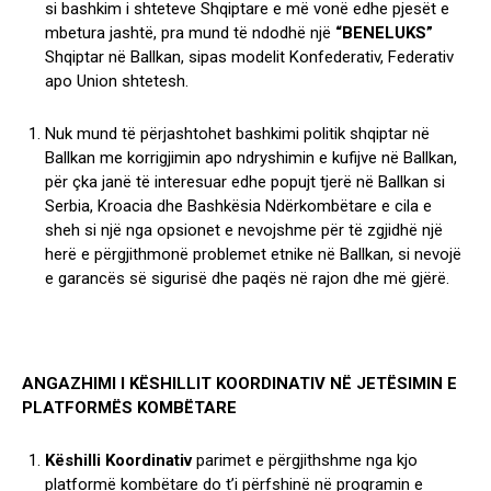
si bashkim i shteteve Shqiptare e më vonë edhe pjesët e
mbetura jashtë, pra mund të ndodhë një
“BENELUKS”
Shqiptar në Ballkan, sipas modelit Konfederativ, Federativ
apo Union shtetesh.
Nuk mund të përjashtohet bashkimi politik shqiptar në
Ballkan me korrigjimin apo ndryshimin e kufijve në Ballkan,
për çka janë të interesuar edhe popujt tjerë në Ballkan si
Serbia, Kroacia dhe Bashkësia Ndërkombëtare e cila e
sheh si një nga opsionet e nevojshme për të zgjidhë një
herë e përgjithmonë problemet etnike në Ballkan, si nevojë
e garancës së sigurisë dhe paqës në rajon dhe më gjërë.
ANGAZHIMI I KËSHILLIT KOORDINATIV NË JETËSIMIN E
PLATFORMËS KOMBËTARE
Këshilli Koordinativ
parimet e përgjithshme nga kjo
platformë kombëtare do t’i përfshinë në programin e