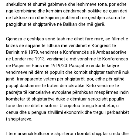
shekullore të shumë gabimeve dhe lëshimeve tona, por edhe
nga kombinime dhe këmbim qëndrimesh politike që çuan deri
në faktorizimin dhe krijimin problemit me çështjen akoma të
pazgjidhur të shqiptarëve në Ballkan dhe më gjerë.
Gjeneza e çështjes sonë tash më dihet fare mirë, se fillimet e
krizës së saj janë të lidhura me vendimet e Kongresit të
Berlinit më 1878, vendimet e Konferencës së Ambasadorëve
në Londër më 1913, vendimet e më vonshme të Konferencës
së Paqes në Paris më 1919/20. Pasojat e rënda të këtyre
vendimeve në dëm të popullit dhe kombit shqiptar tashmë nuk
janë transparente vetëm për shqiptarët, por, edhe për gjithë
popujt dashamirë të botës demokratike. Këto vendime të
padrejta të kancelarive evropiane përshkuan mespërmes indin
kombëtar të shqiptarëve duke e dëmtuar seriozisht popullin
tonë deri në ditët e sotme. U copëtua trungu kombëtar, u
cenua dhe u pengua zhvillimi ekonomik dhe tregu i përbashkët
i shqiptarëve.
I tërë arsenali kulturor e shpirtëror i kombit shqiptar u nda dhe