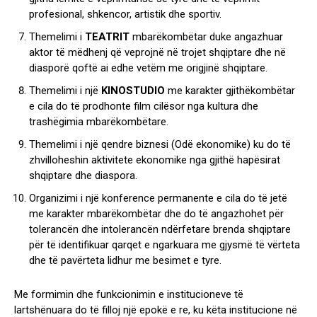
profesional, shkencor, artistik dhe sportiv.
Themelimi i
TEATRIT
mbarëkombëtar duke angazhuar
aktor të mëdhenj që veprojnë në trojet shqiptare dhe në
diasporë qoftë ai edhe vetëm me origjinë shqiptare.
Themelimi i një
KINOSTUDIO
me karakter gjithëkombëtar
e cila do të prodhonte film cilësor nga kultura dhe
trashëgimia mbarëkombëtare.
Themelimi i një qendre biznesi (Odë ekonomike) ku do të
zhvilloheshin aktivitete ekonomike nga gjithë hapësirat
shqiptare dhe diaspora.
Organizimi i një konference permanente e cila do të jetë
me karakter mbarëkombëtar dhe do të angazhohet për
tolerancën dhe intolerancën ndërfetare brenda shqiptare
për të identifikuar qarqet e ngarkuara me gjysmë të vërteta
dhe të pavërteta lidhur me besimet e tyre.
Me formimin dhe funkcionimin e institucioneve të
lartshënuara do të filloj një epokë e re, ku këta institucione në