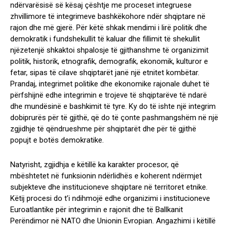
ndërvarësisë së kësaj çështje me proceset integruese
zhvillimore të integrimeve bashkëkohore ndër shqiptare në
rajon dhe më gjerë. Për këtë shkak mendimi i lirë politik dhe
demokratik i fundshekullit të kaluar dhe fillimit të shekullit
njëzetenjë shkaktoi shpalosje të gjithanshme të organizimit
politik, historik, etnografik, demografik, ekonomik, kulturor e
fetar, sipas të cilave shqiptarët janë një etnitet kombëtar.
Prandaj, integrimet politike dhe ekonomike rajonale duhet të
përfshijnë edhe integrimin e trojeve të shqiptarëve të ndarë
dhe mundësinë e bashkimit të tyre. Ky do të ishte një integrim
dobiprurës për të gjithë, që do të çonte pashmangshëm në një
zgjidhje të qëndrueshme për shqiptarët dhe për të gjithë
popujt e botës demokratike.
Natyrisht, zgjidhja e këtillë ka karakter procesor, që
mbështetet në funksionin ndërlidhës e koherent ndërmjet
subjekteve dhe institucioneve shqiptare në territoret etnike.
Këtij procesi do t’i ndihmojë edhe organizimi i institucioneve
Euroatlantike për integrimin e rajonit dhe të Ballkanit
Perëndimor në NATO dhe Unionin Evropian. Angazhimi i këtillë