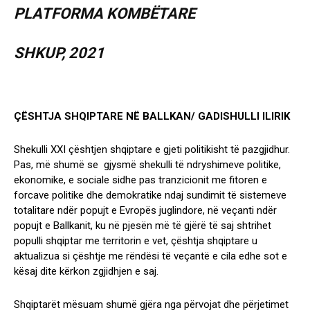
PLATFORMA KOMBËTARE
SHKUP, 2021
ÇËSHTJA SHQIPTARE NË BALLKAN/ GADISHULLI ILIRIK
Shekulli XXI çështjen shqiptare e gjeti politikisht të pazgjidhur.
Pas, më shumë se gjysmë shekulli të ndryshimeve politike,
ekonomike, e sociale sidhe pas tranzicionit me fitoren e
forcave politike dhe demokratike ndaj sundimit të sistemeve
totalitare ndër popujt e Evropës juglindore, në veçanti ndër
popujt e Ballkanit, ku në pjesën më të gjërë të saj shtrihet
populli shqiptar me territorin e vet, çështja shqiptare u
aktualizua si çështje me rëndësi të veçantë e cila edhe sot e
kësaj dite kërkon zgjidhjen e saj.
Shqiptarët mësuam shumë gjëra nga përvojat dhe përjetimet