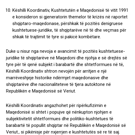
Këshilli Koordinativ, Kushtetutën e Maqedonisë të vitit 1991
e konsideron si gjeneratorin themelor të krizës në raportet
shqiptaro-maqedonase, përshkak të pozitës denigruese
kushtetuese-juridike, të shqiptarëve në të dhe veçmas për
shkak të trajtimit të tyre si pakicë kombëtare.
Duke u nisur nga nevoja e avancimit të pozitës kushtetuese-
juridike të shqiptarëve në Maqedoni dhe njohja e së drejtës së
tyre për të qenë subjekt i barabartë dhe shtetformues në të,
Këshilli Koordinativ shtron nevojën për arritjen e një
marrëveshjeje historike ndërmjet maqedonasve dhe
shqiptarëve dhe nacionaliteteve të tjera autoktone në
Republikën e Maqedonisë së Veriut.
Këshilli Koordinativ angazhohet për ripërkufizimin e
Maqedonisë si shtet i popujve që nënkupton njohjen e
subjektivitetit shtetformues dhe politiko-kushtetues të
barabartë të popullit shqiptar në Republikën e Maqedonisë së
Veriut., si pikënisje për nxjerrjen e kushtetutës së re të saj.