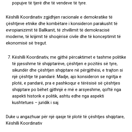
popujve të tjerë dhe të vendeve të tyre.
Këshilli Koordinativ zgjidhjen racionale e demokratike të
çështjeve etnike dhe kombëtare i konsideron parakusht të
evropianizimit të Ballkanit, të zhvillimit të demokracisë
moderne, të krijimit të shoqërisë civile dhe të konceptimit të
ekonomisë së tregut.
Këshilli Koordinativ, me gjithë përcaktimet e tashme politike
të pjesshme të shqiptarëve, çështjen e pozitës së tyre,
sikundër dhe çështjen shqiptare në përgjithësi, e trajton si
një çështje të pandarë. Madje, ajo konsideron se ngritja e
plotë, e pandarë, pra e pashkoqur e tërësisë së çështjes
shqiptare po bëhet gjithnjë e më e arsyeshme, qoftë nga
aspekti historik e politik, ashtu edhe nga aspekti
kushtetues – juridik i saj.
Duke u angazhuar për një qasje të plotë të çështjes shqiptare,
Këshilli Koordinativ