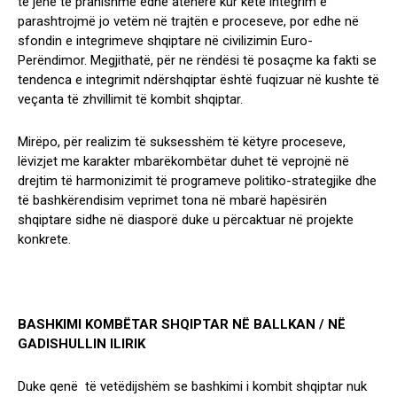
të jenë të pranishme edhe atëherë kur këtë integrim e
parashtrojmë jo vetëm në trajtën e proceseve, por edhe në
sfondin e integrimeve shqiptare në civilizimin Euro-
Perëndimor. Megjithatë, për ne rëndësi të posaçme ka fakti se
tendenca e integrimit ndërshqiptar është fuqizuar në kushte të
veçanta të zhvillimit të kombit shqiptar.
Mirëpo, për realizim të suksesshëm të këtyre proceseve,
lëvizjet me karakter mbarëkombëtar duhet të veprojnë në
drejtim të harmonizimit të programeve politiko-strategjike dhe
të bashkërendisim veprimet tona në mbarë hapësirën
shqiptare sidhe në diasporë duke u përcaktuar në projekte
konkrete.
BASHKIMI KOMBËTAR SHQIPTAR NË BALLKAN / NË
GADISHULLIN ILIRIK
Duke qenë të vetëdijshëm se bashkimi i kombit shqiptar nuk