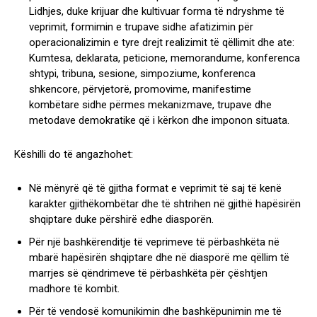
Lidhjes, duke krijuar dhe kultivuar forma të ndryshme të
veprimit, formimin e trupave sidhe afatizimin për
operacionalizimin e tyre drejt realizimit të qëllimit dhe ate:
Kumtesa, deklarata, peticione, memorandume, konferenca
shtypi, tribuna, sesione, simpoziume, konferenca
shkencore, përvjetorë, promovime, manifestime
kombëtare sidhe përmes mekanizmave, trupave dhe
metodave demokratike që i kërkon dhe imponon situata.
Këshilli do të angazhohet:
Në mënyrë që të gjitha format e veprimit të saj të kenë
karakter gjithëkombëtar dhe të shtrihen në gjithë hapësirën
shqiptare duke përshirë edhe diasporën.
Për një bashkërenditje të veprimeve të përbashkëta në
mbarë hapësirën shqiptare dhe në diasporë me qëllim të
marrjes së qëndrimeve të përbashkëta për çështjen
madhore të kombit.
Për të vendosë komunikimin dhe bashkëpunimin me të