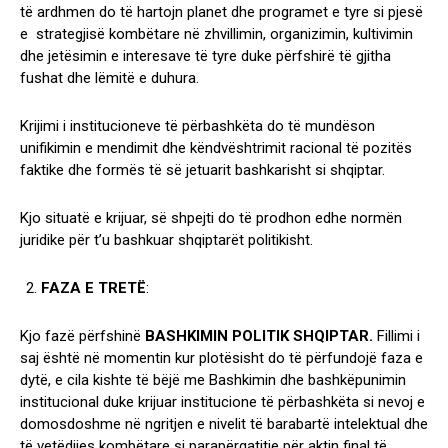
të ardhmen do të hartojn planet dhe programet e tyre si pjesë
e strategjisë kombëtare në zhvillimin, organizimin, kultivimin
dhe jetësimin e interesave të tyre duke përfshirë të gjitha
fushat dhe lëmitë e duhura.
Krijimi i institucioneve të përbashkëta do të mundëson
unifikimin e mendimit dhe këndvështrimit racional të pozitës
faktike dhe formës të së jetuarit bashkarisht si shqiptar.
Kjo situatë e krijuar, së shpejti do të prodhon edhe normën
juridike për t’u bashkuar shqiptarët politikisht.
FAZA E TRETË
:
Kjo fazë përfshinë
BASHKIMIN POLITIK SHQIPTAR.
Fillimi i
saj është në momentin kur plotësisht do të përfundojë faza e
dytë, e cila kishte të bëjë me Bashkimin dhe bashkëpunimin
institucional duke krijuar institucione të përbashkëta si nevoj e
domosdoshme në ngritjen e nivelit të barabartë intelektual dhe
të vetëdijes kombëtare si parapërgatitje për aktin final të