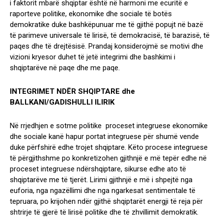
i faktorit mbarë shqiptar është në harmoni me ecuritë e
raporteve politike, ekonomike dhe sociale të botës
demokratike duke bashkëpunuar me të gjithë popujt në bazë
të parimeve universale të lirisë, të demokracisë, të barazisë, të
paqes dhe të drejtësisë. Prandaj konsiderojmë se motivi dhe
vizioni kryesor duhet të jetë integrimi dhe bashkimi i
shqiptarëve në paqe dhe me paqe.
INTEGRIMET NDËR SHQIPTARE dhe
BALLKANI/GADISHULLI ILIRIK
Në rrjedhjen e sotme politike proceset integruese ekonomike
dhe sociale kanë hapur portat integruese për shumë vende
duke përfshirë edhe trojet shqiptare. Këto procese integruese
të përgjithshme po konkretizohen gjithnjë e më tepër edhe në
proceset integruese ndërshqiptare, sikurse edhe ato të
shqiptarëve me të tjerët. Lirimi gjithnjë e më i shpejtë nga
euforia, nga ngazëllimi dhe nga ngarkesat sentimentale të
tepruara, po krijohen ndër gjithë shqiptarët energji të reja për
shtrirje të gjerë të lirisë politike dhe të zhvillimit demokratik.