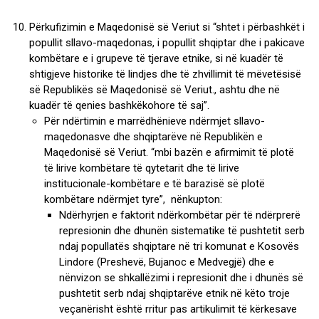
Përkufizimin e Maqedonisë së Veriut si “shtet i përbashkët i
popullit sllavo-maqedonas, i popullit shqiptar dhe i pakicave
kombëtare e i grupeve të tjerave etnike, si në kuadër të
shtigjeve historike të lindjes dhe të zhvillimit të mëvetësisë
së Republikës së Maqedonisë së Veriut., ashtu dhe në
kuadër të qenies bashkëkohore të saj”.
Për ndërtimin e marrëdhënieve ndërmjet sllavo-
maqedonasve dhe shqiptarëve në Republikën e
Maqedonisë së Veriut. “mbi bazën e afirmimit të plotë
të lirive kombëtare të qytetarit dhe të lirive
institucionale-kombëtare e të barazisë së plotë
kombëtare ndërmjet tyre”, nënkupton:
Ndërhyrjen e faktorit ndërkombëtar për të ndërprerë
represionin dhe dhunën sistematike të pushtetit serb
ndaj popullatës shqiptare në tri komunat e Kosovës
Lindore (Preshevë, Bujanoc e Medvegjë) dhe e
nënvizon se shkallëzimi i represionit dhe i dhunës së
pushtetit serb ndaj shqiptarëve etnik në këto troje
veçanërisht është rritur pas artikulimit të kërkesave