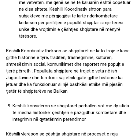
me vetveten, me qenë se në të kaluarën është copëtuar
në disa shtete. Këshilli Koordinativ shtron para
subjekteve me përgjegjësi të lartë ndërkombëtare
kërkesën për përfilljen e popullit shqiptar si një tërësi
unike dhe vrojtimin e çështjes shqiptare në mënyrë
tërësore.
Këshilli Koordinativ thekson se shqiptarët në këto troje e kanë
gjithë historinë e tyre, traditën, trashëgiminë, kulturën,
shtresëzimin social, komunikimet dhe raportet me popujt e
tjerë përreth . Popullata shqiptare në trojet e veta në ish
Jugosllavinë dhe territori i saj etnik gjatë gjithë historisë ka
jetuar dhe ka funksionuar si një bashkësi etnike më pjesën
tjetër të shqiptarëve ne Ballkan.
Këshilli konsideron se shqiptarët përballen sot me dy sfida
të mëdha historike: çështjen e pazgjidhur kombëtare dhe
integrimin në qytetërimin perëndimor.
Këshilli vlerëson se çështja shqiptare në proceset e reja