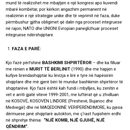
mund të realizohet me mbajtjen e një kongresi apo kuvendi
mbarë kombëtar, por kërkon angazhim permanent në
realizimin e një strategjie unike dhe të veprimit në faza, duke
përmbushur gjitha obligimet që dalin nga proceset integruese
në rajon, NATO dhe UNIONI Evropian paneglizhuar proceset
integruese ndërshqiptare.
FAZA E PARË:
Kjo fazë përfshinë
BASHKIMI SHPIRTËROR
– dhe ka filluar
me rënien e
MURIT TË BERLINIT
(1990) dhe me hapjen e
kufijve brendashqiptar ku lëvizja e lirë e tyre në hapësirën
shqiptare dhe më gjerë bëri të mundur bashkimin shpirtëror të
shqiptarëve. Kjo fazë është kah fundi i mbylljes, ku zenitin e
vet e arriti gjatë viteve 1999-2001, me luftërat që u zhvilluan
në KOSOVË, KOSOVËN LINDORE (Preshevë, Bujanoc dhe
Medvegjë) dhe në MAQEDONINË VERIPERËNDIMORE, ku pjesa
dërmuese janë shqiptarë autokton, me ç‘rast fuqishëm erdhi
në shprehje thënia:
“NJË KOMB, NJË GJUHË, NJË
QËNDRIM“.