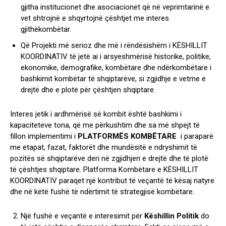
gjitha institucionet dhe asociacionet që në veprimtarinë e
vet shtrojnë e shqyrtojnë çështjet me interes
gjithëkombëtar.
Që Projekti më serioz dhe më i rëndësishëm i KËSHILLIT
KOORDINATIV të jetë ai i arsyeshmërisë historike, politike,
ekonomike, demografike, kombëtare dhe ndërkombëtare i
bashkimit kombëtar të shqiptarëve, si zgjidhje e vetme e
drejtë dhe e plotë për çështjen shqiptare.
Interes jetik i ardhmërisë së kombit është bashkimi i
kapaciteteve tona, që me përkushtim dhe sa më shpejt të
fillon implementimi i
PLATFORMËS KOMBËTARE
i paraparë
me etapat, fazat, faktorët dhe mundësitë e ndryshimit të
pozitës së shqiptarëve deri në zgjidhjen e drejtë dhe të plotë
të çështjes shqiptare. Platforma Kombëtare e KËSHILLIT
KOORDINATIV paraqet një kontribut të veçantë të kësaj natyre
dhe në këtë fushë të ndërtimit të strategjisë kombëtare.
Një fushë e veçantë e interesimit për
Këshillin Politik
do