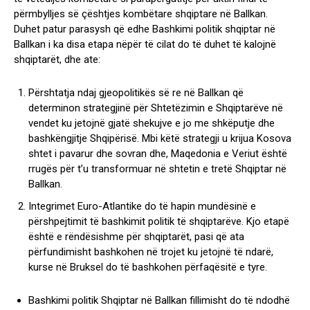
përmbylljes së çështjes kombëtare shqiptare në Ballkan.
Duhet patur parasysh që edhe Bashkimi politik shqiptar në
Ballkan i ka disa etapa nëpër të cilat do të duhet të kalojnë
shqiptarët, dhe ate:
Përshtatja ndaj gjeopolitikës së re në Ballkan që
determinon strategjinë për Shtetëzimin e Shqiptarëve në
vendet ku jetojnë gjatë shekujve e jo me shkëputje dhe
bashkëngjitje Shqipërisë. Mbi këtë strategji u krijua Kosova
shtet i pavarur dhe sovran dhe, Maqedonia e Veriut është
rrugës për t’u transformuar në shtetin e tretë Shqiptar në
Ballkan.
Integrimet Euro-Atlantike do të hapin mundësinë e
përshpejtimit të bashkimit politik të shqiptarëve. Kjo etapë
është e rëndësishme për shqiptarët, pasi që ata
përfundimisht bashkohen në trojet ku jetojnë të ndarë,
kurse në Bruksel do të bashkohen përfaqësitë e tyre.
Bashkimi politik Shqiptar në Ballkan fillimisht do të ndodhë