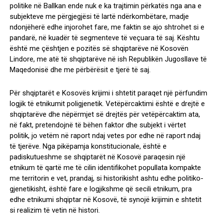
politike në Ballkan ende nuk e ka trajtimin përkatës nga ana e
subjekteve me përgjegjësi të lartë ndërkombëtare, madje
ndonjëherë edhe injorohet fare, me faktin se ajo shtrohet si e
pandarë, në kuadër të segmenteve të veçuara të saj. Kështu
është me çështjen e pozitës së shqiptarëve në Kosovën
Lindore, me atë të shqiptarëve në ish Republikën Jugosllave të
Maqedonisë dhe me përbërësit e tjerë të saj.
Për shqiptarët e Kosovës krijimi i shtetit paraqet një përfundim
logjik të etnikumit poligjenetik. Vetëpërcaktimi është e drejtë e
shqiptarëve dhe nëpërmjet së drejtës për vetëpërcaktim ata,
në fakt, pretendojnë të bëhen faktor dhe subjekt i vërtet
politik, jo vetëm në raport ndaj vetes por edhe në raport ndaj
të tjerëve. Nga pikëpamja konstitucionale, është e
padiskutueshme se shqiptarët në Kosovë paraqesin një
etnikum të qartë me të cilin identifikohet popullata kompakte
me territorin e vet, prandaj, si historikisht ashtu edhe politiko-
gjenetikisht, është fare e logjikshme që secili etnikum, pra
edhe etnikumi shqiptar në Kosovë, të synojë krijimin e shtetit
si realizim të vetin në histori.