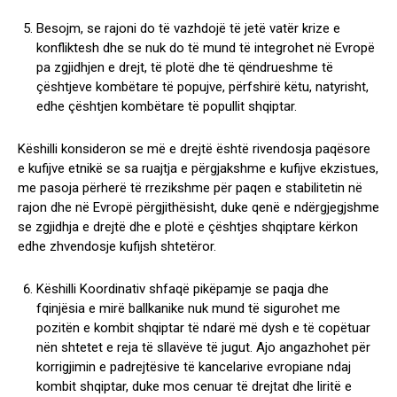
Besojm, se rajoni do të vazhdojë të jetë vatër krize e
konfliktesh dhe se nuk do të mund të integrohet në Evropë
pa zgjidhjen e drejt, të plotë dhe të qëndrueshme të
çështjeve kombëtare të popujve, përfshirë këtu, natyrisht,
edhe çështjen kombëtare të popullit shqiptar.
Këshilli konsideron se më e drejtë është rivendosja paqësore
e kufijve etnikë se sa ruajtja e përgjakshme e kufijve ekzistues,
me pasoja përherë të rrezikshme për paqen e stabilitetin në
rajon dhe në Evropë përgjithësisht, duke qenë e ndërgjegjshme
se zgjidhja e drejtë dhe e plotë e çështjes shqiptare kërkon
edhe zhvendosje kufijsh shtetëror.
Këshilli Koordinativ shfaqë pikëpamje se paqja dhe
fqinjësia e mirë ballkanike nuk mund të sigurohet me
pozitën e kombit shqiptar të ndarë më dysh e të copëtuar
nën shtetet e reja të sllavëve të jugut. Ajo angazhohet për
korrigjimin e padrejtësive të kancelarive evropiane ndaj
kombit shqiptar, duke mos cenuar të drejtat dhe liritë e