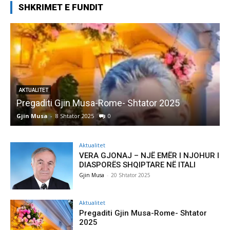
SHKRIMET E FUNDIT
AKTUALITET
Pregaditi Gjin Musa-Rome- Shtator 2025
Gjin Musa
-
8 Shtator 2025
0
G
Aktualitet
VERA GJONAJ – NJË EMËR I NJOHUR I
DIASPORËS SHQIPTARE NË ITALI
Gjin Musa
-
20 Shtator 2025
Aktualitet
Pregaditi Gjin Musa-Rome- Shtator
2025