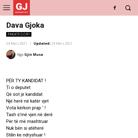
GJ
DRITARE E RE
Dava Gjoka
PAKATEGORI
24 Mars 2021
Updated:
24 Mars 2021
Nga
Gjin Musa
PËR TY KANDIDAT !
Ti o deputet
Që sot je kandidat
Një herë në katër vjet
Vota kërkon prap ‘ !
Tash s’më vjen në derë
Për të më mashtruar
Nuk bën si atëherë
Stilin ke ndryshuar !