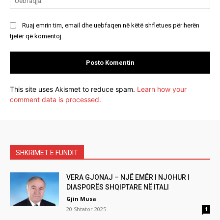
Ruaj emrin tim, email dhe uebfaqen në këtë shfletues për herën
tjetër që komentoj.
This site uses Akismet to reduce spam.
Learn how your
comment data is processed.
SHKRIMET E FUNDIT
VERA GJONAJ – NJË EMËR I NJOHUR I
DIASPORËS SHQIPTARE NË ITALI
Gjin Musa
20 Shtator 2025
1