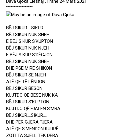
Dava Gjoka Lleshaj ,Tiranë 24 Mars 2021
“”””””””””””””””””””””
BËJ SIKUR …SIKUR..
BËJ SIKUR NUK SHEH
E BËJ SIKUR S’KUPTON
BËJ SIKUR NUK NJEH
E BËJ SIKUR S’DËGJON
BËJ SIKUR NUK SHEH
DHE PSE MIRË SHIKON
BËJ SIKUR SE NJEH
ATË QË TË LËNDON
BËJ SIKUR BESON
KUJTDO QË BESË NUK KA
BËJ SIKUR S’KUPTON
KUJTDO QË FJALËN S’MBA
BËJ SIKUR….SIKUR….
DHE PËR GJËRA TJERA
ATË QË S’MENDON KURRË
ZOTI TA SJELL TEK DERA