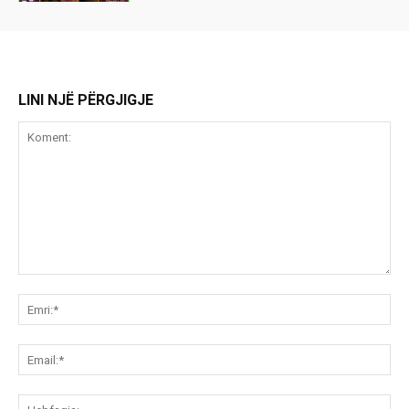
LINI NJË PËRGJIGJE
Koment:
Emr
Ema
Ue