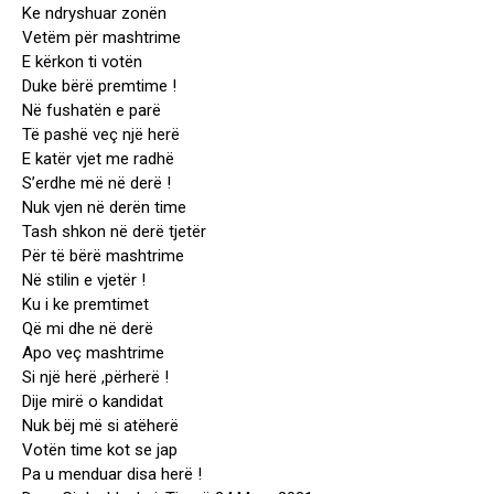
Ke ndryshuar zonën
Vetëm për mashtrime
E kërkon ti votën
Duke bërë premtime !
Në fushatën e parë
Të pashë veç një herë
E katër vjet me radhë
S’erdhe më në derë !
Nuk vjen në derën time
Tash shkon në derë tjetër
Për të bërë mashtrime
Në stilin e vjetër !
Ku i ke premtimet
Që mi dhe në derë
Apo veç mashtrime
Si një herë ,përherë !
Dije mirë o kandidat
Nuk bëj më si atëherë
Votën time kot se jap
Pa u menduar disa herë !