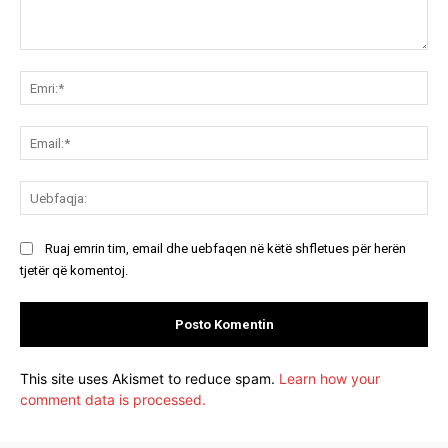
Koment:
Emr
Ema
Ue
Ruaj emrin tim, email dhe uebfaqen në këtë shfletues për herën
tjetër që komentoj.
This site uses Akismet to reduce spam.
Learn how your
comment data is processed.