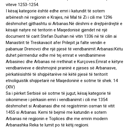
viteve 1253-1254.
I kësaj kategorie është edhe emri i katundit të sotem
arbënesh në regjionin e Krajes, në Mal të Zi i cili me 1296
dëshmohet gjithashtu si Arbanas.Në dëshmi e drejtpërdrejtë e
kësajë natyre në teritorin e Maqedonisë gjendet në një
document të carit Stefan Dushan në vitin 1336 në të cilin ai
Manastirit të Treskavacit afer Prilepit ja falte vendin e
pabanuar Drenovci dhe një pjesë të vendbanimit Arbanasi.Këtu
duhet përmendur edhe më tej emrat e vendbanimeve
Arbasinec dhe Arbanas në rrethinat e Kurçoves.Emrat e këtyre
vendbaniveve e dëshmojnë praninë e pjeses së Arbanasve,
përkatësishtë të shqipëtarëve në këtë pjesë të teritorit
etnoliguistik shqipetarë në Maqedoninë e sotme të shek. 14
(XlV)
Sa i përket Serbisë së sotme të jugut, kësaj kategorie të
oikonimeve i përkasin emri i vendbanimit i cili me 1354
dëshmohet si Arabanasi dhe në regjistrimin osman të vitit
1455 si Arbanas. Kemi të bejmë me katundin e sotem
Arbanas në regjionin e Toplices dhe me emrin modern
Arbanashka Reka te lumit po të këtij regjioni.