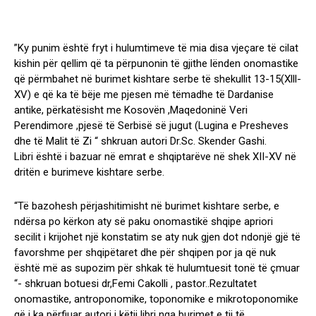
”Ky punim është fryt i hulumtimeve të mia disa vjeçare të cilat
kishin për qellim që ta përpunonin të gjithe lënden onomastike
që përmbahet në burimet kishtare serbe të shekullit 13-15(Xlll-
XV) e që ka të bëje me pjesen më tëmadhe të Dardanise
antike, përkatësisht me Kosovën ,Maqedoninë Veri
Perendimore ,pjesë të Serbisë së jugut (Lugina e Presheves
dhe të Malit të Zi “ shkruan autori Dr.Sc. Skender Gashi.
Libri është i bazuar në emrat e shqiptarëve në shek XII-XV në
dritën e burimeve kishtare serbe.
“Të bazohesh përjashitimisht në burimet kishtare serbe, e
ndërsa po kërkon aty së paku onomastikë shqipe apriori
secilit i krijohet një konstatim se aty nuk gjen dot ndonjë gjë të
favorshme per shqipëtaret dhe për shqipen por ja që nuk
është më as supozim për shkak të hulumtuesit tonë të çmuar
“- shkruan botuesi dr,Femi Cakolli , pastor..Rezultatet
onomastike, antroponomike, toponomike e mikrotoponomike
që i ka përfiuar autori i këtij libri nga burimet e tij të