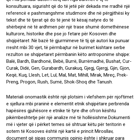
konsultuara, sigurisht që do të jetë për dekada me rradhë një
referencë e pashmangshme studimore dhe në përgjithësi ky
tekst dhe të tjerat që do të jenë të kësaj natyre do të
shërbejnë në të ardhmen për një trase shumë domethënese
kulturore, historike dhe pse jo fetare për Kosoven dhe
shqipëtaret .Në bazë të gjurmimeve të tij që autori ka punuar
rresht mbi 30 vjet, të përmbajtur në burimet kishtare serbe
rezulton se shqipetaret përmbanin këto antroponime shqipe:
Balë, Bardh, Bardhonë, Bebë, Burrë, Burrëmadhë, Bushat, Cur-
Curak, Didë, Gen, Gurabardh, Gurakuq, Gjegj, Gjergj, Gjin, Gjon,
Keqë, Kuq, Llesh, Let, Lul, Mal, Mat, Mihill, Mirak, Mireç, Prek-
Preng, Progon, Rush, Sumë, Shok-Shoq dhe Tanush.
Materiali onomastik është një plotsim i vlefshem për njoftimet
e sjellura mbi praninë e elementit etnik shqipëtare perbrenda
hapësires gjuhësore e etnike të tyre dhe ofron kështu
pikëmbeshtetje për një analize më të hollësishme.Dokumenti
më i vjeter që i përket temes së shtruar këtu për teritorin e
sotem të Kosoves është një kartë e princit Mirosllav,
document që sipas communis opinio ështe i shkruar para