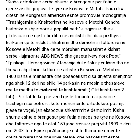
“Kisha ortodokse serbe shume e brengosur per fatin e
njerezve dhe popave te tyre ne Kosove e Metohi. Para disa
ditesh ne Kongresin amerikan eshte promovue monografija
“Trashigemija e Krishterimit ne Kosove e Metohi: Qendra
historike e shpirtnore e popullit serb” e zgjeruar dhe e
plotesuar me nje botim libri ne anglisht dhe disa prkthyes
kerkonin qe te ndalet shkatrrimi dhe demolimi i faltoreve ne
Kosove e Metohi dhe qe te mbrohen manastiret e kishat
serbe -lajmronte ABC NEWS dhe gazeta New York Post.”
”Episkopi i Hercegovines Atanasije duke folur per librin tha se
thesari shpirtnor , kulturor e artistik i Kosoves e Metohise,
1400 kisha e manastire dhe posaqerisht disa dhjetra shenjtnor
nga shek 12 deri ne shik. 14 perkasin ne mesin e thesareve
me te medha te civilizimit te krishterimit. ( Cilit krishterim ?
fxh) . Per fat te keq ne vend qe te llogariten si pasuri e
trashegimise botrore, keto monumente ortodokse, pos nje
pjese te vogel, jan ekspozue shkatrrimit e demolimit. Kisha
shume eshte e brengosur per fatin e races se tyre ne Kosove
dhe faltoreve nga te cilat 150 jane rrenuar prej vitit 1999 e deri
me 2003-ten. Episkopi Atanasije është thirrur ne emer te
drejtave njerezore dhe lirive fetare, dhe pasqerisht eshte