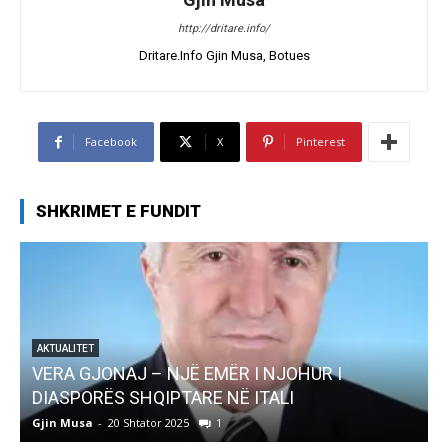
http://dritare.info/
Dritare.Info Gjin Musa, Botues
Facebook
X
Pinterest
SHKRIMET E FUNDIT
AKTUALITET
Pregaditi Gjin Musa-Rome- Shtator 2025
Gjin Musa
-
8 Shtator 2025
0