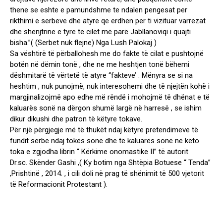
thene se eshte e pamundshme te ndalen pengesat per
rikthimi e serbeve dhe atyre qe erdhen per ti vizituar varrezat
dhe shenjtrine e tyre te cilët më parë Jabllanoviqi i quajti
bisha.”( (Serbet nuk flejne) Nga Lush Palokaj )
Sa vështirë të përballohesh me do fakte të cilat e pushtojnë
botën në dëmin tonë , dhe ne me heshtjen tonë bëhemi
dëshmitarë të vërtetë të atyre “fakteve’ . Mënyra se si na
heshtim , nuk punojmë, nuk interesohemi dhe të njejtën kohë i
margjinalizojmë apo edhe më rëndë i mohojmë të dhënat e të
kaluarës sonë na dërgon shumë largë në harresë , se ishim
dikur dikushi dhe patron të këtyre tokave.
Për një përgjegje më të thukët ndaj këtyre pretendimeve të
fundit serbe ndaj tokës sonë dhe të kaluarës sonë në këto
toka e zgjodha librin “ Kërkime onomastike II” të autorit
Dr.sc. Skënder Gashi ,( Ky botim nga Shtëpia Botuese “ Tenda”
,Prishtinë , 2014. , i cili doli në prag të shënimit të 500 vjetorit
të Reformacionit Protestant ).