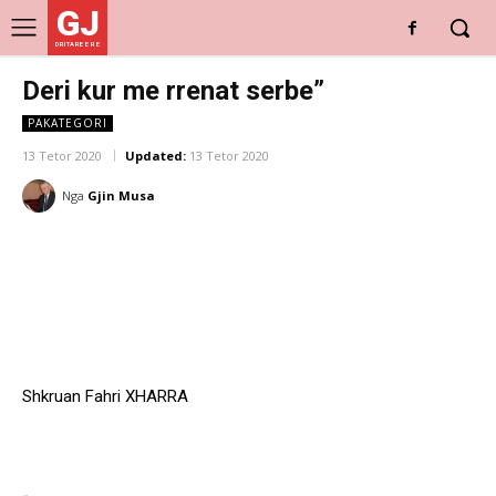
GJ
DRITARE E RE
Deri kur me rrenat serbe”
PAKATEGORI
13 Tetor 2020
Updated:
13 Tetor 2020
Nga
Gjin Musa
Shkruan Fahri XHARRA