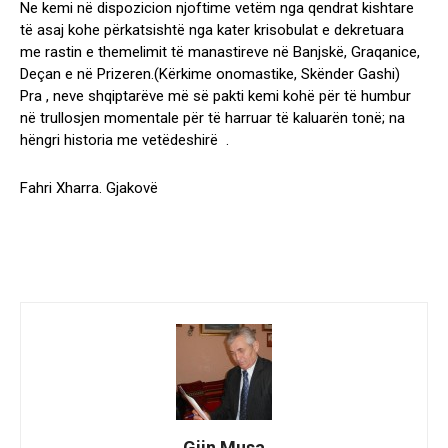
Ne kemi në dispozicion njoftime vetëm nga qendrat kishtare
të asaj kohe përkatsishtë nga kater krisobulat e dekretuara
me rastin e themelimit të manastireve në Banjskë, Graqanice,
Deçan e në Prizeren.(Kërkime onomastike, Skënder Gashi)
Pra , neve shqiptarëve më së pakti kemi kohë për të humbur
në trullosjen momentale për të harruar të kaluarën tonë; na
hëngri historia me vetëdeshirë .
Fahri Xharra. Gjakovë
Gjin Musa