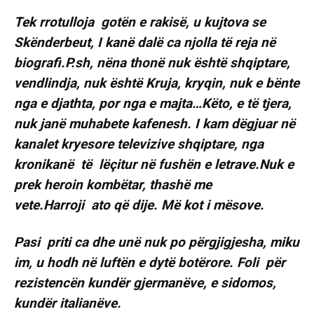
Tek rrotulloja gotën e rakisë, u kujtova se
Skënderbeut, I kanë dalë ca njolla të reja në
biografi.P.sh, nëna thonë nuk është shqiptare,
vendlindja, nuk është Kruja, kryqin, nuk e bënte
nga e djathta, por nga e majta…Këto, e të tjera,
nuk janë muhabete kafenesh. I kam dëgjuar në
kanalet kryesore televizive shqiptare, nga
kronikanë të lëçitur në fushën e letrave.Nuk e
prek heroin kombëtar, thashë me
vete.Harroji ato që dije. Më kot i mësove.
Pasi priti ca dhe unë nuk po përgjigjesha, miku
im, u hodh në luftën e dytë botërore. Foli për
rezistencën kundër gjermanëve, e sidomos,
kundër italianëve.