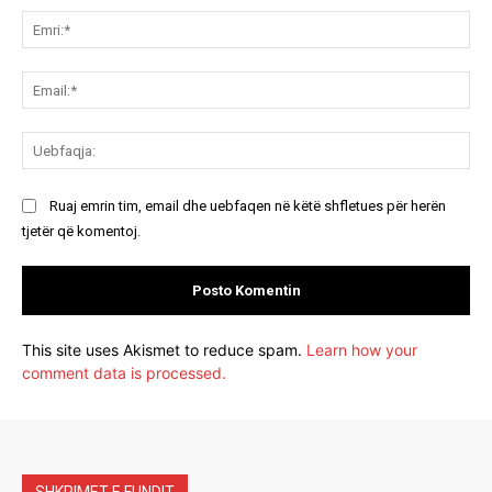
Emr
Ema
Ue
Ruaj emrin tim, email dhe uebfaqen në këtë shfletues për herën
tjetër që komentoj.
This site uses Akismet to reduce spam.
Learn how your
comment data is processed.
SHKRIMET E FUNDIT