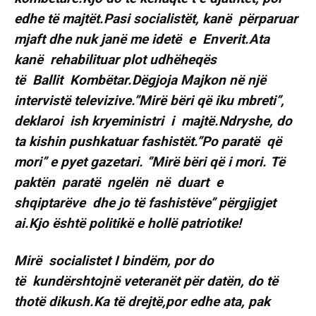
edhe të majtët.Pasi socialistët, kanë përparuar
mjaft dhe nuk janë me idetë e Enverit.Ata
kanë rehabilituar plot udhëheqës
të Ballit Kombëtar.Dëgjoja Majkon në një
intervistë televizive.’’Mirë bëri që iku mbreti’’,
deklaroi ish kryeministri i majtë.Ndryshe, do
ta kishin pushkatuar fashistët.’’Po paratë që
mori’’ e pyet gazetari. ‘’Mirë bëri që i mori. Të
paktën paratë ngelën në duart e
shqiptarëve dhe jo të fashistëve’’ përgjigjet
ai.Kjo është politikë e hollë patriotike!
Mirë socialistet I bindëm, por do
të kundërshtojnë veteranët për datën, do të
thotë dikush.Ka të drejtë,por edhe ata, pak