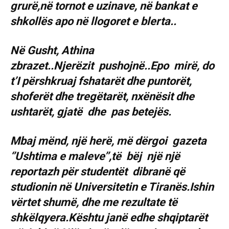
grurë,në tornot e uzinave, në bankat e
shkollës apo në llogoret e blerta..
Në Gusht, Athina
zbrazet..Njerëzit pushojnë..Epo mirë, do
t’I përshkruaj fshatarët dhe puntorët,
shoferët dhe tregëtarët, nxënësit dhe
ushtarët, gjatë dhe pas betejës.
Mbaj mënd, një herë, më dërgoi gazeta
‘’Ushtima e maleve’’,të bëj një një
reportazh për studentët dibranë që
studionin në Universitetin e Tiranës.Ishin
vërtet shumë, dhe me rezultate të
shkëlqyera.Kështu janë edhe shqiptarët