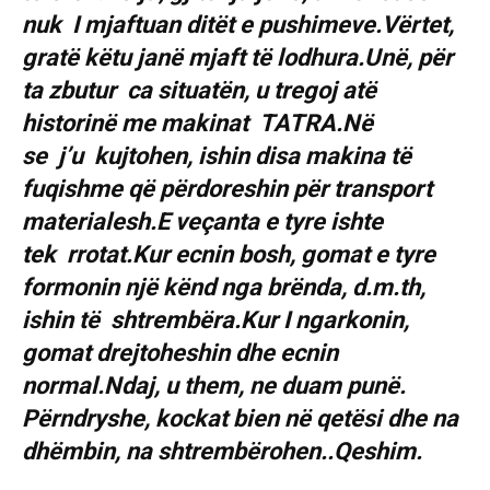
nuk I mjaftuan ditët e pushimeve.Vërtet,
gratë këtu janë mjaft të lodhura.Unë, për
ta zbutur ca situatën, u tregoj atë
historinë me makinat TATRA.Në
se j’u kujtohen, ishin disa makina të
fuqishme që përdoreshin për transport
materialesh.E veçanta e tyre ishte
tek rrotat.Kur ecnin bosh, gomat e tyre
formonin një kënd nga brënda, d.m.th,
ishin të shtrembëra.Kur I ngarkonin,
gomat drejtoheshin dhe ecnin
normal.Ndaj, u them, ne duam punë.
Përndryshe, kockat bien në qetësi dhe na
dhëmbin, na shtrembërohen..Qeshim.