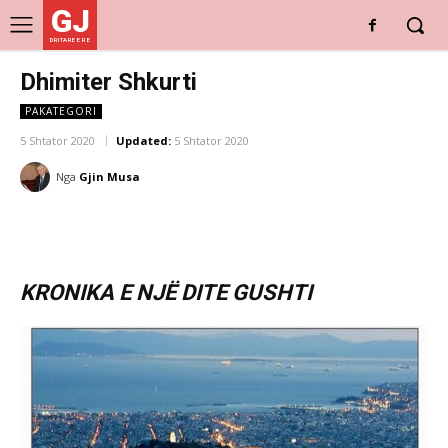
GJ
DRITARE E RE
Dhimiter Shkurti
PAKATEGORI
5 Shtator 2020
Updated:
5 Shtator 2020
Nga
Gjin Musa
KRONIKA E NJË DITE GUSHTI