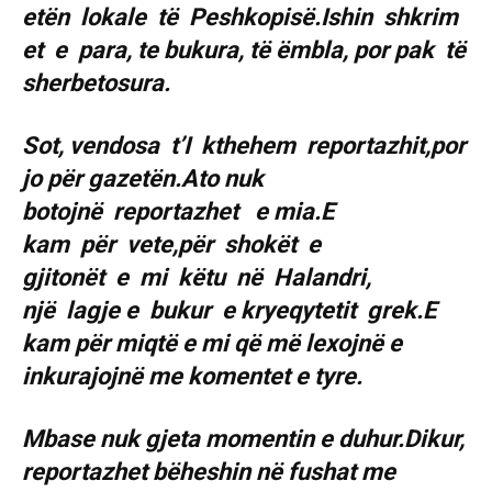
etën lokale të Peshkopisë.Ishin shkrim
et e para, te bukura, të ëmbla, por pak të
sherbetosura.
Sot, vendosa t’I kthehem reportazhit,por
jo për gazetën.Ato nuk
botojnë reportazhet e mia.E
kam për vete,për shokët e
gjitonët e mi këtu në Halandri,
një lagje e bukur e kryeqytetit grek.E
kam për miqtë e mi që më lexojnë e
inkurajojnë me komentet e tyre.
Mbase nuk gjeta momentin e duhur.Dikur,
reportazhet bëheshin në fushat me