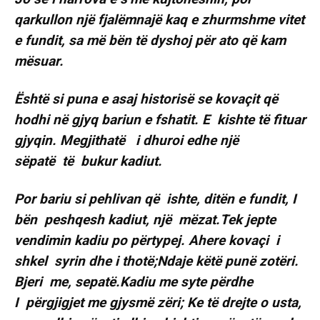
qarkullon një fjalëmnajë kaq e zhurmshme vitet
e fundit, sa më bën të dyshoj për ato që kam
mësuar.
Është si puna e asaj historisë se kovaçit që
hodhi në gjyq bariun e fshatit. E kishte të fituar
gjyqin. Megjithatë i dhuroi edhe një
sëpatë të bukur kadiut.
Por bariu si pehlivan që ishte, ditën e fundit, I
bën peshqesh kadiut, një mëzat.Tek jepte
vendimin kadiu po përtypej. Ahere kovaçi i
shkel syrin dhe i thotë;Ndaje këtë punë zotëri.
Bjeri me, sepatë.Kadiu me syte përdhe
I përgjigjet me gjysmë zëri; Ke të drejte o usta,