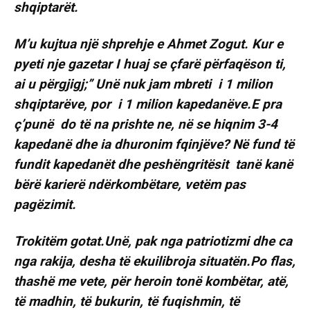
shqiptarët.
M’u kujtua një shprehje e Ahmet Zogut. Kur e
pyeti nje gazetar I huaj se çfarë përfaqëson ti,
ai u përgjigj;’’ Unë nuk jam mbreti i 1 milion
shqiptarëve, por i 1 milion kapedanëve.E pra
ç’punë do të na prishte ne, në se hiqnim 3-4
kapedanë dhe ia dhuronim fqinjëve? Në fund të
fundit kapedanët dhe peshëngritësit tanë kanë
bërë karierë ndërkombëtare, vetëm pas
pagëzimit.
Trokitëm gotat.Unë, pak nga patriotizmi dhe ca
nga rakija, desha të ekuilibroja situatën.Po flas,
thashë me vete, për heroin tonë kombëtar, atë,
të madhin, të bukurin, të fuqishmin, të