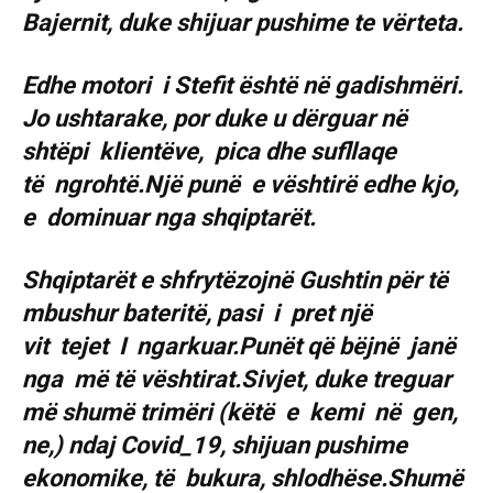
Bajernit, duke shijuar pushime te vërteta.
Edhe motori i Stefit është në gadishmëri.
Jo ushtarake, por duke u dërguar në
shtëpi klientëve, pica dhe sufllaqe
të ngrohtë.Një punë e vështirë edhe kjo,
e dominuar nga shqiptarët.
Shqiptarët e shfrytëzojnë Gushtin për të
mbushur bateritë, pasi i pret një
vit tejet I ngarkuar.Punët që bëjnë janë
nga më të vështirat.Sivjet, duke treguar
më shumë trimëri (këtë e kemi në gen,
ne,) ndaj Covid_19, shijuan pushime
ekonomike, të bukura, shlodhëse.Shumë