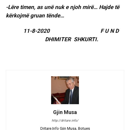
-Lëre timen, as unë nuk e njoh mirë… Hajde të
kërkojmë gruan tënde…
11-8-2020 F U N D
DHIMITER SHKURTI.
Gjin Musa
http://dritare.info/
Dritare.Info Gjin Musa, Botues