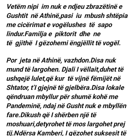
Vetëm nipi im nuk e ndjeu zbrazëtinë e
Gushtit në Athinë,pasi iu mbush shtëpia
me cicërimat e vogëlushes të sapo
lindur.Familja e piktorit dhe ne
të gjithë I gëzohemi ëngjëllit të vogël.
Por jeta në Athinë, vazhdon.Disa nuk
mund të largohen. Djali I vëllait,duhet të
ushqejë lulet,që kur të vijnë fëmijët në
Shtator, t’I gjejnë të gjelbëra.Disa lokale
qëndruan mbyllur për shumë kohë me
Pandeminë, ndaj në Gusht nuk e mbyllën
fare.Dikush që I shërben një të
moshuari,detyrohet të mos largohet prej
tij.Ndërsa Kamberi, I gëzohet suksesit të