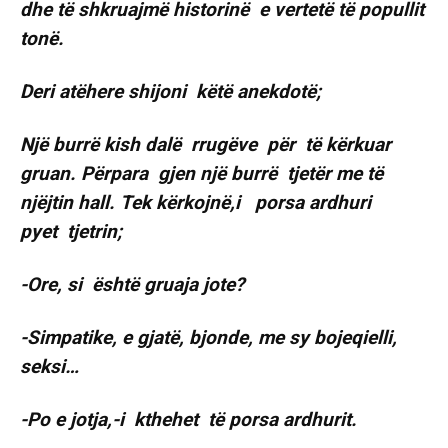
dhe të shkruajmë historinë e vertetë të popullit
tonë.
Deri atëhere shijoni këtë anekdotë;
Një burrë kish dalë rrugëve për të kërkuar
gruan. Përpara gjen një burrë tjetër me të
njëjtin hall. Tek kërkojnë,i porsa ardhuri
pyet tjetrin;
-Ore, si është gruaja jote?
-Simpatike, e gjatë, bjonde, me sy bojeqielli,
seksi…
-Po e jotja,-i kthehet të porsa ardhurit.