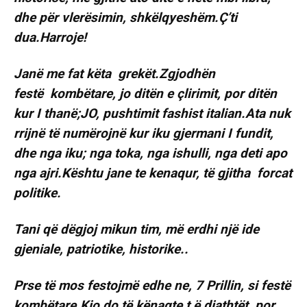
dhe për vlerësimin, shkëlqyeshëm.Ç’ti
dua.Harroje!
Janë me fat këta grekët.Zgjodhën
festë kombëtare, jo ditën e çlirimit, por ditën
kur I thanë;JO, pushtimit fashist italian.Ata nuk
rrijnë të numërojnë kur iku gjermani I fundit,
dhe nga iku; nga toka, nga ishulli, nga deti apo
nga ajri.Kështu jane te kenaqur, të gjitha forcat
politike.
Tani që dëgjoj mikun tim, më erdhi një ide
gjeniale, patriotike, historike..
Prse të mos festojmë edhe ne, 7 Prillin, si festë
kombëtare.Kjo do të kënaqte t ë djathtët, por