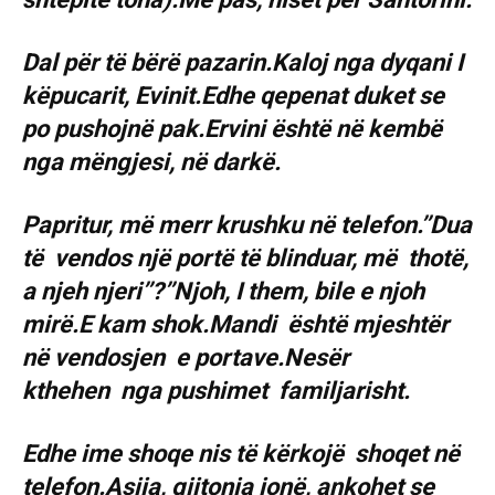
Dal për të bërë pazarin.Kaloj nga dyqani I
këpucarit, Evinit.Edhe qepenat duket se
po pushojnë pak.Ervini është në kembë
nga mëngjesi, në darkë.
Papritur, më merr krushku në telefon.’’Dua
të vendos një portë të blinduar, më thotë,
a njeh njeri’’?’’Njoh, I them, bile e njoh
mirë.E kam shok.Mandi është mjeshtër
në vendosjen e portave.Nesër
kthehen nga pushimet familjarisht.
Edhe ime shoqe nis të kërkojë shoqet në
telefon.Asija, gjitonja jonë, ankohet se