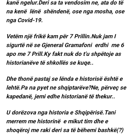
kanë ngelur.Deri sa ta vendosim ne, ata do të
na kenë lënë shëndenë, ose nga mosha, ose
nga Covid-19.
Vetëm një frikë kam për 7 Prillin.Nuk jam I
sigurtë në se Gjeneral Gramafoni erdhi me 6
apo me 7 Prill.Ky fakt nuk do t’u shpëtoje as
historianëve të shkollës se kuqe..
Dhe thonë pastaj se lënda e historisë është e
lehtë.Pa na pyet ne shqiptarëve?Ne, përveç se
kapedanë, jemi edhe historianë të thekur..
U dorëzova nga historia e Shqipërisë.Tani
merrem me historinë e mikut tim dhe e
shoqëroj me raki deri sa të bëhemi bashkë(?)