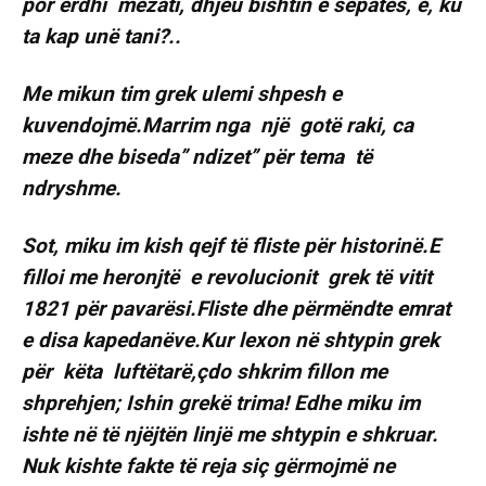
por erdhi mëzati, dhjeu bishtin e sëpatës, e, ku
ta kap unë tani?..
Me mikun tim grek ulemi shpesh e
kuvendojmë.Marrim nga një gotë raki, ca
meze dhe biseda’’ ndizet’’ për tema të
ndryshme.
Sot, miku im kish qejf të fliste për historinë.E
filloi me heronjtë e revolucionit grek të vitit
1821 për pavarësi.Fliste dhe përmëndte emrat
e disa kapedanëve.Kur lexon në shtypin grek
për këta luftëtarë,çdo shkrim fillon me
shprehjen; Ishin grekë trima! Edhe miku im
ishte në të njëjtën linjë me shtypin e shkruar.
Nuk kishte fakte të reja siç gërmojmë ne