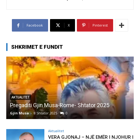
Facebook
X
Pinterest
SHKRIMET E FUNDIT
AKTUALITET
Pregaditi Gjin Musa-Rome- Shtator 2025
Gjin Musa
-
8 Shtator 2025
0
G
Aktualitet
VERA GJONAJ – NJË EMËR I NJOHUR I