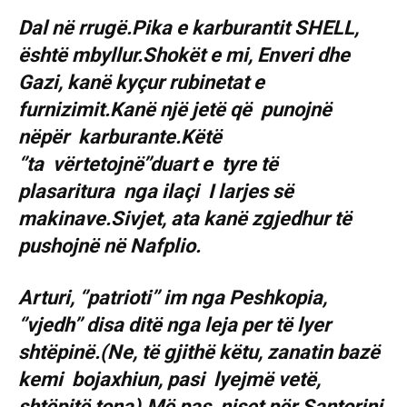
Dal në rrugë.Pika e karburantit SHELL,
është mbyllur.Shokët e mi, Enveri dhe
Gazi, kanë kyçur rubinetat e
furnizimit.Kanë një jetë që punojnë
nëpër karburante.Këtë
‘’ta vërtetojnë’’duart e tyre të
plasaritura nga ilaçi I larjes së
makinave.Sivjet, ata kanë zgjedhur të
pushojnë në Nafplio.
Arturi, ‘’patrioti’’ im nga Peshkopia,
‘’vjedh’’ disa ditë nga leja per të lyer
shtëpinë.(Ne, të gjithë këtu, zanatin bazë
kemi bojaxhiun, pasi lyejmë vetë,
shtëpitë tona).Më pas, niset për Santorini.