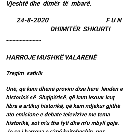
Vjeshtë dhe dimër të mbarë.
24-8-2020 F U N
DHIMITËR SHKURTI
“”””””””””””””””””””””””””””””
HARROJE MUSHKË VALARENË
Tregim satirik
Unë, që kam dhënë provim disa herë lëndën e
historisë së Shqipërisë, që kam lexuar kaq
libra e artikuj historikë, që kam ndjekur gjithë
ato emisione e debate televizive me tema
historikë, sot m’u tha fyti dhe m’u mbyll goja.
Jo se i harrova e s’më kujtoheshin, por