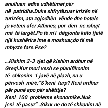
anulluan edhe udhëtimet për
në patridha.Duke shfrytëzuar krizën në
turizëm, ata zgjodhën vënde dhe hotele
jo vetëm afër Athinës, por deri në ishujt
më të largët.Po të m’i dëgjonte këto fjalë
një kushërira ime e moshuar,do të më
mbyste fare.Pse?
…Kishim 2-3 vjet që kishim ardhur në
Greqi.Kur mori vesh se planifikonim
të shkonim 1 javë në plazh, na u
përvesh mirë;’’S’keni turp? Keni ardhur
për punë apo për shëtitje?
Keni 100 probleme ekonomike.Nuk
jeni të pasur’’..Sikur ne do të shkonim në