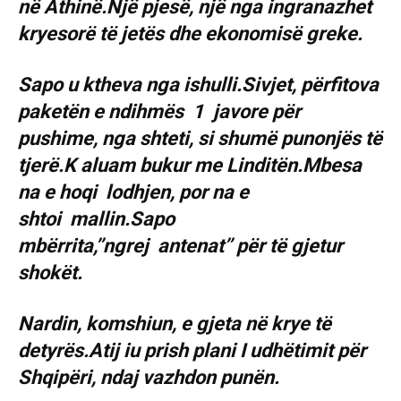
në Athinë.Një pjesë, një nga ingranazhet
kryesorë të jetës dhe ekonomisë greke.
Sapo u ktheva nga ishulli.Sivjet, përfitova
paketën e ndihmës 1 javore për
pushime, nga shteti, si shumë punonjës të
tjerë.K aluam bukur me Linditën.Mbesa
na e hoqi lodhjen, por na e
shtoi mallin.Sapo
mbërrita,’’ngrej antenat’’ për të gjetur
shokët.
Nardin, komshiun, e gjeta në krye të
detyrës.Atij iu prish plani I udhëtimit për
Shqipëri, ndaj vazhdon punën.