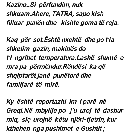
Kazino..Si përfundim, nuk
shkuam.Ahere, TATRA, sapo kish
filluar punën dhe kishte goma të reja.
Kaq për sot.Është nxehtë dhe po t’ia
shkelim gazin, makinës do
t’I ngrihet temperatura.Lashë shumë e
mra pa përmëndur.Rëndësi ka që
shqiptarët janë punëtorë dhe
familjarë të mirë.
Ky është reportazhi im I parë në
Greqi.Në mbyllje po j’u uroj të dashur
miq, siç urojnë këtu njëri-tjetrin, kur
kthehen nga pushimet e Gushtit ;