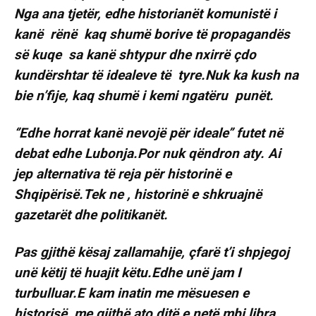
Nga ana tjetër, edhe historianët komunistë i
kanë rënë kaq shumë borive të propagandës
së kuqe sa kanë shtypur dhe nxirrë çdo
kundërshtar të idealeve të tyre.Nuk ka kush na
bie n’fije, kaq shumë i kemi ngatëru punët.
‘’Edhe horrat kanë nevojë për ideale’’ futet në
debat edhe Lubonja.Por nuk qëndron aty. Ai
jep alternativa të reja për historinë e
Shqipërisë.Tek ne , historinë e shkruajnë
gazetarët dhe politikanët.
Pas gjithë kësaj zallamahije, çfarë t’i shpjegoj
unë këtij të huajit këtu.Edhe unë jam I
turbulluar.E kam inatin me mësuesen e
historisë, me gjithë ato ditë e netë mbi libra,