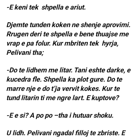
-E keni tek shpella e ariut.
Djemte tunden koken ne shenje aprovimi.
Rrugen deri te shpella e bene thuajse me
vrap e pa folur. Kur mbriten tek hyrja,
Pelivani tha;
-Do te lidhem me litar. Tani eshte darke, e
kucedra fle. Shpella ka plot gure. Do te
marre nje e do t’ja vervit kokes. Kur te
tund litarin ti me ngre lart. E kuptove?
-E e si? A po po –tha i hutuar shoku.
U lidh. Pelivani ngadal filloj te zbriste. E