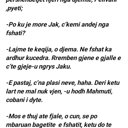
,pyeti;
-Po ku je more Jak, c’kemi andej nga
fshati?
-Lajme te keqija, o djema. Ne fshat ka
ardhur kucedra. Rremben gjene e gjalle e
c’te gjeje-u ngrys Jaku.
-E pastaj, c’na plasi neve, haha. Deri ketu
lart ne mal nuk vjen, -u hodh Mahmuti,
cobani i dyte.
-Mos e thuj ate fjale, o cun, se po
mbaruan bagetite e fshatit, ketu do te