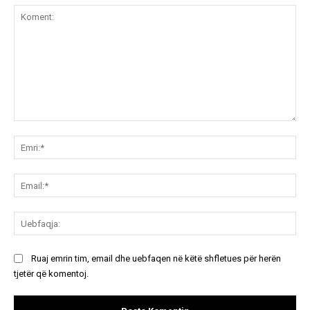
Koment:
Emr
Ema
Ue
Ruaj emrin tim, email dhe uebfaqen në këtë shfletues për herën
tjetër që komentoj.