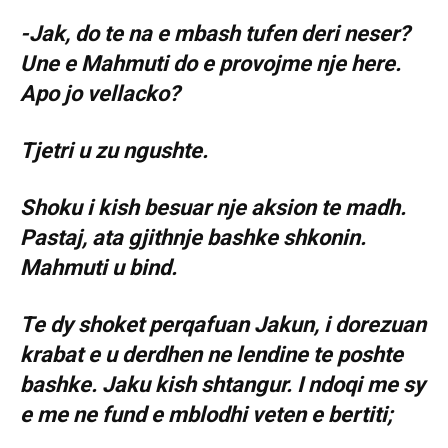
-Jak, do te na e mbash tufen deri neser?
Une e Mahmuti do e provojme nje here.
Apo jo vellacko?
Tjetri u zu ngushte.
Shoku i kish besuar nje aksion te madh.
Pastaj, ata gjithnje bashke shkonin.
Mahmuti u bind.
Te dy shoket perqafuan Jakun, i dorezuan
krabat e u derdhen ne lendine te poshte
bashke. Jaku kish shtangur. I ndoqi me sy
e me ne fund e mblodhi veten e bertiti;