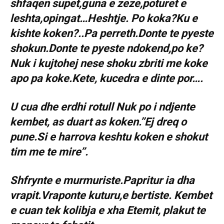
shfaqen supet,guna e zeze,poturet e
leshta,opingat…Heshtje. Po koka?Ku e
kishte koken?..Pa perreth.Donte te pyeste
shokun.Donte te pyeste ndokend,po ke?
Nuk i kujtohej nese shoku zbriti me koke
apo pa koke.Kete, kucedra e dinte por….
U cua dhe erdhi rotull Nuk po i ndjente
kembet, as duart as koken.’’Ej dreq o
pune.Si e harrova keshtu koken e shokut
tim me te mire’’.
Shfrynte e murmuriste.Papritur ia dha
vrapit.Vraponte kuturu,e bertiste. Kembet
e cuan tek kolibja e xha Etemit, plakut te