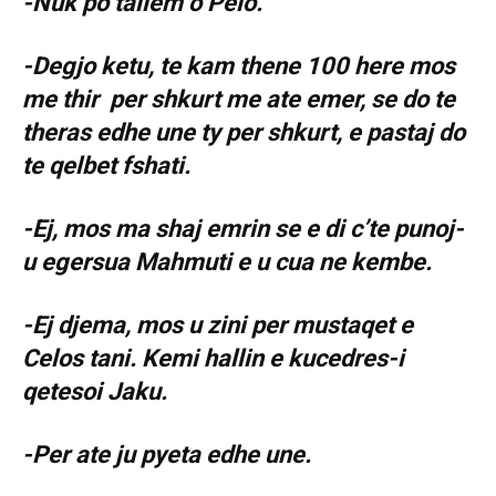
-Nuk po tallem o Pelo.
-Degjo ketu, te kam thene 100 here mos
me thir per shkurt me ate emer, se do te
theras edhe une ty per shkurt, e pastaj do
te qelbet fshati.
-Ej, mos ma shaj emrin se e di c’te punoj-
u egersua Mahmuti e u cua ne kembe.
-Ej djema, mos u zini per mustaqet e
Celos tani. Kemi hallin e kucedres-i
qetesoi Jaku.
-Per ate ju pyeta edhe une.