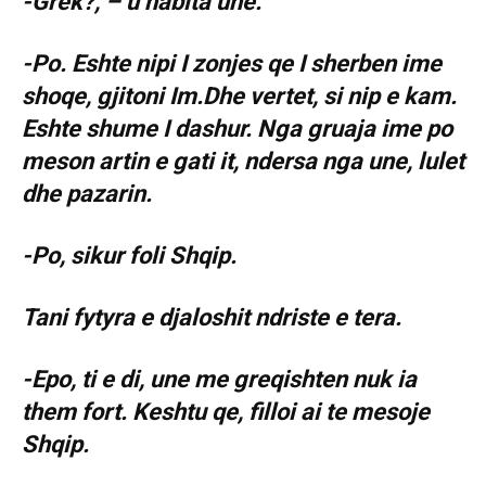
-Grek?, – u habita une.
-Po. Eshte nipi I zonjes qe I sherben ime
shoqe, gjitoni Im.Dhe vertet, si nip e kam.
Eshte shume I dashur. Nga gruaja ime po
meson artin e gati it, ndersa nga une, lulet
dhe pazarin.
-Po, sikur foli Shqip.
Tani fytyra e djaloshit ndriste e tera.
-Epo, ti e di, une me greqishten nuk ia
them fort. Keshtu qe, filloi ai te mesoje
Shqip.