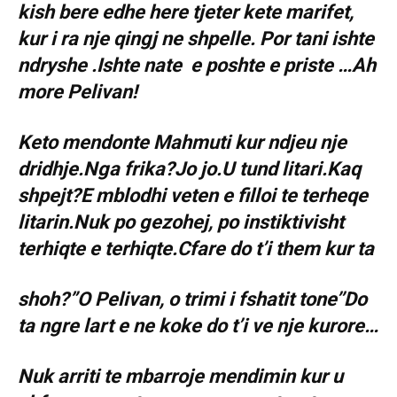
kish bere edhe here tjeter kete marifet,
kur i ra nje qingj ne shpelle. Por tani ishte
ndryshe .Ishte nate e poshte e priste …Ah
more Pelivan!
Keto mendonte Mahmuti kur ndjeu nje
dridhje.Nga frika?Jo jo.U tund litari.Kaq
shpejt?E mblodhi veten e filloi te terheqe
litarin.Nuk po gezohej, po instiktivisht
terhiqte e terhiqte.Cfare do t’i them kur ta
shoh?”O Pelivan, o trimi i fshatit tone’’Do
ta ngre lart e ne koke do t’i ve nje kurore…
Nuk arriti te mbarroje mendimin kur u