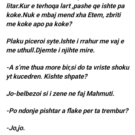
litar.Kur e terhoqa lart ,pashe qe ishte pa
koke.Nuk e mbaj mend xha Etem, zbriti
me koke apo pa koke?
Plaku piceroi syte.Ishte i rrahur me vaj e
me uthull.Djemte i njihte mire.
-A s’me thua more bir,si do ta vriste shoku
yt kucedren. Kishte shpate?
Jo-belbezoi si i zene ne faj Mahmuti.
-Po ndonje pishtar a flake per ta trembur?
-Jo,jo.