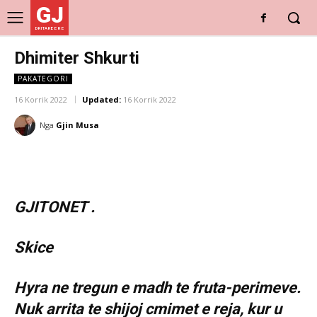
GJ
DRITARE E RE
Dhimiter Shkurti
PAKATEGORI
16 Korrik 2022
Updated:
16 Korrik 2022
Nga
Gjin Musa
GJITONET .
Skice
Hyra ne tregun e madh te fruta-perimeve.
Nuk arrita te shijoj cmimet e reja, kur u