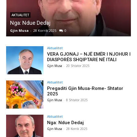
AKTUALITET
Nga: Ndue Dedaj
A
Gjin Musa
-
28 Korrik 2025
0
G
Aktualitet
VERA GJONAJ – NJË EMËR I NJOHUR I
DIASPORËS SHQIPTARE NË ITALI
Gjin Musa
-
20 Shtator 2025
Aktualitet
Pregaditi Gjin Musa-Rome- Shtator
2025
Gjin Musa
-
8 Shtator 2025
Aktualitet
Nga: Ndue Dedaj
Gjin Musa
-
28 Korrik 2025