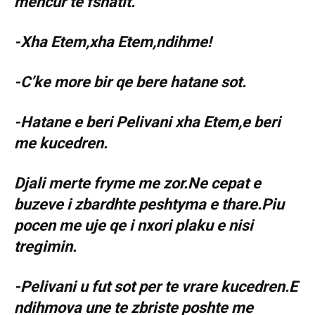
mencur te fshatit.
-Xha Etem,xha Etem,ndihme!
-C’ke more bir qe bere hatane sot.
-Hatane e beri Pelivani xha Etem,e beri
me kucedren.
Djali merte fryme me zor.Ne cepat e
buzeve i zbardhte peshtyma e thare.Piu
pocen me uje qe i nxori plaku e nisi
tregimin.
-Pelivani u fut sot per te vrare kucedren.E
ndihmova une te zbriste poshte me