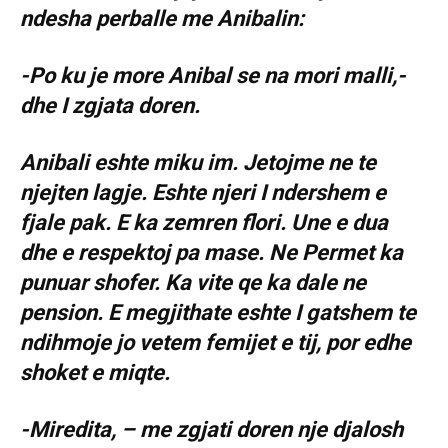
ndesha perballe me Anibalin:
-Po ku je more Anibal se na mori malli,-
dhe I zgjata doren.
Anibali eshte miku im. Jetojme ne te
njejten lagje. Eshte njeri I ndershem e
fjale pak. E ka zemren flori. Une e dua
dhe e respektoj pa mase. Ne Permet ka
punuar shofer. Ka vite qe ka dale ne
pension. E megjithate eshte I gatshem te
ndihmoje jo vetem femijet e tij, por edhe
shoket e miqte.
-Miredita, – me zgjati doren nje djalosh