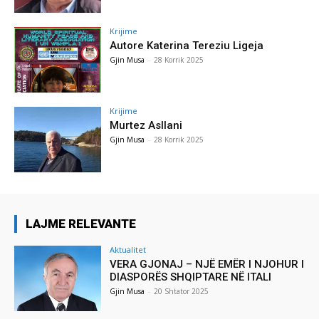
Krijime
Autore Katerina Tereziu Ligeja
Gjin Musa
-
28 Korrik 2025
Krijime
Murtez Asllani
Gjin Musa
-
28 Korrik 2025
LAJME RELEVANTE
Aktualitet
VERA GJONAJ – NJË EMËR I NJOHUR I
DIASPORËS SHQIPTARE NË ITALI
Gjin Musa
-
20 Shtator 2025