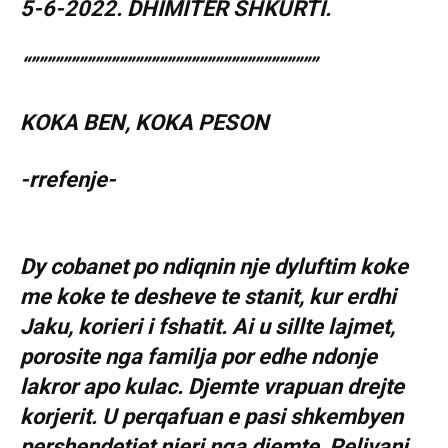
5-6-2022. DHIMITER SHKURTI.
“””””””””””””””””””””””””””””””””””””
KOKA BEN, KOKA PESON
-rrefenje-
Dy cobanet po ndiqnin nje dyluftim koke
me koke te desheve te stanit, kur erdhi
Jaku, korieri i fshatit. Ai u sillte lajmet,
porosite nga familja por edhe ndonje
lakror apo kulac. Djemte vrapuan drejte
korjerit. U perqafuan e pasi shkembyen
pershendetjet njeri nga djemte, Pelivani