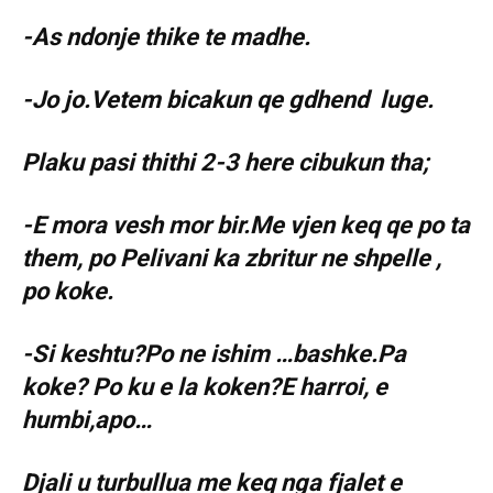
-As ndonje thike te madhe.
-Jo jo.Vetem bicakun qe gdhend luge.
Plaku pasi thithi 2-3 here cibukun tha;
-E mora vesh mor bir.Me vjen keq qe po ta
them, po Pelivani ka zbritur ne shpelle ,
po koke.
-Si keshtu?Po ne ishim …bashke.Pa
koke? Po ku e la koken?E harroi, e
humbi,apo…
Djali u turbullua me keq nga fjalet e