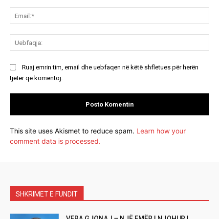
Ema
Ue
Ruaj emrin tim, email dhe uebfaqen në këtë shfletues për herën
tjetër që komentoj.
This site uses Akismet to reduce spam.
Learn how your
comment data is processed.
SHKRIMET E FUNDIT
VERA GJONAJ – NJË EMËR I NJOHUR I