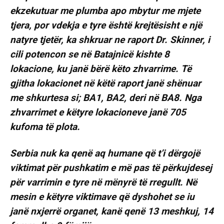
ekzekutuar me plumba apo mbytur me mjete
tjera, por vdekja e tyre është krejtësisht e një
natyre tjetër, ka shkruar ne raport Dr. Skinner, i
cili potencon se në Batajnicë kishte 8
lokacione, ku janë bërë këto zhvarrime. Të
gjitha lokacionet në këtë raport janë shënuar
me shkurtesa si; BA1, BA2, deri në BA8. Nga
zhvarrimet e këtyre lokacioneve janë 705
kufoma të plota.
Serbia nuk ka qenë aq humane që t’i dërgojë
viktimat për pushkatim e më pas të përkujdesej
për varrimin e tyre në mënyrë të rregullt. Në
mesin e këtyre viktimave që dyshohet se iu
janë nxjerrë organet, kanë qenë 13 meshkuj, 14