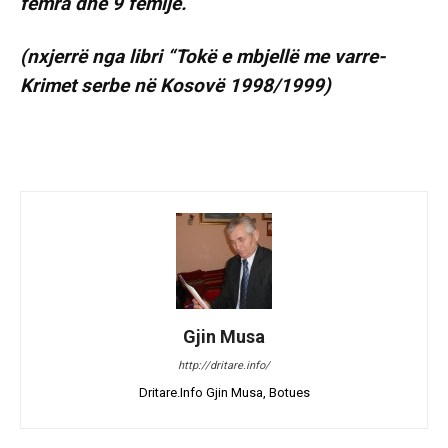
femra dhe 9 fëmijë.
(nxjerrë nga libri “Tokë e mbjellë me varre-
Krimet serbe në Kosovë 1998/1999)
Gjin Musa
http://dritare.info/
Dritare.Info Gjin Musa, Botues