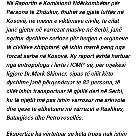
Në Raportin e Komisionit Ndërkombëtar për
Persona të Zhdukur, thuhet se gjatë luftës në
Kosovë, në mesin e viktimave civile, të cilat
janë gjetur në varrezat masive në Serbi, janë
ngritur dyshime serioze për heqjen e organeve
të civilëve shqiptarë, që ishin marrë peng nga
forcat serbe në Kosovë. Ky raport është hartuar
nga antropologu i lartë i ICMP-së, për mjekësi
ligjore Dr.Mark Skinner, sipas të cilit këto
dyshime janë përqendruar te 82 persona, të
cilët ishin transportuar të gjallë deri në Serbi,
ku të njëjtit më pas ishin varrosur me arkivole
dhe qese të etiketuara në varrezat e Rashkës,
Batanjicës dhe Petrovosellës.
Ekspertiza ka vërtetuar se këta trupa nuk ishin