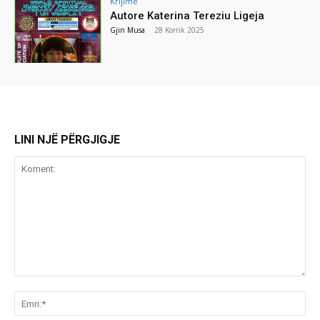
Krijime
Autore Katerina Tereziu Ligeja
Gjin Musa
-
28 Korrik 2025
LINI NJË PËRGJIGJE
Koment:
Emr