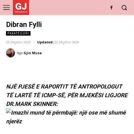
GJ
DRITARE E RE
Dibran Fylli
PAKATEGORI
22 Dhjetor 2020
Updated:
22 Dhjetor 2020
Nga
Gjin Musa
NJË PJESË E RAPORTIT TË ANTROPOLOGUT
TË LARTË TË ICMP-SË, PËR MJEKËSI LIGJORE
DR.MARK SKINNER: