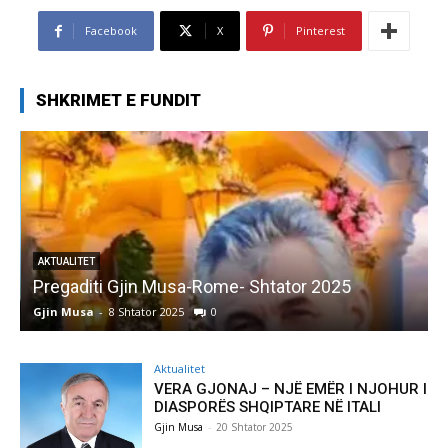
Facebook
X
Pinterest
SHKRIMET E FUNDIT
AKTUALITET
Pregaditi Gjin Musa-Rome- Shtator 2025
Gjin Musa
-
8 Shtator 2025
0
G
Aktualitet
VERA GJONAJ – NJË EMËR I NJOHUR I
DIASPORËS SHQIPTARE NË ITALI
Gjin Musa
-
20 Shtator 2025